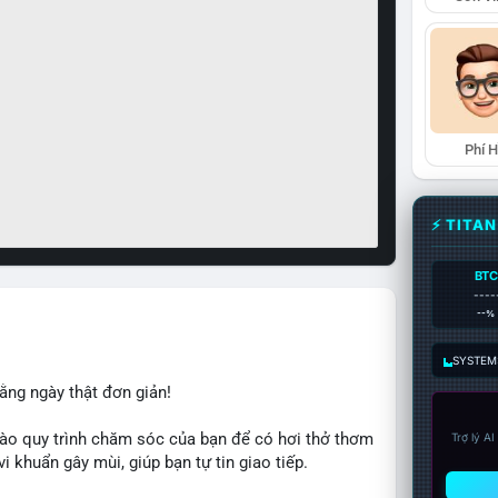
Phí 
⚡ TITA
BTC
----
--%
SYSTEM:
ằng ngày thật đơn giản!
ào quy trình chăm sóc của bạn để có hơi thở thơm
Trợ lý A
i khuẩn gây mùi, giúp bạn tự tin giao tiếp.