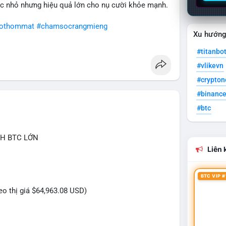
c nhỏ nhưng hiệu quả lớn cho nụ cười khỏe mạnh.
hothommat
#chamsocrangmieng
Xu hướn
#titanbo
#vlikevn
#crypto
#binanc
#btc
CH BTC LỚN
Liên k
BTC VIP #
heo thị giá $64,963.08 USD)