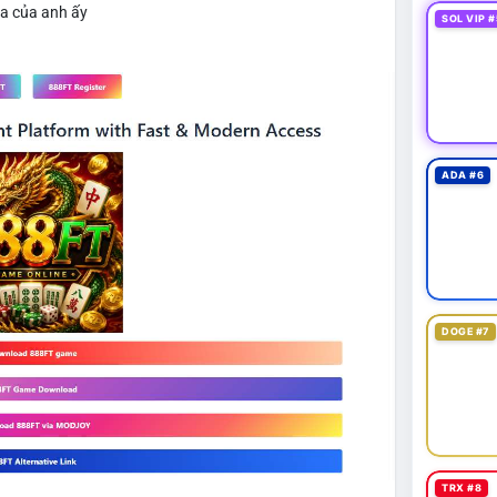
ìa của anh ấy
SOL VIP #
ADA #6
DOGE #7
TRX #8