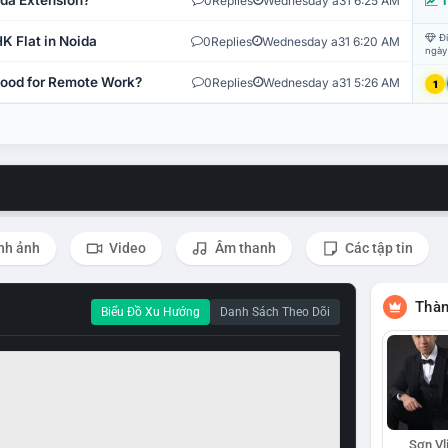
ida Extension?
0
Replies
Wednesday a31 6:25 AM
T
Đi
K Flat in Noida
0
Replies
Wednesday a31 6:20 AM
ngày
 Good for Remote Work?
0
Replies
Wednesday a31 5:26 AM
1
nh ảnh
Video
Âm thanh
Các tập tin
Thàn
Biểu Đồ Xu Hướng
Danh Sách Theo Dõi
Sơn Vl