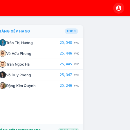
BẢNG XẾP HẠNG
TOP 5
Trần Thị Hương
25,548
VNĐ
À CHẾ TÀI XỬ LÝ VI PHẠM
Võ Hữu Phong
25,446
VNĐ
Trần Ngọc Hà
25,445
VNĐ
Võ Duy Phong
25,347
VNĐ
Đặng Kim Quỳnh
25,246
VNĐ