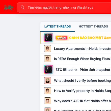
LATEST THREADS
HOTTEST THREADS
CẢNH BÁO BẢO MẬT &amp
VÀNG
Luxury Apartments in Noida Invest
Is RERA Enough When Buying Flats 
BTC (Bitcoin) - Phân tích snapsho
What should I verify before booking
How to Verify property in Noida Ste
Why does a 4 BHK flat Noida offer b