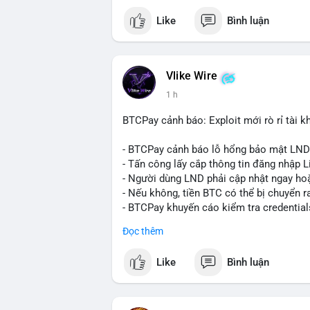
Khối lượng gần 290 BTC tương đương gần
Like
Bình luận
chưa xác nhận cho thấy dấu hiệu của một
mục. Với mức giá hiện tại, động thái này
sàn hoặc chuyển vào ví lạnh để nắm giữ 
quyết định áp lực cung ngắn hạn lên thị 
Vlike Wire
xuất hiện dòng tiền lớn, nhưng chưa đủ
1 h
lệnh chuyển tiếp theo.
BTCPay cảnh báo: Exploit mới rò rỉ tài kh
Lời khuyên:
Nhà đầu tư nhỏ lẻ nên theo dõi sát các g
- BTCPay cảnh báo lỗ hổng bảo mật LND
định xu hướng rõ ràng hơn. Tránh hành độ
- Tấn công lấy cắp thông tin đăng nhập L
hợp với khối lượng giao dịch chung và bi
- Người dùng LND phải cập nhật ngay hoặ
- Nếu không, tiền BTC có thể bị chuyển r
#289btc
#chuyenvilon
#giaodichchuaxa
- BTCPay khuyến cáo kiểm tra credential
Đọc thêm
#binancesquare
#cryptonews
#btc
Like
Bình luận
$btc
#vlikevn
#titanbot