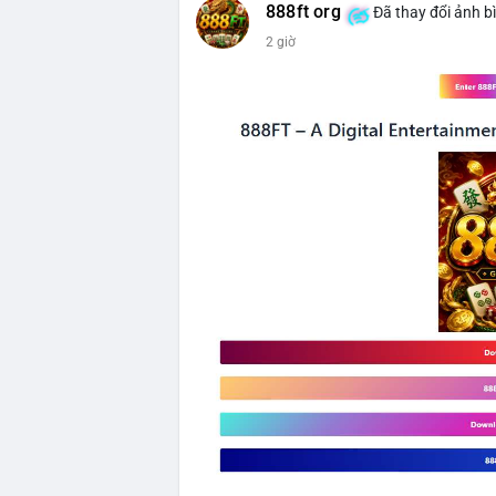
888ft org
Đã thay đổi ảnh b
📰 Nguồn: CoinDesk
2 giờ