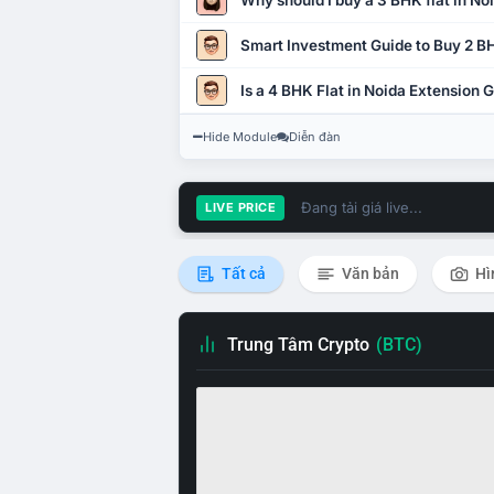
Why should I buy a 3 BHK flat in No
Smart Investment Guide to Buy 2 BH
Is a 4 BHK Flat in Noida Extension
Hide Module
Diễn đàn
Đang tải giá live...
LIVE PRICE
Tất cả
Văn bản
Hì
Trung Tâm Crypto
(BTC)