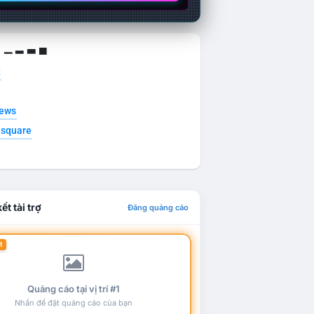
g ▁ ▂ ▃ ▄
t
news
esquare
ết tài trợ
Đăng quảng cáo
1
Quảng cáo tại vị trí #1
Nhấn để đặt quảng cáo của bạn