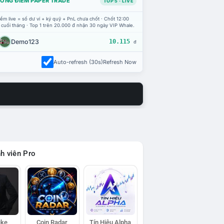
ỔNG ĐIỂM PAPER TRADE
TOP 5 · LIVE
ểm live = số dư ví + ký quỹ + PnL chưa chốt · Chốt 12:00
 cuối tháng · Top 1 trên 20.000 đ nhận 30 ngày VIP Whale.
Demo123
10.115
đ
Auto-refresh (30s)
Refresh Now
h viên Pro
ike
Coin Radar
Tín Hiệu Alpha