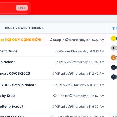
Ctrl K
MOST VIEWED THREADS
1
; NỘI QUY CỘNG ĐỒNG VLIKE.VN: HỆ THỐNG GIÁM SÁT TỰ ĐỘNG V
0
Replies
Wednesday a31 6:07 AM
2
ment Guide
0
Replies
Yesterday at 6:13 AM
3
in Noida?
0
Replies
Yesterday at 5:37 AM
4
t ngày 06/08/2026
0
Replies
Thursday a31 2:43 PM
5
 3 BHK flats in Noida?
0
Replies
Thursday a31 8:01 AM
p by Step
0
Replies
Thursday a31 6:57 AM
etter privacy?
0
Replies
Thursday a31 6:30 AM