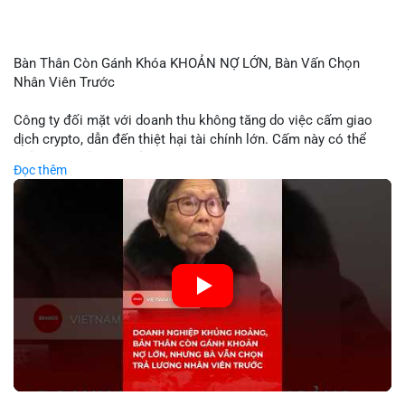
Bàn Thân Còn Gánh Khóa KHOẢN NỢ LỚN, Bàn Vấn Chọn
Nhân Viên Trước
Công ty đối mặt với doanh thu không tăng do việc cấm giao
dịch crypto, dẫn đến thiệt hại tài chính lớn. Cấm này có thể
phản ánh phản ứng của chính quyền hoặc thị trường đối với
Đọc thêm
biến động giá digital asset. Bàn vấn chuyển hướng tập trung
vào nhân lực, cho thấy chiến lược giảm chi phí hoặc điều chỉnh
mô hình kinh doanh. Điều này có thể ảnh hưởng đến thị trường
crypto và các doanh nghiệp liên quan trong tương lai.
🎥 Xem video trực tiếp tại:
Nguồn: KIEN THUC KINH TE