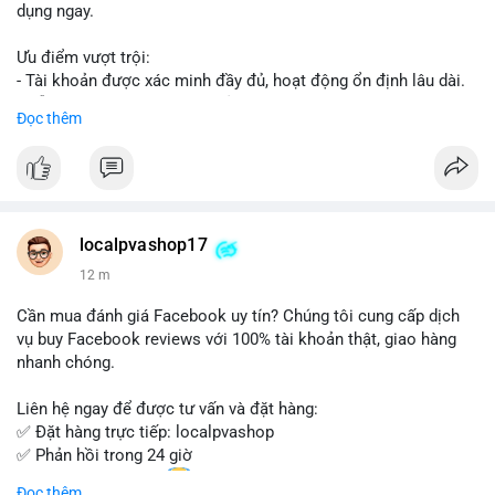
dụng ngay.
Ưu điểm vượt trội:
- Tài khoản được xác minh đầy đủ, hoạt động ổn định lâu dài.
- Hỗ trợ khách hàng 24/7, phản hồi nhanh chóng.
Đọc thêm
- Giao dịch an toàn, bảo mật thông tin.
Đặt hàng ngay hôm nay để nhận ưu đãi tốt nhất!
Liên hệ với chúng tôi qua:
localpvashop17
- WhatsApp: +1 (66
215-8938
- Telegram: @localpvashop
12 m
- Email: localpvashop@gmail.com
Cần mua đánh giá Facebook uy tín? Chúng tôi cung cấp dịch
Đừng bỏ lỡ cơ hội sở hữu tài khoản WeChat chất lượng với giá
vụ buy Facebook reviews với 100% tài khoản thật, giao hàng
tốt. Liên hệ ngay!
nhanh chóng.
Liên hệ ngay để được tư vấn và đặt hàng:
✅ Đặt hàng trực tiếp: localpvashop
✅ Phản hồi trong 24 giờ
✅ WhatsApp: +1 (66
215-8938
Đọc thêm