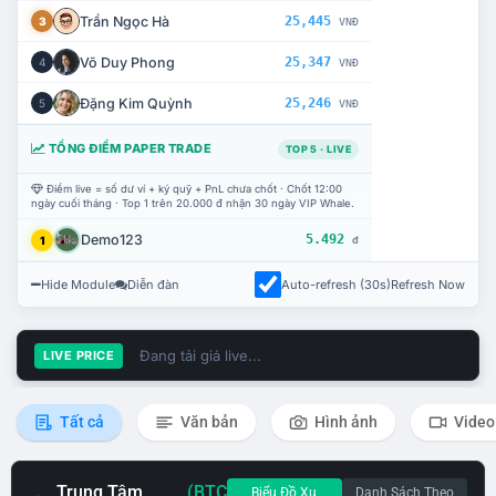
Trần Ngọc Hà
25,445
3
VNĐ
Võ Duy Phong
25,347
4
VNĐ
Đặng Kim Quỳnh
25,246
5
VNĐ
TỔNG ĐIỂM PAPER TRADE
TOP 5 · LIVE
Điểm live = số dư ví + ký quỹ + PnL chưa chốt · Chốt 12:00
ngày cuối tháng · Top 1 trên 20.000 đ nhận 30 ngày VIP Whale.
Demo123
5.492
1
đ
Hide Module
Diễn đàn
Auto-refresh (30s)
Refresh Now
Đang tải giá live...
LIVE PRICE
Tất cả
Văn bản
Hình ảnh
Video
Trung Tâm
(BTC
Biểu Đồ Xu
Danh Sách Theo