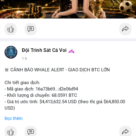
Đội Trinh Sát Cá Voi
1 h
🚨 CẢNH BÁO WHALE ALERT - GIAO DỊCH BTC LỚN
Chi tiết giao dịch:
- Mã giao dịch: 16a73b69...d2e06d94
- Khối lượng di chuyển: 68.0591 BTC
- Giá trị ước tính: $4,413,632.54 USD (theo thị giá $64,850.00
USD)
- Thời gian: 07:19:49 2026-08-09 UTC
Đọc thêm
Khối lượng 68.06 BTC tương đương hơn 4.4 triệu USD được
luân chuyển trong một giao dịch duy nhất cho thấy dấu hiệu