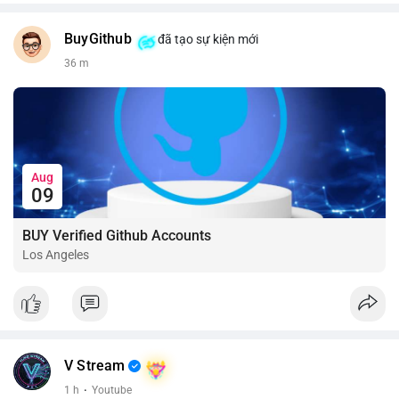
BuyGithub
đã tạo sự kiện mới
36 m
Aug
09
BUY Verified Github Accounts
Los Angeles
V Stream
1 h
·
Youtube