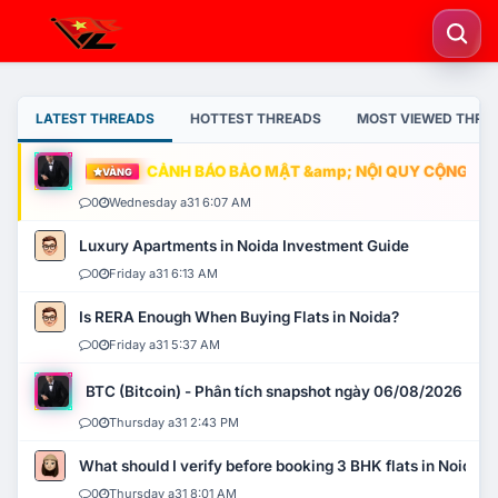
LATEST THREADS
HOTTEST THREADS
MOST VIEWED THRE
CẢNH BÁO BẢO MẬT &amp; NỘI QUY CỘNG ĐỒNG
VÀNG
0
Wednesday a31 6:07 AM
Luxury Apartments in Noida Investment Guide
0
Friday a31 6:13 AM
Is RERA Enough When Buying Flats in Noida?
0
Friday a31 5:37 AM
BTC (Bitcoin) - Phân tích snapshot ngày 06/08/2026
0
Thursday a31 2:43 PM
What should I verify before booking 3 BHK flats in Noida?
0
Thursday a31 8:01 AM