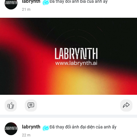
labrynth
✅ Email: localpvashop@gmail.com
Đã thay đổi ảnh bìa của anh ấy
21 m
Liên hệ ngay để được tư vấn chi tiết và hỗ trợ tận tình.
labrynth
Đã thay đổi ảnh đại diện của anh ấy
22 m