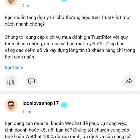
7 m
Bạn muốn tăng độ uy tín cho thương hiệu trên TrustPilot một
cách nhanh chóng?
Chúng tôi cung cấp dịch vụ mua đánh giá TrustPilot với quy
trình nhanh chóng, an toàn và bảo mật tuyệt đối. Giúp bạn
nâng cao điểm số và xây dựng lòng tin từ khách hàng chỉ trong
thời gian ngắn.
Đọc thêm
Đặt hàng ngay hôm nay để nhận ưu đãi:
👉 Order tại: localpvashop
👉 Phản hồi 24/7
👉 WhatsApp: +1 660 215-8938
👉 Telegram: @localpvashop
localpvashop17
👉 Email: localpvashop@gmail.com
11 m
Đừng bỏ lỡ cơ hội cải thiện danh tiếng trực tuyến của bạn một
Bạn đang cần mua tài khoản WeChat để phục vụ công việc,
cách hiệu quả!
kinh doanh hoặc kết nối bạn bè? Chúng tôi chuyên cung cấp
tài khoản WeChat 100% đã xác minh, ổn định và sẵn sàng sử