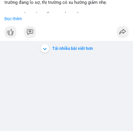
trường đang lo sợ, thị trường có xu hướng giảm nhẹ.
📈 XU HƯỚNG TÌM KIẾM & THẢO LUẬN:
Đọc thêm
• CoinGecko trending coins: Tutorial, Pudgy Penguins, IoTeX,
Solana, Pons, OVERTAKE, Monad.
• LunarCrush trending topics: Ethereum, Solana, Dogecoin,
Chainlink, Tesla, UFC 310, Premier League, Microsoft.
• Google Trends Vietnam: topics unrelated to crypto, low
Tải nhiều bài viết hơn
crypto interest.
💬 DÒNG CHẢY TIN TỨC & TRUYỀN THÔNG:
• Telegram CoinTelegraph: xAI release, Cloudflare Kitesurf, EU
MiCA plan, Circle USDC deal, Crypto worst performer 2026.
• Binance announcements: Apple/IBM dividend via bStocks,
MMT Trading Tournament, Alpha Trading Competition, USD1
Airdrop extension, Momentum integration.
• Binance Square posts: active shorting signals, trading
discussions, political news.
💡 NHẬN ĐỊNH & KHUYẾN NGHỊ:
• Tâm lý ngắn hạn: lo sợ, thị trường có xu hướng giảm. Đề nghị