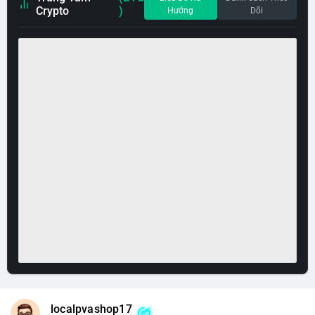
Crypto
)
Hướng
Dõi
localpvashop17