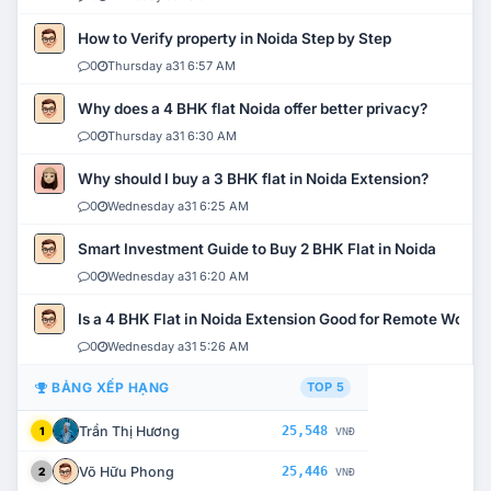
How to Verify property in Noida Step by Step
0
Thursday a31 6:57 AM
Why does a 4 BHK flat Noida offer better privacy?
0
Thursday a31 6:30 AM
Why should I buy a 3 BHK flat in Noida Extension?
0
Wednesday a31 6:25 AM
Smart Investment Guide to Buy 2 BHK Flat in Noida
0
Wednesday a31 6:20 AM
Is a 4 BHK Flat in Noida Extension Good for Remote Work?
0
Wednesday a31 5:26 AM
BẢNG XẾP HẠNG
TOP 5
Trần Thị Hương
25,548
1
VNĐ
Võ Hữu Phong
25,446
2
VNĐ