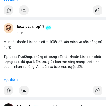
✅ Telegram: @localpvashop
✅ Email: localpvashop@gmail.com
Chất lượng đảm bảo, hỗ trợ tận tình. Hãy liên hệ ngay hôm
nay!
localpvashop17
15 m
Mua tài khoản LinkedIn cũ – 100% đã xác minh và sẵn sàng sử
dụng.
Tại LocalPvaShop, chúng tôi cung cấp tài khoản LinkedIn chất
lượng cao, đã qua kiểm tra, giúp bạn mở rộng mạng lưới kinh
doanh nhanh chóng. An toàn và bảo mật tuyệt đối.
Đặt hàng ngay hôm nay để nhận ưu đãi tốt nhất!
Đọc thêm
✅ Đặt hàng: localpvashop
✅ Phản hồi trong 24 giờ
✅ WhatsApp: +1 (66
215-8938
✅ Telegram: @localpvashop