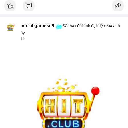
hitclubgamesit9
Đã thay đổi ảnh đại diện của anh
ấy
1 h