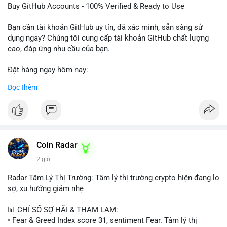
dịch vụ chuyên nghiệp!
Buy GitHub Accounts - 100% Verified & Ready to Use
#buytextnowaccounts
#pva
#textnow
Bạn cần tài khoản GitHub uy tín, đã xác minh, sẵn sàng sử
dụng ngay? Chúng tôi cung cấp tài khoản GitHub chất lượng
cao, đáp ứng nhu cầu của bạn.
Đặt hàng ngay hôm nay:
✅ Order Now: localpvashop
Đọc thêm
✅ Phản hồi trong 24 giờ
✅ WhatsApp: +1 (66
215-8938
✅ Telegram: @localpvashop
✅ Email: localpvashop@gmail.com
Coin Radar
Liên hệ ngay để được tư vấn và hỗ trợ nhanh nhất!
2 giờ
Radar Tâm Lý Thị Trường: Tâm lý thị trường crypto hiện đang lo
sợ, xu hướng giảm nhẹ
📊 CHỈ SỐ SỢ HÃI & THAM LAM:
• Fear & Greed Index score 31, sentiment Fear. Tâm lý thị