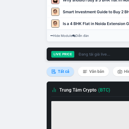
Why should I buy a 3 BHK flat in No
Smart Investment Guide to Buy 2 BH
Is a 4 BHK Flat in Noida Extension
Hide Module
Diễn đàn
Đang tải giá live...
LIVE PRICE
Tất cả
Văn bản
Hì
Trung Tâm Crypto
(BTC)