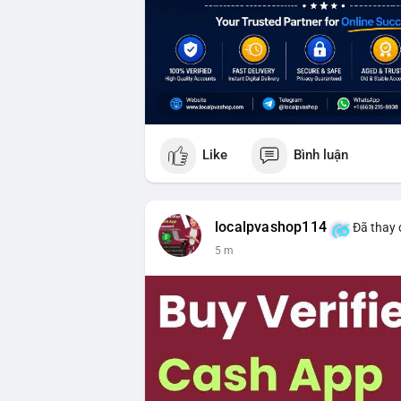
Like
Bình luận
localpvashop114
Đã thay 
5 m