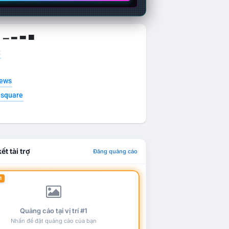
g ▁ ▂ ▃ ▄
t
news
esquare
ết tài trợ
Đăng quảng cáo
1
Quảng cáo tại vị trí #1
Nhấn để đặt quảng cáo của bạn