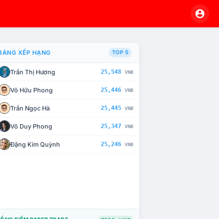
BẢNG XẾP HẠNG
TOP 5
Trần Thị Hương
25,548
VNĐ
À CHẾ TÀI XỬ LÝ VI PHẠM
Võ Hữu Phong
25,446
VNĐ
Trần Ngọc Hà
25,445
VNĐ
Võ Duy Phong
25,347
VNĐ
Đặng Kim Quỳnh
25,246
VNĐ