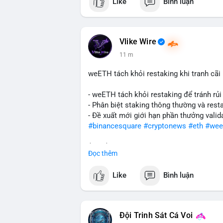
Like
Bình luận
Vlike Wire
11 m
weETH tách khỏi restaking khi tranh cãi
- weETH tách khỏi restaking để tránh rủi
- Phân biệt staking thông thường và resta
- Đề xuất mới giới hạn phần thưởng valid
#binancesquare
#cryptonews
#eth
#wee
$btc $eth
Đọc thêm
#vlikevn
#titanbot
Like
Bình luận
📰 Nguồn: CoinDesk
Đội Trinh Sát Cá Voi