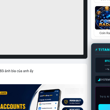
Coin R
⚡ TITA
BTC
----
--%
đổi ảnh bìa của anh ấy
SYSTEM:
Trợ lý A