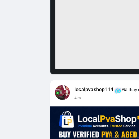
localpvashop114
Đã thay 
4 m