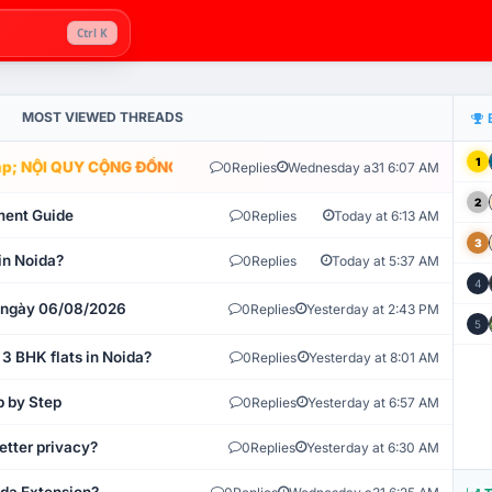
Ctrl K
MOST VIEWED THREADS
1
; NỘI QUY CỘNG ĐỒNG VLIKE.VN: HỆ THỐNG GIÁM SÁT TỰ ĐỘNG V
0
Replies
Wednesday a31 6:07 AM
2
ment Guide
0
Replies
Today at 6:13 AM
3
in Noida?
0
Replies
Today at 5:37 AM
4
t ngày 06/08/2026
0
Replies
Yesterday at 2:43 PM
5
 3 BHK flats in Noida?
0
Replies
Yesterday at 8:01 AM
p by Step
0
Replies
Yesterday at 6:57 AM
etter privacy?
0
Replies
Yesterday at 6:30 AM