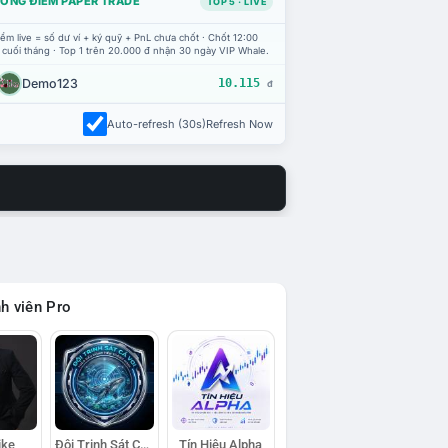
ỔNG ĐIỂM PAPER TRADE
TOP 5 · LIVE
ểm live = số dư ví + ký quỹ + PnL chưa chốt · Chốt 12:00
 cuối tháng · Top 1 trên 20.000 đ nhận 30 ngày VIP Whale.
Demo123
10.115
đ
Auto-refresh (30s)
Refresh Now
h viên Pro
ike
Đội Trinh Sát Cá Voi
Tín Hiệu Alpha