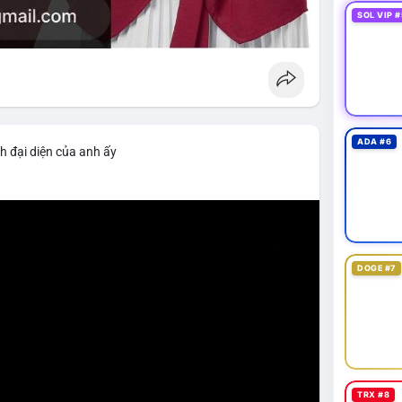
SOL VIP #
ADA #6
h đại diện của anh ấy
DOGE #7
TRX #8