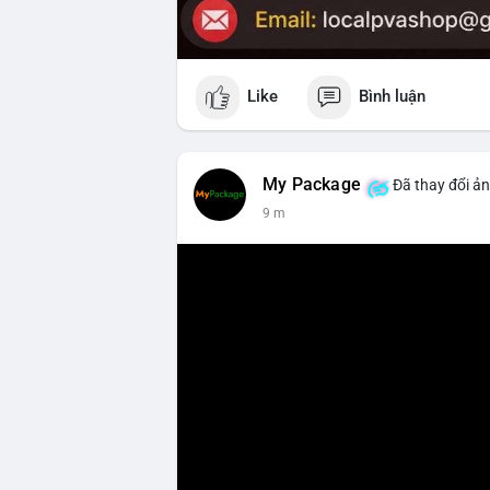
Like
Bình luận
My Package
Đã thay đổi ản
9 m