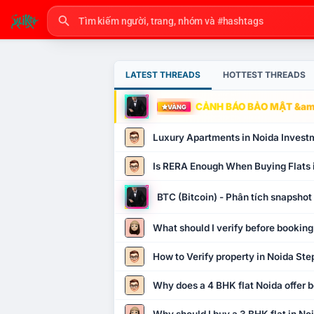
LATEST THREADS
HOTTEST THREADS
CẢNH BÁO BẢO MẬT &amp
VÀNG
Luxury Apartments in Noida Invest
Is RERA Enough When Buying Flats 
BTC (Bitcoin) - Phân tích snapsho
What should I verify before booking
How to Verify property in Noida Ste
Why does a 4 BHK flat Noida offer b