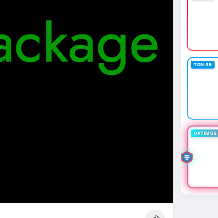
TON #9
OPTIMUS 