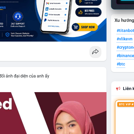
Xu hướn
#titanbo
#vlikevn
#crypto
#binanc
#btc
đổi ảnh đại diện của anh ấy
Liên k
BTC VIP #