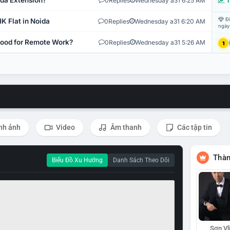
ida Extension?
0
Replies
Wednesday a31 6:25 AM
T
Đi
K Flat in Noida
0
Replies
Wednesday a31 6:20 AM
ngày
 Good for Remote Work?
0
Replies
Wednesday a31 5:26 AM
1
nh ảnh
Video
Âm thanh
Các tập tin
Thàn
Biểu Đồ Xu Hướng
Danh Sách Theo Dõi
Sơn Vl