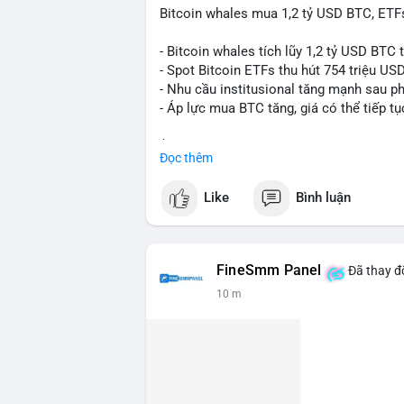
Bitcoin whales mua 1,2 tỷ USD BTC, ETFs
- Bitcoin whales tích lũy 1,2 tỷ USD BTC 
- Spot Bitcoin ETFs thu hút 754 triệu US
- Nhu cầu institusional tăng mạnh sau p
- Áp lực mua BTC tăng, giá có thể tiếp tụ
$btc
#btc
Đọc thêm
#vlikevn
#titanbot
Like
Bình luận
📰 Nguồn: CoinDesk
FineSmm Panel
Đã thay đổ
10 m