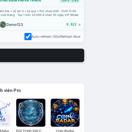
ỔNG ĐIỂM PAPER TRADE
TOP 5 · LIVE
ểm live = số dư ví + ký quỹ + PnL chưa chốt · Chốt 12:00
 cuối tháng · Top 1 trên 20.000 đ nhận 30 ngày VIP Whale.
Demo123
9.922
đ
Auto-refresh (30s)
Refresh Now
h viên Pro
 Alpha
Đội Trinh Sát Cá Voi
Coin Radar