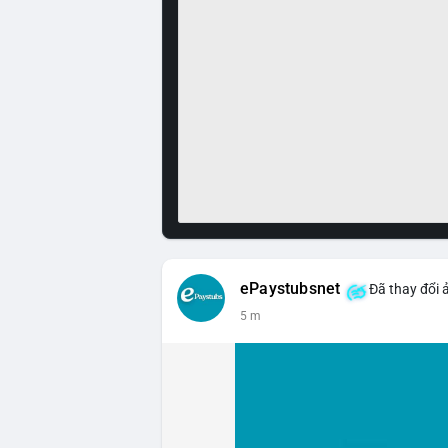
ePaystubsnet
Đã thay đổi 
5 m