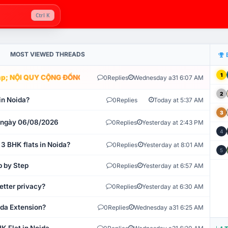
Ctrl K
MOST VIEWED THREADS
1
; NỘI QUY CỘNG ĐỒNG VLIKE.VN: HỆ THỐNG GIÁM SÁT TỰ ĐỘNG V
0
Replies
Wednesday a31 6:07 AM
2
in Noida?
0
Replies
Today at 5:37 AM
3
t ngày 06/08/2026
0
Replies
Yesterday at 2:43 PM
4
 3 BHK flats in Noida?
0
Replies
Yesterday at 8:01 AM
5
p by Step
0
Replies
Yesterday at 6:57 AM
etter privacy?
0
Replies
Yesterday at 6:30 AM
ida Extension?
0
Replies
Wednesday a31 6:25 AM