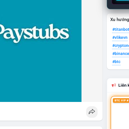
Xu hướn
#titanbo
#vlikevn
#crypto
#binanc
#btc
Liên k
BTC VIP #