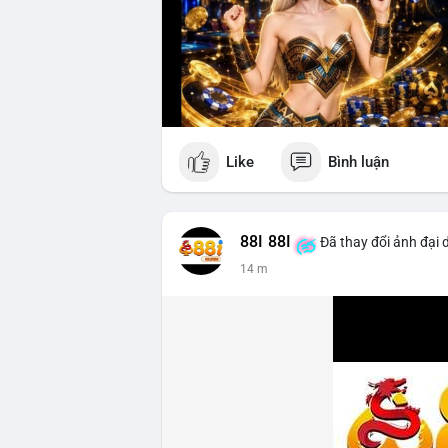
Like
Bình luận
88I 88I
Đã thay đổi ảnh đại 
14 m