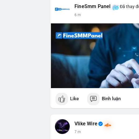
FineSmm Panel
Đã thay đổ
6 m
Like
Bình luận
Vlike Wire
7 m