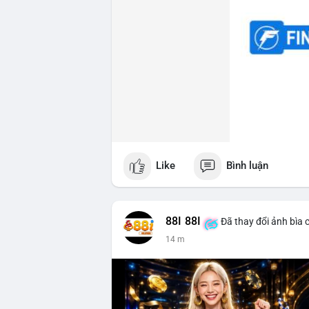
Like
Bình luận
88I 88I
Đã thay đổi ảnh bìa 
14 m