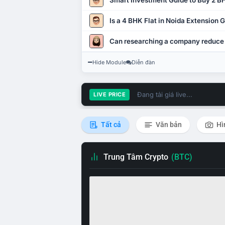
Smart Investment Guide to Buy 2 BH
Is a 4 BHK Flat in Noida Extension
Can researching a company reduce
Hide Module
Diễn đàn
Đang tải giá live...
LIVE PRICE
Tất cả
Văn bản
Hì
Trung Tâm Crypto
(BTC)