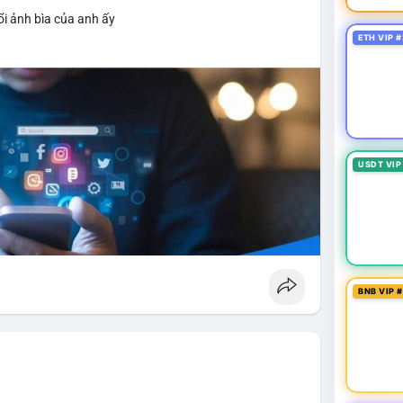
i ảnh bìa của anh ấy
ETH VIP #
USDT VIP
BNB VIP 