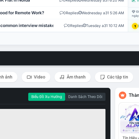
K Flat in Noida
0
Replies
Wednesday a31 6:20 AM
T
Đi
 Good for Remote Work?
0
Replies
Wednesday a31 5:26 AM
ngày
 common interview mistakes?
0
Replies
Tuesday a31 10:12 AM
1
nh ảnh
Video
Âm thanh
Các tập tin
Thàn
Biểu Đồ Xu Hướng
Danh Sách Theo Dõi
Tín Hiệu