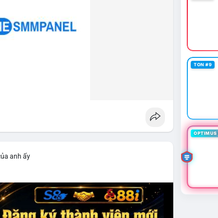
TON #9
OPTIMUS 
của anh ấy