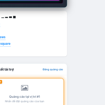
g ▁ ▂ ▃ ▄
t
news
esquare
ết tài trợ
Đăng quảng cáo
1
Quảng cáo tại vị trí #1
Nhấn để đặt quảng cáo của bạn