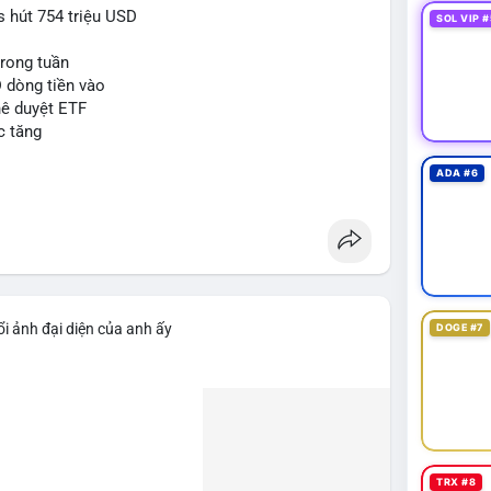
 hút 754 triệu USD
SOL VIP #
trong tuần
D dòng tiền vào
hê duyệt ETF
c tăng
ADA #6
i ảnh đại diện của anh ấy
DOGE #7
TRX #8