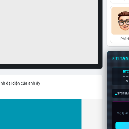
Phí 
⚡ TITA
BTC
----
--%
ảnh đại diện của anh ấy
SYSTEM:
Trợ lý A