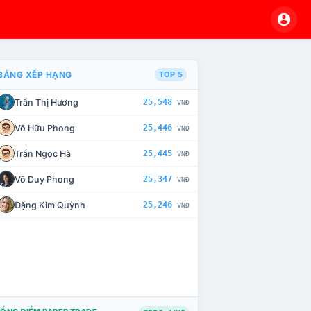
BẢNG XẾP HẠNG
TOP 5
Trần Thị Hương
25,548
VNĐ
À CHẾ TÀI XỬ LÝ VI PHẠM
Võ Hữu Phong
25,446
VNĐ
Trần Ngọc Hà
25,445
VNĐ
Võ Duy Phong
25,347
VNĐ
Đặng Kim Quỳnh
25,246
VNĐ