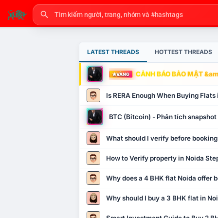
LATEST THREADS
HOTTEST THREADS
CẢNH BÁO BẢO MẬT &amp
VÀNG
Is RERA Enough When Buying Flats 
BTC (Bitcoin) - Phân tích snapsho
What should I verify before booking
How to Verify property in Noida Ste
Why does a 4 BHK flat Noida offer b
Why should I buy a 3 BHK flat in No