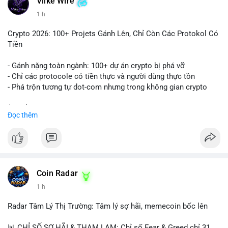
Vlike Wire
1 h
Crypto 2026: 100+ Projets Gánh Lên, Chỉ Còn Các Protokol Có
Tiền
- Gánh nặng toàn ngành: 100+ dự án crypto bị phá vỡ
- Chỉ các protocole có tiền thực và người dùng thực tồn
- Phá trộn tương tự dot-com nhưng trong không gian crypto
$btc $eth
Đọc thêm
#vlikevn
#titanbot
📰 Nguồn: CoinDesk
Coin Radar
1 h
Radar Tâm Lý Thị Trường: Tâm lý sợ hãi, memecoin bốc lên
📊 CHỈ SỐ SỢ HÃI & THAM LAM: Chỉ số Fear & Greed chỉ 31