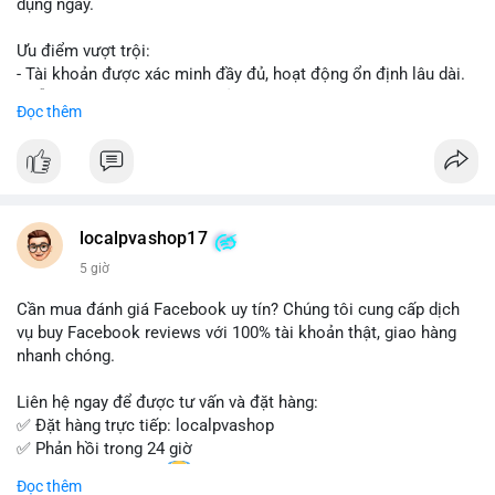
dụng ngay.
Ưu điểm vượt trội:
- Tài khoản được xác minh đầy đủ, hoạt động ổn định lâu dài.
- Hỗ trợ khách hàng 24/7, phản hồi nhanh chóng.
Đọc thêm
- Giao dịch an toàn, bảo mật thông tin.
Đặt hàng ngay hôm nay để nhận ưu đãi tốt nhất!
Liên hệ với chúng tôi qua:
localpvashop17
- WhatsApp: +1 (66
215-8938
- Telegram: @localpvashop
5 giờ
- Email: localpvashop@gmail.com
Cần mua đánh giá Facebook uy tín? Chúng tôi cung cấp dịch
Đừng bỏ lỡ cơ hội sở hữu tài khoản WeChat chất lượng với giá
vụ buy Facebook reviews với 100% tài khoản thật, giao hàng
tốt. Liên hệ ngay!
nhanh chóng.
Liên hệ ngay để được tư vấn và đặt hàng:
✅ Đặt hàng trực tiếp: localpvashop
✅ Phản hồi trong 24 giờ
✅ WhatsApp: +1 (66
215-8938
Đọc thêm