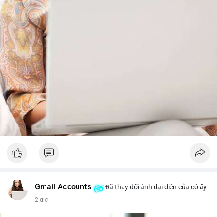
từ dòng vốn ETF (tuần tốt nhất kể từ tháng 4 với 1 tỷ USD)
trước khi gia tăng vị thế.
Xem chi tiết các bài viết đầy đủ tại dòng thời gian của Vlike.vn!
#whalealertbtc
#feargreedindex
#bip110fork
#brazilcryptoregulation
#defitvl
Gmail Accounts
Đã thay đổi ảnh đại diện của cô ấy
2 giờ