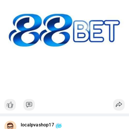
#42btc
#vilanh
#tichluydaihan
#btcmempool
#64831usd
localpvashop17