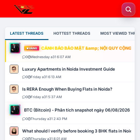
LATEST THREADS
HOTTEST THREADS
MOST VIEWED THRE
CẢNH BÁO BẢO MẬT &amp; NỘI QUY CỘNG ĐỒNG
VÀNG
0
Wednesday a31 6:07 AM
Luxury Apartments in Noida Investment Guide
0
Friday a31 6:13 AM
Is RERA Enough When Buying Flats in Noida?
0
Friday a31 5:37 AM
BTC (Bitcoin) - Phân tích snapshot ngày 06/08/2026
0
Thursday a31 2:43 PM
What should I verify before booking 3 BHK flats in Noida?
0
Thursday a31 8:01 AM