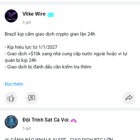
Vlike Wire
5 giờ
Brazil kịp cấm giao dịch crypto gian lận 24h
- Kịp hiệu lực từ 1/1/2027
- Giao dịch >$10k sang nhà cung cấp nước ngoài hoặc ví tự
quản bị kịp 24h
- Giao dịch bị đánh dấu cần kiểm tra thêm
#binancesquare
#cryptonews
#regulation
Đọc thêm
$btc $eth
#vlikevn
#titanbot
📰 Nguồn: Cointelegraph
Đội Trinh Sát Cá Voi
5 giờ