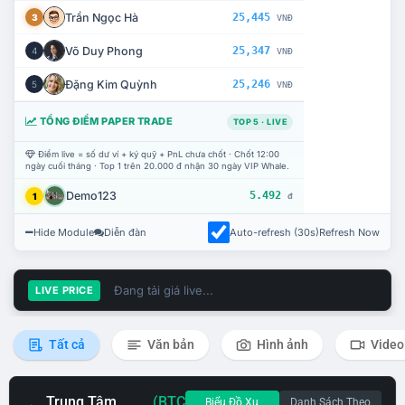
Trần Ngọc Hà
25,445
3
VNĐ
Võ Duy Phong
25,347
4
VNĐ
Đặng Kim Quỳnh
25,246
5
VNĐ
TỔNG ĐIỂM PAPER TRADE
TOP 5 · LIVE
Điểm live = số dư ví + ký quỹ + PnL chưa chốt · Chốt 12:00
ngày cuối tháng · Top 1 trên 20.000 đ nhận 30 ngày VIP Whale.
Demo123
5.492
1
đ
Hide Module
Diễn đàn
Auto-refresh (30s)
Refresh Now
Đang tải giá live...
LIVE PRICE
Tất cả
Văn bản
Hình ảnh
Video
Trung Tâm
(BTC
Biểu Đồ Xu
Danh Sách Theo