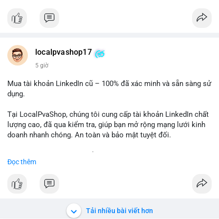
✅ Telegram: @localpvashop
✅ Email: localpvashop@gmail.com
Chất lượng đảm bảo, hỗ trợ tận tình. Hãy liên hệ ngay hôm
nay!
localpvashop17
5 giờ
Mua tài khoản LinkedIn cũ – 100% đã xác minh và sẵn sàng sử
dụng.
Tại LocalPvaShop, chúng tôi cung cấp tài khoản LinkedIn chất
lượng cao, đã qua kiểm tra, giúp bạn mở rộng mạng lưới kinh
doanh nhanh chóng. An toàn và bảo mật tuyệt đối.
Đặt hàng ngay hôm nay để nhận ưu đãi tốt nhất!
Đọc thêm
✅ Đặt hàng: localpvashop
✅ Phản hồi trong 24 giờ
✅ WhatsApp: +1 (66
215-8938
✅ Telegram: @localpvashop
Tải nhiều bài viết hơn
✅ Email: localpvashop@gmail.com