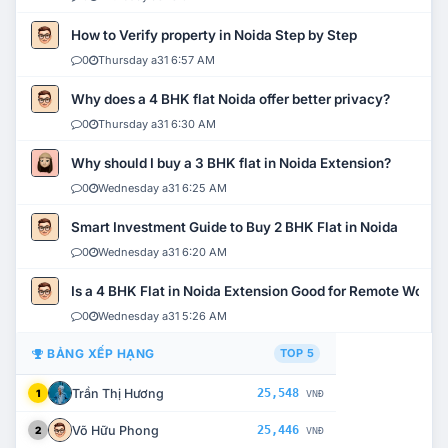
How to Verify property in Noida Step by Step
0
Thursday a31 6:57 AM
Why does a 4 BHK flat Noida offer better privacy?
0
Thursday a31 6:30 AM
Why should I buy a 3 BHK flat in Noida Extension?
0
Wednesday a31 6:25 AM
Smart Investment Guide to Buy 2 BHK Flat in Noida
0
Wednesday a31 6:20 AM
Is a 4 BHK Flat in Noida Extension Good for Remote Work?
0
Wednesday a31 5:26 AM
BẢNG XẾP HẠNG
TOP 5
Trần Thị Hương
25,548
1
VNĐ
Võ Hữu Phong
25,446
2
VNĐ