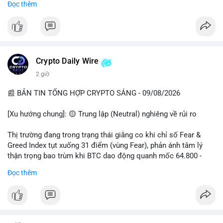
Đọc thêm
📊 Nguồn: Radar Tâm Lý Thị Trường
cổ đông vào tháng 2.
- Định chế tài chính: Delaware Life đưa BTC vào sản phẩm bảo
hiểm; Galaxy Digital lập quỹ đầu tư 100 triệu USD.
- Pháp lý: CEO Coinbase thúc đẩy khung pháp lý tại Davos; Bồ
Đào Nha chặn Polymarket.
Crypto Daily Wire
#binancesquare
#cryptonews
#btc
#eth
#sol
#xrp
2 giờ
$btc $eth $sol $xrp
📰 BẢN TIN TỔNG HỢP CRYPTO SÁNG - 09/08/2026
#vlikevn
#titanbot
[Xu hướng chung]: 🟡 Trung lập (Neutral) nghiêng về rủi ro
📰 Nguồn: Decrypt
Thị trường đang trong trạng thái giằng co khi chỉ số Fear &
Greed Index tụt xuống 31 điểm (vùng Fear), phản ánh tâm lý
thận trọng bao trùm khi BTC dao động quanh mốc 64.800 -
64.900 USD.
Đọc thêm
- Thị trường & Giá cả: Hoạt động cá voi diễn ra mạnh mẽ với 7
giao dịch BTC lớn được ghi nhận trong 24h qua, tổng trị giá
hơn 23,6 triệu USD. Đáng chú ý nhất là lệnh chuyển 90,94 BTC
(5,89 triệu USD) và 89,97 BTC (5,82 triệu USD), cho thấy các tổ