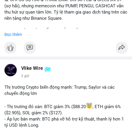
(sợ hãi), nhưng memecoin như PUMP, PENGU, CASHCAT vẫn
thu hút sự quan tâm lớn. Tỷ lệ tham gia giao dịch tăng trên các
nền tảng như Binance Square.
📈 XU HƯỚNG TÌM KIẾM & THẢO LUẬN: TUT, PUMP, PENGU,
Đọc thêm
CASHCAT, SUI, TAO xuất hiện nhiều trong tìm kiếm Việt Nam
và quốc tế. Chủ đề "tăng giá nhanh" và "bài toán mới" là chủ đề
hấp dẫn. Bàn tán về SPCX và SAGA cũng hấp dẫn.
💬 DÒNG CHẢY TIN TỨC & TRUYỀN THÔNG: Bàn tán về "long
SAGA", "short SPCX", và "đã ngồi ăn ở khách sạn 5*" (từ bài
Vlike Wire
đăng Binance Square). Tin tức về BIP-110 Bitcoin và SKR token
2 giờ
Solana tăng 250% FDV. Cập nhật về airdrop MMT và tích hợp
BNB Smart Chain.
Thị trường Crypto biến động mạnh: Trump, Saylor và các
chuyển động lớn
💡 NHẬN ĐỊNH & KHUYẾN NGHỊ: Tâm lý thị trường phân cực.
Sợ hãi do chỉ số thấp nhưng xu hướng memecoin và tin tức
- Thị trường đỏ sàn: BTC giảm 3% ($88.20
, ETH giảm 6%
tích cực (BTC ETF, SKR) tạo áp lực lên giá. Rủi ro từ các đề cày
($2.905), SOL giảm 2% ($127).
SPCX và SAGA vẫn cao. Cần theo dõi xu hướng "long" hoặc
- Áp lực bán mạnh: BTC phá vỡ hỗ trợ kỹ thuật, thanh lý hơn 1
"short" theo chiến lược cá nhân.
tỷ USD lệnh Long.
- Tin tức quan trọng: Trump Media dự kiến airdrop token cho