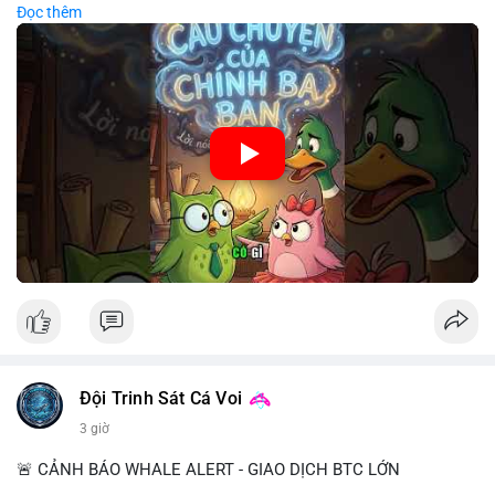
Đọc thêm
chiến lược đầu tư rõ ràng.
🎥 Xem video trực tiếp tại:
Nguồn: Cú Thông Thái
Đội Trinh Sát Cá Voi
3 giờ
🚨 CẢNH BÁO WHALE ALERT - GIAO DỊCH BTC LỚN