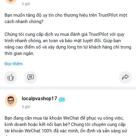
5 giờ
Bạn muốn tăng độ uy tín cho thương hiệu trên TrustPilot một
cách nhanh chóng?
Chúng tôi cung cấp dịch vụ mua đánh giá TrustPilot với quy
trình nhanh chóng, an toàn và bảo mật tuyệt đối. Giúp bạn
nâng cao điểm số và xây dựng lòng tin từ khách hàng chỉ trong
thời gian ngắn.
Đọc thêm
Đặt hàng ngay hôm nay để nhận ưu đãi:
👉 Order tại: localpvashop
👉 Phản hồi 24/7
👉 WhatsApp: +1 660 215-8938
👉 Telegram: @localpvashop
localpvashop17
👉 Email: localpvashop@gmail.com
5 giờ
Đừng bỏ lỡ cơ hội cải thiện danh tiếng trực tuyến của bạn một
Bạn đang cần mua tài khoản WeChat để phục vụ công việc,
cách hiệu quả!
kinh doanh hoặc kết nối bạn bè? Chúng tôi chuyên cung cấp
tài khoản WeChat 100% đã xác minh, ổn định và sẵn sàng sử