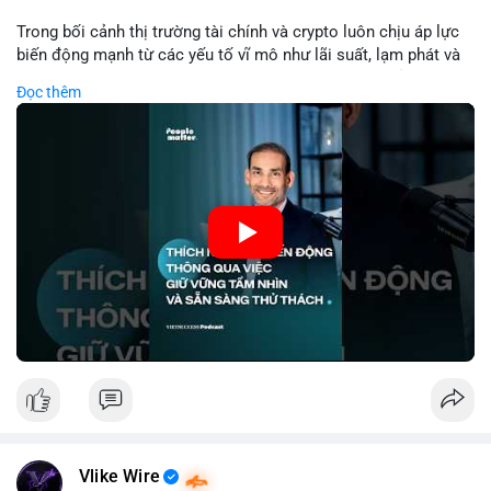
Lời khuyên: Nhà đầu tư nhỏ lẻ nên theo dõi thêm 2-3 giao dịch
tương tự trong 24 giờ tới để xác nhận xu hướng. Không nên
Trong bối cảnh thị trường tài chính và crypto luôn chịu áp lực
hành động vội vàng dựa trên một giao dịch đơn lẻ, hãy ưu tiên
biến động mạnh từ các yếu tố vĩ mô như lãi suất, lạm phát và
quản trị rủi ro và giữ kỷ luật với kế hoạch đầu tư đã đề ra.
chính sách tiền tệ, việc duy trì tầm nhìn chiến lược trở thành
Đọc thêm
chìa khóa để đầu tư viên vượt qua giai đoạn không chắc chắn.
#8dot3271btc
#giaodichlon
#vilanh
#tamlycavoi
Thay vì phản ứng cảm xúc với những dao động ngắn hạn, các
#mempoolbtc
nhà đầu tư thành công thường tập trung vào nguyên tắc cơ
bản, phân배 tài sản hợp lý và kiên持 theo kế hoạch đã định.
Điều này không chỉ giúp giảm rủi ro mà còn tạo điều kiện để
tận dụng cơ hội khi thị trường phục hồi.
🎥 Xem video trực tiếp tại:
Nguồn: VIETSUCCESS
Vlike Wire