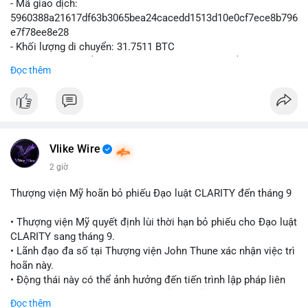
- Mã giao dịch:
5960388a21617df63b3065bea24cacedd1513d10e0cf7ece8b796
e7f78ee8e28
- Khối lượng di chuyển: 31.7511 BTC
- Giá trị ước tính: $2,042,300.50 USD (theo thị giá $64,322.12
Đọc thêm
USD)
- Thời gian: 03:19:19 2
Vlike Wire
2 giờ
Thượng viện Mỹ hoãn bỏ phiếu Đạo luật CLARITY đến tháng 9
• Thượng viện Mỹ quyết định lùi thời hạn bỏ phiếu cho Đạo luật
CLARITY sang tháng 9.
• Lãnh đạo đa số tại Thượng viện John Thune xác nhận việc trì
hoãn này.
• Động thái này có thể ảnh hưởng đến tiến trình lập pháp liên
quan đến khung pháp lý tiền điện tử tại Mỹ.
Đọc thêm