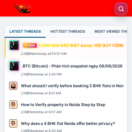
LATEST THREADS
HOTTEST THREADS
MOST VIEWED THRE
CẢNH BÁO BẢO MẬT &amp; NỘI QUY CỘNG ĐỒNG
VÀNG
0
Wednesday a31 6:07 AM
BTC (Bitcoin) - Phân tích snapshot ngày 06/08/2026
0
Yesterday at 2:43 PM
What should I verify before booking 3 BHK flats in Noida?
0
Yesterday at 8:01 AM
How to Verify property in Noida Step by Step
0
Yesterday at 6:57 AM
Why does a 4 BHK flat Noida offer better privacy?
0
Yesterday at 6:30 AM