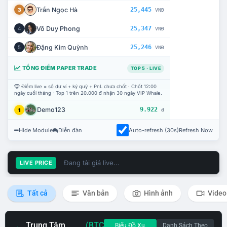
Trần Ngọc Hà
25,445
3
VNĐ
Võ Duy Phong
25,347
4
VNĐ
Đặng Kim Quỳnh
25,246
5
VNĐ
TỔNG ĐIỂM PAPER TRADE
TOP 5 · LIVE
Điểm live = số dư ví + ký quỹ + PnL chưa chốt · Chốt 12:00
ngày cuối tháng · Top 1 trên 20.000 đ nhận 30 ngày VIP Whale.
Demo123
9.922
1
đ
Hide Module
Diễn đàn
Auto-refresh (30s)
Refresh Now
Đang tải giá live...
LIVE PRICE
Tất cả
Văn bản
Hình ảnh
Video
Trung Tâm
(BTC
Biểu Đồ Xu
Danh Sách Theo