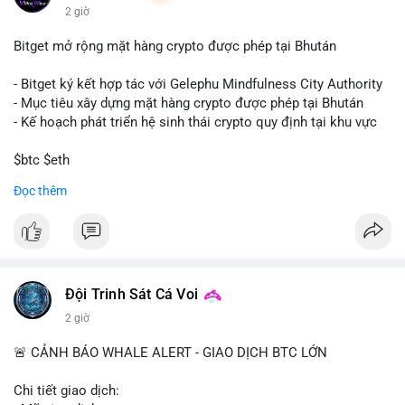
2 giờ
Bitget mở rộng mặt hàng crypto được phép tại Bhután
- Bitget ký kết hợp tác với Gelephu Mindfulness City Authority
- Mục tiêu xây dựng mặt hàng crypto được phép tại Bhután
- Kế hoạch phát triển hệ sinh thái crypto quy định tại khu vực
$btc $eth
Đọc thêm
#vlikevn
#titanbot
📰 Nguồn: Cointelegraph
Đội Trinh Sát Cá Voi
2 giờ
🚨 CẢNH BÁO WHALE ALERT - GIAO DỊCH BTC LỚN
Chi tiết giao dịch: