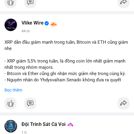
Vlike Wire
44 m
XRP dẫn đầu giảm mạnh trong tuần, Bitcoin và ETH cũng giảm
nhẹ
- XRP giảm 5,5% trong tuần, là đồng coin lớn nhất giảm mạnh
nhất trong nhóm majors.
- Bitcoin và Ether cũng ghi nhận mức giảm nhẹ trong cùng kỳ.
- Nguyên nhân do Yhdysvaltain Senado không đưa ra quyết
định về luật Clarity Act (luật cấu trúc thị trường) trước khi nghỉ
Đọc thêm
hè, đẩy việc thảo luận sang tháng 9.
- Việc trì hoãn pháp lý làm tăng sự không chắc chắn quanh
XRP và Ripple, ảnh hưởng đến tâm lý nhà đầu tư.
#binancesquare
#cryptonews
#xrp
#btc
#eth
#clarityact
#ripple
Đội Trinh Sát Cá Voi
1 h