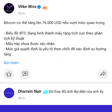
Vlike Wire
29 m
Bitcoin có thể tăng lên 76.000 USD nếu vượt mức quan trọng
- Biểu đồ BTC đang hình thành mẫu tăng tích cực theo phân
tích kỹ thuật
- Mẫu này chưa được xác nhận
- Mức giá quyết định là yếu tố then chốt để xác định xu hướng
tăng
- Nếu phá vỡ mức này, BTC có thể hướng tới 76.000 USD
Đọc thêm
#binancesquare
#cryptonews
#btc
$btc
#vlikevn
#titanbot
Dhanvin Nair
Đã thay đổi ảnh đại diện của anh ấy
34 m
📰 Nguồn: CoinDesk