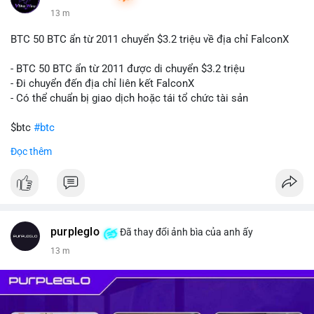
13 m
BTC 50 BTC ẩn từ 2011 chuyển $3.2 triệu về địa chỉ FalconX
- BTC 50 BTC ẩn từ 2011 được di chuyển $3.2 triệu
- Đi chuyển đến địa chỉ liên kết FalconX
- Có thể chuẩn bị giao dịch hoặc tái tổ chức tài sản
$btc
#btc
Đọc thêm
#vlikevn
#titanbot
📰 Nguồn: CoinDesk
purpleglo
Đã thay đổi ảnh bìa của anh ấy
13 m