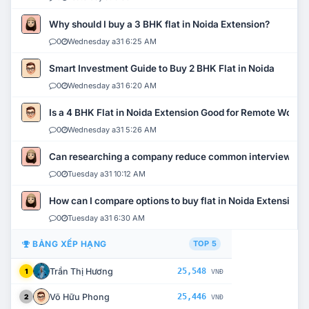
Why should I buy a 3 BHK flat in Noida Extension?
0
Wednesday a31 6:25 AM
Smart Investment Guide to Buy 2 BHK Flat in Noida
0
Wednesday a31 6:20 AM
Is a 4 BHK Flat in Noida Extension Good for Remote Work?
0
Wednesday a31 5:26 AM
Can researching a company reduce common interview mi
0
Tuesday a31 10:12 AM
How can I compare options to buy flat in Noida Extension?
0
Tuesday a31 6:30 AM
BẢNG XẾP HẠNG
TOP 5
Trần Thị Hương
25,548
1
VNĐ
Võ Hữu Phong
25,446
2
VNĐ