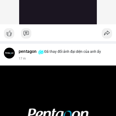
pentagon
Đã thay đổi ảnh đại diện của anh ấy
17 m