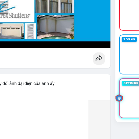
TON #9
 đổi ảnh đại diện của anh ấy
OPTIMUS 