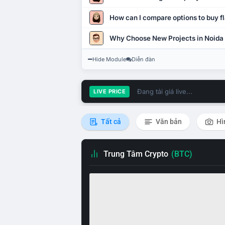
How can I compare options to buy fl
Why Choose New Projects in Noida
Hide Module
Diễn đàn
Đang tải giá live...
LIVE PRICE
Tất cả
Văn bản
Hì
Trung Tâm Crypto
(BTC)