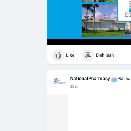
Like
Bình luận
NationalPharmacy
Đã thay
22 m