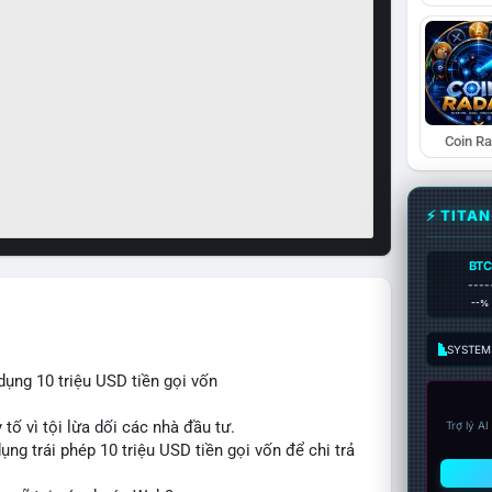
Coin R
⚡ TITA
BTC
----
--%
SYSTEM:
ụng 10 triệu USD tiền gọi vốn
 tố vì tội lừa dối các nhà đầu tư.
Trợ lý A
ng trái phép 10 triệu USD tiền gọi vốn để chi trả