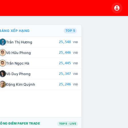
BẢNG XẾP HẠNG
TOP 5
Trần Thị Hương
25,548
VNĐ
À CHẾ TÀI XỬ LÝ VI PHẠM
Võ Hữu Phong
25,446
VNĐ
Trần Ngọc Hà
25,445
VNĐ
Võ Duy Phong
25,347
VNĐ
Đặng Kim Quỳnh
25,246
VNĐ
ỔNG ĐIỂM PAPER TRADE
TOP 5 · LIVE