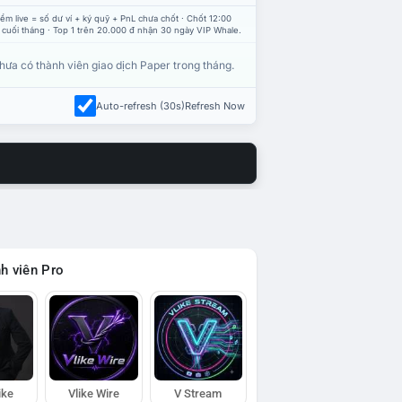
ểm live = số dư ví + ký quỹ + PnL chưa chốt · Chốt 12:00
 cuối tháng · Top 1 trên 20.000 đ nhận 30 ngày VIP Whale.
hưa có thành viên giao dịch Paper trong tháng.
Auto-refresh (30s)
Refresh Now
h viên Pro
ike
Vlike Wire
V Stream