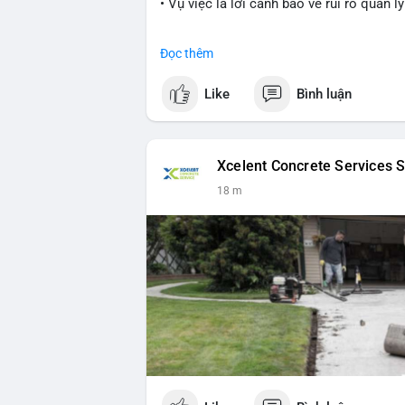
• Vụ việc là lời cảnh báo về rủi ro quản 
#cryptonews
#nft
#scamalert
#web3
Đọc thêm
$btc $eth
Like
Bình luận
#vlikevn
#titanbot
📰 Nguồn: CoinDesk
Xcelent Concrete Services S
18 m