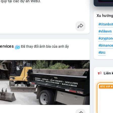
lý quỹ tại các dự án Web3.
Xu hướn
#titanbo
#vlikevn
#crypto
#binanc
ervices
Đã thay đổi ảnh bìa của anh ấy
#btc
Liên k
BTC VIP #