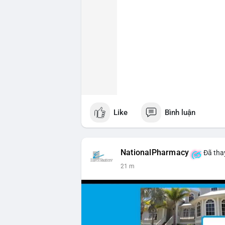
Like
Bình luận
NationalPharmacy
Đã thay
21 m