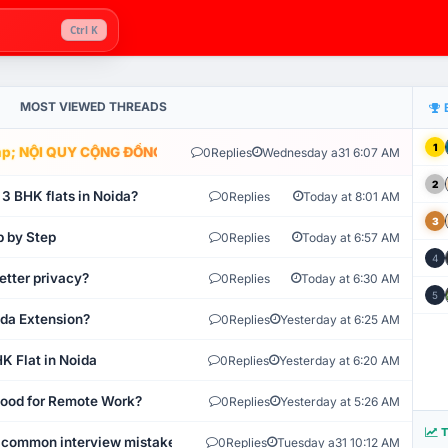
Ctrl K
MOST VIEWED THREADS
1
; NỘI QUY CỘNG ĐỒNG VLIKE.VN: HỆ THỐNG GIÁM SÁT TỰ ĐỘNG V
0
Replies
Wednesday a31 6:07 AM
2
 3 BHK flats in Noida?
0
Replies
Today at 8:01 AM
3
p by Step
0
Replies
Today at 6:57 AM
4
etter privacy?
0
Replies
Today at 6:30 AM
5
ida Extension?
0
Replies
Yesterday at 6:25 AM
K Flat in Noida
0
Replies
Yesterday at 6:20 AM
 Good for Remote Work?
0
Replies
Yesterday at 5:26 AM
T
 common interview mistakes?
0
Replies
Tuesday a31 10:12 AM