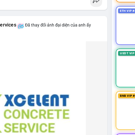
ETH VIP #
ervices
Đã thay đổi ảnh đại diện của anh ấy
USDT VIP
BNB VIP 