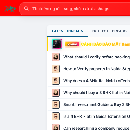
LATEST THREADS
HOTTEST THREADS
CẢNH BÁO BẢO MẬT &amp
VÀNG
What should I verify before booking
How to Verify property in Noida Ste
Why does a 4 BHK flat Noida offer b
Why should I buy a 3 BHK flat in No
Smart Investment Guide to Buy 2 BH
Is a 4 BHK Flat in Noida Extension
Can researching a company reduce