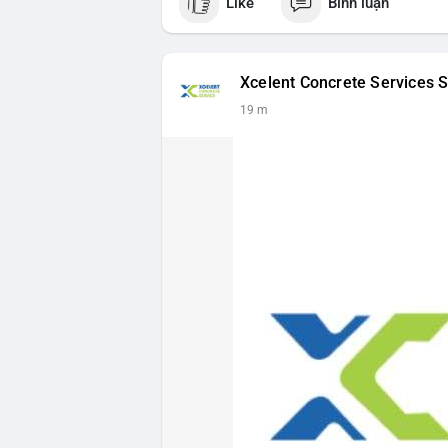
Like
Bình luận
Xcelent Concrete Services S
19 m