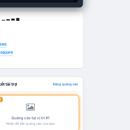
g ▁ ▂ ▃ ▄
t
news
esquare
ết tài trợ
Đăng quảng cáo
1
Quảng cáo tại vị trí #1
Nhấn để đặt quảng cáo của bạn