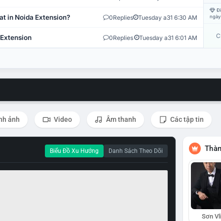
Đi
at in Noida Extension?
0
Replies
Tuesday a31 6:30 AM
ngày
C
 Extension
0
Replies
Tuesday a31 6:01 AM
nh ảnh
Video
Âm thanh
Các tập tin
Thàn
Biểu Đồ Xu Hướng
Danh Sách Theo Dõi
Sơn Vl