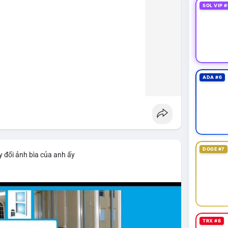
SOL VIP #
ADA #6
DOGE #7
 đổi ảnh bìa của anh ấy
TRX #8