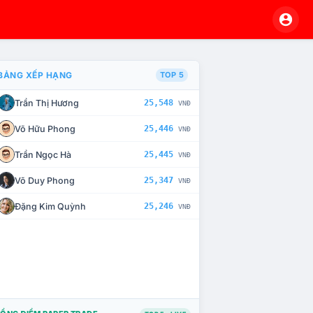
BẢNG XẾP HẠNG
TOP 5
Trần Thị Hương
25,548
VNĐ
À CHẾ TÀI XỬ LÝ VI PHẠM
Võ Hữu Phong
25,446
VNĐ
Trần Ngọc Hà
25,445
VNĐ
Võ Duy Phong
25,347
VNĐ
Đặng Kim Quỳnh
25,246
VNĐ