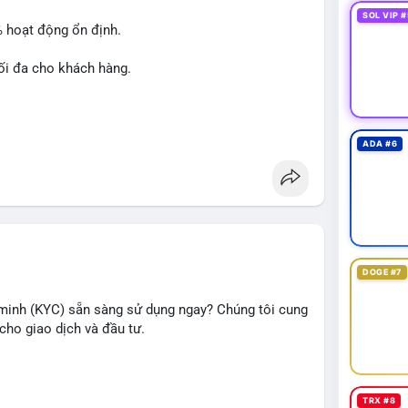
SOL VIP #
% hoạt động ổn định.
ối đa cho khách hàng.
ADA #6
át triển chiến dịch của bạn!
DOGE #7
minh (KYC) sẵn sàng sử dụng ngay? Chúng tôi cung
cho giao dịch và đầu tư.
TRX #8