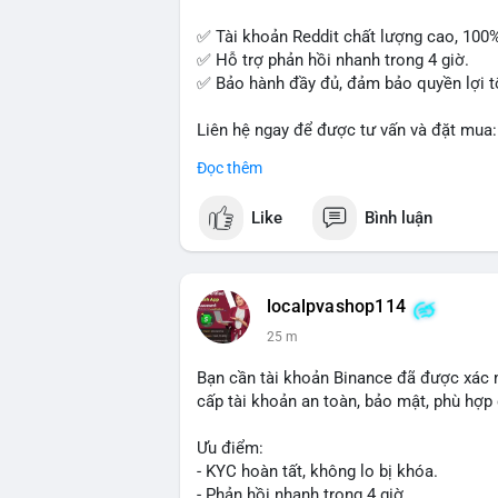
✅ Tài khoản Reddit chất lượng cao, 100
✅ Hỗ trợ phản hồi nhanh trong 4 giờ.
✅ Bảo hành đầy đủ, đảm bảo quyền lợi t
Liên hệ ngay để được tư vấn và đặt mua:
📞 WhatsApp: +1 660 215-8938
Đọc thêm
✈️ Telegram: @localpvashop
📧 Email: localpvashop@gmail.com
Like
Bình luận
Mua tài khoản Reddit ngay hôm nay để ph
localpvashop114
25 m
Bạn cần tài khoản Binance đã được xác 
cấp tài khoản an toàn, bảo mật, phù hợp 
Ưu điểm:
- KYC hoàn tất, không lo bị khóa.
- Phản hồi nhanh trong 4 giờ.