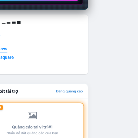
g ▁ ▂ ▃ ▄
t
news
esquare
ết tài trợ
Đăng quảng cáo
1
Quảng cáo tại vị trí #1
Nhấn để đặt quảng cáo của bạn