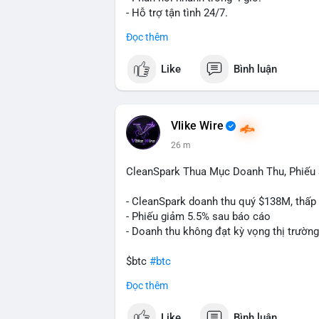
- Hỗ trợ tận tình 24/7.
Đọc thêm
Liên hệ ngay để được tư vấn:
📞 WhatsApp: +1 660 215-8938
Like
Bình luận
✈️ Telegram: @localpvashop
Vlike Wire
26 m
CleanSpark Thua Mục Doanh Thu, Phiếu
- CleanSpark doanh thu quý $138M, thấp
- Phiếu giảm 5.5% sau báo cáo
- Doanh thu không đạt kỳ vọng thị trường
$btc
#btc
Đọc thêm
#vlikevn
#titanbot
Like
Bình luận