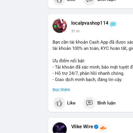
📰 Nguồn: Cointelegraph
localpvashop114
31 m
Bạn cần tài khoản Cash App đã được xác
tài khoản 100% an toàn, KYC hoàn tất, giú
Ưu điểm nổi bật:
- Tài khoản đã xác minh, bảo mật tuyệt đ
- Hỗ trợ 24/7, phản hồi nhanh chóng.
- Giao dịch minh bạch, đáng tin cậy.
Đọc thêm
Liên hệ ngay để được tư vấn và sở hữu t
📞 WhatsApp: +1 660 215-8938
Like
Bình luận
✈️ Telegram: @localpvashop
📧 Email: localpvashop@gmail.com
Vlike Wire