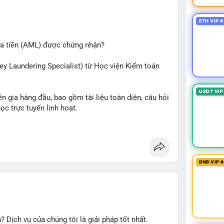
ETH VIP #
ửa tiền (AML) được chứng nhận?
ey Laundering Specialist) từ Học viện Kiểm toán
USDT VIP
n gia hàng đầu, bao gồm tài liệu toàn diện, câu hỏi
học trực tuyến linh hoạt.
ắc và tự tin bước vào kỳ thi CAMS với sự chuẩn bị
lực và mở rộng cơ hội nghề nghiệp trong lĩnh vực
BNB VIP 
 Dịch vụ của chúng tôi là giải pháp tốt nhất.