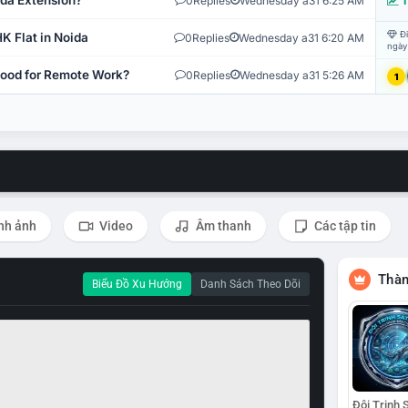
ida Extension?
0
Replies
Wednesday a31 6:25 AM
T
Đi
K Flat in Noida
0
Replies
Wednesday a31 6:20 AM
ngày
 Good for Remote Work?
0
Replies
Wednesday a31 5:26 AM
1
nh ảnh
Video
Âm thanh
Các tập tin
Thàn
Biểu Đồ Xu Hướng
Danh Sách Theo Dõi