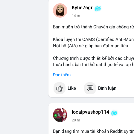
Kylie76gr
📰 Nguồn: CoinDesk
14 m
Bạn muốn trở thành Chuyên gia chống r
Khóa luyện thi CAMS (Certified Anti-Mon
Nội bộ (AIA) sẽ giúp bạn đạt mục tiêu.
Chương trình được thiết kế bởi các chuyê
thực hành, bài thi thử sát thực tế và lớp 
Đọc thêm
Xây dựng nền tảng kiến thức AML vững ch
tốt nhất.
Like
Bình luận
Đăng ký ngay hôm nay để nâng cao năng 
tài chính!
localpvashop114
20 m
Bạn đang tìm mua tài khoản Reddit uy tín?