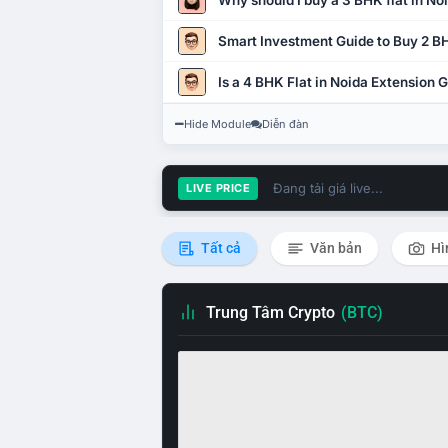
Why should I buy a 3 BHK flat in No
Smart Investment Guide to Buy 2 BH
Is a 4 BHK Flat in Noida Extension
Hide Module
Diễn đàn
Đang tải giá live...
LIVE PRICE
Tất cả
Văn bản
Hì
Trung Tâm Crypto
(BTC)