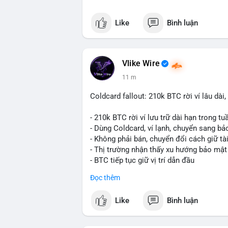
Like
Bình luận
Vlike Wire
11 m
Coldcard fallout: 210k BTC rời ví lâu dà
- 210k BTC rời ví lưu trữ dài hạn trong t
- Dùng Coldcard, ví lạnh, chuyển sang b
- Không phải bán, chuyển đổi cách giữ tà
- Thị trường nhận thấy xu hướng bảo mật
- BTC tiếp tục giữ vị trí dẫn đầu
Đọc thêm
#binancesquare
#cryptonews
#btc
Like
Bình luận
$btc
#vlikevn
#titanbot