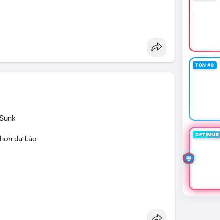
TON #9
 Sunk
OPTIMUS 
 hơn dự báo