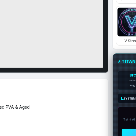
V Str
⚡ TITA
BTC
----
--%
SYSTEM:
ied PVA & Aged
Trợ lý A