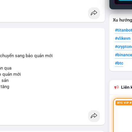
Xu hướn
#titanbo
#vlikevn
#crypto
#binanc
i, chuyển sang bảo quản mới
#btc
uần qua
ảo quản mới
i sản
 tăng
Liên k
BTC VIP #