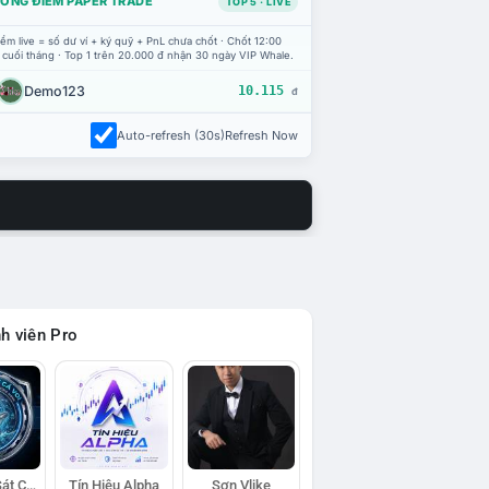
ỔNG ĐIỂM PAPER TRADE
TOP 5 · LIVE
ểm live = số dư ví + ký quỹ + PnL chưa chốt · Chốt 12:00
 cuối tháng · Top 1 trên 20.000 đ nhận 30 ngày VIP Whale.
Demo123
10.115
đ
Auto-refresh (30s)
Refresh Now
h viên Pro
Đội Trinh Sát Cá Voi
Tín Hiệu Alpha
Sơn Vlike