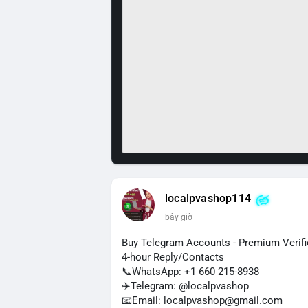
localpvashop114
bây giờ
Buy Telegram Accounts - Premium Verif
4-hour Reply/Contacts
📞WhatsApp: +1 660 215-8938
✈️Telegram: @localpvashop
📧Email: localpvashop@gmail.com