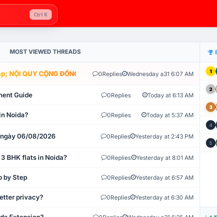
Ctrl K
MOST VIEWED THREADS
1
; NỘI QUY CỘNG ĐỒNG VLIKE.VN: HỆ THỐNG GIÁM SÁT TỰ ĐỘNG V
0
Replies
Wednesday a31 6:07 AM
2
ment Guide
0
Replies
Today at 6:13 AM
3
in Noida?
0
Replies
Today at 5:37 AM
4
t ngày 06/08/2026
0
Replies
Yesterday at 2:43 PM
5
 3 BHK flats in Noida?
0
Replies
Yesterday at 8:01 AM
p by Step
0
Replies
Yesterday at 6:57 AM
etter privacy?
0
Replies
Yesterday at 6:30 AM