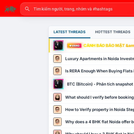
LATEST THREADS
HOTTEST THREADS
CẢNH BÁO BẢO MẬT &amp
VÀNG
Luxury Apartments in Noida Invest
Is RERA Enough When Buying Flats 
BTC (Bitcoin) - Phân tích snapsho
What should I verify before booking
How to Verify property in Noida Ste
Why does a 4 BHK flat Noida offer b