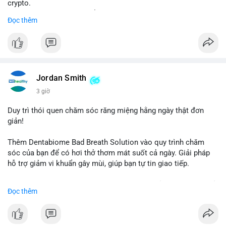
crypto.
- Đạt 60 phiếu cần thiết để tiến tới tháng tới.
Đọc thêm
- Bill có thể ảnh hưởng pháp lý, hoạt động của các đồng tiền kỹ
thuật số.
#binancesquare
#cryptonews
#regulation
#ussenate
#clarityact
Jordan Smith
$btc $eth
3 giờ
#vlikevn
#titanbot
Duy trì thói quen chăm sóc răng miệng hằng ngày thật đơn
giản!
📰 Nguồn: CoinDesk
Thêm Dentabiome Bad Breath Solution vào quy trình chăm
sóc của bạn để có hơi thở thơm mát suốt cả ngày. Giải pháp
hỗ trợ giảm vi khuẩn gây mùi, giúp bạn tự tin giao tiếp.
Bắt đầu ngay hôm nay với bước chăm sóc nhỏ nhưng hiệu quả
Đọc thêm
lớn cho nụ cười khỏe mạnh.
#dentabiome
#badbreathsolution
#hoithothommat