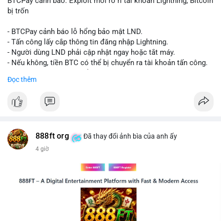
BTCPay cảnh báo: Exploit mới rò rỉ tài khoản Lightning, Bitcoin
thể dao động nhẹ khi xuất hiện dòng tiền lớn, nhưng chưa đủ
bị trốn
để tạo biến động giá mạnh nếu không có thêm các lệnh
chuyển tiếp theo.
- BTCPay cảnh báo lỗ hổng bảo mật LND.
- Tấn công lấy cắp thông tin đăng nhập Lightning.
Lời khuyên:
- Người dùng LND phải cập nhật ngay hoặc tắt máy.
Nhà đầu tư nhỏ lẻ nên theo dõi sát các giao dịch tiếp theo từ
- Nếu không, tiền BTC có thể bị chuyển ra tài khoản tấn công.
cùng địa chỉ ví nguồn để xác định xu hướng rõ ràng hơn. Tránh
- BTCPay khuyến cáo kiểm tra credentials.
Đọc thêm
hành động vội vàng dựa trên một giao dịch đơn lẻ, hãy kết hợp
với khối lượng giao dịch chung và biểu đồ giá để đưa ra quyết
#binancesquare
#cryptonews
#btc
định hợp lý.
$btc
#289btc
#chuyenvilon
#giaodichchuaxacnhan
#biendongcung
#mucgia64963
#vlikevn
#titanbot
888ft org
Đã thay đổi ảnh bìa của anh ấy
4 giờ
📰 Nguồn: CoinDesk