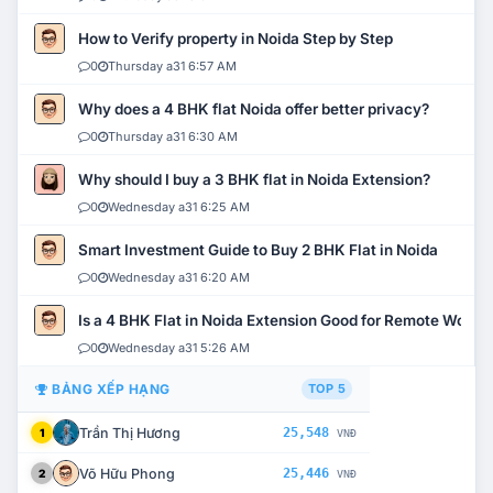
How to Verify property in Noida Step by Step
0
Thursday a31 6:57 AM
Why does a 4 BHK flat Noida offer better privacy?
0
Thursday a31 6:30 AM
Why should I buy a 3 BHK flat in Noida Extension?
0
Wednesday a31 6:25 AM
Smart Investment Guide to Buy 2 BHK Flat in Noida
0
Wednesday a31 6:20 AM
Is a 4 BHK Flat in Noida Extension Good for Remote Work?
0
Wednesday a31 5:26 AM
BẢNG XẾP HẠNG
TOP 5
Trần Thị Hương
25,548
1
VNĐ
Võ Hữu Phong
25,446
2
VNĐ