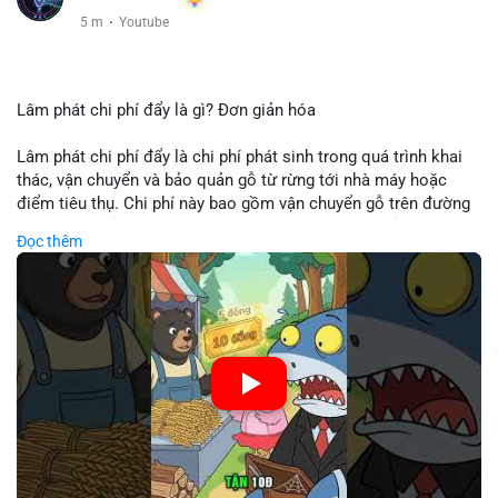
5 m
·
Youtube
Lâm phát chi phí đẩy là gì? Đơn giản hóa
Lâm phát chi phí đẩy là chi phí phát sinh trong quá trình khai
thác, vận chuyển và bảo quản gỗ từ rừng tới nhà máy hoặc
điểm tiêu thụ. Chi phí này bao gồm vận chuyển gỗ trên đường
bộ, đường thủy hoặc đường ray, phụ thuộc vào khoảng cách và
Đọc thêm
điều kiện địa hình. Việc hiểu rõ chi phí đẩy giúp doanh nghiệp
lâm nghiệp tối ưu hoá chuỗi cung ứng và kiểm soát lợi nhuận.
🎥 Xem video trực tiếp tại:
Nguồn: Cú Thông Thái