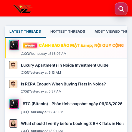
LATEST THREADS
HOTTEST THREADS
MOST VIEWED THRE
CẢNH BÁO BẢO MẬT &amp; NỘI QUY CỘNG ĐỒNG
VÀNG
0
Wednesday a31 6:07 AM
Luxury Apartments in Noida Investment Guide
0
Yesterday at 6:13 AM
Is RERA Enough When Buying Flats in Noida?
0
Yesterday at 5:37 AM
BTC (Bitcoin) - Phân tích snapshot ngày 06/08/2026
0
Thursday a31 2:43 PM
What should I verify before booking 3 BHK flats in Noida?
0
Thursday a31 8:01 AM