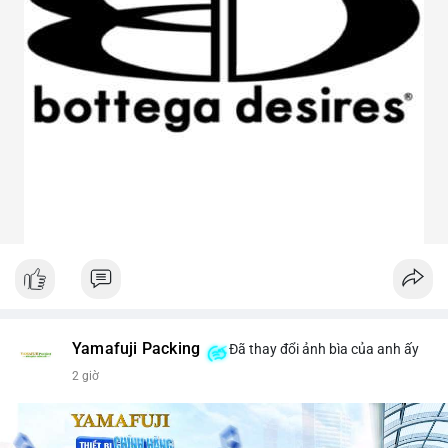
Yamafuji Packing
Đã thay đổi ảnh bìa của anh ấy
2 giờ