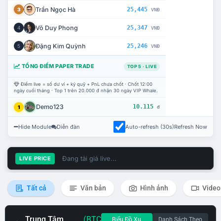
Trần Ngọc Hà
25,445
3
VNĐ
Võ Duy Phong
25,347
4
VNĐ
Đặng Kim Quỳnh
25,246
5
VNĐ
TỔNG ĐIỂM PAPER TRADE
TOP 5 · LIVE
Điểm live = số dư ví + ký quỹ + PnL chưa chốt · Chốt 12:00
ngày cuối tháng · Top 1 trên 20.000 đ nhận 30 ngày VIP Whale.
Demo123
10.115
1
đ
Hide Module
Diễn đàn
Auto-refresh (30s)
Refresh Now
Đang tải giá live...
LIVE PRICE
Tất cả
Văn bản
Hình ảnh
Video
Trung Tâm
(BTC
Biểu Đồ Xu
Danh Sách Theo