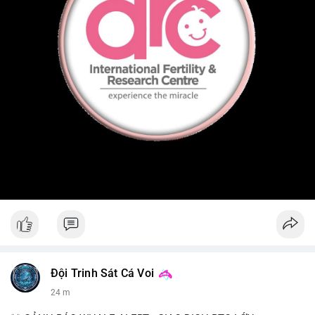
Đội Trinh Sát Cá Voi
24 m