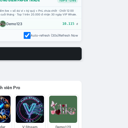
ỔNG ĐIỂM PAPER TRADE
TOP 5 · LIVE
ểm live = số dư ví + ký quỹ + PnL chưa chốt · Chốt 12:00
 cuối tháng · Top 1 trên 20.000 đ nhận 30 ngày VIP Whale.
Demo123
10.115
đ
Auto-refresh (30s)
Refresh Now
h viên Pro
adar
V Stream
Demo123