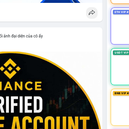
ETH VIP #
i ảnh đại diện của cô ấy
USDT VIP
BNB VIP 