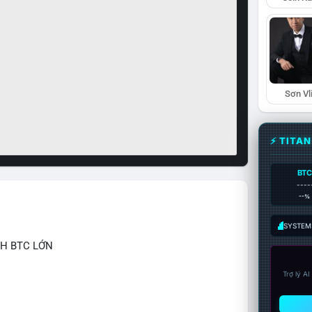
Sơn Vl
⚡ TITA
BTC
----
--%
SYSTEM:
CH BTC LỚN
Trợ lý A