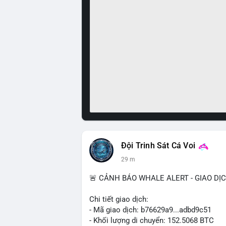
Đội Trinh Sát Cá Voi
29 m
🚨 CẢNH BÁO WHALE ALERT - GIAO DỊ
Chi tiết giao dịch:
- Mã giao dịch: b76629a9...adbd9c51
- Khối lượng di chuyển: 152.5068 BTC