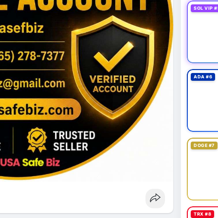
SOL VIP #
ADA #6
DOGE #7
TRX #8