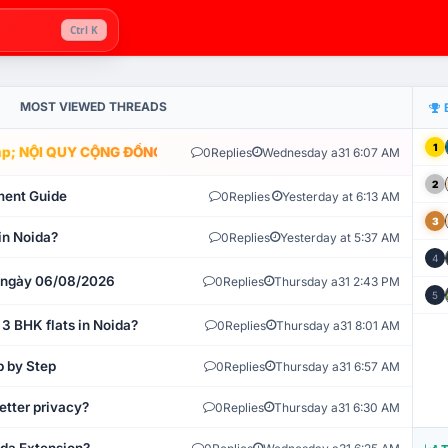
Ctrl K
MOST VIEWED THREADS
1
; NỘI QUY CỘNG ĐỒNG VLIKE.VN: HỆ THỐNG GIÁM SÁT TỰ ĐỘNG V
0
Replies
Wednesday a31 6:07 AM
2
ment Guide
0
Replies
Yesterday at 6:13 AM
3
in Noida?
0
Replies
Yesterday at 5:37 AM
4
t ngày 06/08/2026
0
Replies
Thursday a31 2:43 PM
5
 3 BHK flats in Noida?
0
Replies
Thursday a31 8:01 AM
p by Step
0
Replies
Thursday a31 6:57 AM
etter privacy?
0
Replies
Thursday a31 6:30 AM