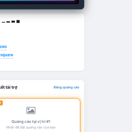
g ▁ ▂ ▃ ▄
t
news
esquare
ết tài trợ
Đăng quảng cáo
1
Quảng cáo tại vị trí #1
Nhấn để đặt quảng cáo của bạn