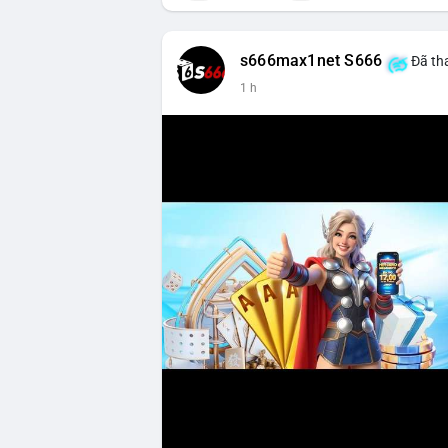
s666max1net S666
Đã tha
1 h