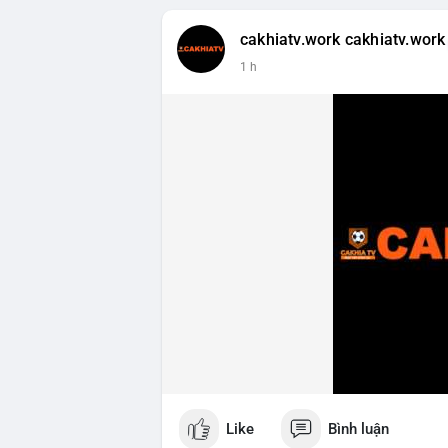
cakhiatv.work cakhiatv.work
1 h
Like
Bình luận