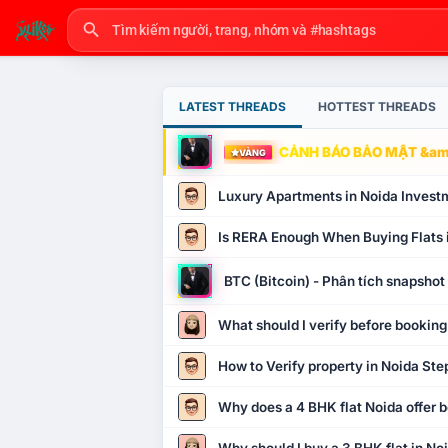
LATEST THREADS
HOTTEST THREADS
CẢNH BÁO BẢO MẬT &amp
VÀNG
Luxury Apartments in Noida Invest
Is RERA Enough When Buying Flats 
BTC (Bitcoin) - Phân tích snapsho
What should I verify before booking
How to Verify property in Noida Ste
Why does a 4 BHK flat Noida offer b