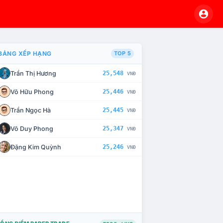
BẢNG XẾP HẠNG
TOP 5
Trần Thị Hương
25,548
VNĐ
À CHẾ TÀI XỬ LÝ VI PHẠM
Võ Hữu Phong
25,446
VNĐ
Trần Ngọc Hà
25,445
VNĐ
Võ Duy Phong
25,347
VNĐ
Đặng Kim Quỳnh
25,246
VNĐ