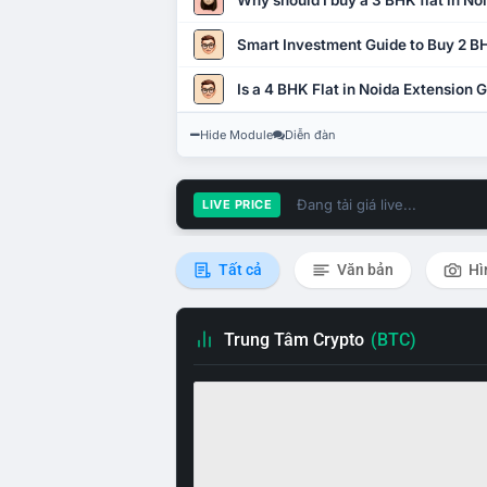
Why should I buy a 3 BHK flat in No
Smart Investment Guide to Buy 2 BH
Is a 4 BHK Flat in Noida Extension
Hide Module
Diễn đàn
Đang tải giá live...
LIVE PRICE
Tất cả
Văn bản
Hì
Trung Tâm Crypto
(BTC)