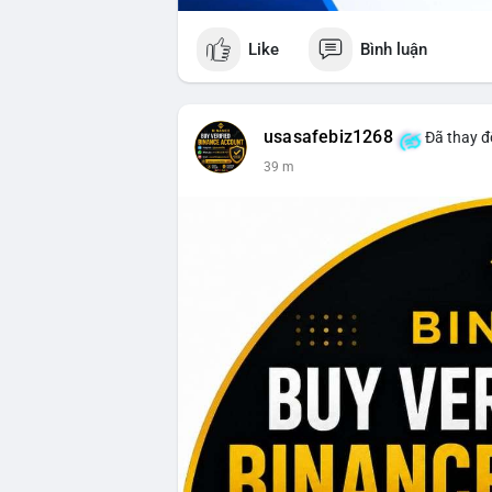
Like
Bình luận
usasafebiz1268
Đã thay đổ
39 m