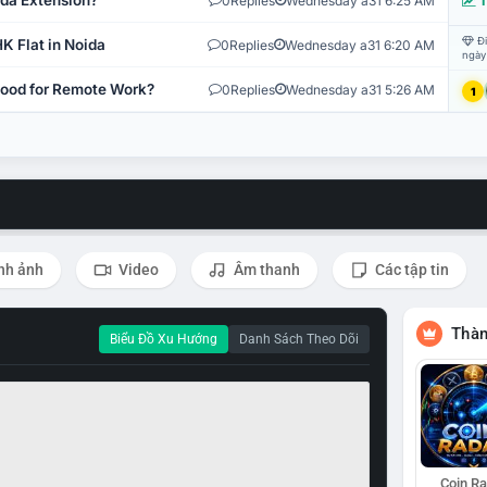
ida Extension?
0
Replies
Wednesday a31 6:25 AM
T
Đi
K Flat in Noida
0
Replies
Wednesday a31 6:20 AM
ngày
 Good for Remote Work?
0
Replies
Wednesday a31 5:26 AM
1
nh ảnh
Video
Âm thanh
Các tập tin
Thàn
Biểu Đồ Xu Hướng
Danh Sách Theo Dõi
Coin R