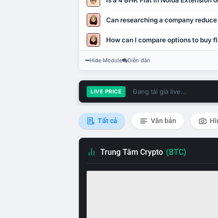
Is a 4 BHK Flat in Noida Extension
Can researching a company reduce
How can I compare options to buy fl
Hide Module
Diễn đàn
Đang tải giá live...
LIVE PRICE
Tất cả
Văn bản
Hì
Trung Tâm Crypto
(BTC)