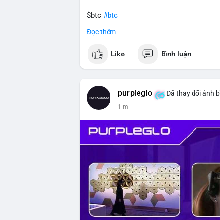
$btc
#btc
Đọc thêm
#vlikevn
#titanbot
Like
Bình luận
📰 Nguồn: CoinDesk
purpleglo
Đã thay đổi ảnh b
1 m