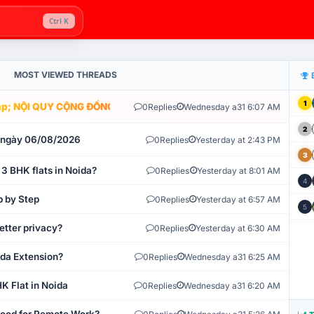
Ctrl K
MOST VIEWED THREADS
1
; NỘI QUY CỘNG ĐỒNG VLIKE.VN: HỆ THỐNG GIÁM SÁT TỰ ĐỘNG V
0
Replies
Wednesday a31 6:07 AM
2
t ngày 06/08/2026
0
Replies
Yesterday at 2:43 PM
3
 3 BHK flats in Noida?
0
Replies
Yesterday at 8:01 AM
4
p by Step
0
Replies
Yesterday at 6:57 AM
5
etter privacy?
0
Replies
Yesterday at 6:30 AM
ida Extension?
0
Replies
Wednesday a31 6:25 AM
K Flat in Noida
0
Replies
Wednesday a31 6:20 AM