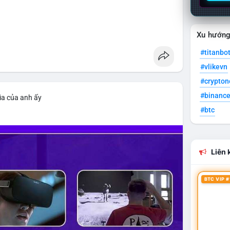
Xu hướn
#titanbo
#vlikevn
#crypto
#binanc
ìa của anh ấy
#btc
Liên k
BTC VIP #