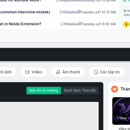
 Good for Remote Work?
0
Replies
Wednesday a31 5:26 AM
T
Đi
 common interview mistakes?
0
Replies
Tuesday a31 10:12 AM
ngày
at in Noida Extension?
0
Replies
Tuesday a31 6:30 AM
1
nh ảnh
Video
Âm thanh
Các tập tin
Thàn
Biểu Đồ Xu Hướng
Danh Sách Theo Dõi
Vlike W