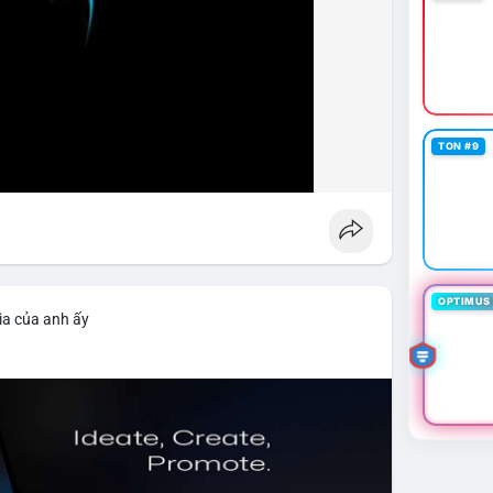
TON #9
OPTIMUS 
ìa của anh ấy