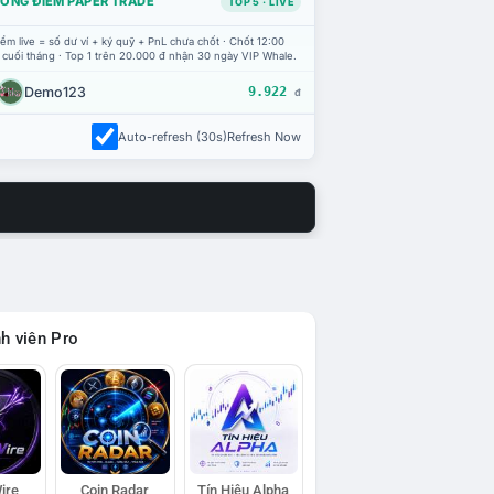
ỔNG ĐIỂM PAPER TRADE
TOP 5 · LIVE
ểm live = số dư ví + ký quỹ + PnL chưa chốt · Chốt 12:00
 cuối tháng · Top 1 trên 20.000 đ nhận 30 ngày VIP Whale.
Demo123
9.922
đ
Auto-refresh (30s)
Refresh Now
h viên Pro
ire
Coin Radar
Tín Hiệu Alpha