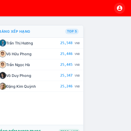
BẢNG XẾP HẠNG
TOP 5
Trần Thị Hương
25,548
VNĐ
À CHẾ TÀI XỬ LÝ VI PHẠM
Võ Hữu Phong
25,446
VNĐ
Trần Ngọc Hà
25,445
VNĐ
Võ Duy Phong
25,347
VNĐ
Đặng Kim Quỳnh
25,246
VNĐ