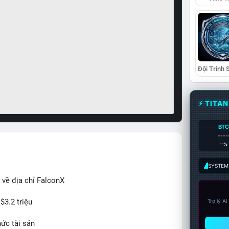
⚡ TITA
BTC
----
--%
SYSTEM:
 về địa chỉ FalconX
$3.2 triệu
Trợ lý A
hức tài sản