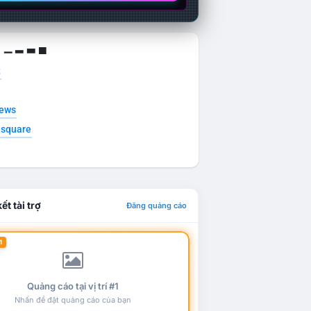
g ▁ ▂ ▃ ▄
t
news
esquare
ết tài trợ
Đăng quảng cáo
1
Quảng cáo tại vị trí #1
Nhấn để đặt quảng cáo của bạn