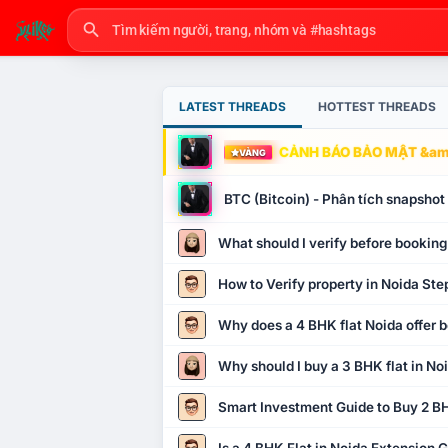
LATEST THREADS
HOTTEST THREADS
CẢNH BÁO BẢO MẬT &amp
VÀNG
BTC (Bitcoin) - Phân tích snapsho
What should I verify before booking
How to Verify property in Noida Ste
Why does a 4 BHK flat Noida offer b
Why should I buy a 3 BHK flat in No
Smart Investment Guide to Buy 2 BH