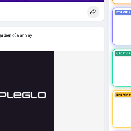
ETH VIP #
ại diện của anh ấy
USDT VIP
BNB VIP 