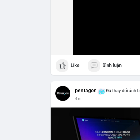
Like
Bình luận
pentagon
Đã thay đổi ảnh b
5 m