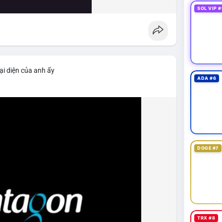
SOL VIP #
ại diện của anh ấy
ADA #6
DOGE #7
TRX #8