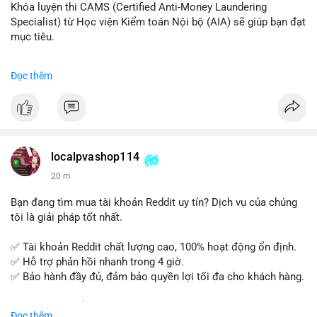
Khóa luyện thi CAMS (Certified Anti-Money Laundering
Specialist) từ Học viện Kiểm toán Nội bộ (AIA) sẽ giúp bạn đạt
mục tiêu.
Chương trình được thiết kế bởi các chuyên gia hàng đầu, bao
Đọc thêm
gồm tài liệu toàn diện, câu hỏi thực hành, bài thi thử sát thực
tế và lớp học trực tuyến linh hoạt.
Xây dựng nền tảng kiến thức AML vững chắc và tự tin bước
vào kỳ thi CAMS với sự chuẩn bị tốt nhất.
localpvashop114
Đăng ký ngay hôm nay để nâng cao năng lực và mở rộng cơ
20 m
hội nghề nghiệp trong lĩnh vực tài chính!
Bạn đang tìm mua tài khoản Reddit uy tín? Dịch vụ của chúng
tôi là giải pháp tốt nhất.
✅ Tài khoản Reddit chất lượng cao, 100% hoạt động ổn định.
✅ Hỗ trợ phản hồi nhanh trong 4 giờ.
✅ Bảo hành đầy đủ, đảm bảo quyền lợi tối đa cho khách hàng.
Liên hệ ngay để được tư vấn và đặt mua:
Đọc thêm