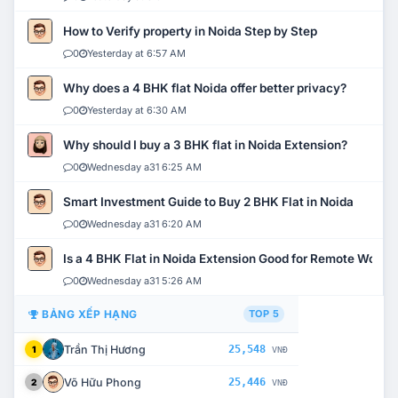
How to Verify property in Noida Step by Step
0
Yesterday at 6:57 AM
Why does a 4 BHK flat Noida offer better privacy?
0
Yesterday at 6:30 AM
Why should I buy a 3 BHK flat in Noida Extension?
0
Wednesday a31 6:25 AM
Smart Investment Guide to Buy 2 BHK Flat in Noida
0
Wednesday a31 6:20 AM
Is a 4 BHK Flat in Noida Extension Good for Remote Work?
0
Wednesday a31 5:26 AM
BẢNG XẾP HẠNG
TOP 5
Trần Thị Hương
25,548
1
VNĐ
Võ Hữu Phong
25,446
2
VNĐ