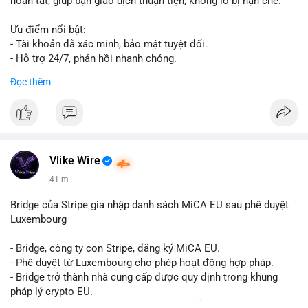
hoàn tất, giúp bạn giao dịch thuận tiện, không lo bị hạn chế.
Ưu điểm nổi bật:
- Tài khoản đã xác minh, bảo mật tuyệt đối.
- Hỗ trợ 24/7, phản hồi nhanh chóng.
- Giao dịch minh bạch, đáng tin cậy.
Đọc thêm
Liên hệ ngay để được tư vấn và sở hữu tài khoản ngay hôm
nay:
📞 WhatsApp: +1 660 215-8938
✈️ Telegram: @localpvashop
📧 Email: localpvashop@gmail.com
Vlike Wire
41 m
Bridge của Stripe gia nhập danh sách MiCA EU sau phê duyệt
Luxembourg
- Bridge, công ty con Stripe, đăng ký MiCA EU.
- Phê duyệt từ Luxembourg cho phép hoạt động hợp pháp.
- Bridge trở thành nhà cung cấp được quy định trong khung
pháp lý crypto EU.
- Tác động: tăng tính minh bạch, uy tín, mở rộng dịch vụ crypto.