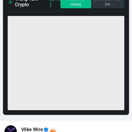
Crypto
)
Hướng
Dõi
Vlike Wire