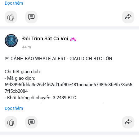
Đọc thêm
#binancesquare
#cryptonews
#mica
#stripe
#bridge
#eu
#luxembourg
$btc $eth
Đội Trinh Sát Cá Voi
#vlikevn
#titanbot
44 m
📰 Nguồn: Cointelegraph
🚨 CẢNH BÁO WHALE ALERT - GIAO DỊCH BTC LỚN
Chi tiết giao dịch:
- Mã giao dịch:
59f3995ffdda3e26d4f62af1af90e481cccabe67989d8fe9b73a65
7ff5cb2084
- Khối lượng di chuyển: 3.2439 BTC
- Giá trị ước tính: $210,129.95 USD (theo thị giá $64,777.90
Đọc thêm
USD)
- Thời gian: 09:19:53 2026-08-07 UTC
Nhận định phân tích:
Giao dịch 3.2439 BTC trị giá hơn 210 nghìn USD được phát