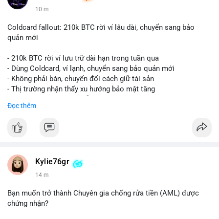
10 m
Coldcard fallout: 210k BTC rời ví lâu dài, chuyển sang bảo
quản mới
- 210k BTC rời ví lưu trữ dài hạn trong tuần qua
- Dùng Coldcard, ví lạnh, chuyển sang bảo quản mới
- Không phải bán, chuyển đổi cách giữ tài sản
- Thị trường nhận thấy xu hướng bảo mật tăng
- BTC tiếp tục giữ vị trí dẫn đầu
Đọc thêm
#binancesquare
#cryptonews
#btc
$btc
#vlikevn
#titanbot
Kylie76gr
14 m
📰 Nguồn: CoinDesk
Bạn muốn trở thành Chuyên gia chống rửa tiền (AML) được
chứng nhận?