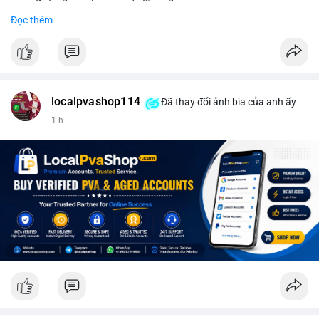
#binancesquare
#cryptonews
#wintermute
#sec
#etf
Đọc thêm
$btc $eth
#vlikevn
#titanbot
📰 Nguồn: CoinDesk
localpvashop114
Đã thay đổi ảnh bìa của anh ấy
1 h