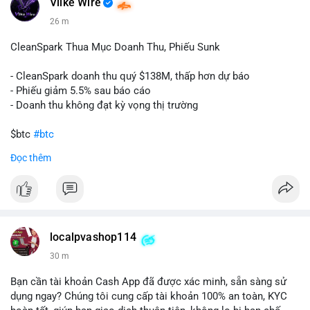
Vlike Wire
26 m
CleanSpark Thua Mục Doanh Thu, Phiếu Sunk
- CleanSpark doanh thu quý $138M, thấp hơn dự báo
- Phiếu giảm 5.5% sau báo cáo
- Doanh thu không đạt kỳ vọng thị trường
$btc
#btc
Đọc thêm
#vlikevn
#titanbot
📰 Nguồn: Cointelegraph
localpvashop114
30 m
Bạn cần tài khoản Cash App đã được xác minh, sẵn sàng sử
dụng ngay? Chúng tôi cung cấp tài khoản 100% an toàn, KYC