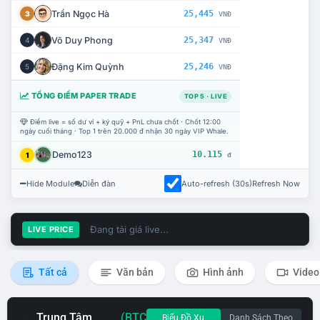
Trần Ngọc Hà
25,445
3
VNĐ
Võ Duy Phong
25,347
4
VNĐ
Đặng Kim Quỳnh
25,246
5
VNĐ
TỔNG ĐIỂM PAPER TRADE
TOP 5 · LIVE
Điểm live = số dư ví + ký quỹ + PnL chưa chốt · Chốt 12:00
ngày cuối tháng · Top 1 trên 20.000 đ nhận 30 ngày VIP Whale.
Demo123
10.115
1
đ
Hide Module
Diễn đàn
Auto-refresh (30s)
Refresh Now
Đang tải giá live...
LIVE PRICE
Tất cả
Văn bản
Hình ảnh
Video
Trung Tâm
(BTC
Biểu Đồ Xu
Danh Sách Theo