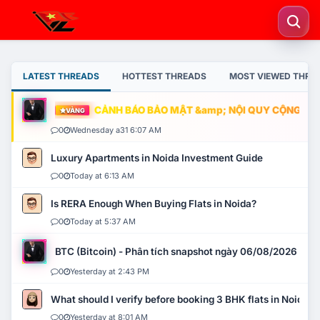
LATEST THREADS
HOTTEST THREADS
MOST VIEWED THRE
CẢNH BÁO BẢO MẬT &amp; NỘI QUY CỘNG ĐỒNG
VÀNG
0
Wednesday a31 6:07 AM
Luxury Apartments in Noida Investment Guide
0
Today at 6:13 AM
Is RERA Enough When Buying Flats in Noida?
0
Today at 5:37 AM
BTC (Bitcoin) - Phân tích snapshot ngày 06/08/2026
0
Yesterday at 2:43 PM
What should I verify before booking 3 BHK flats in Noida?
0
Yesterday at 8:01 AM