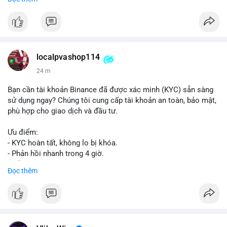
📞 WhatsApp: +1 660 215-8938
✈️ Telegram: @localpvashop
📧 Email: localpvashop@gmail.com
Mua tài khoản Reddit ngay hôm nay để phát triển chiến dịch
của bạn!
localpvashop114
24 m
Bạn cần tài khoản Binance đã được xác minh (KYC) sẵn sàng
sử dụng ngay? Chúng tôi cung cấp tài khoản an toàn, bảo mật,
phù hợp cho giao dịch và đầu tư.
Ưu điểm:
- KYC hoàn tất, không lo bị khóa.
- Phản hồi nhanh trong 4 giờ.
- Hỗ trợ tận tình 24/7.
Đọc thêm
Liên hệ ngay để được tư vấn:
📞 WhatsApp: +1 660 215-8938
✈️ Telegram: @localpvashop