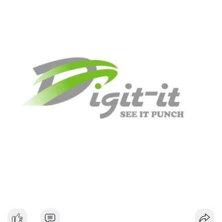
#dongtiencavoi