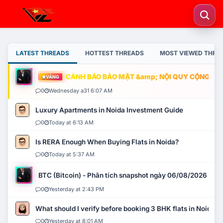
LATEST THREADS
HOTTEST THREADS
MOST VIEWED THRE
CẢNH BÁO BẢO MẬT &amp; NỘI QUY CỘNG ĐỒNG
VÀNG
0
Wednesday a31 6:07 AM
Luxury Apartments in Noida Investment Guide
0
Today at 6:13 AM
Is RERA Enough When Buying Flats in Noida?
0
Today at 5:37 AM
BTC (Bitcoin) - Phân tích snapshot ngày 06/08/2026
0
Yesterday at 2:43 PM
What should I verify before booking 3 BHK flats in Noida?
0
Yesterday at 8:01 AM