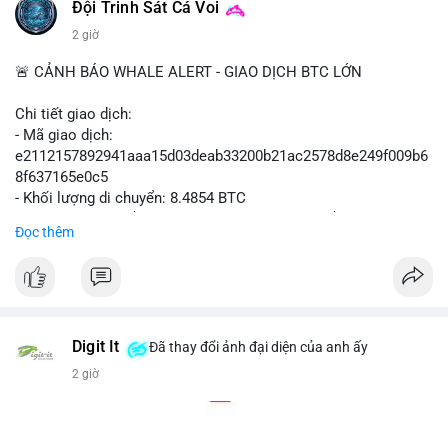
#polymarket
#cryptonews
#defi
#marketintegrity
Đội Trinh Sát Cá Voi
2 giờ
$btc $eth
🚨 CẢNH BÁO WHALE ALERT - GIAO DỊCH BTC LỚN
#vlikevn
#titanbot
Chi tiết giao dịch:
📰 Nguồn: CoinDesk
- Mã giao dịch:
e2112157892941aaa15d03deab33200b21ac2578d8e249f009b6
8f637165e0c5
- Khối lượng di chuyển: 8.4854 BTC
- Giá trị ước tính: $551,448.77 USD (theo thị giá $64,987.67
Đọc thêm
USD)
- Thời gian: 16:19:44 2026-08-07 UTC
Nhận định phân tích hành vi của Cá voi dựa trên giao dịch này
(ví dụ: chuyển dịch lượng lớn coin, gom hàng ví lạnh, áp lực
bán tiềm năng...) và tác động tâm lý thị trường.
Digit It
Đã thay đổi ảnh đại diện của anh ấy
2 giờ
Lời khuyên ngắn gọn cho nhà đầu tư nhỏ lẻ.
#8.4854BTC
#551kusd
#chuyenvilon
#mempoolbtc