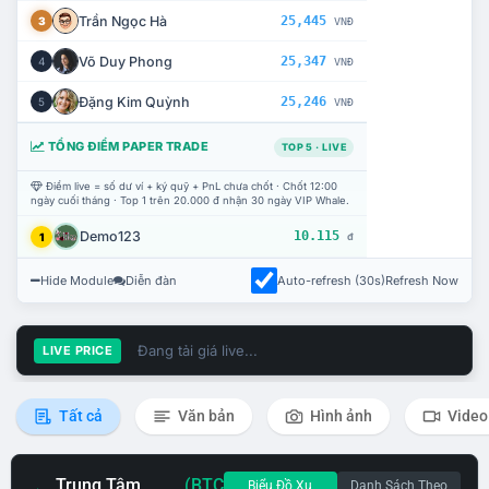
Trần Ngọc Hà
25,445
3
VNĐ
Võ Duy Phong
25,347
4
VNĐ
Đặng Kim Quỳnh
25,246
5
VNĐ
TỔNG ĐIỂM PAPER TRADE
TOP 5 · LIVE
Điểm live = số dư ví + ký quỹ + PnL chưa chốt · Chốt 12:00
ngày cuối tháng · Top 1 trên 20.000 đ nhận 30 ngày VIP Whale.
Demo123
10.115
1
đ
Hide Module
Diễn đàn
Auto-refresh (30s)
Refresh Now
Đang tải giá live...
LIVE PRICE
Tất cả
Văn bản
Hình ảnh
Video
Trung Tâm
(BTC
Biểu Đồ Xu
Danh Sách Theo