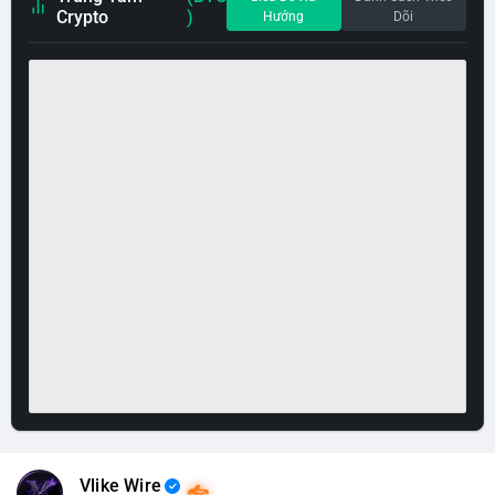
Crypto
)
Hướng
Dõi
Vlike Wire