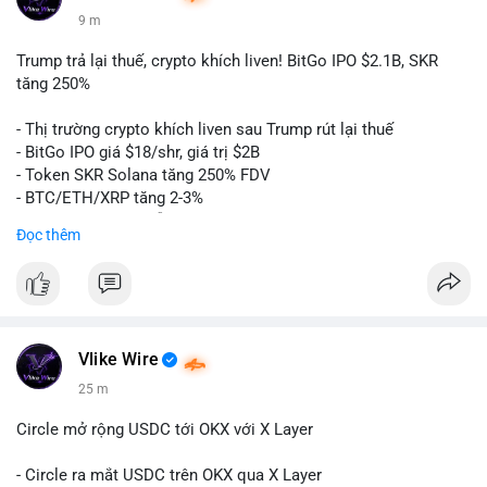
9 m
Trump trả lại thuế, crypto khích liven! BitGo IPO $2.1B, SKR
tăng 250%
- Thị trường crypto khích liven sau Trump rút lại thuế
- BitGo IPO giá $18/shr, giá trị $2B
- Token SKR Solana tăng 250% FDV
- BTC/ETH/XRP tăng 2-3%
- SKY/SAND/C+C dẫn đầu top movers
Đọc thêm
- US Senates chuẩn bị hành động Clarity Act
- HK phát hành giấy phép stablecoin
- Nga công nhận crypto là tài sản
- Saga EVM bị hack $7M
- Steak ’n Shake trả lương BTC
Vlike Wire
$btc
#btc
$eth
#eth
$sol
#sol
$xrp
#xrp
$sky
#sky
$sand
25 m
#sand
$skr
#skr
Circle mở rộng USDC tới OKX với X Layer
#vlikevn
#titanbot
- Circle ra mắt USDC trên OKX qua X Layer