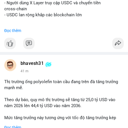
📰 Nguồn: Decrypt
- Người dùng X Layer truy cập USDC và chuyển tiền
cross‑chain
- USDC lan rộng khắp các blockchain lớn
#binancesquare
#cryptonews
#usdc
#okx
#xlayer
Đọc thêm
$usdc
#vlikevn
#titanbot
📰 Nguồn: Cointelegraph
bhavesh31
41 m
Thị trường ống polyolefin toàn cầu đang trên đà tăng trưởng
mạnh mẽ.
Theo dự báo, quy mô thị trường sẽ tăng từ 25,0 tỷ USD vào
năm 2026 lên 44,4 tỷ USD vào năm 2036.
Mức tăng trưởng này tương ứng với tốc độ tăng trưởng kép
hàng năm (CAGR) đạt 5,9% trong giai đoạn dự báo.
Đọc thêm