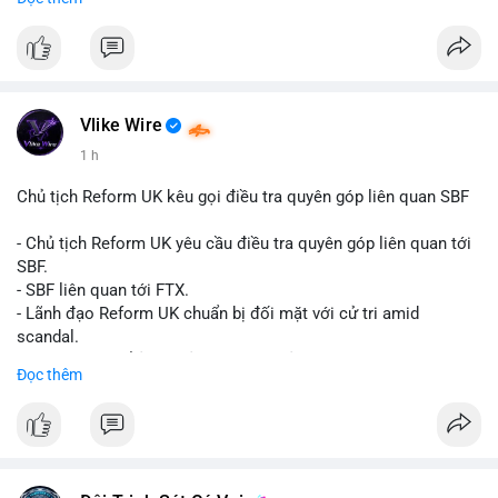
Đây là tín hiệu tích cực cho các nhà sản xuất, nhà phân phối và
nhà đầu tư trong ngành vật liệu xây dựng và hạ tầng.
Bạn đánh giá thế nào về tiềm năng của dòng sản phẩm ống
nhựa polyolefin trong tương lai?
Vlike Wire
1 h
Chủ tịch Reform UK kêu gọi điều tra quyên góp liên quan SBF
- Chủ tịch Reform UK yêu cầu điều tra quyên góp liên quan tới
SBF.
- SBF liên quan tới FTX.
- Lãnh đạo Reform UK chuẩn bị đối mặt với cử tri amid
scandal.
- Sự kiện có thể ảnh hưởng đến hình ảnh SBF và FTX.
Đọc thêm
- Không có thông tin tác động thị trường ngay lập tức.
#binancesquare
#cryptonews
#sbf
#ftx
#reformuk
$btc $eth