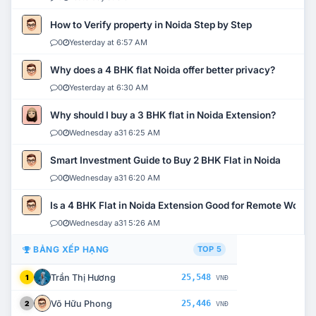
How to Verify property in Noida Step by Step
0
Yesterday at 6:57 AM
Why does a 4 BHK flat Noida offer better privacy?
0
Yesterday at 6:30 AM
Why should I buy a 3 BHK flat in Noida Extension?
0
Wednesday a31 6:25 AM
Smart Investment Guide to Buy 2 BHK Flat in Noida
0
Wednesday a31 6:20 AM
Is a 4 BHK Flat in Noida Extension Good for Remote Work?
0
Wednesday a31 5:26 AM
BẢNG XẾP HẠNG
TOP 5
Trần Thị Hương
25,548
1
VNĐ
Võ Hữu Phong
25,446
2
VNĐ