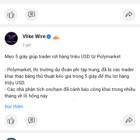
Vlike Wire
2 giờ
Mẹo 5 giây giúp trader rút hàng triệu USD từ Polymarket
- Polymarket, thị trường dự đoán phi tập trung, đã bị các trader
khai thác bằng thủ thuật kéo giá trong 5 giây để thu lợi hàng
triệu USD.
- Các nhà phân tích onchain đã cảnh báo công khai trong nhiều
tháng về lỗ hổng này.
- Để khắc phục, Polymarket chuyển sang sử dụng giá trung
Đọc thêm
bình theo thời gian (time-weighted prices), khiến việc đẩy giá
nhân tạo trở nên quá tốn kém.
- Động thái này nhằm bảo vệ tính toàn vẹn của thị trường và
ngăn chặn các hành vi thao túng.