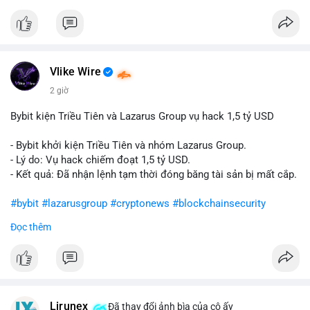
Vlike Wire
2 giờ
Bybit kiện Triều Tiên và Lazarus Group vụ hack 1,5 tỷ USD
- Bybit khởi kiện Triều Tiên và nhóm Lazarus Group.
- Lý do: Vụ hack chiếm đoạt 1,5 tỷ USD.
- Kết quả: Đã nhận lệnh tạm thời đóng băng tài sản bị mất cắp.
#bybit
#lazarusgroup
#cryptonews
#blockchainsecurity
Đọc thêm
$btc $eth
#vlikevn
#titanbot
📰 Nguồn: CoinDesk
Lirunex
Đã thay đổi ảnh bìa của cô ấy