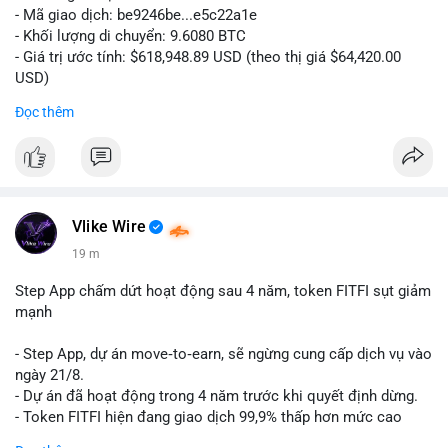
- Mã giao dịch: be9246be...e5c22a1e
- Khối lượng di chuyển: 9.6080 BTC
- Giá trị ước tính: $618,948.89 USD (theo thị giá $64,420.00
USD)
- Thời gian: 14:19:34 2026-08-06 UTC
Đọc thêm
Nhận định phân tích hành vi của Cá voi dựa trên giao dịch này:
Khối lượng 9.608 BTC, tương đương gần 619 nghìn USD, chưa
quá lớn để gây áp lực bán trực tiếp lên sàn giao dịch. Tuy
nhiên, việc di chuyển một lượng BTC tập trung trong thời điểm
biến động có thể là bước khởi đầu cho chiến dịch gom hàng
Vlike Wire
hoặc tái phân bổ danh mục. Nếu giao dịch được xác nhận
19 m
chuyển vào ví lạnh, khả năng cao cá voi đang tích lũy dài hạn,
giảm nguồn cung lưu thông. Ngược lại, nếu dòng tiền đổ về ví
Step App chấm dứt hoạt động sau 4 năm, token FITFI sụt giảm
sàn nóng, thị trường có thể đối mặt với áp lực chốt lời ngắn
mạnh
hạn.
- Step App, dự án move‑to‑earn, sẽ ngừng cung cấp dịch vụ vào
Lời khuyên cho nhà đầu tư nhỏ lẻ: Theo dõi xác nhận của giao
ngày 21/8.
dịch này. Nếu BTC tiếp tục bị rút khỏi sàn với tần suất tăng, đó
- Dự án đã hoạt động trong 4 năm trước khi quyết định dừng.
là tín hiệu tích cực cho xu hướng tăng giá. Hạn chế hành động
- Token FITFI hiện đang giao dịch 99,9% thấp hơn mức cao
theo cảm xúc, ưu tiên quản trị rủi ro với khối lượng vị thế nhỏ.
nhất từng đạt được.