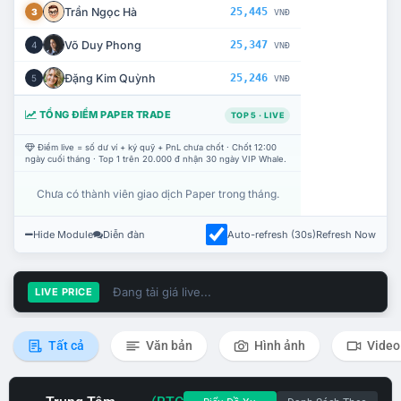
Trần Ngọc Hà
25,445
3
VNĐ
Võ Duy Phong
25,347
4
VNĐ
Đặng Kim Quỳnh
25,246
5
VNĐ
TỔNG ĐIỂM PAPER TRADE
TOP 5 · LIVE
Điểm live = số dư ví + ký quỹ + PnL chưa chốt · Chốt 12:00
ngày cuối tháng · Top 1 trên 20.000 đ nhận 30 ngày VIP Whale.
Chưa có thành viên giao dịch Paper trong tháng.
Hide Module
Diễn đàn
Auto-refresh (30s)
Refresh Now
Đang tải giá live...
LIVE PRICE
Tất cả
Văn bản
Hình ảnh
Video