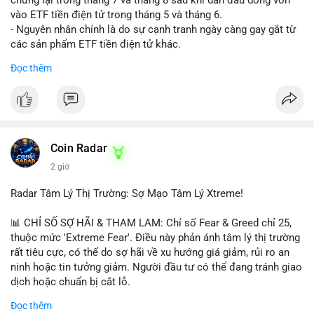
vào ETF tiền điện tử trong tháng 5 và tháng 6.
- Nguyên nhân chính là do sự cạnh tranh ngày càng gay gắt từ
các sản phẩm ETF tiền điện tử khác.
- Điều này cho thấy sự quan tâm của nhà đầu tư đối với
Đọc thêm
Hyperliquid có thể đã giảm bớt, ảnh hưởng đến dòng vốn và
thanh khoản của đồng tiền này.
- Nhà đầu tư cần theo dõi sát sao diễn biến thị trường và các
yếu tố cạnh tranh để đưa ra quyết định đầu tư hợp lý.
#binancesquare
#cryptonews
#hyperliquid
#etf
#jpmorgan
Coin Radar
2 giờ
$hype
Radar Tâm Lý Thị Trường: Sợ Mạo Tâm Lý Xtreme!
#vlikevn
#titanbot
📊 CHỈ SỐ SỢ HÃI & THAM LAM: Chỉ số Fear & Greed chỉ 25,
📰 Nguồn: CoinDesk
thuộc mức 'Extreme Fear'. Điều này phản ánh tâm lý thị trường
rất tiêu cực, có thể do sợ hãi về xu hướng giá giảm, rủi ro an
ninh hoặc tin tưởng giảm. Người đầu tư có thể đang tránh giao
dịch hoặc chuẩn bị cắt lỗ.
Đọc thêm
📈 XU HƯỚNG TÌM KIẾM & THẢO LUẬN: Coin trending trên