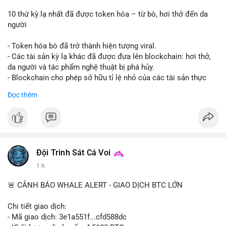
10 thứ kỳ lạ nhất đã được token hóa – từ bò, hơi thở đến da
người
- Token hóa bò đã trở thành hiện tượng viral.
- Các tài sản kỳ lạ khác đã được đưa lên blockchain: hơi thở,
da người và tác phẩm nghệ thuật bị phá hủy.
- Blockchain cho phép sở hữu tỉ lệ nhỏ của các tài sản thực
vật, mở ra thị trường mới.
Đọc thêm
- Câu hỏi về pháp lý, đạo đức và bảo mật đang được đặt ra.
- Nhiều nền tảng NFT đang thử nghiệm token hóa các tài sản
bất thường.
#binancesquare
#cryptonews
#tokenization
#web3
#nft
Đội Trinh Sát Cá Voi
$btc $eth
1 h
#vlikevn
#titanbot
🚨 CẢNH BÁO WHALE ALERT - GIAO DỊCH BTC LỚN
📰 Nguồn: Cointelegraph
Chi tiết giao dịch:
- Mã giao dịch: 3e1a551f...cfd588dc