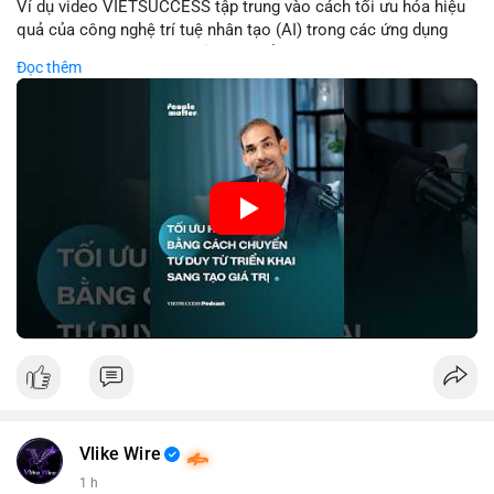
Ví dụ video VIETSUCCESS tập trung vào cách tối ưu hóa hiệu
quả của công nghệ trí tuệ nhân tạo (AI) trong các ứng dụng
chuyên nghiệp. AI được sử dụng để phân tích dữ liệu lớn, dự
Đọc thêm
đoán xu hướng thị trường, và tự động hóa quy trình trong lĩnh
vực tài chính và crypto. Bài đăng nhấn mạnh vai trò của AI
trong việc giảm thiểu sai lầm, tăng tốc độ xử lý, và hỗ trợ quyết
định dựa trên dữ liệu. Điều này đặc biệt quan trọng trong thời
kỳ phát triển nhanh chóng của ngành crypto, nơi tính chính xác
và tốc độ là yếu tố quyết định.
🎥 Xem video trực tiếp tại:
Nguồn: VIETSUCCESS
Vlike Wire
1 h