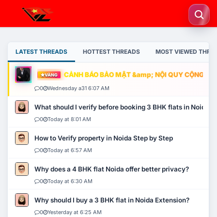
LATEST THREADS
HOTTEST THREADS
MOST VIEWED THRE
CẢNH BÁO BẢO MẬT &amp; NỘI QUY CỘNG ĐỒNG
VÀNG
0
Wednesday a31 6:07 AM
What should I verify before booking 3 BHK flats in Noida?
0
Today at 8:01 AM
How to Verify property in Noida Step by Step
0
Today at 6:57 AM
Why does a 4 BHK flat Noida offer better privacy?
0
Today at 6:30 AM
Why should I buy a 3 BHK flat in Noida Extension?
0
Yesterday at 6:25 AM