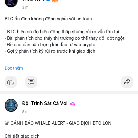
3 m
BTC ổn định không đồng nghĩa với an toàn
- BTC hiện có độ biến động thấp nhưng rủi ro vẫn tồn tại
- Bài phân tích cho thấy thị trường có thể thay đổi đột ngột
- Đề cao cần cẩn trọng khi đầu tư vào crypto
- Gợi ý phân tích kỹ rủi ro trước khi giao dịch
#binancesquare
#cryptonews
#btc
#marketanalysis
Đọc thêm
$btc
#vlikevn
#titanbot
📰 Nguồn: CoinDesk
Đội Trinh Sát Cá Voi
8 m
🚨 CẢNH BÁO WHALE ALERT - GIAO DỊCH BTC LỚN
Chi tiết giao dịch: