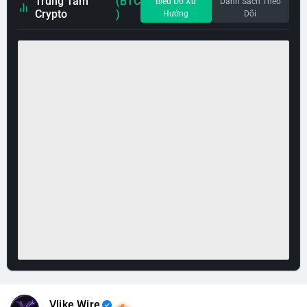
Trung Tâm
(BTC
Biểu Đồ Xu
Danh Sách Theo
Crypto
)
Hướng
Dõi
Vlike Wire