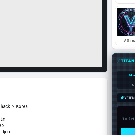
V Str
⚡ TITA
BTC
----
--%
SYSTEM:
ừ hack N Korea
sản
Trợ lý A
ép
o dịch