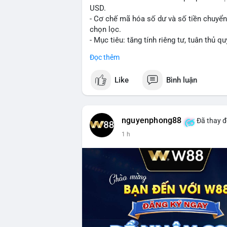
USD.
- Cơ chế mã hóa số dư và số tiền chuyển, 
chọn lọc.
- Mục tiêu: tăng tính riêng tư, tuân thủ qu
- Đề xuất đang được xem xét bởi cộng đồ
Đọc thêm
#binancesquare
#cryptonews
#xrp
Like
Bình luận
$xrp
#vlikevn
#titanbot
nguyenphong88
Đã thay đ
1 h
📰 Nguồn: CoinDesk