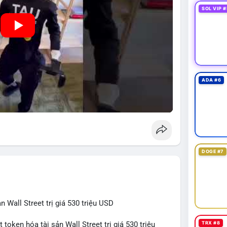
SOL VIP #
ADA #6
DOGE #7
 Wall Street trị giá 530 triệu USD
TRX #8
token hóa tài sản Wall Street trị giá 530 triệu