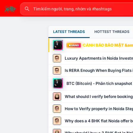
LATEST THREADS
HOTTEST THREADS
CẢNH BÁO BẢO MẬT &amp
VÀNG
Luxury Apartments in Noida Invest
Is RERA Enough When Buying Flats 
BTC (Bitcoin) - Phân tích snapsho
What should I verify before booking
How to Verify property in Noida Ste
Why does a 4 BHK flat Noida offer b