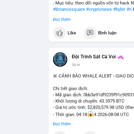
- Mục tiêu: theo dõi nguồn vốn từ hack 
#binancesquare
#cryptonews
#bybit
#n
Đọc thêm
$btc $eth
Like
Bình luận
#vlikevn
#titanbot
📰 Nguồn: Cointelegraph
Đội Trinh Sát Cá Voi
34 m
🚨 CẢNH BÁO WHALE ALERT - GIAO DỊ
Chi tiết giao dịch:
- Mã giao dịch: 0bb3a91df9239f91c909
- Khối lượng di chuyển: 43.3979 BTC
- Giá trị ước tính: $2,820,579.98 USD (th
- Thời gian: 04:18
4 2026-08-08 UTC
Đọc thêm
Nhận định phân tích hành vi của Cá voi 
tương đương 2.82 triệu USD, một con số 