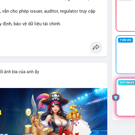
vẫn cho phép issuer, auditor, regulator truy cập
y định, bảo vệ dữ liệu tài chính.
ng XRPL và các tổ chức tài chính.
TON #9
ổi ảnh bìa của anh ấy
OPTIMUS 