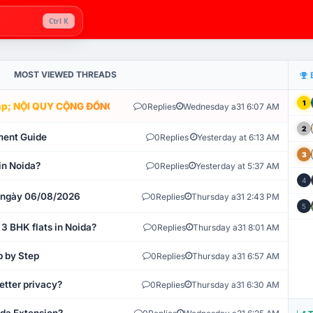
Ctrl K
MOST VIEWED THREADS
1
; NỘI QUY CỘNG ĐỒNG VLIKE.VN: HỆ THỐNG GIÁM SÁT TỰ ĐỘNG V
0
Replies
Wednesday a31 6:07 AM
2
ment Guide
0
Replies
Yesterday at 6:13 AM
3
in Noida?
0
Replies
Yesterday at 5:37 AM
4
t ngày 06/08/2026
0
Replies
Thursday a31 2:43 PM
5
 3 BHK flats in Noida?
0
Replies
Thursday a31 8:01 AM
p by Step
0
Replies
Thursday a31 6:57 AM
etter privacy?
0
Replies
Thursday a31 6:30 AM