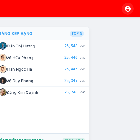
BẢNG XẾP HẠNG
TOP 5
Trần Thị Hương
25,548
VNĐ
À CHẾ TÀI XỬ LÝ VI PHẠM
Võ Hữu Phong
25,446
VNĐ
Trần Ngọc Hà
25,445
VNĐ
Võ Duy Phong
25,347
VNĐ
Đặng Kim Quỳnh
25,246
VNĐ