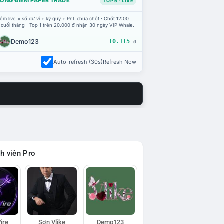
ỔNG ĐIỂM PAPER TRADE
TOP 5 · LIVE
ểm live = số dư ví + ký quỹ + PnL chưa chốt · Chốt 12:00
 cuối tháng · Top 1 trên 20.000 đ nhận 30 ngày VIP Whale.
Demo123
10.115
đ
Auto-refresh (30s)
Refresh Now
h viên Pro
ire
Sơn Vlike
Demo123