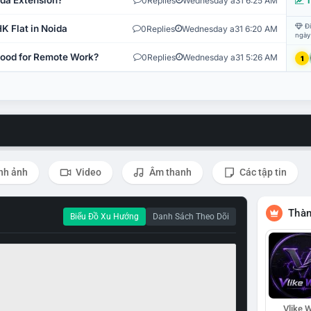
ida Extension?
0
Replies
Wednesday a31 6:25 AM
T
Đi
K Flat in Noida
0
Replies
Wednesday a31 6:20 AM
ngày
 Good for Remote Work?
0
Replies
Wednesday a31 5:26 AM
1
nh ảnh
Video
Âm thanh
Các tập tin
Thàn
Biểu Đồ Xu Hướng
Danh Sách Theo Dõi
Vlike W