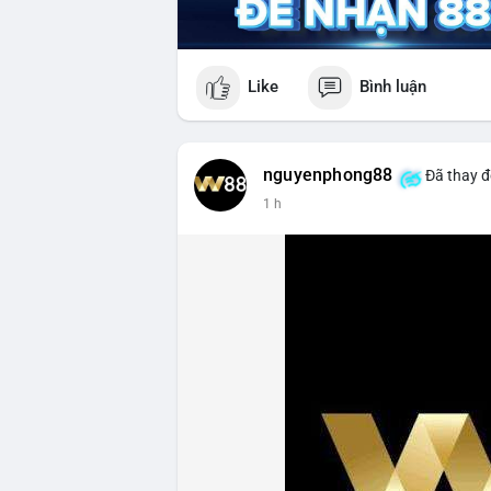
Like
Bình luận
nguyenphong88
Đã thay đ
1 h