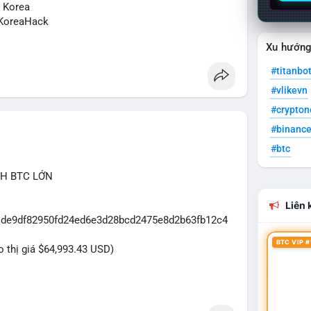
N Korea
KoreaHack
Xu hướn
#titanbo
#vlikevn
#crypto
#binanc
#btc
CH BTC LỚN
Liên k
31de9df82950fd24ed6e3d28bcd2475e8d2b63fb12c4
BTC VIP #
eo thị giá $64,993.43 USD)
dựa trên giao dịch này: Khối lượng 43.3979 BTC
đủ lớn để tạo áp lực thanh khoản tức thời. Hành vi