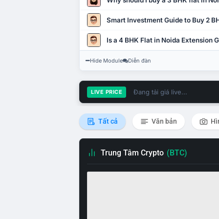
Why should I buy a 3 BHK flat in No
Smart Investment Guide to Buy 2 BH
Is a 4 BHK Flat in Noida Extension
Hide Module
Diễn đàn
Đang tải giá live...
LIVE PRICE
Tất cả
Văn bản
Hì
Trung Tâm Crypto
(BTC)