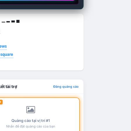
g ▁ ▂ ▃ ▄
t
news
esquare
ết tài trợ
Đăng quảng cáo
1
Quảng cáo tại vị trí #1
Nhấn để đặt quảng cáo của bạn