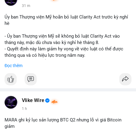
31 m
Ủy ban Thượng viện Mỹ hoãn bỏ luật Clarity Act trước kỳ nghỉ
hè
- Ủy ban Thượng viện Mỹ sẽ không bỏ luật Clarity Act vào
tháng này, mặc dù chưa vào kỳ nghỉ hè tháng 8.
- Quyết định này làm giảm hy vọng về việc luật có thể được
thông qua và có hiệu lực trong năm nay.
- Luật Clarity Act nhằm cung cấp quy định rõ ràng hơn về danh
Đọc thêm
mục chứng chỉ cho tài sản số tại Mỹ.
- Sự trì hoãn có thể ảnh hưởng đến sự tin tưởng của nhà đầu tư
và phát triển thị trường crypto tại Mỹ.
$btc $eth
Vlike Wire
#vlikevn
#titanbot
1 h
📰 Nguồn: CoinDesk
MARA ghi kỷ lục sản lượng BTC Q2 nhưng lỗ vì giá Bitcoin
giảm