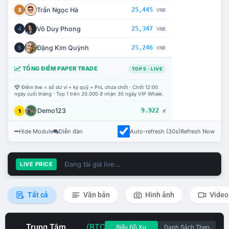
Trần Ngọc Hà
25,445
3
VNĐ
Võ Duy Phong
25,347
4
VNĐ
Đặng Kim Quỳnh
25,246
5
VNĐ
TỔNG ĐIỂM PAPER TRADE
TOP 5 · LIVE
Điểm live = số dư ví + ký quỹ + PnL chưa chốt · Chốt 12:00
ngày cuối tháng · Top 1 trên 20.000 đ nhận 30 ngày VIP Whale.
Demo123
9.922
1
đ
Hide Module
Diễn đàn
Auto-refresh (30s)
Refresh Now
Đang tải giá live...
LIVE PRICE
Tất cả
Văn bản
Hình ảnh
Video
Trung Tâm
(BTC
Biểu Đồ Xu
Danh Sách Theo