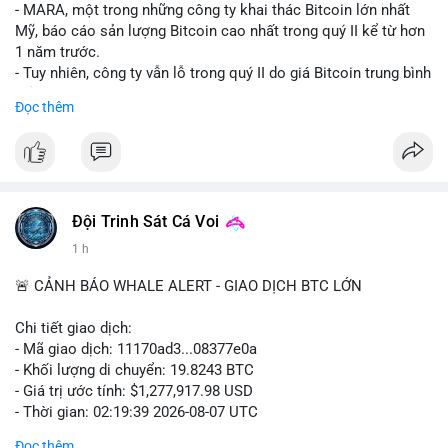
- MARA, một trong những công ty khai thác Bitcoin lớn nhất
Mỹ, báo cáo sản lượng Bitcoin cao nhất trong quý II kể từ hơn
1 năm trước.
- Tuy nhiên, công ty vẫn lỗ trong quý II do giá Bitcoin trung bình
giảm 28% so với cùng kỳ năm trước.
Đọc thêm
- Sự tăng sản lượng không đủ bù đắp cho sự suy giảm giá trị
của Bitcoin, ảnh hưởng trực tiếp đến doanh thu và lợi nhuận.
$btc
#btc
#vlikevn
#titanbot
Đội Trinh Sát Cá Voi
1 h
📰 Nguồn: Cointelegraph
🚨 CẢNH BÁO WHALE ALERT - GIAO DỊCH BTC LỚN
Chi tiết giao dịch:
- Mã giao dịch: 11170ad3...08377e0a
- Khối lượng di chuyển: 19.8243 BTC
- Giá trị ước tính: $1,277,917.98 USD
- Thời gian: 02:19:39 2026-08-07 UTC
Đọc thêm