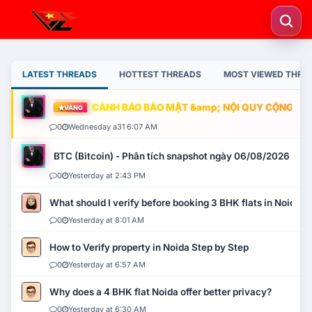
LATEST THREADS
HOTTEST THREADS
MOST VIEWED THRE
CẢNH BÁO BẢO MẬT &amp; NỘI QUY CỘNG ĐỒNG
VÀNG
0
Wednesday a31 6:07 AM
BTC (Bitcoin) - Phân tích snapshot ngày 06/08/2026
0
Yesterday at 2:43 PM
What should I verify before booking 3 BHK flats in Noida?
0
Yesterday at 8:01 AM
How to Verify property in Noida Step by Step
0
Yesterday at 6:57 AM
Why does a 4 BHK flat Noida offer better privacy?
0
Yesterday at 6:30 AM