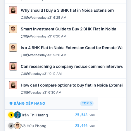
Why should I buy a 3 BHK flat in Noida Extension?
0
Wednesday a31 6:25 AM
Smart Investment Guide to Buy 2 BHK Flat in Noida
0
Wednesday a31 6:20 AM
Is a 4 BHK Flat in Noida Extension Good for Remote Work?
0
Wednesday a31 5:26 AM
Can researching a company reduce common interview mi
0
Tuesday a31 10:12 AM
How can I compare options to buy flat in Noida Extension?
0
Tuesday a31 6:30 AM
BẢNG XẾP HẠNG
TOP 5
Trần Thị Hương
25,548
1
VNĐ
Võ Hữu Phong
25,446
2
VNĐ