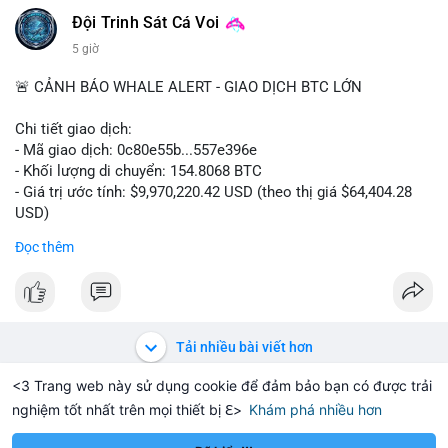
Đội Trinh Sát Cá Voi
5 giờ
🚨 CẢNH BÁO WHALE ALERT - GIAO DỊCH BTC LỚN
Chi tiết giao dịch:
- Mã giao dịch: 0c80e55b...557e396e
- Khối lượng di chuyển: 154.8068 BTC
- Giá trị ước tính: $9,970,220.42 USD (theo thị giá $64,404.28
USD)
- Thời gian: 22:19:54 2026-08-06 UTC
Đọc thêm
Một khối lượng 154.8 BTC trị giá gần 10 triệu USD vừa được
xác nhận di chuyển trong mempool. Với quy mô này, khả năng
cao đây là hành vi chuyển nội bộ giữa các ví do cá nhân hoặc
tổ chức kiểm soát, không phải lệnh bán khống trên sàn. Động
Tải nhiều bài viết hơn
thái thường thấy ở nhóm cá voi tích lũy: gom coin từ nhiều ví
nhỏ lẻ về một ví lạnh tập trung, hoặc tách nhỏ tài sản để phân
<3 Trang web này sử dụng cookie để đảm bảo bạn có được trải
tán rủi ro. Nếu dòng tiền hướng lên sàn giao dịch, áp lực bán
nghiệm tốt nhất trên mọi thiết bị ℇ>
Khám phá nhiều hơn
Solana
BNB
1,903.01
$72.72
$
+0.33%
SOL
-1.05%
BNB
ngắn hạn sẽ gia tăng; ngược lại, nếu chảy về ví lạnh, tín hiệu
nắm giữ dài hạn chiếm ưu thế. Tâm lý thị trường hiện khá nhạy