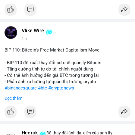
$ada $dot $hbar
#vlikevn
#titanbot
📰 Nguồn: CoinDesk
Vlike Wire
1 h
BIP-110: Bitcoin's Free-Market Capitalism Move
- BIP-110 đề xuất thay đổi cơ chế quản lý Bitcoin
- Tăng cường tính tự do tài chính người dùng
- Có thể ảnh hưởng đến giá BTC trong tương lai
- Phản ánh xu hướng tự quản thị trường crypto
#binancesquare
#btc
#cryptonews
Đọc thêm
$btc
#vlikevn
#titanbot
📰 Nguồn: CoinDesk
Heerok
Đã thay đổi ảnh đại diện của anh ấy