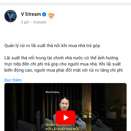
V Stream
2 giờ
·
Youtube
Quản lý rủi ro lãi suất thả nổi khi mua nhà trả góp
Lãi suất thả nổi trong tài chính nhà nước có thể ảnh hưởng
trực tiếp đến chi phí trả góp cho người mua nhà. Khi lãi suất
biến động cao, người mua phải đối mặt với rủi ro tăng chi phí
trả nợ không ngờ. Quản lý rủi ro cần bao gồm phân tích xu
Đọc thêm
hướng lãi suất, lựa chọn sản phẩm trả góp có tính bảo hiểm,
hoặc sử dụng tài chính cá nhân để ổn định chi phí. Các nhà
đầu tư cần theo dõi chính sách tiền tệ để đưa ra quyết định
mua nhà phù hợp.
🎥 Xem video trực tiếp tại:
Nguồn: VIETSUCCESS