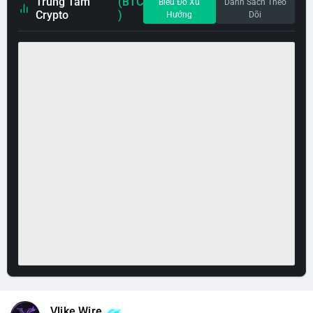
Trung Tâm
(BTC
Biểu Đồ Xu
Danh Sách Theo
Crypto
)
Hướng
Dõi
Vlike Wire