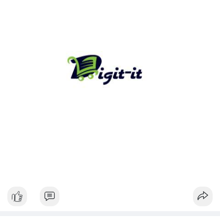
tâm lý thị trường.
Lời khuyên:
Nhà đầu tư nhỏ lẻ nên theo dõi xác nhận và điểm đến của giao
dịch này. Nếu dòng tiền đổ vào ví lạnh, đây là tín hiệu tích cực
cho xu hướng dài hạn. Ngược lại, nếu tiền chuyển lên sàn, hãy
thận trọng với khả năng điều chỉnh giá ngắn hạn.
#13dot1743btc
#vilanh
#chuyennoibo
#mempoolbtc
#dongtienlon