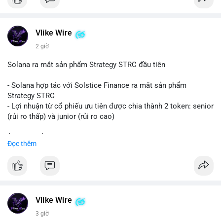
#binancesquare
#cryptonews
#eth
$eth
Vlike Wire
#vlikevn
#titanbot
2 giờ
📰 Nguồn: CoinDesk
Solana ra mắt sản phẩm Strategy STRC đầu tiên
- Solana hợp tác với Solstice Finance ra mắt sản phẩm
Strategy STRC
- Lợi nhuận từ cổ phiếu ưu tiên được chia thành 2 token: senior
(rủi ro thấp) và junior (rủi ro cao)
$sol
#sol
$strc
#strc
Đọc thêm
#vlikevn
#titanbot
📰 Nguồn: CoinDesk
Vlike Wire
3 giờ