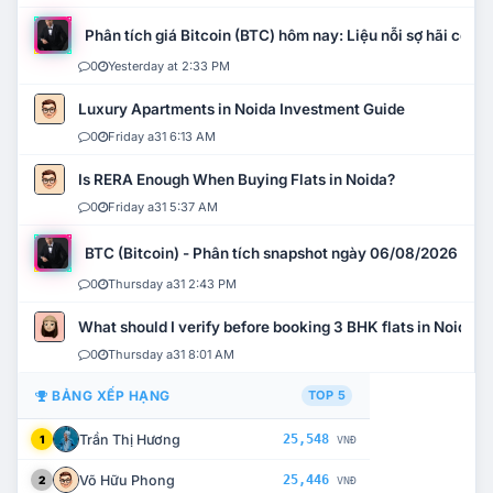
Phân tích giá Bitcoin (BTC) hôm nay: Liệu nỗi sợ hãi có mở 
0
Yesterday at 2:33 PM
Luxury Apartments in Noida Investment Guide
0
Friday a31 6:13 AM
Is RERA Enough When Buying Flats in Noida?
0
Friday a31 5:37 AM
BTC (Bitcoin) - Phân tích snapshot ngày 06/08/2026
0
Thursday a31 2:43 PM
What should I verify before booking 3 BHK flats in Noida?
0
Thursday a31 8:01 AM
BẢNG XẾP HẠNG
TOP 5
Trần Thị Hương
25,548
1
VNĐ
Võ Hữu Phong
25,446
2
VNĐ