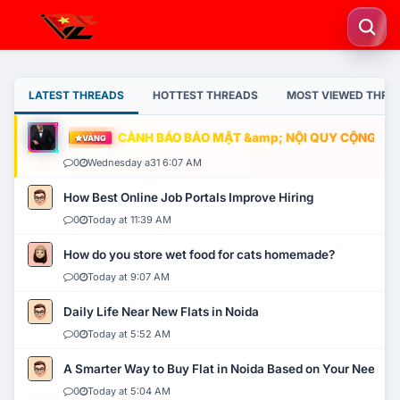
LATEST THREADS
HOTTEST THREADS
MOST VIEWED THRE
CẢNH BÁO BẢO MẬT &amp; NỘI QUY CỘNG ĐỒNG
VÀNG
0
Wednesday a31 6:07 AM
How Best Online Job Portals Improve Hiring
0
Today at 11:39 AM
How do you store wet food for cats homemade?
0
Today at 9:07 AM
Daily Life Near New Flats in Noida
0
Today at 5:52 AM
A Smarter Way to Buy Flat in Noida Based on Your Needs
0
Today at 5:04 AM