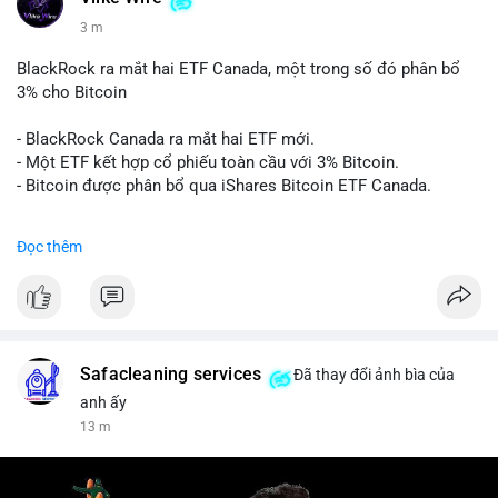
3 m
BlackRock ra mắt hai ETF Canada, một trong số đó phân bổ
3% cho Bitcoin
- BlackRock Canada ra mắt hai ETF mới.
- Một ETF kết hợp cổ phiếu toàn cầu với 3% Bitcoin.
- Bitcoin được phân bổ qua iShares Bitcoin ETF Canada.
#binancesquare
#cryptonews
#btc
Đọc thêm
$btc
#vlikevn
#titanbot
📰 Nguồn: Cointelegraph
Safacleaning services
Đã thay đổi ảnh bìa của
anh ấy
13 m