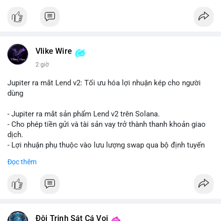
Vlike Wire
2 giờ
Jupiter ra mắt Lend v2: Tối ưu hóa lợi nhuận kép cho người
dùng
- Jupiter ra mắt sản phẩm Lend v2 trên Solana.
- Cho phép tiền gửi và tài sản vay trở thành thanh khoản giao
dịch.
- Lợi nhuận phụ thuộc vào lưu lượng swap qua bộ định tuyến
(router) của Jupiter.
Đọc thêm
- Tăng hiệu quả sử dụng vốn cho người dùng.
#solana
#jupiter
#sol
#defi
#binancesquare
$sol
Đội Trinh Sát Cá Voi