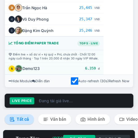
Trần Ngọc Hà
25,445
3
VNĐ
Võ Duy Phong
25,347
4
VNĐ
Đặng Kim Quỳnh
25,246
5
VNĐ
TỔNG ĐIỂM PAPER TRADE
TOP 5 · LIVE
Điểm live = số dư ví + ký quỹ + PnL chưa chốt · Chốt 12:00
ngày cuối tháng · Top 1 trên 20.000 đ nhận 30 ngày VIP Whale.
Demo123
6.359
1
đ
Hide Module
Diễn đàn
Auto-refresh (30s)
Refresh Now
Đang tải giá live...
LIVE PRICE
Tất cả
Văn bản
Hình ảnh
Video