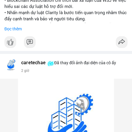
• Blockchain Association chỉ trích bài xã luận của WSJ về việc
hiểu sai các dự luật hỗ trợ đổi mới.
#vlikevn
#titanbot
• Nhấn mạnh dự luật Clarity là bước tiến quan trọng nhằm thúc
đẩy cạnh tranh và bảo vệ người tiêu dùng.
📰 Nguồn: Cointelegraph
• Phản đối các quan điểm kìm hãm sự đổi mới trong lĩnh vực
Đọc thêm
tài sản số.
#blockchain
#cryptonews
#regulation
#binancesquare
$btc $eth
caretechae
Đã thay đổi ảnh đại diện của cô ấy
#vlikevn
#titanbot
2 giờ
📰 Nguồn: CoinDesk