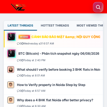
LATEST THREADS
HOTTEST THREADS
MOST VIEWED THRE
CẢNH BÁO BẢO MẬT &amp; NỘI QUY CỘNG ĐỒNG
VÀNG
0
Wednesday a31 6:07 AM
BTC (Bitcoin) - Phân tích snapshot ngày 06/08/2026
0
Today at 2:43 PM
What should I verify before booking 3 BHK flats in Noida?
0
Today at 8:01 AM
How to Verify property in Noida Step by Step
0
Today at 6:57 AM
Why does a 4 BHK flat Noida offer better privacy?
0
Today at 6:30 AM