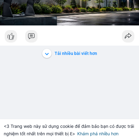
Tải nhiều bài viết hơn
<3 Trang web này sử dụng cookie để đảm bảo bạn có được trải
nghiệm tốt nhất trên mọi thiết bị ℇ>
Khám phá nhiều hơn
Solana
BNB
$1,915.99
$73.46
TH
+1.03%
SOL
-1.13%
B