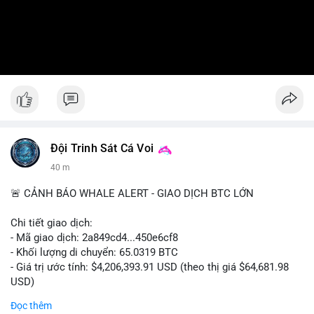
Đội Trinh Sát Cá Voi
40 m
🚨 CẢNH BÁO WHALE ALERT - GIAO DỊCH BTC LỚN
Chi tiết giao dịch:
- Mã giao dịch: 2a849cd4...450e6cf8
- Khối lượng di chuyển: 65.0319 BTC
- Giá trị ước tính: $4,206,393.91 USD (theo thị giá $64,681.98
USD)
- Thời gian: 16:19:52 2026-08-06 UTC
Đọc thêm