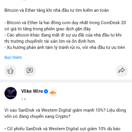
#vlikevn
#titanbot
Bitcoin và Ether tăng khi nhà đầu tư tìm kiếm an toàn
📰 Nguồn: CoinDesk
- Bitcoin và Ether là hai đồng coin duy nhất trong CoinDesk 20
có giá trị tăng trong phiên giao dịch gần đây.
- Các altcoin khác đang mất đi sự ưu đãi của nhà đầu tư khi
thị trường chuyển向 tài sản lớn và ổn định hơn.
- Xu hướng phản ánh tâm lý tránh rủi ro, với nhà đầu tư ưu tiên
các token có vốn hóa thị trường lớn nhất.
Đọc thêm
$btc
#btc
$eth
#eth
#vlikevn
#titanbot
📰 Nguồn: CoinDesk
Vlike Wire
1 h
Vì sao SanDisk và Western Digital giảm mạnh 10%? Liệu dòng
vốn có đang chuyển sang Crypto?
• Cổ phiếu SanDisk và Western Digital sụt giảm 10% dù báo