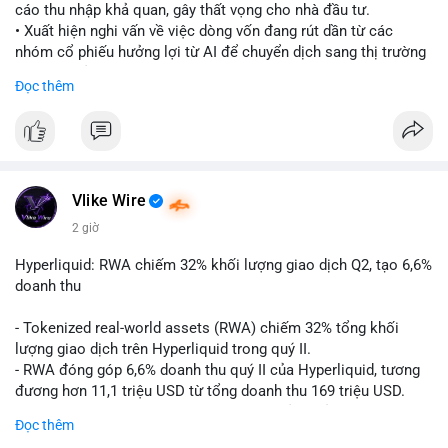
cáo thu nhập khả quan, gây thất vọng cho nhà đầu tư.
• Xuất hiện nghi vấn về việc dòng vốn đang rút dần từ các
nhóm cổ phiếu hưởng lợi từ AI để chuyển dịch sang thị trường
tiền điện tử.
Đọc thêm
• Diễn biến này có thể là tín hiệu cho thấy sự luân chuyển dòng
tiền giữa các nhóm tài sản công nghệ và crypto.
#binancesquare
#cryptonews
#marketanalysis
#ai
#investing
$btc $eth
Vlike Wire
2 giờ
#vlikevn
#titanbot
Hyperliquid: RWA chiếm 32% khối lượng giao dịch Q2, tạo 6,6%
📰 Nguồn: CoinDesk
doanh thu
- Tokenized real-world assets (RWA) chiếm 32% tổng khối
lượng giao dịch trên Hyperliquid trong quý II.
- RWA đóng góp 6,6% doanh thu quý II của Hyperliquid, tương
đương hơn 11,1 triệu USD từ tổng doanh thu 169 triệu USD.
- Đây là dấu hiệu mạnh mẽ về sự tăng trưởng của thị trường tài
Đọc thêm
sản hóa thực tế trên sàn giao dịch phi tập trung.