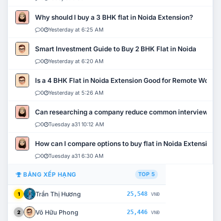
Why should I buy a 3 BHK flat in Noida Extension?
0
Yesterday at 6:25 AM
Smart Investment Guide to Buy 2 BHK Flat in Noida
0
Yesterday at 6:20 AM
Is a 4 BHK Flat in Noida Extension Good for Remote Work?
0
Yesterday at 5:26 AM
Can researching a company reduce common interview mi
0
Tuesday a31 10:12 AM
How can I compare options to buy flat in Noida Extension?
0
Tuesday a31 6:30 AM
BẢNG XẾP HẠNG
TOP 5
Trần Thị Hương
25,548
1
VNĐ
Võ Hữu Phong
25,446
2
VNĐ