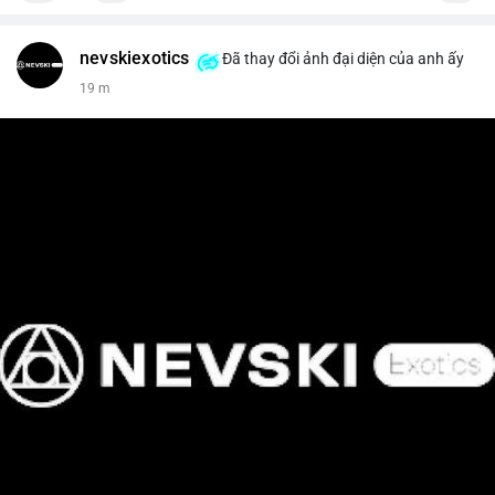
nevskiexotics
Đã thay đổi ảnh đại diện của anh ấy
19 m