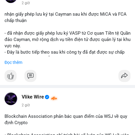
$btc $eth
2 giờ
#vlikevn
#titanbot
nhận giấy phép lưu ký tại Cayman sau khi được MiCA và FCA
chấp thuận
📰 Nguồn: CoinDesk
- đã nhận được giấy phép lưu ký VASP từ Cơ quan Tiền tệ Quần
đảo Cayman, mở rộng dịch vụ tiền điện tử được quản lý tại khu
vực này.
- Đây là bước tiếp theo sau khi công ty đã đạt được sự chấp
thuận từ MiCA (Châu Âu) và FCA (Anh), củng cố vị thế tuân thủ
Đọc thêm
quy định toàn cầu.
- Giấy phép này cho phép cung cấp dịch vụ lưu ký tài sản số
một cách hợp pháp tại Cayman, thu hút thêm khách hàng tổ
chức.
- Động thái này phản ánh xu hướng các sàn giao dịch và nền
tảng tiền điện tử tăng cường tuân thủ pháp lý để mở rộng hoạt
Vlike Wire
động.
2 giờ
#binancesquare
#cryptonews
#blockchain
#regulation
Blockchain Association phản bác quan điểm của WSJ về quy
#custody
định Crypto
$btc $eth