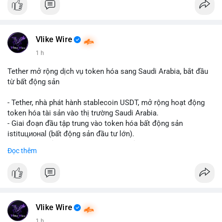
Vlike Wire
1 h
Tether mở rộng dịch vụ token hóa sang Saudi Arabia, bắt đầu
từ bất động sản
- Tether, nhà phát hành stablecoin USDT, mở rộng hoạt động
token hóa tài sản vào thị trường Saudi Arabia.
- Giai đoạn đầu tập trung vào token hóa bất động sản
istituционаl (bất động sản đầu tư lớn).
- Kế hoạch mở rộng sang các lớp tài sản khác trong tương lai.
Đọc thêm
- Bước đi này nhằm tăng khả năng truy cập và thanh khoản cho
tài sản truyền thống qua blockchain.
#binancesquare
#cryptonews
#usdt
#tether
#tokenization
#realestate
#saudiarabia
#blockchain
Vlike Wire
$usdt
1 h