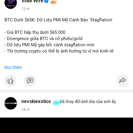
Vlike Wire
12 m
BTC Dưới $65K: Dữ Liệu PMI Mỹ Cảnh Báo 'Stagflation'
- Giá BTC hấp thụ dưới $65.000
- Divergence giữa BTC và cổ phiếu/gold
- Dữ liệu PMI Mỹ gây bối cảnh stagflation mới
- Thị trường crypto có thể bị ảnh hưởng từ vĩ mô kinh tế
$btc
#btc
Đọc thêm
#vlikevn
#titanbot
📰 Nguồn: Cointelegraph
nevskiexotics
Đã thay đổi ảnh bìa của anh ấy
19 m