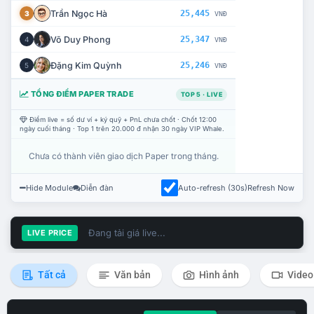
Trần Ngọc Hà
25,445
3
VNĐ
Võ Duy Phong
25,347
4
VNĐ
Đặng Kim Quỳnh
25,246
5
VNĐ
TỔNG ĐIỂM PAPER TRADE
TOP 5 · LIVE
Điểm live = số dư ví + ký quỹ + PnL chưa chốt · Chốt 12:00
ngày cuối tháng · Top 1 trên 20.000 đ nhận 30 ngày VIP Whale.
Chưa có thành viên giao dịch Paper trong tháng.
Hide Module
Diễn đàn
Auto-refresh (30s)
Refresh Now
Đang tải giá live...
LIVE PRICE
Tất cả
Văn bản
Hình ảnh
Video