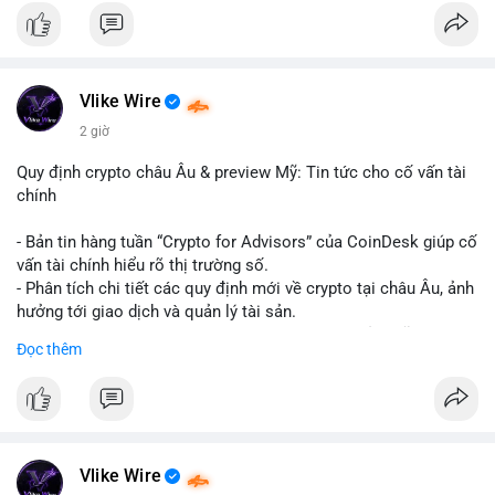
#binancesquare
#cryptonews
#hyperliquid
#rwa
#defi
$btc $eth
Vlike Wire
#vlikevn
#titanbot
2 giờ
📰 Nguồn: Cointelegraph
Quy định crypto châu Âu & preview Mỹ: Tin tức cho cố vấn tài
chính
- Bản tin hàng tuần “Crypto for Advisors” của CoinDesk giúp cố
vấn tài chính hiểu rõ thị trường số.
- Phân tích chi tiết các quy định mới về crypto tại châu Âu, ảnh
hưởng tới giao dịch và quản lý tài sản.
- Đánh giá các xu hướng và dự báo chính sách của Mỹ, giúp
Đọc thêm
nhà đầu tư chuẩn bị chiến lược.
- Cập nhật nhanh các thay đổi pháp lý, rủi ro và cơ hội đầu tư
trong lĩnh vực blockchain.
#binancesquare
#cryptonews
#regulation
#europe
#us
Vlike Wire