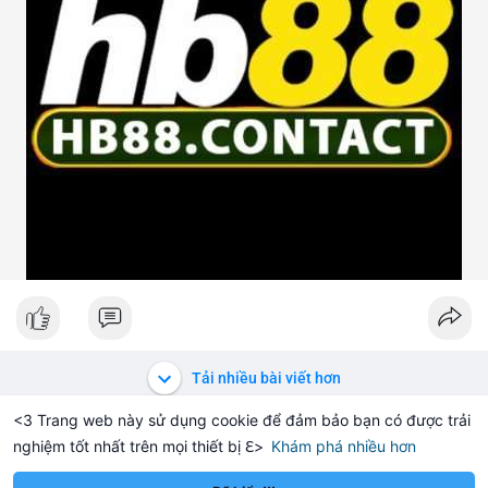
Tải nhiều bài viết hơn
<3 Trang web này sử dụng cookie để đảm bảo bạn có được trải
nghiệm tốt nhất trên mọi thiết bị ℇ>
Khám phá nhiều hơn
Solana
BNB
1,901.95
$72.67
$
+0.20%
SOL
-1.21%
BNB