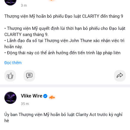
3 m
Thượng viện Mỹ hoãn bỏ phiếu Đạo luật CLARITY đến tháng 9
• Thượng viện Mỹ quyết định lùi thời hạn bỏ phiếu cho Đạo luật
CLARITY sang tháng 9.
• Lãnh đạo đa số tại Thượng viện John Thune xác nhận việc trì
hoãn này.
• Động thái này có thể ảnh hưởng đến tiến trình lập pháp liên
quan đến khung pháp lý tiền điện tử tại Mỹ.
Đọc thêm
$btc $eth
#vlikevn
#titanbot
📰 Nguồn: Cointelegraph
Vlike Wire
35 m
Ủy ban Thượng viện Mỹ hoãn bỏ luật Clarity Act trước kỳ nghỉ
hè