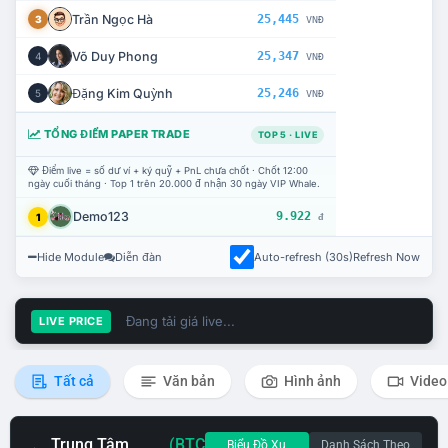
Trần Ngọc Hà
25,445
3
VNĐ
Võ Duy Phong
25,347
4
VNĐ
Đặng Kim Quỳnh
25,246
5
VNĐ
TỔNG ĐIỂM PAPER TRADE
TOP 5 · LIVE
Điểm live = số dư ví + ký quỹ + PnL chưa chốt · Chốt 12:00
ngày cuối tháng · Top 1 trên 20.000 đ nhận 30 ngày VIP Whale.
Demo123
9.922
1
đ
Hide Module
Diễn đàn
Auto-refresh (30s)
Refresh Now
Đang tải giá live...
LIVE PRICE
Tất cả
Văn bản
Hình ảnh
Video
Trung Tâm
(BTC
Biểu Đồ Xu
Danh Sách Theo