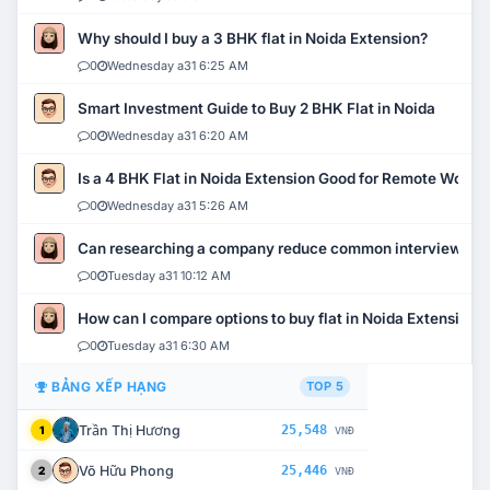
Why should I buy a 3 BHK flat in Noida Extension?
0
Wednesday a31 6:25 AM
Smart Investment Guide to Buy 2 BHK Flat in Noida
0
Wednesday a31 6:20 AM
Is a 4 BHK Flat in Noida Extension Good for Remote Work?
0
Wednesday a31 5:26 AM
Can researching a company reduce common interview mi
0
Tuesday a31 10:12 AM
How can I compare options to buy flat in Noida Extension?
0
Tuesday a31 6:30 AM
BẢNG XẾP HẠNG
TOP 5
Trần Thị Hương
25,548
1
VNĐ
Võ Hữu Phong
25,446
2
VNĐ