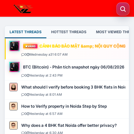
LATEST THREADS
HOTTEST THREADS
MOST VIEWED THRE
CẢNH BÁO BẢO MẬT &amp; NỘI QUY CỘNG ĐỒN
VÀNG
0
Wednesday a31 6:07 AM
BTC (Bitcoin) - Phân tích snapshot ngày 06/08/2026
0
Yesterday at 2:43 PM
What should I verify before booking 3 BHK flats in Noida?
0
Yesterday at 8:01 AM
How to Verify property in Noida Step by Step
0
Yesterday at 6:57 AM
Why does a 4 BHK flat Noida offer better privacy?
0
Yesterday at 6:30 AM