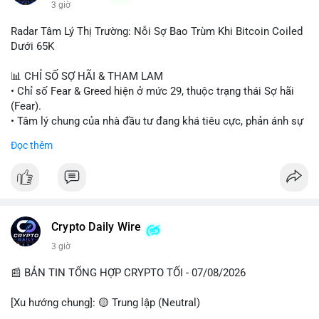
3 giờ
#binancesquare
#cryptonews
#wintermute
#brokerdealer
Radar Tâm Lý Thị Trường: Nỗi Sợ Bao Trùm Khi Bitcoin Coiled
#tokenizedsecurities
#usregulation
Dưới 65K
$btc $eth
📊 CHỈ SỐ SỢ HÃI & THAM LAM
• Chỉ số Fear & Greed hiện ở mức 29, thuộc trạng thái Sợ hãi
#vlikevn
#titanbot
(Fear).
• Tâm lý chung của nhà đầu tư đang khá tiêu cực, phản ánh sự
📰 Nguồn: Cointelegraph
thận trọng cao độ trước các biến động thị trường.
Đọc thêm
📈 XU HƯỚNG TÌM KIẾM & THẢO LUẬN
• CoinGecko Trending: Plume (PLUME), Cash Cat (CASHCAT),
Biconomy (BICO), Hashflow (HFT), Ondo (ONDO), StonkBroker
(STONKBROKER), (PUMP).
• LunarCrush Trending: Ethereum, Solana, Dogecoin, Polkadot,
Crypto Daily Wire
Chainlink.
3 giờ
• Google Trends Việt Nam: Các chủ đề về bóng đá (Man Utd,
Viettel) và các từ khóa đời sống khác đang chiếm ưu thế.
📰 BẢN TIN TỔNG HỢP CRYPTO TỐI - 07/08/2026
💬 DÒNG CHẢY TIN TỨC & TRUYỀN THÔNG
[Xu hướng chung]: 🟡 Trung lập (Neutral)
• Tin tức pháp lý: Tòa phúc thẩm Hoa Kỳ giữ nguyên bản án 25