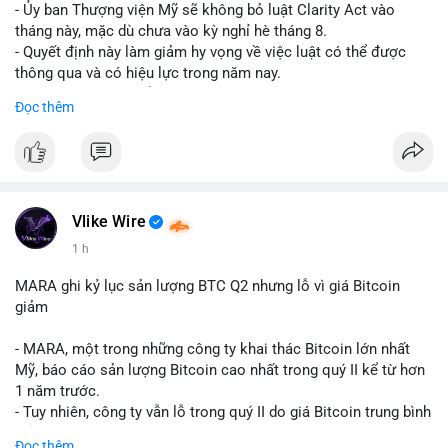
- Ủy ban Thượng viện Mỹ sẽ không bỏ luật Clarity Act vào
tháng này, mặc dù chưa vào kỳ nghỉ hè tháng 8.
- Quyết định này làm giảm hy vọng về việc luật có thể được
thông qua và có hiệu lực trong năm nay.
- Luật Clarity Act nhằm cung cấp quy định rõ ràng hơn về danh
Đọc thêm
mục chứng chỉ cho tài sản số tại Mỹ.
- Sự trì hoãn có thể ảnh hưởng đến sự tin tưởng của nhà đầu tư
và phát triển thị trường crypto tại Mỹ.
$btc $eth
Vlike Wire
#vlikevn
#titanbot
1 h
📰 Nguồn: CoinDesk
MARA ghi kỷ lục sản lượng BTC Q2 nhưng lỗ vì giá Bitcoin
giảm
- MARA, một trong những công ty khai thác Bitcoin lớn nhất
Mỹ, báo cáo sản lượng Bitcoin cao nhất trong quý II kể từ hơn
1 năm trước.
- Tuy nhiên, công ty vẫn lỗ trong quý II do giá Bitcoin trung bình
giảm 28% so với cùng kỳ năm trước.
Đọc thêm