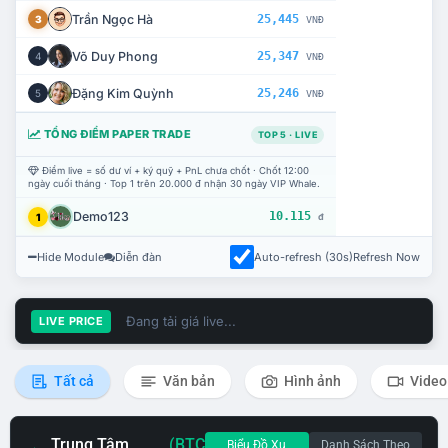
Trần Ngọc Hà
25,445
3
VNĐ
Võ Duy Phong
25,347
4
VNĐ
Đặng Kim Quỳnh
25,246
5
VNĐ
TỔNG ĐIỂM PAPER TRADE
TOP 5 · LIVE
Điểm live = số dư ví + ký quỹ + PnL chưa chốt · Chốt 12:00
ngày cuối tháng · Top 1 trên 20.000 đ nhận 30 ngày VIP Whale.
Demo123
10.115
1
đ
Hide Module
Diễn đàn
Auto-refresh (30s)
Refresh Now
Đang tải giá live...
LIVE PRICE
Tất cả
Văn bản
Hình ảnh
Video
Trung Tâm
(BTC
Biểu Đồ Xu
Danh Sách Theo