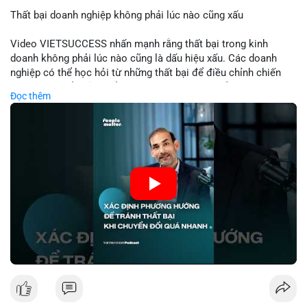
Thất bại doanh nghiệp không phải lúc nào cũng xấu
📰 Nguồn: Cointelegraph
Video VIETSUCCESS nhấn mạnh rằng thất bại trong kinh
doanh không phải lúc nào cũng là dấu hiệu xấu. Các doanh
nghiệp có thể học hỏi từ những thất bại để điều chỉnh chiến
lược, phát triển sản phẩm mới, hoặc phát hiện lỗi trong quy
Đọc thêm
trình. Trong lĩnh vực tài chính và crypto, hiểu rõ nguyên nhân
thất bại giúp quản lý rủi ro hiệu quả và tránh lặp lại sai lầm.
Điều này đặc biệt quan trọng khi áp dụng vào các mô hình kinh
doanh mới hoặc đầu tư vào dự án blockchain.
🎥 Xem video trực tiếp tại:
Nguồn: VIETSUCCESS