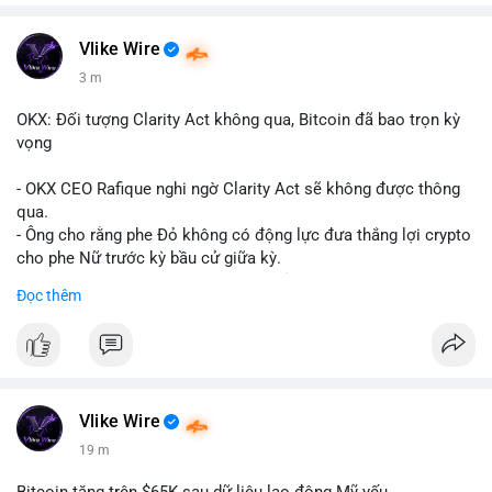
Vlike Wire
3 m
OKX: Đối tượng Clarity Act không qua, Bitcoin đã bao trọn kỳ
vọng
- OKX CEO Rafique nghi ngờ Clarity Act sẽ không được thông
qua.
- Ông cho rằng phe Đỏ không có động lực đưa thắng lợi crypto
cho phe Nữ trước kỳ bầu cử giữa kỳ.
- Sự lạc quan đã được giá Bitcoin phản ánh, không cần thêm
Đọc thêm
hỗ trợ pháp lý.
- Nếu luật không qua, Bitcoin vẫn duy trì mức giá hiện tại.
#binancesquare
#cryptonews
#btc
$btc
Vlike Wire
19 m
#vlikevn
#titanbot
Bitcoin tăng trên $65K sau dữ liệu lao động Mỹ yếu