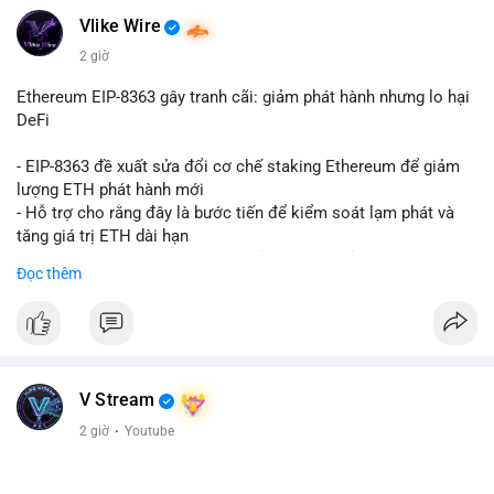
Vlike Wire
2 giờ
Ethereum EIP-8363 gây tranh cãi: giảm phát hành nhưng lo hại
DeFi
- EIP-8363 đề xuất sửa đổi cơ chế staking Ethereum để giảm
lượng ETH phát hành mới
- Hỗ trợ cho rằng đây là bước tiến để kiểm soát lạm phát và
tăng giá trị ETH dài hạn
- Các nhà phê bình lo ngại việc giảm phần thưởng sẽ làm yếu
Đọc thêm
động lực staking, ảnh hưởng đến bảo mật mạng lưới
- Lo ngại thêm: có thể làm giảm hấp dẫn của DeFi, giảm sự phi
tập trung và làm chậm sự tham gia của nhà đầu tư istituционаl
- Diễn ra trong bối cảnh Ethereum đang cân bằng giữa giảm
phát hành và duy trì sức hấp dẫn cho hệ sinh thái
#binancesquare
#cryptonews
#eth
#defi
#eip8363
V Stream
2 giờ
·
Youtube
$eth
#vlikevn
#titanbot