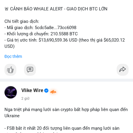
📰 Nguồn: CoinDesk
🚨 CẢNH BÁO WHALE ALERT - GIAO DỊCH BTC LỚN
Chi tiết giao dịch:
- Mã giao dịch: 5cdc5a8e...73cc6098
- Khối lượng di chuyển: 210.5588 BTC
- Giá trị ước tính: $13,690,559.36 USD (theo thị giá $65,020.12
USD)
- Thời gian: 14:19:51 2026-08-07 UTC
Đọc thêm
Nhận định phân tích hành vi của Cá voi dựa trên giao dịch này
(ví dụ: chuyển dịch lượng lớn coin, gom hàng ví lạnh, áp lực
bán tiềm năng...) và tác động tâm lý thị trường.
Lời khuyên ngắn gọn cho nhà đầu tư nhỏ lẻ.
Vlike Wire
Hashtags: Tự trích xuất 3-5 hashtag ĐỘC NHẤT từ nội dung
2 giờ
chính của bài viết này. Hashtag phải là các từ khóa cụ thể xuất
hiện trong bài (khối lượng BTC, hành vi cá voi, loại ví, mức giá
Nga triệt phá mạng lưới sàn crypto bất hợp pháp liên quan đến
USD). TUYỆT ĐỐI KHÔNG lặp lại các hashtag chung chung
Ukraine
giống nhau ở mọi bài như
#whalealert
,
#smartmoney
,
#cryptonews
,
#vlikesignals
. Mỗi bài viết phải có bộ hashtag
- FSB bắt ít nhất 20 đối tượng liên quan đến mạng lưới sàn