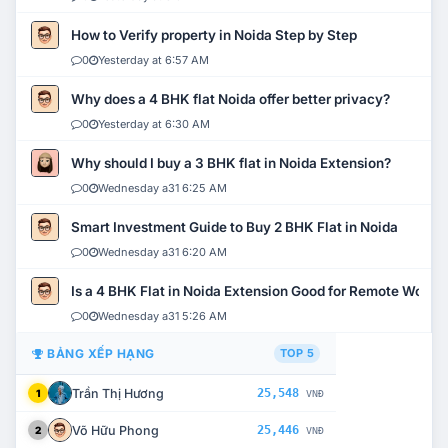
How to Verify property in Noida Step by Step
0
Yesterday at 6:57 AM
Why does a 4 BHK flat Noida offer better privacy?
0
Yesterday at 6:30 AM
Why should I buy a 3 BHK flat in Noida Extension?
0
Wednesday a31 6:25 AM
Smart Investment Guide to Buy 2 BHK Flat in Noida
0
Wednesday a31 6:20 AM
Is a 4 BHK Flat in Noida Extension Good for Remote Work?
0
Wednesday a31 5:26 AM
BẢNG XẾP HẠNG
TOP 5
Trần Thị Hương
25,548
1
VNĐ
Võ Hữu Phong
25,446
2
VNĐ