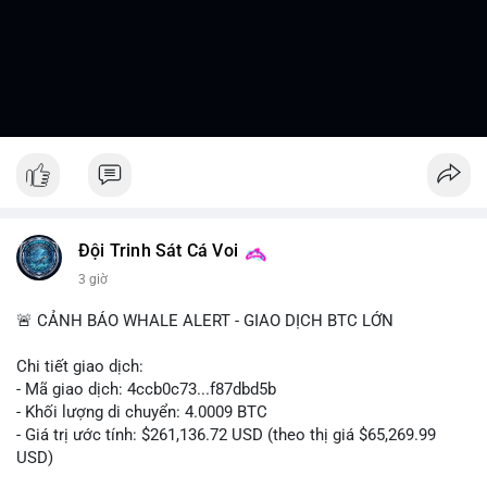
Đội Trinh Sát Cá Voi
3 giờ
🚨 CẢNH BÁO WHALE ALERT - GIAO DỊCH BTC LỚN
Chi tiết giao dịch:
- Mã giao dịch: 4ccb0c73...f87dbd5b
- Khối lượng di chuyển: 4.0009 BTC
- Giá trị ước tính: $261,136.72 USD (theo thị giá $65,269.99
USD)
- Thời gian: 13:19:46 2026-08-07 UTC