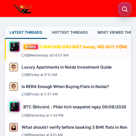
LATEST THREADS
HOTTEST THREADS
MOST VIEWED THRE
CẢNH BÁO BẢO MẬT &amp; NỘI QUY CỘNG ĐỒNG
VÀNG
0
Wednesday a31 6:07 AM
Luxury Apartments in Noida Investment Guide
0
Today at 6:13 AM
Is RERA Enough When Buying Flats in Noida?
0
Today at 5:37 AM
BTC (Bitcoin) - Phân tích snapshot ngày 06/08/2026
0
Yesterday at 2:43 PM
What should I verify before booking 3 BHK flats in Noida?
0
Yesterday at 8:01 AM