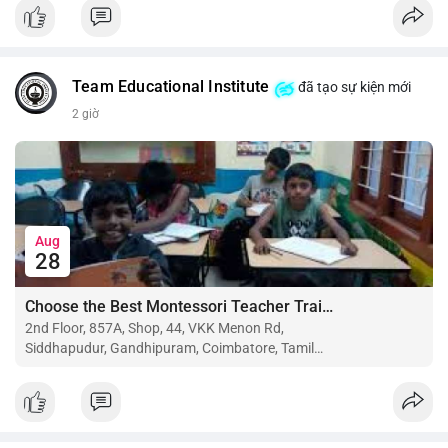
$btc $eth
#vlikevn
#titanbot
Team Educational Institute
đã tạo sự kiện mới
📰 Nguồn: CoinDesk
2 giờ
Aug
28
Choose the Best Montessori Teacher Training Institute in Coimbatore for a Rewarding Career
2nd Floor, 857A, Shop, 44, VKK Menon Rd,
Siddhapudur, Gandhipuram, Coimbatore, Tamil
Nadu 641044