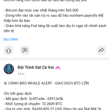
📰 Nguồn: CoinDesk
- Bitcoin đạt mức cao nhất tháng trên $65.000
- Dòng tiền vào tài sản rủi ro sau dữ liệu nonfarm payrolls Mỹ
thấp hơn dự báo
- Giảm khả năng Fed tăng lãi suất làm dịu lo ngại về chính sách
tiền tệ
#binancesquare
#cryptonews
#btc
Đọc thêm
$btc
#vlikevn
#titanbot
📰 Nguồn: Cointelegraph
Đội Trinh Sát Cá Voi
34 m
🚨 CẢNH BÁO WHALE ALERT - GIAO DỊCH BTC LỚN
Chi tiết giao dịch:
- Mã giao dịch: 2c451a4a...65912e5b
- Khối lượng di chuyển: 72.2609 BTC
- Giá trị ước tính: $4,695,855.22 USD (theo thị giá $64,984.76