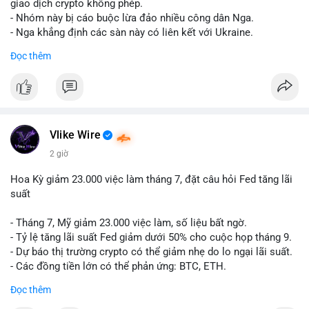
riêng biệt phản ánh đúng nội dung cụ thể của giao dịch đó. Ví
giao dịch crypto không phép.
dụ nếu giao dịch 45 BTC chuyển ví lạnh:
#45btc
#vilanh
- Nhóm này bị cáo buộc lừa đảo nhiều công dân Nga.
#tichluydaihan
#btcmempool
. KHÔNG dùng hashtag tên mô
- Nga khẳng định các sàn này có liên kết với Ukraine.
hình AI (
#gpt
,
#deepseek
,
#gemini
,
#claude
,
#ai
).
Đọc thêm
#russia
#cryptonews
#regulation
#fsb
$btc $eth
#vlikevn
#titanbot
Vlike Wire
📰 Nguồn: CoinDesk
2 giờ
Hoa Kỳ giảm 23.000 việc làm tháng 7, đặt câu hỏi Fed tăng lãi
suất
- Tháng 7, Mỹ giảm 23.000 việc làm, số liệu bất ngờ.
- Tỷ lệ tăng lãi suất Fed giảm dưới 50% cho cuộc họp tháng 9.
- Dự báo thị trường crypto có thể giảm nhẹ do lo ngại lãi suất.
- Các đồng tiền lớn có thể phản ứng: BTC, ETH.
Đọc thêm
#binancesquare
#cryptonews
#btc
#eth