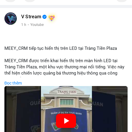
📰 Nguồn: Cointelegraph
V Stream
1 h
·
Youtube
MEEY_CRM tiếp tục hiển thị trên LED tại Tràng Tiền Plaza
MEEY_CRM được triển khai hiển thị trên màn hình LED tại
Tràng Tiền Plaza, một khu vực thương mại nổi tiếng. Việc này
thể hiện chiến lược quảng bá thương hiệu thông qua công
nghệ hiển thị công cộng. Tràng Tiền Plaza thu hút lượng khách
Đọc thêm
lớn hàng ngày, giúp tăng cường nhận diện thương hiệu
MEEY_CRM. Mô hình này kết hợp công nghệ LED với việc đặt
sản tại điểm giao thông quan trọng.
🎥 Xem video trực tiếp tại:
Nguồn: Đồng Tâm