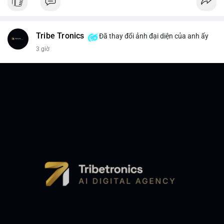
Tribe Tronics
Đã thay đổi ảnh đại diện của anh ấy
3 giờ