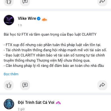
#vlikevn
#titanbot
📰 Nguồn: CoinDesk
Vlike Wire
1 h
Bài học từ FTX và tầm quan trọng của Đạo luật CLARITY
- FTX sụp đổ nhưng các phần tuân thủ pháp luật vẫn tồn tại.
- Tài chính truyền thống đang hội nhập mạnh mẽ với tài sản số.
- Đạo luật CLARITY nhằm bảo vệ tài sản số tương tự tài chính
truyền thống nhưng Thượng viện Mỹ chưa thông qua.
- Cần khung pháp lý rõ ràng để đảm bảo an toàn cho nhà đầu
tư.
Đọc thêm
#binancesquare
#cryptonews
#ftx
#regulation
#clarityact
$btc $eth
#vlikevn
#titanbot
Đội Trinh Sát Cá Voi
2 giờ