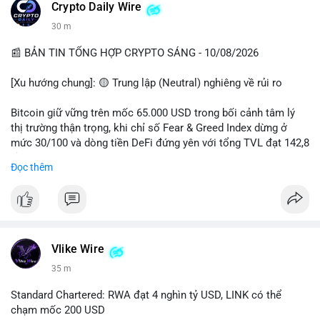
các quỹ phòng hộ sang vị thế Long là tín hiệu tích cực ngầm,
📰 Nguồn: CoinDesk
Crypto Daily Wire
nhưng biến động ngắn hạn vẫn cao.
30 m
• Khuyến nghị: Cẩn trọng với các lệnh Long/Short khi Bitcoin
chưa thoát khỏi vùng giá hiện tại. Theo dõi sát các tin tức về
📰 BẢN TIN TỔNG HỢP CRYPTO SÁNG - 10/08/2026
lạm phát (CPI) và động thái của các quỹ lớn.
[Xu hướng chung]: 🟡 Trung lập (Neutral) nghiêng về rủi ro
📊 Nguồn: Radar Tâm Lý Thị Trường
Bitcoin giữ vững trên mốc 65.000 USD trong bối cảnh tâm lý
thị trường thận trọng, khi chỉ số Fear & Greed Index dừng ở
mức 30/100 và dòng tiền DeFi đứng yên với tổng TVL đạt 142,8
tỷ USD.
Đọc thêm
- Thị trường & Giá cả: BTC giao dịch quanh vùng 65.200 USD,
tăng gần 3% khi Iran-Oman hứa mở lại eo Hormuz, giảm lo ngại
địa chính trị. Hoạt động cá voi diễn ra sôi động với lệnh
chuyển 458 BTC trị giá gần 30 triệu USD cùng nhiều giao dịch
lớn khác. Đáng chú ý, thanh lý Short chiếm tới 81,7% tổng 35,7
Vlike Wire
triệu USD thanh lý trong 24h, cho thấy phe bán đang yếu thế.
35 m
- DeFi & Công nghệ: Standard Chartered dự báo thị trường RWA
Standard Chartered: RWA đạt 4 nghìn tỷ USD, LINK có thể
sẽ bùng nổ lên 4 nghìn tỷ USD, kéo theo giá trị token LINK có
chạm mốc 200 USD