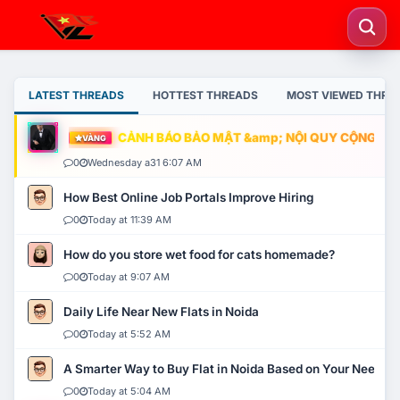
LATEST THREADS
HOTTEST THREADS
MOST VIEWED THRE
CẢNH BÁO BẢO MẬT &amp; NỘI QUY CỘNG ĐỒNG
VÀNG
0
Wednesday a31 6:07 AM
How Best Online Job Portals Improve Hiring
0
Today at 11:39 AM
How do you store wet food for cats homemade?
0
Today at 9:07 AM
Daily Life Near New Flats in Noida
0
Today at 5:52 AM
A Smarter Way to Buy Flat in Noida Based on Your Needs
0
Today at 5:04 AM