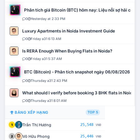
Phân tích giá Bitcoin (BTC) hôm nay: Liệu nỗi sợ hãi có mở 
0
Yesterday at 2:33 PM
Luxury Apartments in Noida Investment Guide
0
Friday a31 6:13 AM
Is RERA Enough When Buying Flats in Noida?
0
Friday a31 5:37 AM
BTC (Bitcoin) - Phân tích snapshot ngày 06/08/2026
0
Thursday a31 2:43 PM
What should I verify before booking 3 BHK flats in Noida?
0
Thursday a31 8:01 AM
BẢNG XẾP HẠNG
TOP 5
Trần Thị Hương
25,548
1
VNĐ
Võ Hữu Phong
25,446
2
VNĐ