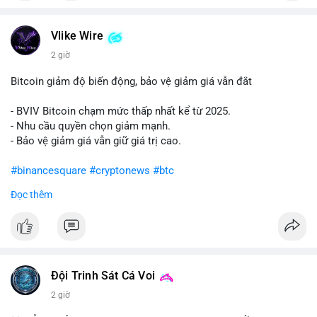
#vlikevn
#titanbot
Vlike Wire
📰 Nguồn: Cointelegraph
2 giờ
Bitcoin giảm độ biến động, bảo vệ giảm giá vẫn đắt
- BVIV Bitcoin chạm mức thấp nhất kể từ 2025.
- Nhu cầu quyền chọn giảm mạnh.
- Bảo vệ giảm giá vẫn giữ giá trị cao.
#binancesquare
#cryptonews
#btc
Đọc thêm
$btc
#vlikevn
#titanbot
📰 Nguồn: CoinDesk
Đội Trinh Sát Cá Voi
2 giờ