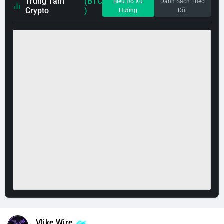
Trung Tâm
(BTC
Biểu Đồ Xu
Danh Sách Theo
Crypto
)
Hướng
Dõi
Vlike Wire