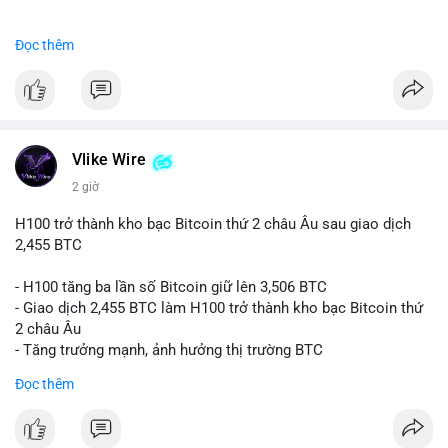
#binancesquare
#cryptonews
#btc
Đọc thêm
$btc
#vlikevn
#titanbot
📰 Nguồn: CoinDesk
Vlike Wire
2 giờ
H100 trở thành kho bạc Bitcoin thứ 2 châu Âu sau giao dịch
2,455 BTC
- H100 tăng ba lần số Bitcoin giữ lên 3,506 BTC
- Giao dịch 2,455 BTC làm H100 trở thành kho bạc Bitcoin thứ
2 châu Âu
- Tăng trưởng mạnh, ảnh hưởng thị trường BTC
Đọc thêm
#binancesquare
#cryptonews
#btc
$btc