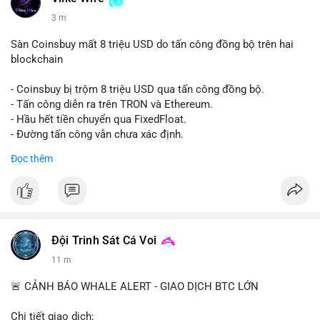
3 m
Sàn Coinsbuy mất 8 triệu USD do tấn công đồng bộ trên hai
blockchain
- Coinsbuy bị trộm 8 triệu USD qua tấn công đồng bộ.
- Tấn công diễn ra trên TRON và Ethereum.
- Hầu hết tiền chuyển qua FixedFloat.
- Đường tấn công vẫn chưa xác định.
Đọc thêm
#binancesquare
#cryptonews
#coinsbuy
#trx
#eth
$trx $eth
#vlikevn
#titanbot
Đội Trinh Sát Cá Voi
📰 Nguồn: CoinDesk
11 m
🚨 CẢNH BÁO WHALE ALERT - GIAO DỊCH BTC LỚN
Chi tiết giao dịch: