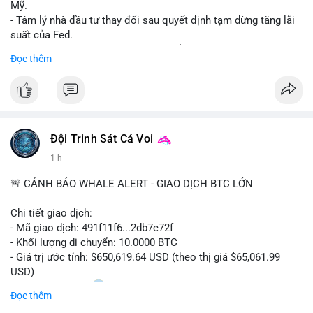
Mỹ.
- Tâm lý nhà đầu tư thay đổi sau quyết định tạm dừng tăng lãi
suất của Fed.
- Cần theo dõi sát sao dữ liệu CPI để dự đoán biến động tiếp
Đọc thêm
theo.
#bitcoin
#btc
#cryptonews
#binancesquare
#cpi
$btc
Đội Trinh Sát Cá Voi
#vlikevn
#titanbot
1 h
📰 Nguồn: Cointelegraph
🚨 CẢNH BÁO WHALE ALERT - GIAO DỊCH BTC LỚN
Chi tiết giao dịch:
- Mã giao dịch: 491f11f6...2db7e72f
- Khối lượng di chuyển: 10.0000 BTC
- Giá trị ước tính: $650,619.64 USD (theo thị giá $65,061.99
USD)
- Thời gian: 11:20
2 2026-08-10 UTC
Đọc thêm