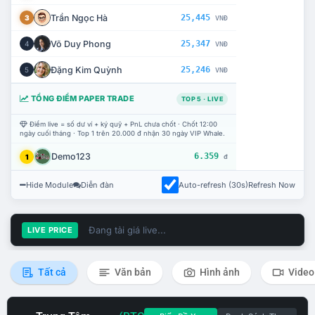
Trần Ngọc Hà
25,445
3
VNĐ
Võ Duy Phong
25,347
4
VNĐ
Đặng Kim Quỳnh
25,246
5
VNĐ
TỔNG ĐIỂM PAPER TRADE
TOP 5 · LIVE
Điểm live = số dư ví + ký quỹ + PnL chưa chốt · Chốt 12:00
ngày cuối tháng · Top 1 trên 20.000 đ nhận 30 ngày VIP Whale.
Demo123
6.359
1
đ
Hide Module
Diễn đàn
Auto-refresh (30s)
Refresh Now
Đang tải giá live...
LIVE PRICE
Tất cả
Văn bản
Hình ảnh
Video