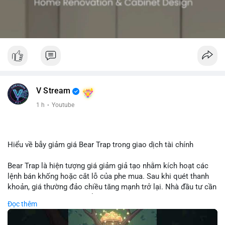
V Stream
1 h
·
Youtube
Hiểu về bẫy giảm giá Bear Trap trong giao dịch tài chính
Bear Trap là hiện tượng giá giảm giả tạo nhằm kích hoạt các
lệnh bán khống hoặc cắt lỗ của phe mua. Sau khi quét thanh
khoản, giá thường đảo chiều tăng mạnh trở lại. Nhà đầu tư cần
nhận diện mô hình này để tránh bị thao túng tâm lý và tối ưu
Đọc thêm
hóa điểm vào lệnh.