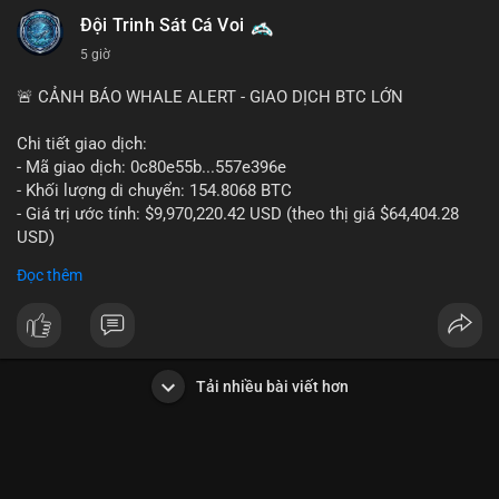
Đội Trinh Sát Cá Voi
5 giờ
🚨 CẢNH BÁO WHALE ALERT - GIAO DỊCH BTC LỚN
Chi tiết giao dịch:
- Mã giao dịch: 0c80e55b...557e396e
- Khối lượng di chuyển: 154.8068 BTC
- Giá trị ước tính: $9,970,220.42 USD (theo thị giá $64,404.28
USD)
- Thời gian: 22:19:54 2026-08-06 UTC
Đọc thêm
Một khối lượng 154.8 BTC trị giá gần 10 triệu USD vừa được
xác nhận di chuyển trong mempool. Với quy mô này, khả năng
cao đây là hành vi chuyển nội bộ giữa các ví do cá nhân hoặc
tổ chức kiểm soát, không phải lệnh bán khống trên sàn. Động
Tải nhiều bài viết hơn
thái thường thấy ở nhóm cá voi tích lũy: gom coin từ nhiều ví
nhỏ lẻ về một ví lạnh tập trung, hoặc tách nhỏ tài sản để phân
tán rủi ro. Nếu dòng tiền hướng lên sàn giao dịch, áp lực bán
ngắn hạn sẽ gia tăng; ngược lại, nếu chảy về ví lạnh, tín hiệu
nắm giữ dài hạn chiếm ưu thế. Tâm lý thị trường hiện khá nhạy