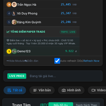
Trần Ngọc Hà
25,445
3
VNĐ
Võ Duy Phong
25,347
4
VNĐ
Đặng Kim Quỳnh
25,246
5
VNĐ
TỔNG ĐIỂM PAPER TRADE
TOP 5 · LIVE
Điểm live = số dư ví + ký quỹ + PnL chưa chốt · Chốt 12:00
ngày cuối tháng · Top 1 trên 20.000 đ nhận 30 ngày VIP Whale.
Demo123
9.922
1
đ
Hide Module
Diễn đàn
Auto-refresh (30s)
Refresh Now
Đang tải giá live...
LIVE PRICE
Tất cả
Văn bản
Hình ảnh
Video
Trung Tâm
(BTC
Biểu Đồ Xu
Danh Sách Theo