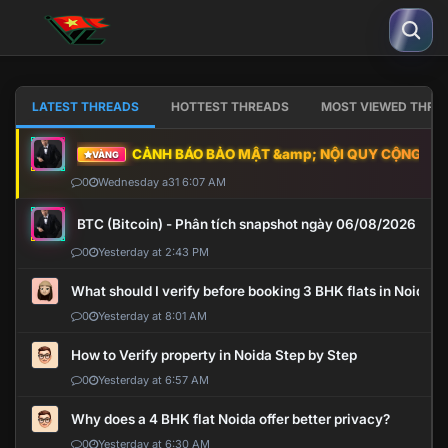
LATEST THREADS
HOTTEST THREADS
MOST VIEWED THRE
CẢNH BÁO BẢO MẬT &amp; NỘI QUY CỘNG ĐỒNG
VÀNG
0
Wednesday a31 6:07 AM
BTC (Bitcoin) - Phân tích snapshot ngày 06/08/2026
0
Yesterday at 2:43 PM
What should I verify before booking 3 BHK flats in Noida?
0
Yesterday at 8:01 AM
How to Verify property in Noida Step by Step
0
Yesterday at 6:57 AM
Why does a 4 BHK flat Noida offer better privacy?
0
Yesterday at 6:30 AM