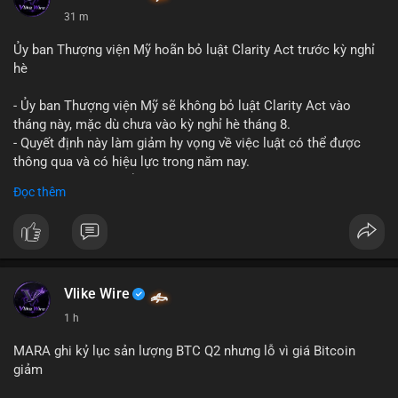
31 m
Ủy ban Thượng viện Mỹ hoãn bỏ luật Clarity Act trước kỳ nghỉ
hè
- Ủy ban Thượng viện Mỹ sẽ không bỏ luật Clarity Act vào
tháng này, mặc dù chưa vào kỳ nghỉ hè tháng 8.
- Quyết định này làm giảm hy vọng về việc luật có thể được
thông qua và có hiệu lực trong năm nay.
- Luật Clarity Act nhằm cung cấp quy định rõ ràng hơn về danh
Đọc thêm
mục chứng chỉ cho tài sản số tại Mỹ.
- Sự trì hoãn có thể ảnh hưởng đến sự tin tưởng của nhà đầu tư
và phát triển thị trường crypto tại Mỹ.
$btc $eth
Vlike Wire
#vlikevn
#titanbot
1 h
📰 Nguồn: CoinDesk
MARA ghi kỷ lục sản lượng BTC Q2 nhưng lỗ vì giá Bitcoin
giảm