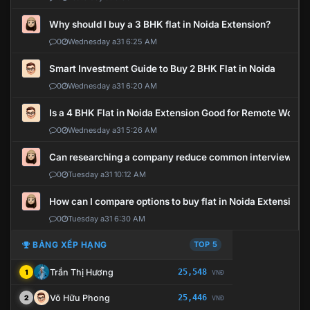
Why should I buy a 3 BHK flat in Noida Extension?
0
Wednesday a31 6:25 AM
Smart Investment Guide to Buy 2 BHK Flat in Noida
0
Wednesday a31 6:20 AM
Is a 4 BHK Flat in Noida Extension Good for Remote Work?
0
Wednesday a31 5:26 AM
Can researching a company reduce common interview mi
0
Tuesday a31 10:12 AM
How can I compare options to buy flat in Noida Extension?
0
Tuesday a31 6:30 AM
BẢNG XẾP HẠNG
TOP 5
Trần Thị Hương
25,548
1
VNĐ
Võ Hữu Phong
25,446
2
VNĐ