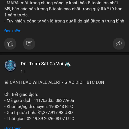
- MARA, một trong những công ty khai thác Bitcoin lớn nhất
Mỹ, báo cáo sản lượng Bitcoin cao nhất trong quý II kể từ hơn
1 năm trước.
- Tuy nhiên, công ty vẫn lỗ trong quý II do giá Bitcoin trung bình
giảm 28% so với cùng kỳ năm trước.
Đọc thêm
- Sự tăng sản lượng không đủ bù đắp cho sự suy giảm giá trị
của Bitcoin, ảnh hưởng trực tiếp đến doanh thu và lợi nhuận.
$btc
#btc
#vlikevn
#titanbot
Đội Trinh Sát Cá Voi
1 h
📰 Nguồn: Cointelegraph
🚨 CẢNH BÁO WHALE ALERT - GIAO DỊCH BTC LỚN
Chi tiết giao dịch:
- Mã giao dịch: 11170ad3...08377e0a
- Khối lượng di chuyển: 19.8243 BTC
- Giá trị ước tính: $1,277,917.98 USD
- Thời gian: 02:19:39 2026-08-07 UTC
Đọc thêm