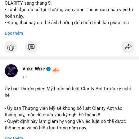
CLARITY sang tháng 9.
• Lãnh đạo đa số tại Thượng viện John Thune xác nhận việc trì
hoãn này.
• Động thái này có thể ảnh hưởng đến tiến trình lập pháp liên
quan đến khung pháp lý tiền điện tử tại Mỹ.
Đọc thêm
$btc $eth
#vlikevn
#titanbot
📰 Nguồn: Cointelegraph
Vlike Wire
1 h
Ủy ban Thượng viện Mỹ hoãn bỏ luật Clarity Act trước kỳ nghỉ
hè
- Ủy ban Thượng viện Mỹ sẽ không bỏ luật Clarity Act vào
tháng này, mặc dù chưa vào kỳ nghỉ hè tháng 8.
- Quyết định này làm giảm hy vọng về việc luật có thể được
thông qua và có hiệu lực trong năm nay.
- Luật Clarity Act nhằm cung cấp quy định rõ ràng hơn về danh
Đọc thêm