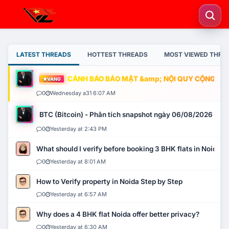
LATEST THREADS
HOTTEST THREADS
MOST VIEWED THRE
CẢNH BÁO BẢO MẬT &amp; NỘI QUY CỘNG ĐỒNG
VÀNG
0
Wednesday a31 6:07 AM
BTC (Bitcoin) - Phân tích snapshot ngày 06/08/2026
0
Yesterday at 2:43 PM
What should I verify before booking 3 BHK flats in Noida?
0
Yesterday at 8:01 AM
How to Verify property in Noida Step by Step
0
Yesterday at 6:57 AM
Why does a 4 BHK flat Noida offer better privacy?
0
Yesterday at 6:30 AM