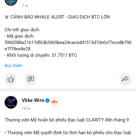
8 m
🚨 CẢNH BÁO WHALE ALERT - GIAO DỊCH BTC LỚN
Chi tiết giao dịch:
- Mã giao dịch:
5960388a21617df63b3065bea24cacedd1513d10e0cf7ece8b796
e7f78ee8e28
- Khối lượng di chuyển: 31.7511 BTC
- Giá trị ước tính: $2,042,300.50 USD (theo thị giá $64,322.12
Đọc thêm
USD)
- Thời gian: 03:19:19 2
Vlike Wire
18 m
Thượng viện Mỹ hoãn bỏ phiếu Đạo luật CLARITY đến tháng 9
• Thượng viện Mỹ quyết định lùi thời hạn bỏ phiếu cho Đạo luật