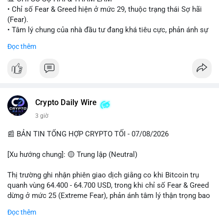
• Chỉ số Fear & Greed hiện ở mức 29, thuộc trạng thái Sợ hãi
#vlikevn
#titanbot
(Fear).
• Tâm lý chung của nhà đầu tư đang khá tiêu cực, phản ánh sự
📰 Nguồn: Cointelegraph
thận trọng cao độ trước các biến động thị trường.
Đọc thêm
📈 XU HƯỚNG TÌM KIẾM & THẢO LUẬN
• CoinGecko Trending: Plume (PLUME), Cash Cat (CASHCAT),
Biconomy (BICO), Hashflow (HFT), Ondo (ONDO), StonkBroker
(STONKBROKER), (PUMP).
• LunarCrush Trending: Ethereum, Solana, Dogecoin, Polkadot,
Crypto Daily Wire
Chainlink.
3 giờ
• Google Trends Việt Nam: Các chủ đề về bóng đá (Man Utd,
Viettel) và các từ khóa đời sống khác đang chiếm ưu thế.
📰 BẢN TIN TỔNG HỢP CRYPTO TỐI - 07/08/2026
💬 DÒNG CHẢY TIN TỨC & TRUYỀN THÔNG
[Xu hướng chung]: 🟡 Trung lập (Neutral)
• Tin tức pháp lý: Tòa phúc thẩm Hoa Kỳ giữ nguyên bản án 25
năm tù đối với Sam Bankman-Fried (FTX).
Thị trường ghi nhận phiên giao dịch giằng co khi Bitcoin trụ
• Tin tức vĩ mô: Cảnh báo về tình trạng stagflation (lạm phát
quanh vùng 64.400 - 64.700 USD, trong khi chỉ số Fear & Greed
đình trệ) từ dữ liệu PMI của Mỹ; thu nhập của người Mỹ đang
dừng ở mức 25 (Extreme Fear), phản ánh tâm lý thận trọng bao
chịu áp lực lớn.
trùm giới đầu tư.
Đọc thêm
• Tin tức Binance: Binance chuẩn bị nâng cấp dịch vụ giao dịch