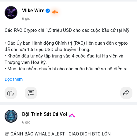
#vlikevn
#titanbot
Vlike Wire
📰 Nguồn: CoinDesk
6 giờ
Các PAC Crypto chi 1,5 triệu USD cho các cuộc bầu cử tại Mỹ
• Các Ủy ban Hành động Chính trị (PAC) liên quan đến crypto
đã chi hơn 1,5 triệu USD cho truyền thông.
• Khoản đầu tư này tập trung vào 4 cuộc đua tại Hạ viện và
Thượng viện Hoa Kỳ.
• Mục tiêu nhằm chuẩn bị cho các cuộc bầu cử sơ bộ diễn ra
vào ngày 18 tháng 8.
Đọc thêm
#cryptonews
#politics
#usa
#binancesquare
$btc $eth
#vlikevn
#titanbot
Đội Trinh Sát Cá Voi
6 giờ
📰 Nguồn: Cointelegraph
🚨 CẢNH BÁO WHALE ALERT - GIAO DỊCH BTC LỚN