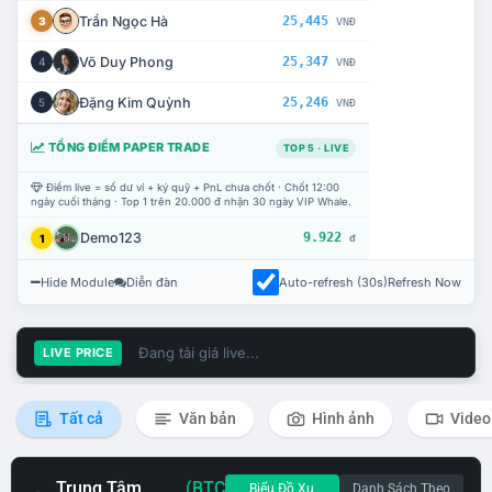
Trần Ngọc Hà
25,445
3
VNĐ
Võ Duy Phong
25,347
4
VNĐ
Đặng Kim Quỳnh
25,246
5
VNĐ
TỔNG ĐIỂM PAPER TRADE
TOP 5 · LIVE
Điểm live = số dư ví + ký quỹ + PnL chưa chốt · Chốt 12:00
ngày cuối tháng · Top 1 trên 20.000 đ nhận 30 ngày VIP Whale.
Demo123
9.922
1
đ
Hide Module
Diễn đàn
Auto-refresh (30s)
Refresh Now
Đang tải giá live...
LIVE PRICE
Tất cả
Văn bản
Hình ảnh
Video
Trung Tâm
(BTC
Biểu Đồ Xu
Danh Sách Theo