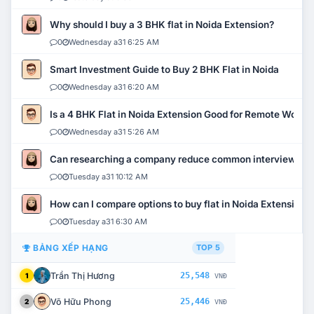
Why should I buy a 3 BHK flat in Noida Extension?
0
Wednesday a31 6:25 AM
Smart Investment Guide to Buy 2 BHK Flat in Noida
0
Wednesday a31 6:20 AM
Is a 4 BHK Flat in Noida Extension Good for Remote Work?
0
Wednesday a31 5:26 AM
Can researching a company reduce common interview mi
0
Tuesday a31 10:12 AM
How can I compare options to buy flat in Noida Extension?
0
Tuesday a31 6:30 AM
BẢNG XẾP HẠNG
TOP 5
Trần Thị Hương
25,548
1
VNĐ
Võ Hữu Phong
25,446
2
VNĐ