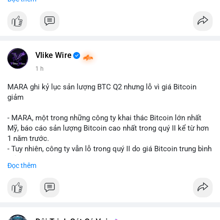
mục chứng chỉ cho tài sản số tại Mỹ.
- Sự trì hoãn có thể ảnh hưởng đến sự tin tưởng của nhà đầu tư
và phát triển thị trường crypto tại Mỹ.
$btc $eth
Vlike Wire
#vlikevn
#titanbot
1 h
📰 Nguồn: CoinDesk
MARA ghi kỷ lục sản lượng BTC Q2 nhưng lỗ vì giá Bitcoin
giảm
- MARA, một trong những công ty khai thác Bitcoin lớn nhất
Mỹ, báo cáo sản lượng Bitcoin cao nhất trong quý II kể từ hơn
1 năm trước.
- Tuy nhiên, công ty vẫn lỗ trong quý II do giá Bitcoin trung bình
giảm 28% so với cùng kỳ năm trước.
Đọc thêm
- Sự tăng sản lượng không đủ bù đắp cho sự suy giảm giá trị
của Bitcoin, ảnh hưởng trực tiếp đến doanh thu và lợi nhuận.
$btc
#btc