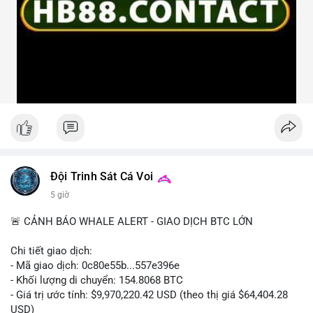
Đội Trinh Sát Cá Voi
5 giờ
🚨 CẢNH BÁO WHALE ALERT - GIAO DỊCH BTC LỚN
Chi tiết giao dịch:
- Mã giao dịch: 0c80e55b...557e396e
- Khối lượng di chuyển: 154.8068 BTC
- Giá trị ước tính: $9,970,220.42 USD (theo thị giá $64,404.28
USD)