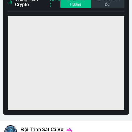
Crypto
)
Hướng
Dõi
Đội Trinh Sát Cá Voi