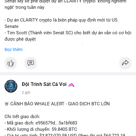
Senát Mỹ sẽ phê duyệt dự án CLARITY crypto 'không nghiêm
ngặt' trong tuần này
- Dự án CLARITY crypto là biện pháp quy định mới từ US
Senate
- Tim Scott (Thành viên Senát SC) cho biết dự án vẫn có cơ hội
được phê duyệt
- Bài toán chính là thời gian hạn chế để đưa dự án vào lịch
Đọc thêm
trình
- Có thể ảnh hưởng đến môi trường quy định crypto tại Mỹ
$btc $eth
#vlikevn
#titanbot
Đội Trinh Sát Cá Voi
2 giờ
📰 Nguồn: Cointelegraph
🚨 CẢNH BÁO WHALE ALERT - GIAO DỊCH BTC LỚN
Chi tiết giao dịch:
- Mã giao dịch: e956579d...5a1bf683
- Khối lượng di chuyển: 59.8405 BTC
- Giá trị ước tính: $3,873,070.58 USD (theo thị giá $64,723.19