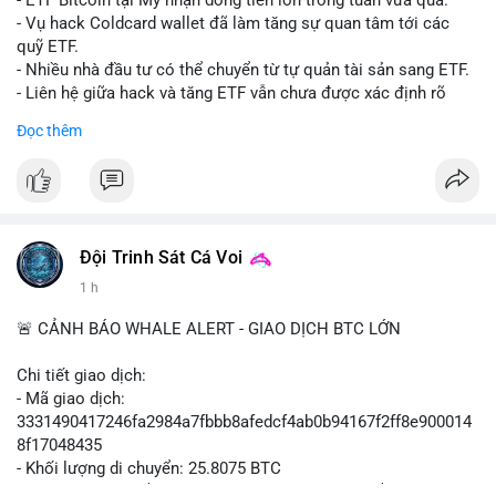
- ETF Bitcoin tại Mỹ nhận dòng tiền lớn trong tuần vừa qua.
- Tòa án Nga công nhận crypto là tài sản pháp lý, thiết lập tiền
- Vụ hack Coldcard wallet đã làm tăng sự quan tâm tới các
lệ cho các vụ án hình sự và dân sự.
quỹ ETF.
- Trump hy vọng ký luật cơ cấu thị trường crypto sớm, dù vẫn
- Nhiều nhà đầu tư có thể chuyển từ tự quản tài sản sang ETF.
còn rào cản pháp lý.
- Liên hệ giữa hack và tăng ETF vẫn chưa được xác định rõ
- Saga’s EVM blockchain ngừng hoạt động sau vụ hack 7 M$,
ràng.
Đọc thêm
tiền trộm được chuyển sang Ethereum.
- Steak ’n Shake triển khai chương trình thưởng Bitcoin cho
#binancesquare
#cryptonews
#btc
#etf
nhân viên, cho phép nhận phần lương bằng BTC.
$btc
#binancesquare
#cryptonews
#btc
#eth
#sol
#xrp
#cc
#sky
#sand
#skr
#dvt
#vlikevn
#titanbot
Đội Trinh Sát Cá Voi
1 h
$btc $eth $sol $xrp $cc $sky $sand $skr $dvt
📰 Nguồn: Cointelegraph
🚨 CẢNH BÁO WHALE ALERT - GIAO DỊCH BTC LỚN
#vlikevn
#titanbot
Chi tiết giao dịch:
📰 Nguồn: Decrypt
- Mã giao dịch:
3331490417246fa2984a7fbbb8afedcf4ab0b94167f2ff8e900014
8f17048435
- Khối lượng di chuyển: 25.8075 BTC
- Giá trị ước tính: $1,666,026.81 USD (theo thị giá $64,556.01