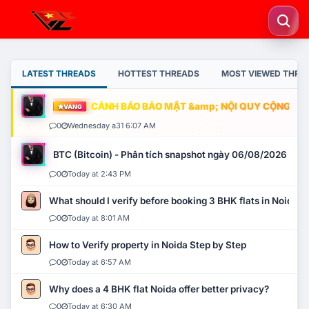
LATEST THREADS
HOTTEST THREADS
MOST VIEWED THRE
CẢNH BÁO BẢO MẬT &amp; NỘI QUY CỘNG ĐỒNG
VÀNG
0
Wednesday a31 6:07 AM
BTC (Bitcoin) - Phân tích snapshot ngày 06/08/2026
0
Today at 2:43 PM
What should I verify before booking 3 BHK flats in Noida?
0
Today at 8:01 AM
How to Verify property in Noida Step by Step
0
Today at 6:57 AM
Why does a 4 BHK flat Noida offer better privacy?
0
Today at 6:30 AM