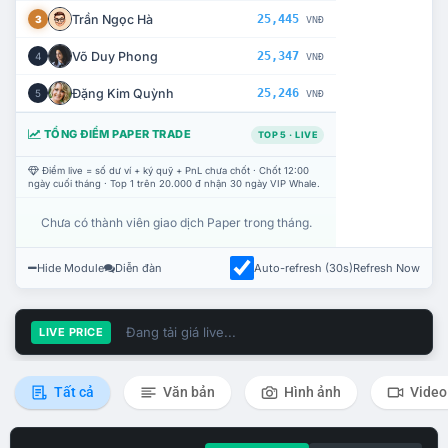
Trần Ngọc Hà
25,445
3
VNĐ
Võ Duy Phong
25,347
4
VNĐ
Đặng Kim Quỳnh
25,246
5
VNĐ
TỔNG ĐIỂM PAPER TRADE
TOP 5 · LIVE
Điểm live = số dư ví + ký quỹ + PnL chưa chốt · Chốt 12:00
ngày cuối tháng · Top 1 trên 20.000 đ nhận 30 ngày VIP Whale.
Chưa có thành viên giao dịch Paper trong tháng.
Hide Module
Diễn đàn
Auto-refresh (30s)
Refresh Now
Đang tải giá live...
LIVE PRICE
Tất cả
Văn bản
Hình ảnh
Video