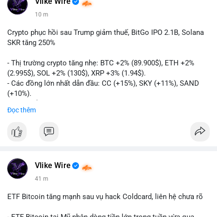
Vlike Wire
10 m
Crypto phục hồi sau Trump giảm thuế, BitGo IPO 2.1B, Solana
SKR tăng 250%
- Thị trường crypto tăng nhẹ: BTC +2% (89.900$), ETH +2%
(2.995$), SOL +2% (130$), XRP +3% (1.94$).
- Các đồng lớn nhất dẫn đầu: CC (+15%), SKY (+11%), SAND
(+10%).
- Gần 1 B$ liquidations khi Bitcoin phục hồi sau tín hiệu Trump
Đọc thêm
hủy bỏ lệnh thuế EU.
- Vitalik Buterin đề xuất staking DVT để tăng cường bảo mật
và phân quyền Ethereum.
- BitGo công bố IPO 18$/cổ phiếu, định giá 2.1 B$.
- Thượng viện Mỹ tiến hành dự thảo Clarity Act, mặc dù chưa
có sự đồng thuận hai đảng.
Vlike Wire
- Newrez xem xét Bitcoin và Ethereum trong việc xác định đủ
41 m
điều kiện vay mua nhà, áp dụng giá trị giảm để bù đắp biến
động.
ETF Bitcoin tăng mạnh sau vụ hack Coldcard, liên hệ chưa rõ
- Cơ quan quản lý Hồng Kông bắt đầu cấp giấy phép stablecoin
theo khung mới nghiêm ngặt.