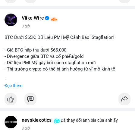
$btc
Vlike Wire
#vlikevn
#titanbot
3 giờ
📰 Nguồn: Cointelegraph
BTC Dưới $65K: Dữ Liệu PMI Mỹ Cảnh Báo 'Stagflation'
- Giá BTC hấp thụ dưới $65.000
- Divergence giữa BTC và cổ phiếu/gold
- Dữ liệu PMI Mỹ gây bối cảnh stagflation mới
- Thị trường crypto có thể bị ảnh hưởng từ vĩ mô kinh tế
$btc
#btc
Đọc thêm
#vlikevn
#titanbot
📰 Nguồn: Cointelegraph
nevskiexotics
Đã thay đổi ảnh bìa của anh ấy
3 giờ