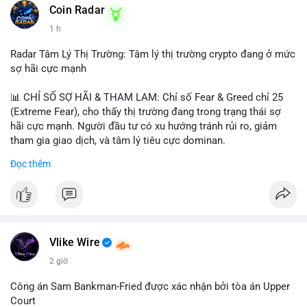
khoản mỏng.
Coin Radar
📰 Nguồn: CoinDesk
1 h
#25dot8btc
#dichuyen1_66trieuusd
#khangcu64556
#whalebtc
#theodoidongtien
Radar Tâm Lý Thị Trường: Tâm lý thị trường crypto đang ở mức
sợ hãi cực mạnh
📊 CHỈ SỐ SỢ HÃI & THAM LAM: Chỉ số Fear & Greed chỉ 25
(Extreme Fear), cho thấy thị trường đang trong trạng thái sợ
hãi cực mạnh. Người đầu tư có xu hướng tránh rủi ro, giảm
tham gia giao dịch, và tâm lý tiêu cực dominan.
Đọc thêm
📈 XU HƯỚNG TÌM KIẾM & THẢO LUẬN: Coin được tìm kiếm
nhiều nhất trên CoinGecko là Cash Cat (CASHCAT), Bitcoin
(BTC), Sui (SUI), Pudgy Penguins (PENGU). Trên Google Trends
Việt Nam, từ khóa như 'con riêng', 'phạm nhật minh anh' và 'tô
lâm' được nhắc đến nhiều, có thể phản ánh sự quan tâm đến
các chủ đề không liên quan trực tiếp đến crypto.
Vlike Wire
2 giờ
💬 DÒNG CHẢY TIN TỨC & TRUYỀN THÔNG: Các bài đăng
trên Binance Square tập trung vào chiến lược trading, lệnh kẹp,
Công án Sam Bankman-Fried được xác nhận bởi tòa án Upper
và cập nhật về sự kiện như 'Lãi lỗ chưa ghi nhận'. Trên
Court