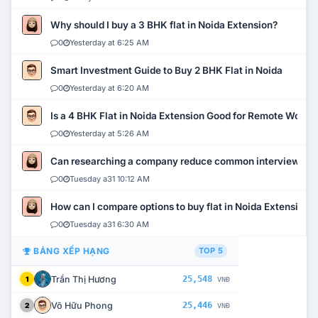
Why should I buy a 3 BHK flat in Noida Extension?
0
Yesterday at 6:25 AM
Smart Investment Guide to Buy 2 BHK Flat in Noida
0
Yesterday at 6:20 AM
Is a 4 BHK Flat in Noida Extension Good for Remote Work?
0
Yesterday at 5:26 AM
Can researching a company reduce common interview mi
0
Tuesday a31 10:12 AM
How can I compare options to buy flat in Noida Extension?
0
Tuesday a31 6:30 AM
BẢNG XẾP HẠNG
TOP 5
Trần Thị Hương
25,548
1
VNĐ
Võ Hữu Phong
25,446
2
VNĐ