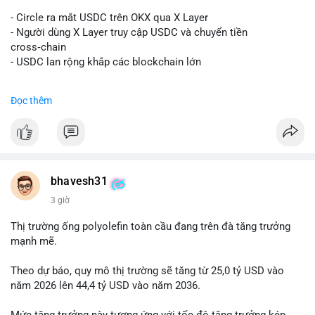
#vlikevn
#titanbot
- Circle ra mắt USDC trên OKX qua X Layer
📰 Nguồn: Decrypt
- Người dùng X Layer truy cập USDC và chuyển tiền
cross‑chain
- USDC lan rộng khắp các blockchain lớn
#binancesquare
#cryptonews
#usdc
#okx
#xlayer
Đọc thêm
$usdc
#vlikevn
#titanbot
📰 Nguồn: Cointelegraph
bhavesh31
3 giờ
Thị trường ống polyolefin toàn cầu đang trên đà tăng trưởng
mạnh mẽ.
Theo dự báo, quy mô thị trường sẽ tăng từ 25,0 tỷ USD vào
năm 2026 lên 44,4 tỷ USD vào năm 2036.