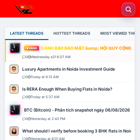
LATEST THREADS
HOTTEST THREADS
MOST VIEWED THRE
CẢNH BÁO BẢO MẬT &amp; NỘI QUY CỘNG ĐỒNG
VÀNG
0
Wednesday a31 6:07 AM
Luxury Apartments in Noida Investment Guide
0
Today at 6:13 AM
Is RERA Enough When Buying Flats in Noida?
0
Today at 5:37 AM
BTC (Bitcoin) - Phân tích snapshot ngày 06/08/2026
0
Yesterday at 2:43 PM
What should I verify before booking 3 BHK flats in Noida?
0
Yesterday at 8:01 AM