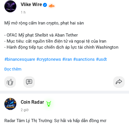
Vlike Wire
1 h
Mỹ mở rộng cấm Iran crypto, phạt hai sàn
- OFAC Mỹ phạt Shelbit và Aban Tether
- Mục tiêu: cắt nguồn tiền điện tử và ngoại tệ của Iran
- Hành động tiếp tục chiến dịch áp lực tài chính Washington
#binancesquare
#cryptonews
#iran
#sanctions
#usdt
Đọc thêm
$usdt
#vlikevn
#titanbot
📰 Nguồn: CoinDesk
Coin Radar
2 giờ
Radar Tâm Lý Thị Trường: Sợ hãi và hấp dẫn đồng mơ