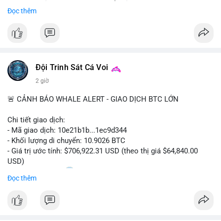
Sự tăng trưởng này được thúc đẩy bởi nhu cầu ngày càng cao
Đọc thêm
trong các lĩnh vực ô tô, logistics và thiết bị thông minh.
Doanh nghiệp cần theo dõi xu hướng này để nắm bắt cơ hội
đầu tư và phát triển giải pháp kết nối tiên tiến.
Đội Trinh Sát Cá Voi
2 giờ
🚨 CẢNH BÁO WHALE ALERT - GIAO DỊCH BTC LỚN
Chi tiết giao dịch:
- Mã giao dịch: 10e21b1b...1ec9d344
- Khối lượng di chuyển: 10.9026 BTC
- Giá trị ước tính: $706,922.31 USD (theo thị giá $64,840.00
USD)
- Thời gian: 18:20
0 2026-08-07 UTC
Đọc thêm
Nhận định phân tích:
Giao dịch 10.9 BTC trị giá hơn 706 nghìn USD được thực hiện
trong khung giờ thanh khoản mỏng (giờ châu Á) cho thấy chủ