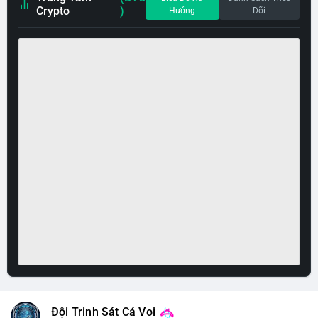
Crypto
)
Hướng
Dõi
Đội Trinh Sát Cá Voi