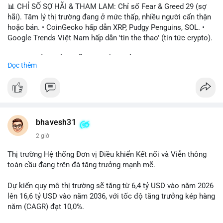
📊 CHỈ SỐ SỢ HÃI & THAM LAM: Chỉ số Fear & Greed 29 (sợ
hãi). Tâm lý thị trường đang ở mức thấp, nhiều người cẩn thận
hoặc bán. • CoinGecko hấp dẫn XRP, Pudgy Penguins, SOL. •
Google Trends Việt Nam hấp dẫn 'tin the thao' (tin tức crypto).
📈 XU HƯỚNG TÌM KIẾM & THẢO LUẬN: • XRP, SOL, PENGU,
Đọc thêm
ONDO, CASHCAT. • Chủ đề 'tô thị ty na' (tỷ giá) và 'giao thông'
(giao thông tài chính). • Bàn tán Binance Square tập trung vào
BTC breakout và lệnh long/short.
💬 DÒNG CHẢY TIN TỨC & TRUYỀN THÔNG: • Trump khẳng
định crypto là 'vấn đề lớn' giúp giảm áp lực USD. • Binance hỗ
bhavesh31
trợ cổ phiếu Apple/IBM. • Bài đăng hấp dẫn về $HFT, $SKYAI,
2 giờ
$BICO. • Tin nhắn cảnh báo về hack North Korea (Bybit).
Thị trường Hệ thống Đơn vị Điều khiển Kết nối và Viễn thông
💡 NHẬN ĐỊNH & KHUYẾN NGHỊ: Tâm lý thị trường đang phân
toàn cầu đang trên đà tăng trưởng mạnh mẽ.
cực. Sợ hãi do chỉ số thấp, nhưng hấp dẫn từ xu hướng meme
coin (PENGU, CASHCAT) và tin cậy từ các dự án lớn (BTC,
Dự kiến quy mô thị trường sẽ tăng từ 6,4 tỷ USD vào năm 2026
SOL). Rủi ro tăng nếu không có thông tin rõ ràng về quy định.
lên 16,6 tỷ USD vào năm 2036, với tốc độ tăng trưởng kép hàng
năm (CAGR) đạt 10,0%.
📊 Nguồn: Radar Tâm Lý Thị Trường