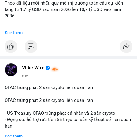
Theo dữ liệu mới nhất, quy mô thị trường toàn cầu dự kiến
Lời khuyên: Nhà đầu tư nhỏ lẻ nên quan sát thêm 2-4 giờ sau
tăng từ 1,7 tỷ USD vào năm 2026 lên 10,7 tỷ USD vào năm
khi giao dịch được xác nhận, tránh hành động theo cảm xúc.
2036.
Xác minh địa chỉ ví đích trước khi đưa ra quyết định vào lệnh,
ưu tiên quản trị rủi ro trong giai đoạn biến động mạnh.
Mức tăng trưởng này tương ứng với tốc độ tăng trưởng kép
Đọc thêm
hàng năm (CAGR) ấn tượng lên tới 20,2%.
#99dot6btc
#capvoichuyentien
#vilanhtichluy
#aplucban
#btcmempool65k
Điều gì đang thúc đẩy sự tăng trưởng vượt bậc này? Hãy cùng
theo dõi các phân tích chuyên sâu về xu hướng công nghệ và
nhu cầu thị trường trong thời gian tới.
Vlike Wire
8 m
OFAC trừng phạt 2 sàn crypto liên quan Iran
OFAC trừng phạt 2 sàn crypto liên quan Iran
- US Treasury OFAC trừng phạt cá nhân và 2 sàn crypto.
- Động cơ: hỗ trợ rửa tiền $5 triệu tài sản kỹ thuật số liên quan
Iran.
- Các sàn bị cấm hoạt động, tài khoản bị khóa.
Đọc thêm