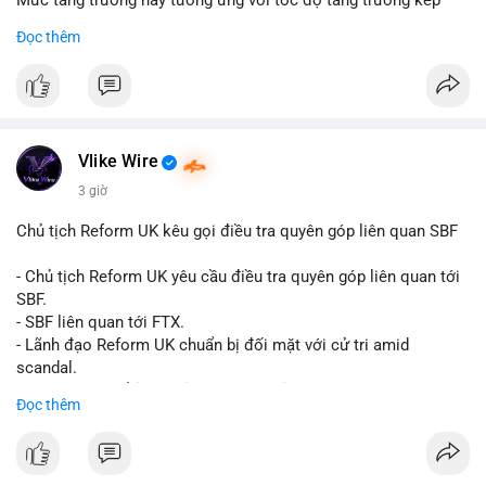
Mức tăng trưởng này tương ứng với tốc độ tăng trưởng kép
hàng năm (CAGR) đạt 5,9% trong giai đoạn dự báo.
Đọc thêm
Đây là tín hiệu tích cực cho các nhà sản xuất, nhà phân phối và
nhà đầu tư trong ngành vật liệu xây dựng và hạ tầng.
Bạn đánh giá thế nào về tiềm năng của dòng sản phẩm ống
nhựa polyolefin trong tương lai?
Vlike Wire
3 giờ
Chủ tịch Reform UK kêu gọi điều tra quyên góp liên quan SBF
- Chủ tịch Reform UK yêu cầu điều tra quyên góp liên quan tới
SBF.
- SBF liên quan tới FTX.
- Lãnh đạo Reform UK chuẩn bị đối mặt với cử tri amid
scandal.
- Sự kiện có thể ảnh hưởng đến hình ảnh SBF và FTX.
Đọc thêm
- Không có thông tin tác động thị trường ngay lập tức.
#binancesquare
#cryptonews
#sbf
#ftx
#reformuk
$btc $eth