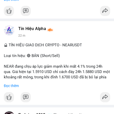
- Tác động: rủi ro cho thị trường crypto, tăng áp lực pháp lý.
#binancesquare
#cryptonews
#ofac
#ussanctions
#iran
$btc $eth
Tín Hiệu Alpha
#vlikevn
#titanbot
22 m
📰 Nguồn: Cointelegraph
🔮 TÍN HIỆU GIAO DỊCH CRYPTO - NEARUSDT
Loại tín hiệu: 🔴 BÁN (Short/Sell)
NEAR đang chịu áp lực giảm mạnh khi mất 4.1% trong 24h
qua. Giá hiện tại 1.5910 USD chỉ cách đáy 24h 1.5880 USD một
khoảng rất mỏng, trong khi đỉnh 1.6700 USD đã bị bỏ lại phía
sau. Biên độ dao động ngày đạt 4.9%, cho thấy phe bán đang
Đọc thêm
kiểm soát hoàn toàn. Khối lượng giao dịch 10.29 triệu NEAR
không đủ lớn để tạo lực đỡ, xác nhận xu hướng đi xuống đang
tiếp diễn.
Khuyến nghị giao dịch: