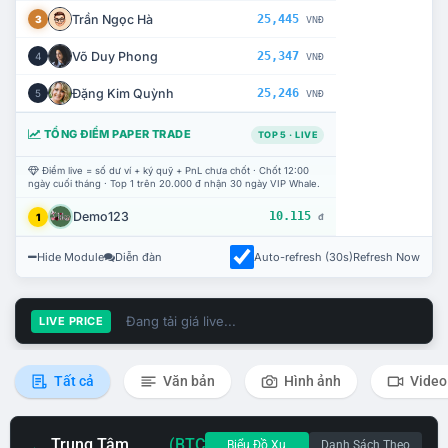
Trần Ngọc Hà
25,445
3
VNĐ
Võ Duy Phong
25,347
4
VNĐ
Đặng Kim Quỳnh
25,246
5
VNĐ
TỔNG ĐIỂM PAPER TRADE
TOP 5 · LIVE
Điểm live = số dư ví + ký quỹ + PnL chưa chốt · Chốt 12:00
ngày cuối tháng · Top 1 trên 20.000 đ nhận 30 ngày VIP Whale.
Demo123
10.115
1
đ
Hide Module
Diễn đàn
Auto-refresh (30s)
Refresh Now
Đang tải giá live...
LIVE PRICE
Tất cả
Văn bản
Hình ảnh
Video
Trung Tâm
(BTC
Biểu Đồ Xu
Danh Sách Theo