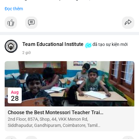
Đọc thêm
#binancesquare
#cryptonews
#btc
#eth
$btc $eth
#vlikevn
#titanbot
Team Educational Institute
đã tạo sự kiện mới
📰 Nguồn: CoinDesk
2 giờ
Aug
28
Choose the Best Montessori Teacher Training Institute in Coimbatore for a Rewarding Career
2nd Floor, 857A, Shop, 44, VKK Menon Rd,
Siddhapudur, Gandhipuram, Coimbatore, Tamil
Nadu 641044