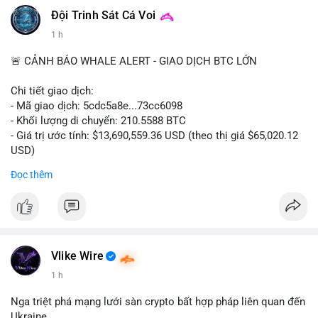
#vlikevn
#titanbot
Đội Trinh Sát Cá Voi
1 h
📰 Nguồn: CoinDesk
🚨 CẢNH BÁO WHALE ALERT - GIAO DỊCH BTC LỚN
Chi tiết giao dịch:
- Mã giao dịch: 5cdc5a8e...73cc6098
- Khối lượng di chuyển: 210.5588 BTC
- Giá trị ước tính: $13,690,559.36 USD (theo thị giá $65,020.12
USD)
- Thời gian: 14:19:51 2026-08-07 UTC
Đọc thêm
Nhận định phân tích hành vi của Cá voi dựa trên giao dịch này
(ví dụ: chuyển dịch lượng lớn coin, gom hàng ví lạnh, áp lực
bán tiềm năng...) và tác động tâm lý thị trường.
Lời khuyên ngắn gọn cho nhà đầu tư nhỏ lẻ.
Vlike Wire
Hashtags: Tự trích xuất 3-5 hashtag ĐỘC NHẤT từ nội dung
1 h
chính của bài viết này. Hashtag phải là các từ khóa cụ thể xuất
hiện trong bài (khối lượng BTC, hành vi cá voi, loại ví, mức giá
Nga triệt phá mạng lưới sàn crypto bất hợp pháp liên quan đến
USD). TUYỆT ĐỐI KHÔNG lặp lại các hashtag chung chung
Ukraine