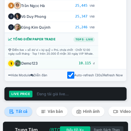
Trần Ngọc Hà
25,445
3
VNĐ
Võ Duy Phong
25,347
4
VNĐ
Đặng Kim Quỳnh
25,246
5
VNĐ
TỔNG ĐIỂM PAPER TRADE
TOP 5 · LIVE
Điểm live = số dư ví + ký quỹ + PnL chưa chốt · Chốt 12:00
ngày cuối tháng · Top 1 trên 20.000 đ nhận 30 ngày VIP Whale.
Demo123
10.115
1
đ
Hide Module
Diễn đàn
Auto-refresh (30s)
Refresh Now
Đang tải giá live...
LIVE PRICE
Tất cả
Văn bản
Hình ảnh
Video
Trung Tâm
(BTC
Biểu Đồ Xu
Danh Sách Theo