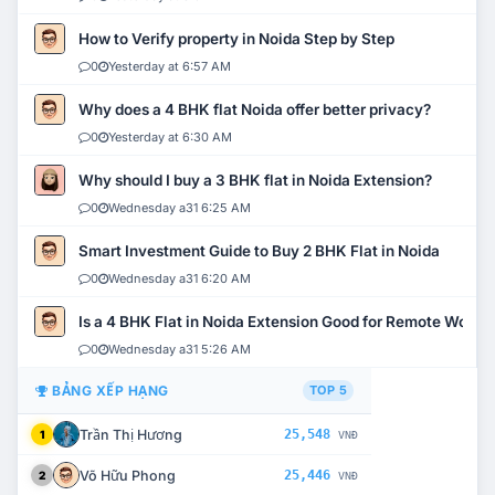
How to Verify property in Noida Step by Step
0
Yesterday at 6:57 AM
Why does a 4 BHK flat Noida offer better privacy?
0
Yesterday at 6:30 AM
Why should I buy a 3 BHK flat in Noida Extension?
0
Wednesday a31 6:25 AM
Smart Investment Guide to Buy 2 BHK Flat in Noida
0
Wednesday a31 6:20 AM
Is a 4 BHK Flat in Noida Extension Good for Remote Work?
0
Wednesday a31 5:26 AM
BẢNG XẾP HẠNG
TOP 5
Trần Thị Hương
25,548
1
VNĐ
Võ Hữu Phong
25,446
2
VNĐ