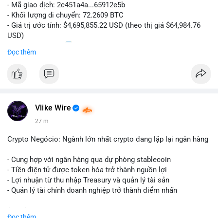
- Mã giao dịch: 2c451a4a...65912e5b
- Khối lượng di chuyển: 72.2609 BTC
- Giá trị ước tính: $4,695,855.22 USD (theo thị giá $64,984.76
USD)
- Thời gian: 15:20
0 2026-08-07 UTC
Đọc thêm
Nhận định phân tích hành vi của Cá voi dựa trên giao dịch này:
Lượng BTC trị giá gần 4,7 triệu USD được dồn vào một giao
dịch duy nhất cho thấy dấu hiệu chuyển tiền có chủ đích,
không phải hành động phân tán nhỏ lẻ. Nếu điểm đến là ví sàn
Vlike Wire
giao dịch, áp lực bán ngắn hạn có thể gia tăng, ảnh hưởng đến
tâm lý nhà đầu tư. Ngược lại, nếu dòng tiền đổ về ví lạnh, đây
27 m
là tín hiệu tích lũy dài hạn, cho thấy cá voi đang gom hàng ở
vùng giá hiện tại thay vì thoát ra.
Crypto Negócio: Ngành lớn nhất crypto đang lặp lại ngân hàng
Lời khuyên ngắn gọn cho nhà đầu tư nhỏ lẻ: Theo dõi sát địa
- Cung hợp với ngân hàng qua dự phòng stablecoin
chỉ nhận của giao dịch này trong 24-48 giờ tới. Đừng vội hành
- Tiền điện tử được token hóa trở thành nguồn lợi
động theo cảm xúc khi chỉ dựa vào một lệnh chuyển đơn lẻ;
- Lợi nhuận từ thu nhập Treasury và quản lý tài sản
hãy quan sát thêm các lệnh tiếp theo để xác nhận xu hướng
- Quản lý tài chính doanh nghiệp trở thành điểm nhấn
dòng tiền trước khi điều chỉnh vị thế.
$btc $eth
Đọc thêm