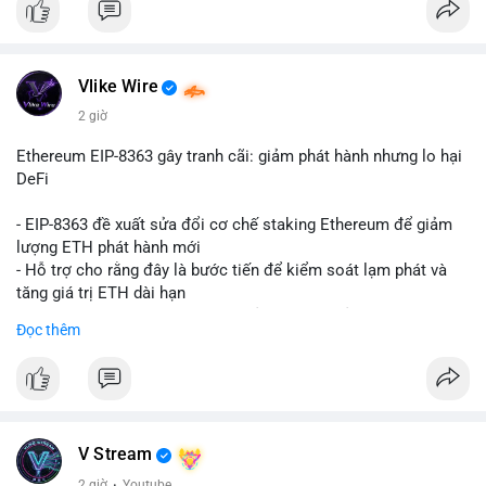
Vlike Wire
2 giờ
Ethereum EIP-8363 gây tranh cãi: giảm phát hành nhưng lo hại
DeFi
- EIP-8363 đề xuất sửa đổi cơ chế staking Ethereum để giảm
lượng ETH phát hành mới
- Hỗ trợ cho rằng đây là bước tiến để kiểm soát lạm phát và
tăng giá trị ETH dài hạn
- Các nhà phê bình lo ngại việc giảm phần thưởng sẽ làm yếu
Đọc thêm
động lực staking, ảnh hưởng đến bảo mật mạng lưới
- Lo ngại thêm: có thể làm giảm hấp dẫn của DeFi, giảm sự phi
tập trung và làm chậm sự tham gia của nhà đầu tư istituционаl
- Diễn ra trong bối cảnh Ethereum đang cân bằng giữa giảm
phát hành và duy trì sức hấp dẫn cho hệ sinh thái
#binancesquare
#cryptonews
#eth
#defi
#eip8363
V Stream
2 giờ
·
Youtube