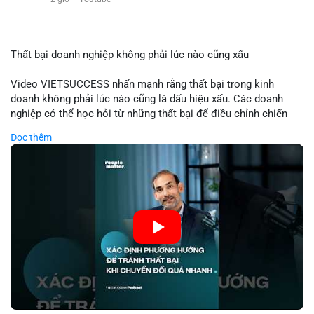
$eth
#vlikevn
#titanbot
Thất bại doanh nghiệp không phải lúc nào cũng xấu
📰 Nguồn: Cointelegraph
Video VIETSUCCESS nhấn mạnh rằng thất bại trong kinh
doanh không phải lúc nào cũng là dấu hiệu xấu. Các doanh
nghiệp có thể học hỏi từ những thất bại để điều chỉnh chiến
lược, phát triển sản phẩm mới, hoặc phát hiện lỗi trong quy
Đọc thêm
trình. Trong lĩnh vực tài chính và crypto, hiểu rõ nguyên nhân
thất bại giúp quản lý rủi ro hiệu quả và tránh lặp lại sai lầm.
Điều này đặc biệt quan trọng khi áp dụng vào các mô hình kinh
doanh mới hoặc đầu tư vào dự án blockchain.
🎥 Xem video trực tiếp tại:
Nguồn: VIETSUCCESS