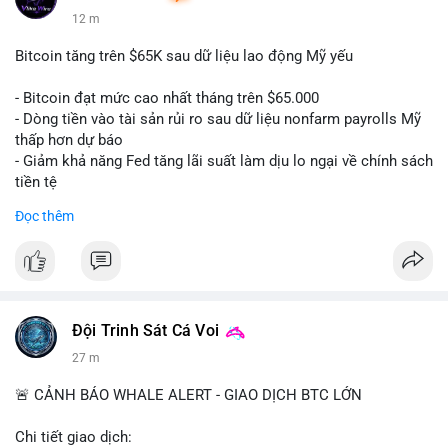
12 m
Bitcoin tăng trên $65K sau dữ liệu lao động Mỹ yếu
- Bitcoin đạt mức cao nhất tháng trên $65.000
- Dòng tiền vào tài sản rủi ro sau dữ liệu nonfarm payrolls Mỹ
thấp hơn dự báo
- Giảm khả năng Fed tăng lãi suất làm dịu lo ngại về chính sách
tiền tệ
#binancesquare
#cryptonews
#btc
Đọc thêm
$btc
#vlikevn
#titanbot
📰 Nguồn: Cointelegraph
Đội Trinh Sát Cá Voi
27 m
🚨 CẢNH BÁO WHALE ALERT - GIAO DỊCH BTC LỚN
Chi tiết giao dịch: