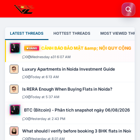
LATEST THREADS
HOTTEST THREADS
MOST VIEWED THRE
CẢNH BÁO BẢO MẬT &amp; NỘI QUY CỘNG ĐỒN
VÀNG
0
Wednesday a31 6:07 AM
Luxury Apartments in Noida Investment Guide
0
Today at 6:13 AM
Is RERA Enough When Buying Flats in Noida?
0
Today at 5:37 AM
BTC (Bitcoin) - Phân tích snapshot ngày 06/08/2026
0
Yesterday at 2:43 PM
What should I verify before booking 3 BHK flats in Noida?
0
Yesterday at 8:01 AM