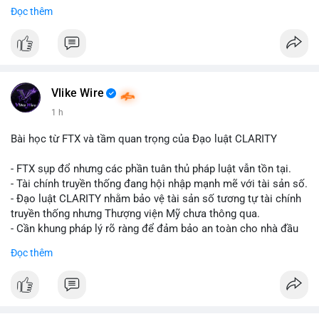
Đọc thêm
$btc
#vlikevn
#titanbot
📰 Nguồn: CoinDesk
Vlike Wire
1 h
Bài học từ FTX và tầm quan trọng của Đạo luật CLARITY
- FTX sụp đổ nhưng các phần tuân thủ pháp luật vẫn tồn tại.
- Tài chính truyền thống đang hội nhập mạnh mẽ với tài sản số.
- Đạo luật CLARITY nhằm bảo vệ tài sản số tương tự tài chính
truyền thống nhưng Thượng viện Mỹ chưa thông qua.
- Cần khung pháp lý rõ ràng để đảm bảo an toàn cho nhà đầu
tư.
Đọc thêm
#binancesquare
#cryptonews
#ftx
#regulation
#clarityact
$btc $eth