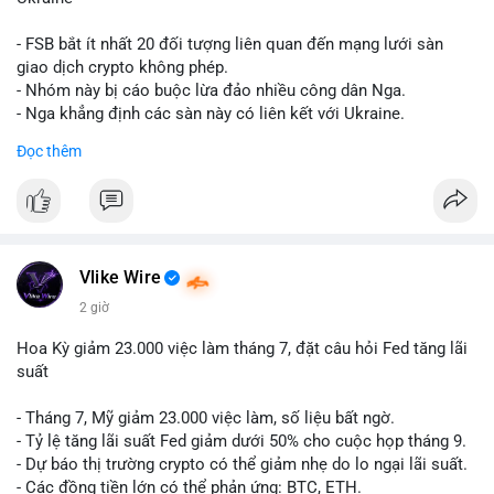
giống nhau ở mọi bài như
#whalealert
,
#smartmoney
,
#cryptonews
,
#vlikesignals
. Mỗi bài viết phải có bộ hashtag
- FSB bắt ít nhất 20 đối tượng liên quan đến mạng lưới sàn
riêng biệt phản ánh đúng nội dung cụ thể của giao dịch đó. Ví
giao dịch crypto không phép.
dụ nếu giao dịch 45 BTC chuyển ví lạnh:
#45btc
#vilanh
- Nhóm này bị cáo buộc lừa đảo nhiều công dân Nga.
#tichluydaihan
#btcmempool
. KHÔNG dùng hashtag tên mô
- Nga khẳng định các sàn này có liên kết với Ukraine.
hình AI (
#gpt
,
#deepseek
,
#gemini
,
#claude
,
#ai
).
Đọc thêm
#russia
#cryptonews
#regulation
#fsb
$btc $eth
#vlikevn
#titanbot
Vlike Wire
📰 Nguồn: CoinDesk
2 giờ
Hoa Kỳ giảm 23.000 việc làm tháng 7, đặt câu hỏi Fed tăng lãi
suất
- Tháng 7, Mỹ giảm 23.000 việc làm, số liệu bất ngờ.
- Tỷ lệ tăng lãi suất Fed giảm dưới 50% cho cuộc họp tháng 9.
- Dự báo thị trường crypto có thể giảm nhẹ do lo ngại lãi suất.
- Các đồng tiền lớn có thể phản ứng: BTC, ETH.