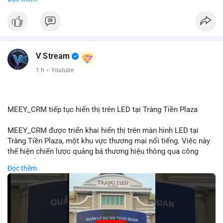
#72dot2609btc
#4triệu7usd
#chuyểnvílạnh
#áplựcbántiềmnăng
#mempoolbtc
#vlikevn
#titanbot
📰 Nguồn: Cointelegraph
V Stream
1 h
·
Youtube
MEEY_CRM tiếp tục hiển thị trên LED tại Tràng Tiền Plaza
MEEY_CRM được triển khai hiển thị trên màn hình LED tại
Tràng Tiền Plaza, một khu vực thương mại nổi tiếng. Việc này
thể hiện chiến lược quảng bá thương hiệu thông qua công
nghệ hiển thị công cộng. Tràng Tiền Plaza thu hút lượng khách
Đọc thêm
lớn hàng ngày, giúp tăng cường nhận diện thương hiệu
MEEY_CRM. Mô hình này kết hợp công nghệ LED với việc đặt
sản tại điểm giao thông quan trọng.
🎥 Xem video trực tiếp tại: