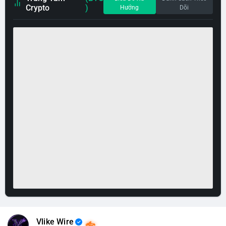
Crypto
)
Hướng
Dõi
Vlike Wire