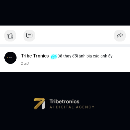
Tribe Tronics
Đã thay đổi ảnh bìa của anh ấy
2 giờ