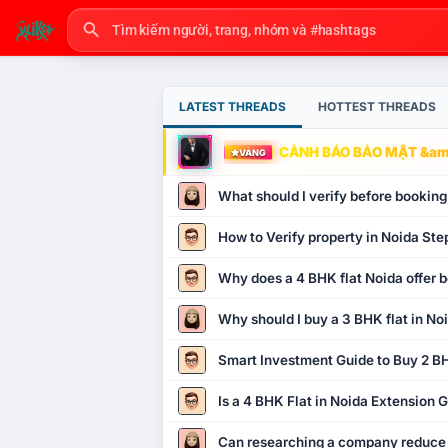
LATEST THREADS
HOTTEST THREADS
CẢNH BÁO BẢO MẬT &amp
VÀNG
What should I verify before booking
How to Verify property in Noida Ste
Why does a 4 BHK flat Noida offer b
Why should I buy a 3 BHK flat in No
Smart Investment Guide to Buy 2 BH
Is a 4 BHK Flat in Noida Extension
Can researching a company reduce