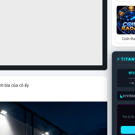
Coin R
⚡ TITA
BTC
----
--%
nh bìa của cô ấy
SYSTEM:
Trợ lý A