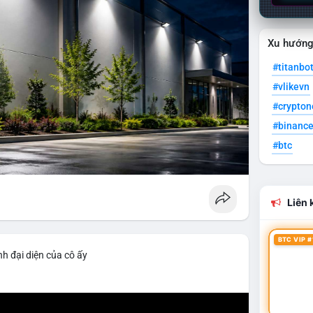
Xu hướn
#titanbo
#vlikevn
#crypto
#binanc
#btc
Liên k
BTC VIP #
h đại diện của cô ấy