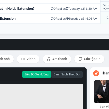
Đi
at in Noida Extension?
0
Replies
Tuesday a31 6:30 AM
ngày
C
 Extension
0
Replies
Tuesday a31 6:01 AM
nh ảnh
Video
Âm thanh
Các tập tin
Thàn
Biểu Đồ Xu Hướng
Danh Sách Theo Dõi
Sơn Vl