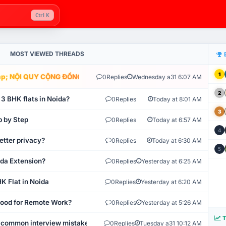
Ctrl K
MOST VIEWED THREADS
1
; NỘI QUY CỘNG ĐỒNG VLIKE.VN: HỆ THỐNG GIÁM SÁT TỰ ĐỘNG V
0
Replies
Wednesday a31 6:07 AM
2
 3 BHK flats in Noida?
0
Replies
Today at 8:01 AM
3
p by Step
0
Replies
Today at 6:57 AM
4
etter privacy?
0
Replies
Today at 6:30 AM
5
ida Extension?
0
Replies
Yesterday at 6:25 AM
K Flat in Noida
0
Replies
Yesterday at 6:20 AM
 Good for Remote Work?
0
Replies
Yesterday at 5:26 AM
T
 common interview mistakes?
0
Replies
Tuesday a31 10:12 AM