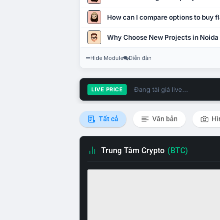
How can I compare options to buy fl
Why Choose New Projects in Noida
Hide Module
Diễn đàn
Đang tải giá live...
LIVE PRICE
Tất cả
Văn bản
Hì
Trung Tâm Crypto
(BTC)