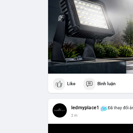
Like
Bình luận
ledmyplace1
Đã thay đổi ản
2 m