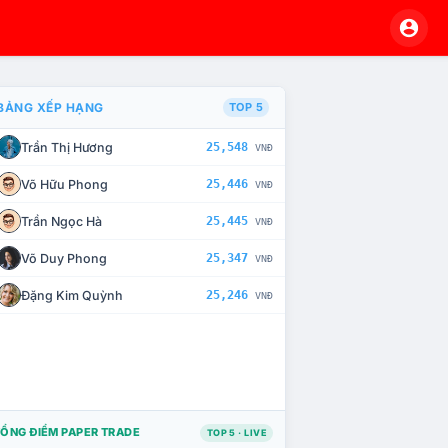
BẢNG XẾP HẠNG
TOP 5
Trần Thị Hương
25,548
VNĐ
À CHẾ TÀI XỬ LÝ VI PHẠM
Võ Hữu Phong
25,446
VNĐ
Trần Ngọc Hà
25,445
VNĐ
Võ Duy Phong
25,347
VNĐ
Đặng Kim Quỳnh
25,246
VNĐ
ỔNG ĐIỂM PAPER TRADE
TOP 5 · LIVE