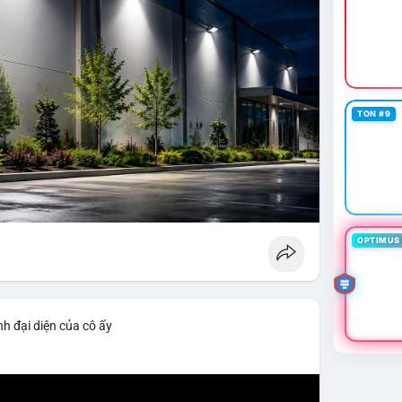
TON #9
OPTIMUS 
h đại diện của cô ấy