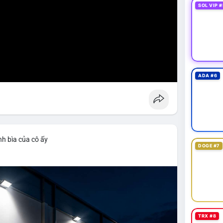
SOL VIP #
ADA #6
nh bìa của cô ấy
DOGE #7
TRX #8