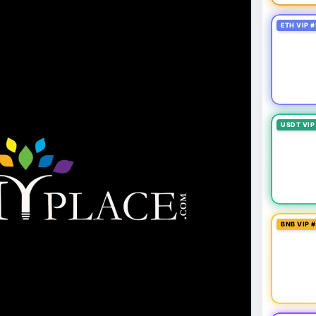
ETH VIP #
USDT VIP
BNB VIP 