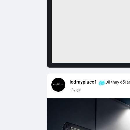
ledmyplace1
Đã thay đổi ả
bây giờ