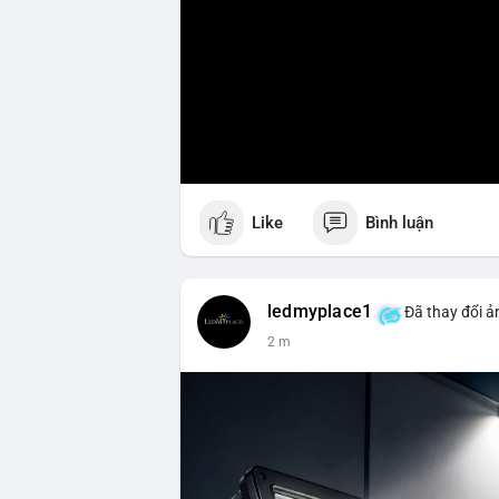
Like
Bình luận
ledmyplace1
Đã thay đổi ả
2 m