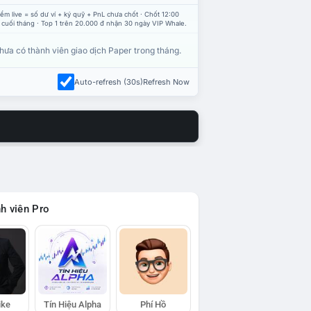
ểm live = số dư ví + ký quỹ + PnL chưa chốt · Chốt 12:00
 cuối tháng · Top 1 trên 20.000 đ nhận 30 ngày VIP Whale.
hưa có thành viên giao dịch Paper trong tháng.
Auto-refresh (30s)
Refresh Now
h viên Pro
ike
Tín Hiệu Alpha
Phí Hồ