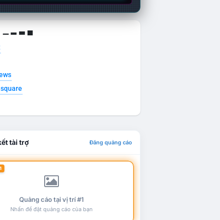
g ▁ ▂ ▃ ▄
t
news
esquare
ết tài trợ
Đăng quảng cáo
1
Quảng cáo tại vị trí #1
Nhấn để đặt quảng cáo của bạn