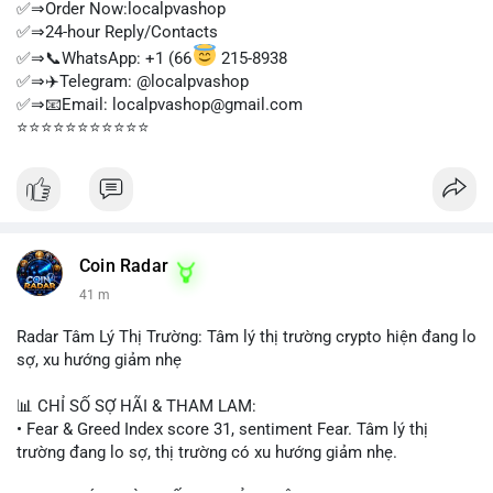
✅⇒Order Now:localpvashop
✅⇒24-hour Reply/Contacts
✅⇒📞WhatsApp: +1 (66
215-8938
✅⇒✈️Telegram: @localpvashop
✅⇒📧Email: localpvashop@gmail.com
⭐⭐⭐⭐⭐⭐⭐⭐⭐⭐⭐
Coin Radar
41 m
Radar Tâm Lý Thị Trường: Tâm lý thị trường crypto hiện đang lo
sợ, xu hướng giảm nhẹ
📊 CHỈ SỐ SỢ HÃI & THAM LAM:
• Fear & Greed Index score 31, sentiment Fear. Tâm lý thị
trường đang lo sợ, thị trường có xu hướng giảm nhẹ.