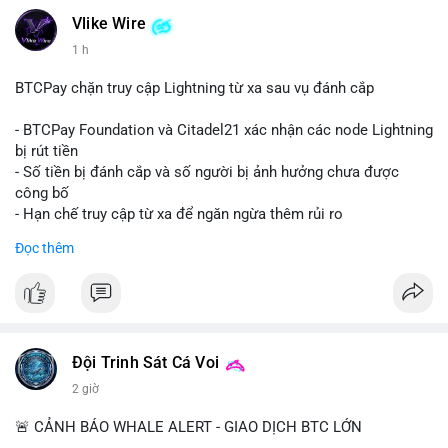
không phải lệnh bán khẩn cấp. Khối lượng trung bình thường là
dấu hiệu của việc gom ví lạnh hoặc chuẩn bị thanh khoản cho
Vlike Wire
giao dịch OTC. Áp lực bán trực tiếp lên sàn là thấp, nhưng tâm
1 h
lý thị trường có thể dao động nhẹ do sự chú ý vào dòng tiền
lớn.
BTCPay chặn truy cập Lightning từ xa sau vụ đánh cắp
Nhà đầu tư nhỏ lẻ nên theo dõi xác nhận giao dịch và dòng
- BTCPay Foundation và Citadel21 xác nhận các node Lightning
tiền tiếp theo từ ví nguồn. Không nên hành động vội vàng dựa
bị rút tiền
trên một giao dịch đơn lẻ; hãy quan sát thêm 2-3 khối lượng
- Số tiền bị đánh cắp và số người bị ảnh hưởng chưa được
tương tự trong 24 giờ tới để xác định xu hướng rõ ràng.
công bố
- Hạn chế truy cập từ xa để ngăn ngừa thêm rủi ro
#10btc
#648kusd
#mempoolbtc
#taicocauvi
#giaodichlon
Đọc thêm
#binancesquare
#cryptonews
#btcpay
#lightningnetwork
#btc
$btc
#vlikevn
#titanbot
Đội Trinh Sát Cá Voi
📰 Nguồn: Cointelegraph
2 giờ
🚨 CẢNH BÁO WHALE ALERT - GIAO DỊCH BTC LỚN