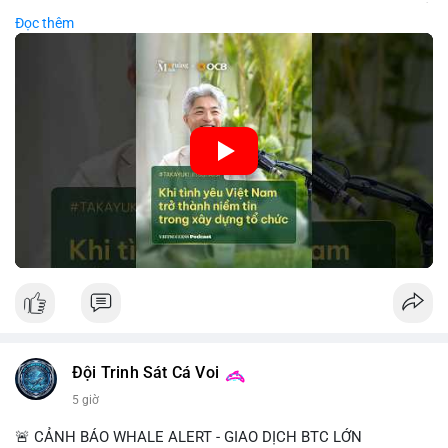
sàng đầu tư dài hạn vào các doanh nghiệp nội địa, bao gồm cả
Đọc thêm
các công ty blockchain và tiền mã hoá. Sự tăng cường niềm
tin này giúp giảm rủi ro thị trường, cải thiện chi phí vốn và thúc
đẩy sự phát triển bền vững của ngành công nghệ tài chính. Các
nhà quản lý cần khai thác tinh thần này để xây dựng chiến lược
phát triển bền vững và thu hút vốn đầu tư.
🎥 Xem video trực tiếp tại:
Nguồn: VIETSUCCESS
Đội Trinh Sát Cá Voi
5 giờ
🚨 CẢNH BÁO WHALE ALERT - GIAO DỊCH BTC LỚN