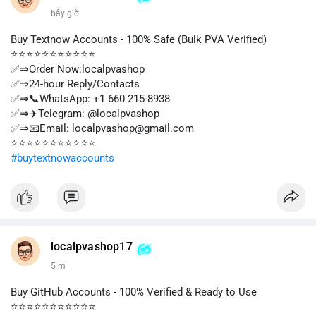
bây giờ
Buy Textnow Accounts - 100% Safe (Bulk PVA Verified)
⭐⭐⭐⭐⭐⭐⭐⭐⭐⭐⭐
✅⇒Order Now:localpvashop
✅⇒24-hour Reply/Contacts
✅⇒📞WhatsApp: +1 660 215-8938
✅⇒✈️Telegram: @localpvashop
✅⇒📧Email: localpvashop@gmail.com
⭐⭐⭐⭐⭐⭐⭐⭐⭐⭐⭐
#buytextnowaccounts
localpvashop17
5 m
Buy GitHub Accounts - 100% Verified & Ready to Use
⭐⭐⭐⭐⭐⭐⭐⭐⭐⭐⭐