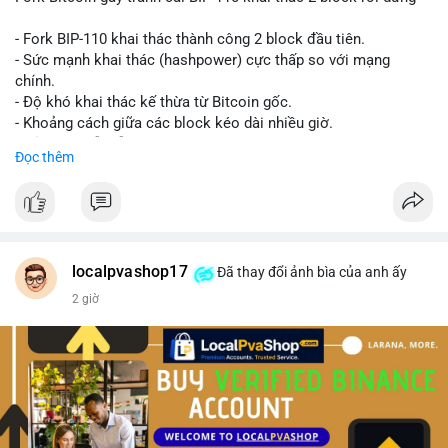
- Fork BIP-110 khai thác thành công 2 block đầu tiên.
- Sức mạnh khai thác (hashpower) cực thấp so với mạng
chính.
- Độ khó khai thác kế thừa từ Bitcoin gốc.
- Khoảng cách giữa các block kéo dài nhiều giờ.
- Cả hai chuỗi vẫn chấp nhận cùng một giao dịch.
Đọc thêm
#bitcoin
#btc
#cryptonews
#blockchain
#bip110
$btc
#vlikevn
#titanbot
localpvashop17
Đã thay đổi ảnh bìa của anh ấy
2 giờ
📰 Nguồn: CoinDesk