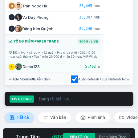
Trần Ngọc Hà
25,445
3
VNĐ
Võ Duy Phong
25,347
4
VNĐ
Đặng Kim Quỳnh
25,246
5
VNĐ
TỔNG ĐIỂM PAPER TRADE
TOP 5 · LIVE
Điểm live = số dư ví + ký quỹ + PnL chưa chốt · Chốt 12:00
ngày cuối tháng · Top 1 trên 20.000 đ nhận 30 ngày VIP Whale.
Demo123
5.492
1
đ
Hide Module
Diễn đàn
Auto-refresh (30s)
Refresh Now
Đang tải giá live...
LIVE PRICE
Tất cả
Văn bản
Hình ảnh
Video
Trung Tâm
(BTC
Biểu Đồ Xu
Danh Sách Theo