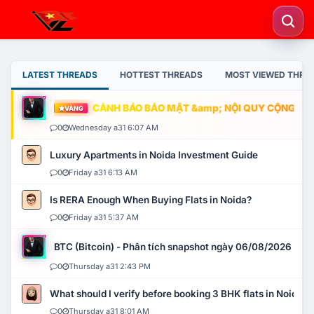
LATEST THREADS
HOTTEST THREADS
MOST VIEWED THRE
CẢNH BÁO BẢO MẬT &amp; NỘI QUY CỘNG ĐỒNG
VÀNG
0
Wednesday a31 6:07 AM
Luxury Apartments in Noida Investment Guide
0
Friday a31 6:13 AM
Is RERA Enough When Buying Flats in Noida?
0
Friday a31 5:37 AM
BTC (Bitcoin) - Phân tích snapshot ngày 06/08/2026
0
Thursday a31 2:43 PM
What should I verify before booking 3 BHK flats in Noida?
0
Thursday a31 8:01 AM