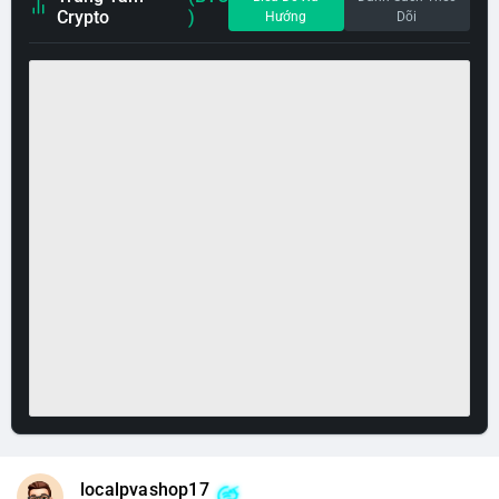
Crypto
)
Hướng
Dõi
localpvashop17