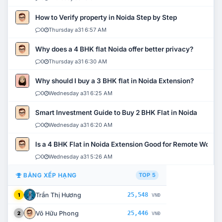
How to Verify property in Noida Step by Step
0
Thursday a31 6:57 AM
Why does a 4 BHK flat Noida offer better privacy?
0
Thursday a31 6:30 AM
Why should I buy a 3 BHK flat in Noida Extension?
0
Wednesday a31 6:25 AM
Smart Investment Guide to Buy 2 BHK Flat in Noida
0
Wednesday a31 6:20 AM
Is a 4 BHK Flat in Noida Extension Good for Remote Work?
0
Wednesday a31 5:26 AM
BẢNG XẾP HẠNG
TOP 5
Trần Thị Hương
25,548
1
VNĐ
Võ Hữu Phong
25,446
2
VNĐ