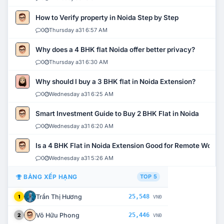
How to Verify property in Noida Step by Step
0
Thursday a31 6:57 AM
Why does a 4 BHK flat Noida offer better privacy?
0
Thursday a31 6:30 AM
Why should I buy a 3 BHK flat in Noida Extension?
0
Wednesday a31 6:25 AM
Smart Investment Guide to Buy 2 BHK Flat in Noida
0
Wednesday a31 6:20 AM
Is a 4 BHK Flat in Noida Extension Good for Remote Work?
0
Wednesday a31 5:26 AM
BẢNG XẾP HẠNG
TOP 5
Trần Thị Hương
25,548
1
VNĐ
Võ Hữu Phong
25,446
2
VNĐ