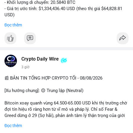
- Khối lượng di chuyển: 20.5840 BTC
- Giá trị ước tính: $1,334,436.40 USD (theo thị giá $64,828.81
USD)
- Thời gian: 00:19:43 2026-08-08 UTC
Đọc thêm
Nhận định phân tích: Giao dịch 20.58 BTC trị giá hơn 1.33 triệu
USD được thực hiện vào phiên Á, thời điểm thanh khoản
mỏng. Quy mô này nằm trong nhóm cá voi trung bình, chưa đủ
tạo áp lực bán trực tiếp lên sàn. Khả năng cao là hành vi tái
phân bổ tài sản giữa các ví nóng, hoặc chuẩn bị thanh khoản
Crypto Daily Wire
cho các lệnh OTC. Dòng tiền không đổ thẳng lên sàn tập trung,
3 giờ
nên rủi ro bán tháo ngắn hạn thấp, nhưng tâm lý thị trường có
thể dao động nhẹ do theo dõi sát biến động ví lớn.
📰 BẢN TIN TỔNG HỢP CRYPTO TỐI - 08/08/2026
Lời khuyên: Nhà đầu tư nhỏ lẻ không nên hành động theo cảm
[Xu hướng chung]: 🟡 Trung lập (Neutral)
xúc từ một giao dịch đơn lẻ. Quan sát thêm 2-3 khối chuyển
tiếp theo trong 24 giờ để xác nhận xu hướng. Giữ tỷ trọng tiền
Bitcoin xoay quanh vùng 64.500-65.000 USD khi thị trường chờ
mặt hợp lý, tránh đòn bẩy cao trong vùng giá hiện tại.
đợi tín hiệu rõ ràng hơn từ vĩ mô và pháp lý. Chỉ số Fear &
Greed dừng ở 29 (Sợ hãi), phản ánh tâm lý thận trọng của giới
#20dot58btc
#phienau
#taiphanbotaisan
#giaodichotc
đầu tư.
Đọc thêm
#theodoivilon