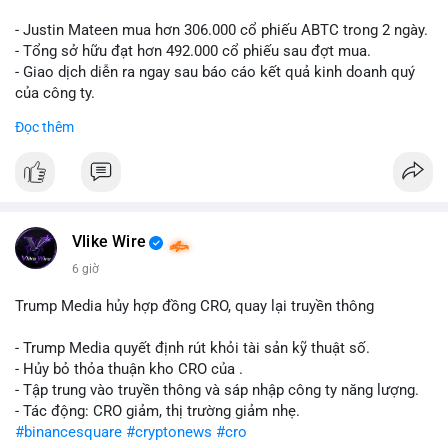
- Justin Mateen mua hơn 306.000 cổ phiếu ABTC trong 2 ngày.
- Tổng sở hữu đạt hơn 492.000 cổ phiếu sau đợt mua.
- Giao dịch diễn ra ngay sau báo cáo kết quả kinh doanh quý
của công ty.
Đọc thêm
#abtc
#cryptonews
#stockmarket
#trump
$btc $eth
#vlikevn
#titanbot
Vlike Wire
📰 Nguồn: CoinDesk
6 giờ
Trump Media hủy hợp đồng CRO, quay lại truyền thông
- Trump Media quyết định rút khỏi tài sản kỹ thuật số.
- Hủy bỏ thỏa thuận kho CRO của .
- Tập trung vào truyền thông và sáp nhập công ty năng lượng.
- Tác động: CRO giảm, thị trường giảm nhẹ.
#binancesquare
#cryptonews
#cro