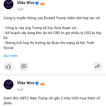
Động thái này có thể là bước chuẩn bị thanh khoản để bán ra,
Vlike Wire
hoặc tái phân bổ tài sản giữa các ví nóng nhằm tối ưu phí giao
5 giờ
dịch. Việc di chuyển một phần nhỏ trong tổng nắm giữ cho
thấy cá voi đang thăm dò thanh khoản thị trường trước khi có
Công ty truyền thông của Donald Trump chấm dứt hợp tác với
hành động lớn hơn.
- Công ty của ông Trump sẽ hủy thỏa thuận với .
Lời khuyên cho nhà đầu tư nhỏ lẻ: Theo dõi xác nhận giao dịch
- Kế hoạch xây dựng kho dự trữ CRO trị giá nhiều tỷ USD bị hủy
và dòng tiền tiếp theo từ ví nguồn. Khối lượng này chưa đủ tạo
bỏ.
áp lực bán mạnh, nhưng nếu xuất hiện thêm 2-3 giao dịch
- Không tích hợp thị trường dự đoán lên mạng xã hội Truth
tương tự trong 24 giờ tới, khả năng cao là sóng điều chỉnh
Social.
ngắn hạn. Giữ tỷ trọng danh mục hợp lý, tránh FOMO mua đuổi
Đọc thêm
ở vùng giá hiện tại.
#binancesquare
#cryptonews
#cro
#trump
#truthsocial
#12dot1btc
#786kusd
#dichuyenvinuong
#khangcu64900
$cro
#mempoolbtc
#vlikevn
#titanbot
Vlike Wire
📰 Nguồn: Cointelegraph
5 giờ
Giám đốc ABTC thân Trump chi gần 2 triệu USD mua thêm cổ
phiếu