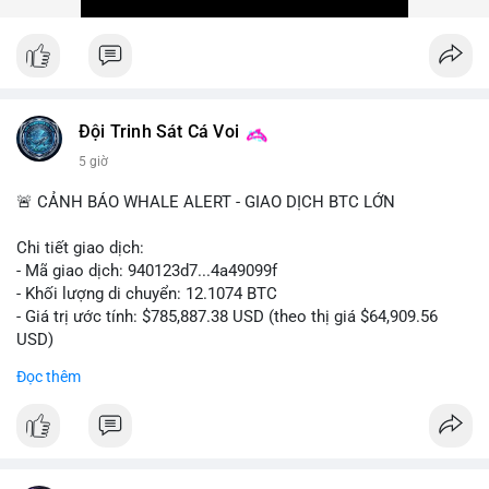
Xem chi tiết các bài viết đầy đủ tại dòng thời gian của Vlike.vn!
#ofacsanctions
#bitgoipo
#bybitlawsuit
#crodelist
#nearshortsignal
Đội Trinh Sát Cá Voi
5 giờ
🚨 CẢNH BÁO WHALE ALERT - GIAO DỊCH BTC LỚN
Chi tiết giao dịch:
- Mã giao dịch: 940123d7...4a49099f
- Khối lượng di chuyển: 12.1074 BTC
- Giá trị ước tính: $785,887.38 USD (theo thị giá $64,909.56
USD)
- Thời gian: 22:17:40 2026-08-07 UTC
Đọc thêm
Nhận định phân tích hành vi của Cá voi dựa trên giao dịch này:
Khối lượng 12.1 BTC tương đương gần 786 nghìn USD được di
chuyển trong một giao dịch chưa xác nhận duy nhất. Mức giá
$64,909.56 đang nằm gần vùng kháng cự tâm lý quan trọng.