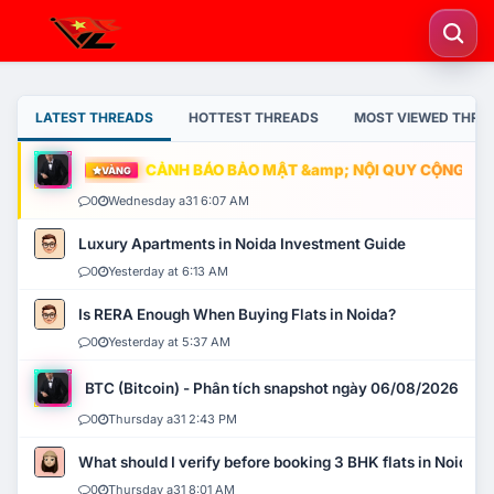
LATEST THREADS
HOTTEST THREADS
MOST VIEWED THRE
CẢNH BÁO BẢO MẬT &amp; NỘI QUY CỘNG ĐỒNG
VÀNG
0
Wednesday a31 6:07 AM
Luxury Apartments in Noida Investment Guide
0
Yesterday at 6:13 AM
Is RERA Enough When Buying Flats in Noida?
0
Yesterday at 5:37 AM
BTC (Bitcoin) - Phân tích snapshot ngày 06/08/2026
0
Thursday a31 2:43 PM
What should I verify before booking 3 BHK flats in Noida?
0
Thursday a31 8:01 AM