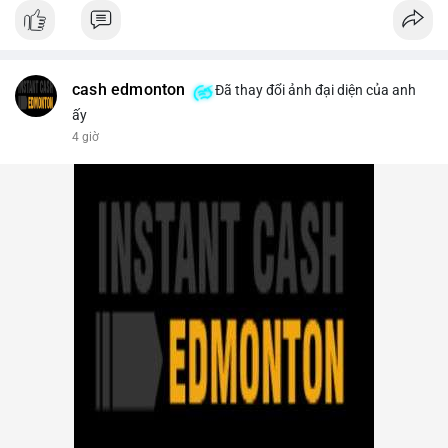
- Thị trường & Giá cả: Bitcoin chạm mốc 65.000 USD sau khi
dữ liệu nonfarm payrolls Mỹ thấp hơn dự báo, làm giảm khả
năng Fed tăng lãi suất. Tuy nhiên, khối lượng hợp đồng vô hạn
trên sàn tập trung giảm xuống 4.000 tỷ USD, thấp nhất 31
tháng. NEAR giảm 4,1% xuống 1,5910 USD, chịu áp lực bán
cash edmonton
Đã thay đổi ảnh đại diện của anh
mạnh.
ấy
4 giờ
- Quy định & Pháp lý: OFAC trừng phạt 2 sàn crypto liên quan
Iran (Shelbit, Aban Tether) vì rửa tiền 5 triệu USD. Nga triệt phá
mạng lưới sàn crypto bất hợp pháp tại Moscow, bắt giữ 20 đối
tượng. Trump Media hủy thỏa thuận kho dự trữ CRO trị giá
nhiều tỷ USD, khiến CRO giảm mạnh.
- Tổ chức & Công nghệ: Bybit khởi kiện Triều Tiên và Lazarus
Group vụ hack 1,5 tỷ USD, đã nhận lệnh đóng băng tài sản.
Circle mở rộng USDC lên OKX qua X Layer. BitGo IPO thành
công ở mức 18 USD/cổ phiếu, định giá 2 tỷ USD.
Nhà đầu tư nên theo dõi sát dòng tiền cá voi khi xuất hiện
nhiều giao dịch lớn (từ 4 BTC đến 210 BTC) trong ngày, ưu tiên
quản trị rủi ro trong bối cảnh thanh khoản suy yếu.