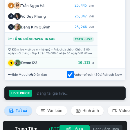
Trần Ngọc Hà
25,445
3
VNĐ
Võ Duy Phong
25,347
4
VNĐ
Đặng Kim Quỳnh
25,246
5
VNĐ
TỔNG ĐIỂM PAPER TRADE
TOP 5 · LIVE
Điểm live = số dư ví + ký quỹ + PnL chưa chốt · Chốt 12:00
ngày cuối tháng · Top 1 trên 20.000 đ nhận 30 ngày VIP Whale.
Demo123
10.115
1
đ
Hide Module
Diễn đàn
Auto-refresh (30s)
Refresh Now
Đang tải giá live...
LIVE PRICE
Tất cả
Văn bản
Hình ảnh
Video
Trung Tâm
(BTC
Biểu Đồ Xu
Danh Sách Theo