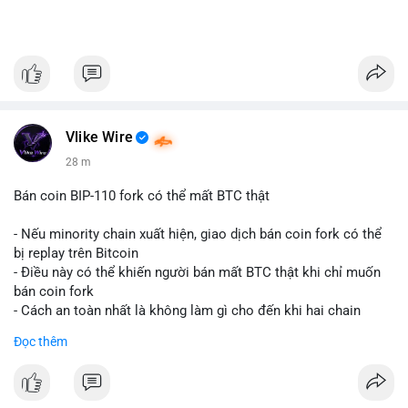
Vlike Wire
28 m
Bán coin BIP-110 fork có thể mất BTC thật
- Nếu minority chain xuất hiện, giao dịch bán coin fork có thể
bị replay trên Bitcoin
- Điều này có thể khiến người bán mất BTC thật khi chỉ muốn
bán coin fork
- Cách an toàn nhất là không làm gì cho đến khi hai chain
được tách riêng
Đọc thêm
-
#binancesquare
#cryptonews
#btc
#bip110
$btc