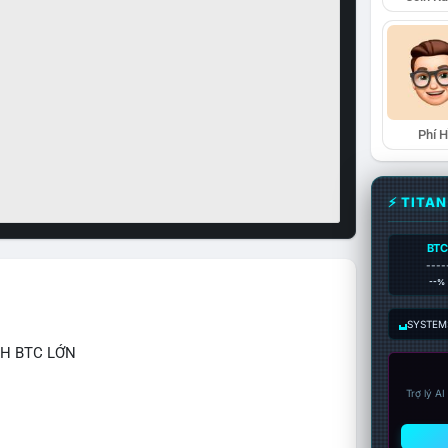
Phí 
⚡ TITA
BTC
----
--%
SYSTEM:
CH BTC LỚN
Trợ lý A