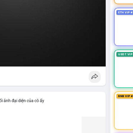
ETH VIP #
USDT VIP
BNB VIP 
i ảnh đại diện của cô ấy