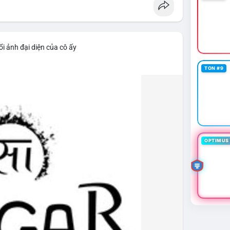
i ảnh đại diện của cô ấy
TON #9
OPTIMUS 