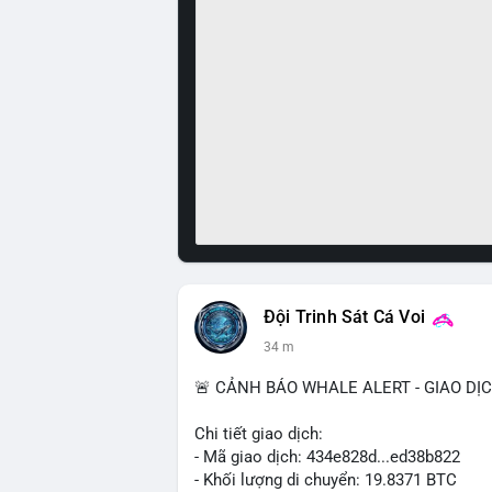
Đội Trinh Sát Cá Voi
34 m
🚨 CẢNH BÁO WHALE ALERT - GIAO DỊ
Chi tiết giao dịch:
- Mã giao dịch: 434e828d...ed38b822
- Khối lượng di chuyển: 19.8371 BTC