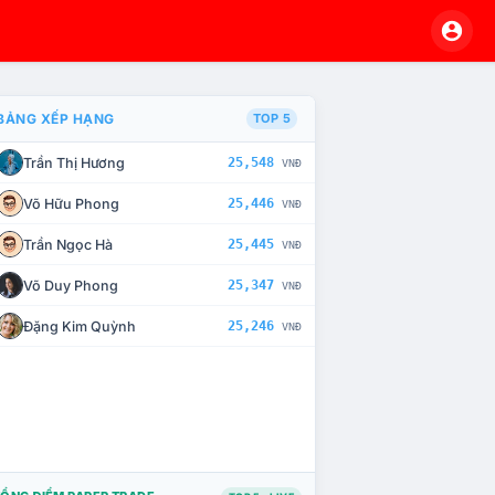
BẢNG XẾP HẠNG
TOP 5
Trần Thị Hương
25,548
VNĐ
À CHẾ TÀI XỬ LÝ VI PHẠM
Võ Hữu Phong
25,446
VNĐ
Trần Ngọc Hà
25,445
VNĐ
Võ Duy Phong
25,347
VNĐ
Đặng Kim Quỳnh
25,246
VNĐ