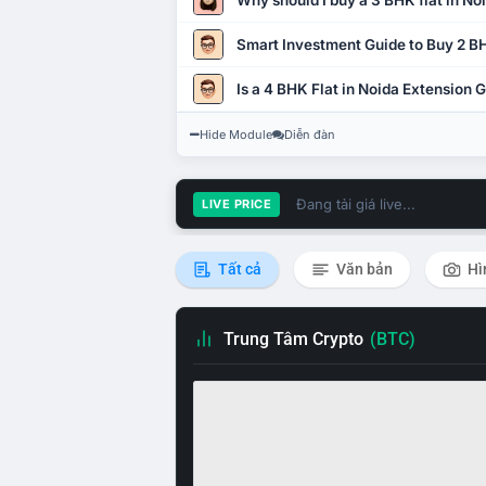
Why should I buy a 3 BHK flat in No
Smart Investment Guide to Buy 2 BH
Is a 4 BHK Flat in Noida Extension
Hide Module
Diễn đàn
Đang tải giá live...
LIVE PRICE
Tất cả
Văn bản
Hì
Trung Tâm Crypto
(BTC)