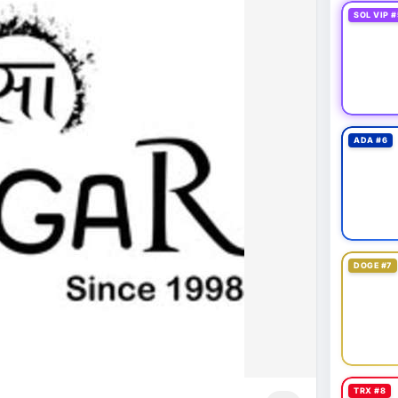
SOL VIP #
ADA #6
DOGE #7
TRX #8