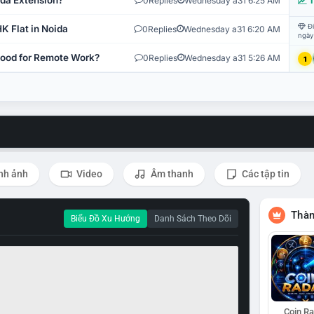
ida Extension?
0
Replies
Wednesday a31 6:25 AM
T
Đi
K Flat in Noida
0
Replies
Wednesday a31 6:20 AM
ngày
 Good for Remote Work?
0
Replies
Wednesday a31 5:26 AM
1
nh ảnh
Video
Âm thanh
Các tập tin
Thàn
Biểu Đồ Xu Hướng
Danh Sách Theo Dõi
Coin R