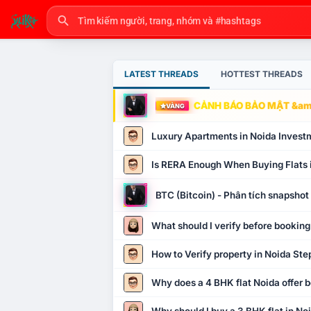
LATEST THREADS
HOTTEST THREADS
CẢNH BÁO BẢO MẬT &amp
VÀNG
Luxury Apartments in Noida Invest
Is RERA Enough When Buying Flats 
BTC (Bitcoin) - Phân tích snapsho
What should I verify before booking
How to Verify property in Noida Ste
Why does a 4 BHK flat Noida offer b