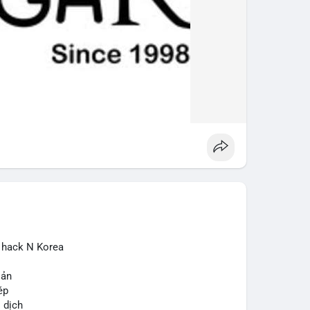
ừ hack N Korea
sản
ép
o dịch