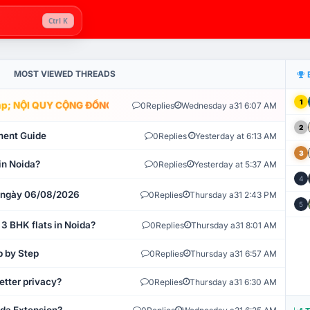
Ctrl K
MOST VIEWED THREADS
1
; NỘI QUY CỘNG ĐỒNG VLIKE.VN: HỆ THỐNG GIÁM SÁT TỰ ĐỘNG V
0
Replies
Wednesday a31 6:07 AM
2
ment Guide
0
Replies
Yesterday at 6:13 AM
3
in Noida?
0
Replies
Yesterday at 5:37 AM
4
t ngày 06/08/2026
0
Replies
Thursday a31 2:43 PM
5
 3 BHK flats in Noida?
0
Replies
Thursday a31 8:01 AM
p by Step
0
Replies
Thursday a31 6:57 AM
etter privacy?
0
Replies
Thursday a31 6:30 AM