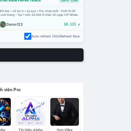
ỔNG ĐIỂM PAPER TRADE
TOP 5 · LIVE
ểm live = số dư ví + ký quỹ + PnL chưa chốt · Chốt 12:00
 cuối tháng · Top 1 trên 20.000 đ nhận 30 ngày VIP Whale.
Demo123
10.115
đ
Auto-refresh (30s)
Refresh Now
h viên Pro
adar
Tín Hiệu Alpha
Sơn Vlike