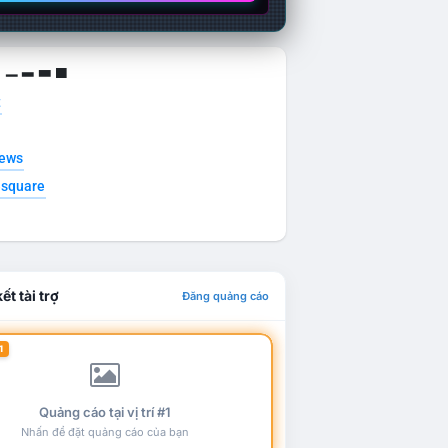
g ▁ ▂ ▃ ▄
t
news
esquare
ết tài trợ
Đăng quảng cáo
1
Quảng cáo tại vị trí #1
Nhấn để đặt quảng cáo của bạn