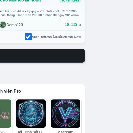
ỔNG ĐIỂM PAPER TRADE
TOP 5 · LIVE
ểm live = số dư ví + ký quỹ + PnL chưa chốt · Chốt 12:00
 cuối tháng · Top 1 trên 20.000 đ nhận 30 ngày VIP Whale.
Demo123
10.115
đ
Auto-refresh (30s)
Refresh Now
h viên Pro
23
Đội Trinh Sát Cá Voi
V Stream