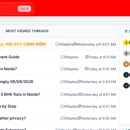
Ctrl K
MOST VIEWED THREADS
1
; NỘI QUY CỘNG ĐỒNG VLIKE.VN: HỆ THỐNG GIÁM SÁT TỰ ĐỘNG V
0
Replies
Wednesday a31 6:07 AM
2
ment Guide
0
Replies
Today at 6:13 AM
3
in Noida?
0
Replies
Today at 5:37 AM
4
t ngày 06/08/2026
0
Replies
Yesterday at 2:43 PM
5
 3 BHK flats in Noida?
0
Replies
Yesterday at 8:01 AM
p by Step
0
Replies
Yesterday at 6:57 AM
etter privacy?
0
Replies
Yesterday at 6:30 AM