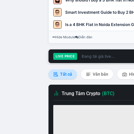
Why should I buy a 3 BHK flat in No
Smart Investment Guide to Buy 2 BH
Is a 4 BHK Flat in Noida Extension
Hide Module
Diễn đàn
Đang tải giá live...
LIVE PRICE
Tất cả
Văn bản
Hì
Trung Tâm Crypto
(BTC)