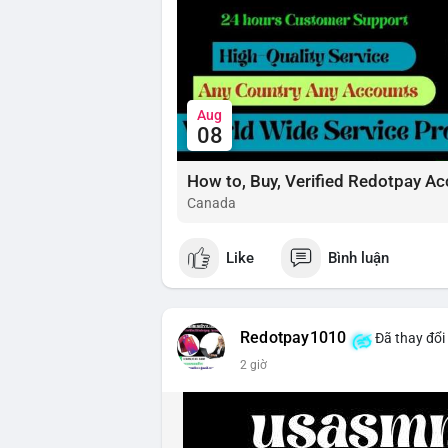
Aug
08
How to, Buy, Verified Redotpay Ac
Canada
Like
Bình luận
Redotpay1010
Đã thay đổi
2 giờ