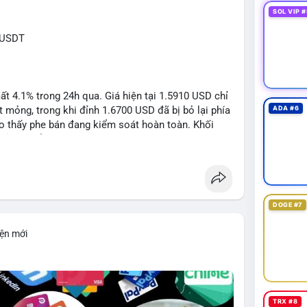
SOL VIP #
RUSDT
 4.1% trong 24h qua. Giá hiện tại 1.5910 USD chỉ
mỏng, trong khi đỉnh 1.6700 USD đã bị bỏ lại phía
ADA #6
o thấy phe bán đang kiểm soát hoàn toàn. Khối
đủ lớn để tạo lực đỡ, xác nhận xu hướng đi xuống
DOGE #7
1: 1.5700, TP2: 1.5500
iện mới
i ro tối đa 1-2% tài khoản cho mỗi vị thế.
limit
#vlikenear
TRX #8