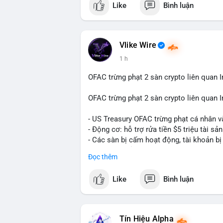
Like
Bình luận
Vlike Wire
1 h
OFAC trừng phạt 2 sàn crypto liên quan I
OFAC trừng phạt 2 sàn crypto liên quan I
- US Treasury OFAC trừng phạt cá nhân v
- Động cơ: hỗ trợ rửa tiền $5 triệu tài sản
- Các sàn bị cấm hoạt động, tài khoản bị
- Tác động: rủi ro cho thị trường crypto, 
Đọc thêm
#binancesquare
#cryptonews
#ofac
#us
Like
Bình luận
$btc $eth
#vlikevn
#titanbot
Tín Hiệu Alpha