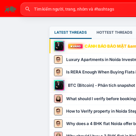
LATEST THREADS
HOTTEST THREADS
CẢNH BÁO BẢO MẬT &amp
VÀNG
Luxury Apartments in Noida Invest
Is RERA Enough When Buying Flats 
BTC (Bitcoin) - Phân tích snapsho
What should I verify before booking
How to Verify property in Noida Ste
Why does a 4 BHK flat Noida offer b