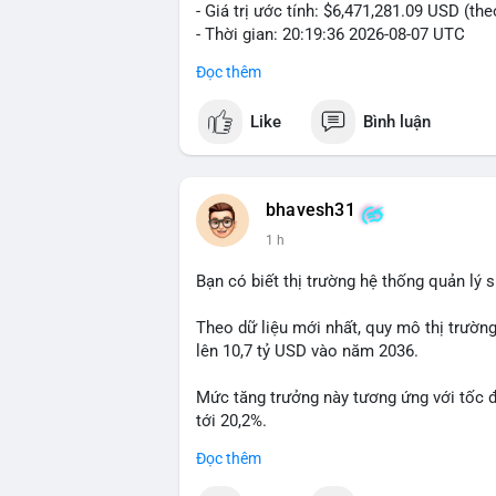
- Giá trị ước tính: $6,471,281.09 USD (th
- Thời gian: 20:19:36 2026-08-07 UTC
Đọc thêm
Nhận định phân tích: Khối lượng 99.6 BTC
thấy dấu hiệu chuyển tiền quy mô lớn. V
Like
Bình luận
thường gặp ở hai kịch bản: cá voi nạp lê
hoặc chuyển sang ví lạnh nhằm tích lũy 
lý thận trọng, giới đầu tư theo dõi sát d
BTC vào ví nóng sàn, khả năng cao là độn
bhavesh31
hoạt động, đó là tín hiệu gom hàng chiến
1 h
Lời khuyên: Nhà đầu tư nhỏ lẻ nên quan 
Bạn có biết thị trường hệ thống quản lý
tránh hành động theo cảm xúc. Xác minh đ
lệnh, ưu tiên quản trị rủi ro trong giai 
Theo dữ liệu mới nhất, quy mô thị trườn
lên 10,7 tỷ USD vào năm 2036.
#99dot6btc
#capvoichuyentien
#vilanhti
Mức tăng trưởng này tương ứng với tốc 
tới 20,2%.
Đọc thêm
Điều gì đang thúc đẩy sự tăng trưởng vư
sâu về xu hướng công nghệ và nhu cầu thị