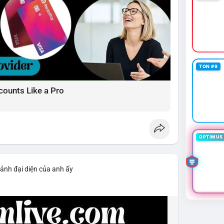
TON #9
counts Like a Pro
OPTIMUS 
 ảnh đại diện của anh ấy