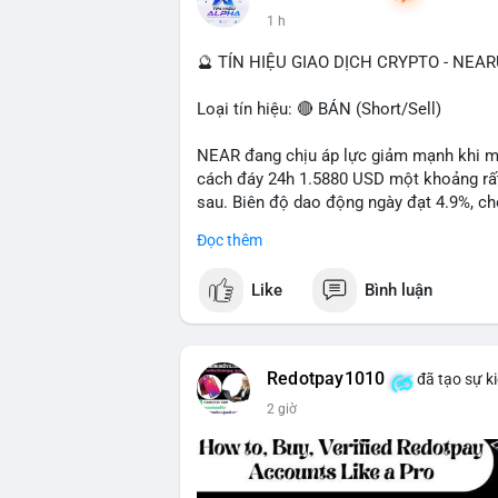
1 h
📰 Nguồn: Cointelegraph
🔮 TÍN HIỆU GIAO DỊCH CRYPTO - NEA
Loại tín hiệu: 🔴 BÁN (Short/Sell)
NEAR đang chịu áp lực giảm mạnh khi mất
cách đáy 24h 1.5880 USD một khoảng rất 
sau. Biên độ dao động ngày đạt 4.9%, ch
lượng giao dịch 10.29 triệu NEAR không 
Đọc thêm
đang tiếp diễn.
Like
Bình luận
Khuyến nghị giao dịch:
- Vùng Entry: 1.5910 - 1.5980
- Mục tiêu chốt lời (Take Profit - TP): TP
- Cắt lỗ (Stop Loss - SL): 1.6100
Redotpay1010
đã tạo sự k
2 giờ
Quản trị vốn chặt chẽ, chỉ vào lệnh với rủ
#shortnear
#near1
.59
#bearishnear
#sell