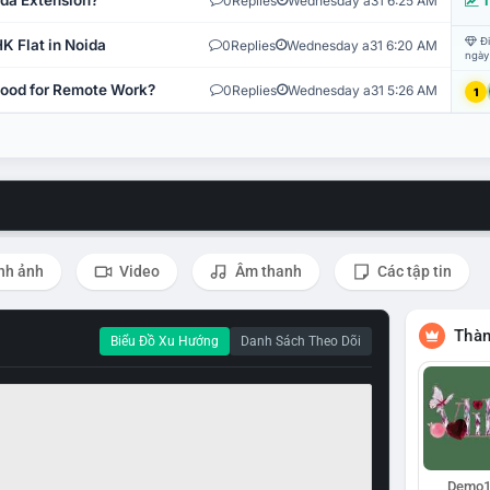
ida Extension?
0
Replies
Wednesday a31 6:25 AM
T
Đi
K Flat in Noida
0
Replies
Wednesday a31 6:20 AM
ngày
 Good for Remote Work?
0
Replies
Wednesday a31 5:26 AM
1
nh ảnh
Video
Âm thanh
Các tập tin
Thàn
Biểu Đồ Xu Hướng
Danh Sách Theo Dõi
Demo1