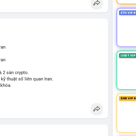
ETH VIP #
ran
USDT VIP
ran
à 2 sàn crypto.
 kỹ thuật số liên quan Iran.
 khóa.
tăng áp lực pháp lý.
BNB VIP 
sanctions
#iran