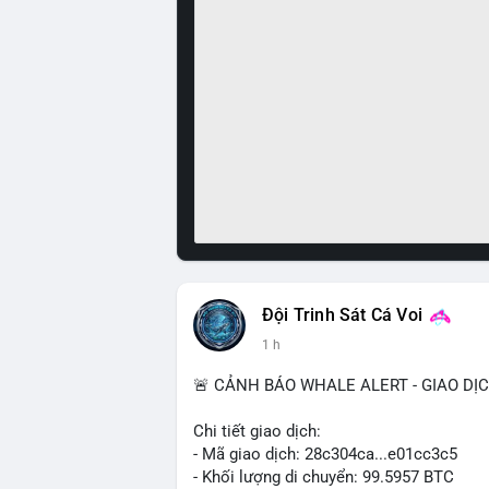
Đội Trinh Sát Cá Voi
1 h
🚨 CẢNH BÁO WHALE ALERT - GIAO DỊ
Chi tiết giao dịch:
- Mã giao dịch: 28c304ca...e01cc3c5
- Khối lượng di chuyển: 99.5957 BTC