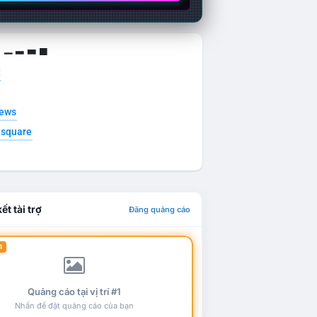
g ▁ ▂ ▃ ▄
t
news
esquare
ết tài trợ
Đăng quảng cáo
1
Quảng cáo tại vị trí #1
Nhấn để đặt quảng cáo của bạn