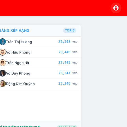
BẢNG XẾP HẠNG
TOP 5
Trần Thị Hương
25,548
VNĐ
À CHẾ TÀI XỬ LÝ VI PHẠM
Võ Hữu Phong
25,446
VNĐ
Trần Ngọc Hà
25,445
VNĐ
Võ Duy Phong
25,347
VNĐ
Đặng Kim Quỳnh
25,246
VNĐ