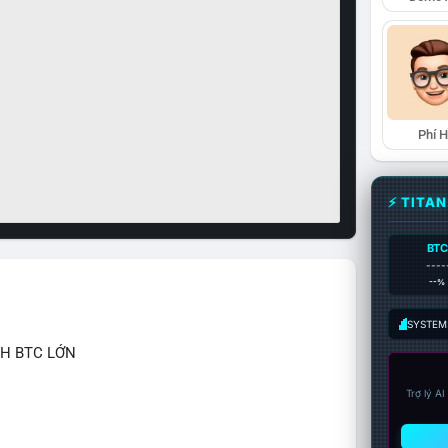
Phí 
⚡ TITA
BTC
----
--%
SYSTEM:
CH BTC LỚN
Trợ lý A