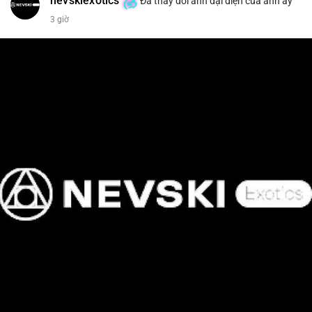
nevskiexotics
Đã thay đổi ảnh đại diện của anh ấy
3 giờ