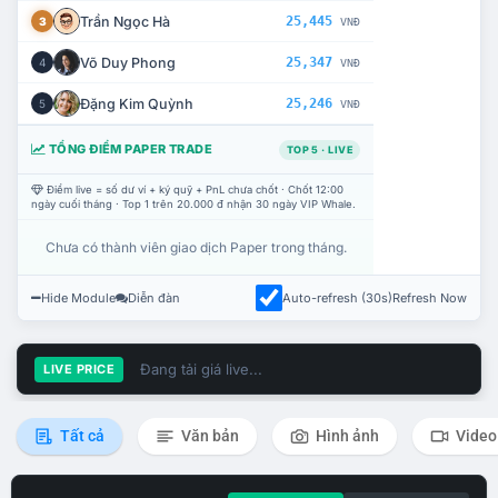
Trần Ngọc Hà
25,445
3
VNĐ
Võ Duy Phong
25,347
4
VNĐ
Đặng Kim Quỳnh
25,246
5
VNĐ
TỔNG ĐIỂM PAPER TRADE
TOP 5 · LIVE
Điểm live = số dư ví + ký quỹ + PnL chưa chốt · Chốt 12:00
ngày cuối tháng · Top 1 trên 20.000 đ nhận 30 ngày VIP Whale.
Chưa có thành viên giao dịch Paper trong tháng.
Hide Module
Diễn đàn
Auto-refresh (30s)
Refresh Now
Đang tải giá live...
LIVE PRICE
Tất cả
Văn bản
Hình ảnh
Video