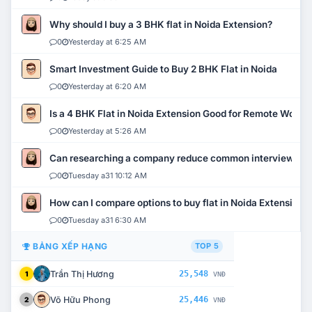
Why should I buy a 3 BHK flat in Noida Extension?
0
Yesterday at 6:25 AM
Smart Investment Guide to Buy 2 BHK Flat in Noida
0
Yesterday at 6:20 AM
Is a 4 BHK Flat in Noida Extension Good for Remote Work?
0
Yesterday at 5:26 AM
Can researching a company reduce common interview mi
0
Tuesday a31 10:12 AM
How can I compare options to buy flat in Noida Extension?
0
Tuesday a31 6:30 AM
BẢNG XẾP HẠNG
TOP 5
Trần Thị Hương
25,548
1
VNĐ
Võ Hữu Phong
25,446
2
VNĐ