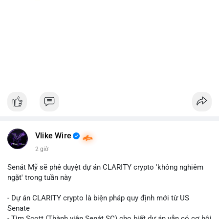
Vlike Wire
2 giờ
Senát Mỹ sẽ phê duyệt dự án CLARITY crypto 'không nghiêm
ngặt' trong tuần này
- Dự án CLARITY crypto là biện pháp quy định mới từ US
Senate
- Tim Scott (Thành viên Senát SC) cho biết dự án vẫn có cơ hội