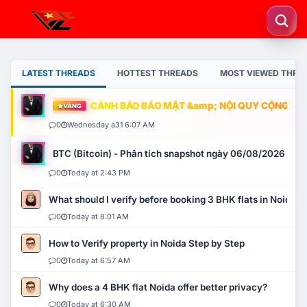
LATEST THREADS
HOTTEST THREADS
MOST VIEWED THRE
CẢNH BÁO BẢO MẬT &amp; NỘI QUY CỘNG ĐỒNG
VÀNG
0
Wednesday a31 6:07 AM
BTC (Bitcoin) - Phân tích snapshot ngày 06/08/2026
0
Today at 2:43 PM
What should I verify before booking 3 BHK flats in Noida?
0
Today at 8:01 AM
How to Verify property in Noida Step by Step
0
Today at 6:57 AM
Why does a 4 BHK flat Noida offer better privacy?
0
Today at 6:30 AM