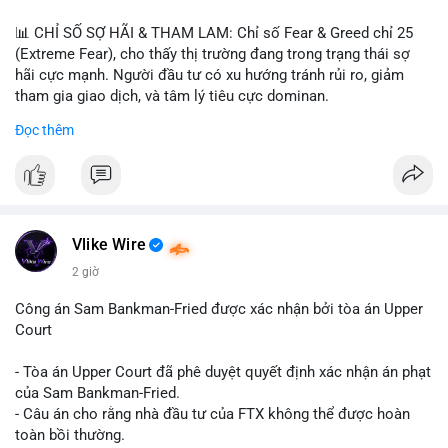
📊 CHỈ SỐ SỢ HÃI & THAM LAM: Chỉ số Fear & Greed chỉ 25
(Extreme Fear), cho thấy thị trường đang trong trạng thái sợ
hãi cực mạnh. Người đầu tư có xu hướng tránh rủi ro, giảm
tham gia giao dịch, và tâm lý tiêu cực dominan.
Đọc thêm
📈 XU HƯỚNG TÌM KIẾM & THẢO LUẬN: Coin được tìm kiếm
nhiều nhất trên CoinGecko là Cash Cat (CASHCAT), Bitcoin
(BTC), Sui (SUI), Pudgy Penguins (PENGU). Trên Google Trends
Việt Nam, từ khóa như 'con riêng', 'phạm nhật minh anh' và 'tô
lâm' được nhắc đến nhiều, có thể phản ánh sự quan tâm đến
các chủ đề không liên quan trực tiếp đến crypto.
Vlike Wire
2 giờ
💬 DÒNG CHẢY TIN TỨC & TRUYỀN THÔNG: Các bài đăng
trên Binance Square tập trung vào chiến lược trading, lệnh kẹp,
Công án Sam Bankman-Fried được xác nhận bởi tòa án Upper
và cập nhật về sự kiện như 'Lãi lỗ chưa ghi nhận'. Trên
Court
Telegram, tin tức nổi bật bao gồm việc Tether mở rộng vào
Saudi Arabia và báo cáo về Bitcoin miners chuyển hướng AI.
- Tòa án Upper Court đã phê duyệt quyết định xác nhận án phạt
Các tin tức quốc tế cũng nhấn mạnh sự động chảy của thị
của Sam Bankman-Fried.
trường.
- Câu án cho rằng nhà đầu tư của FTX không thể được hoàn
toàn bồi thường.