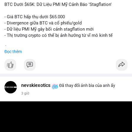
📰 Nguồn: Cointelegraph
BTC Dưới $65K: Dữ Liệu PMI Mỹ Cảnh Báo 'Stagflation'
- Giá BTC hấp thụ dưới $65.000
- Divergence giữa BTC và cổ phiếu/gold
- Dữ liệu PMI Mỹ gây bối cảnh stagflation mới
- Thị trường crypto có thể bị ảnh hưởng từ vĩ mô kinh tế
$btc
#btc
Đọc thêm
#vlikevn
#titanbot
📰 Nguồn: Cointelegraph
nevskiexotics
Đã thay đổi ảnh bìa của anh ấy
3 giờ