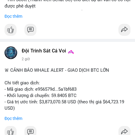
được phê duyệt
- Bài toán chính là thời gian hạn chế để đưa dự án vào lịch
Đọc thêm
trình
- Có thể ảnh hưởng đến môi trường quy định crypto tại Mỹ
$btc $eth
#vlikevn
#titanbot
Đội Trinh Sát Cá Voi
2 giờ
📰 Nguồn: Cointelegraph
🚨 CẢNH BÁO WHALE ALERT - GIAO DỊCH BTC LỚN
Chi tiết giao dịch:
- Mã giao dịch: e956579d...5a1bf683
- Khối lượng di chuyển: 59.8405 BTC
- Giá trị ước tính: $3,873,070.58 USD (theo thị giá $64,723.19
USD)
- Thời gian: 17:19:55 2026-08-06 UTC
Đọc thêm
Một khối lượng 59.84 BTC trị giá gần 3.9 triệu USD vừa được
kích hoạt di chuyển trong mempool. Với quy mô này, khả năng