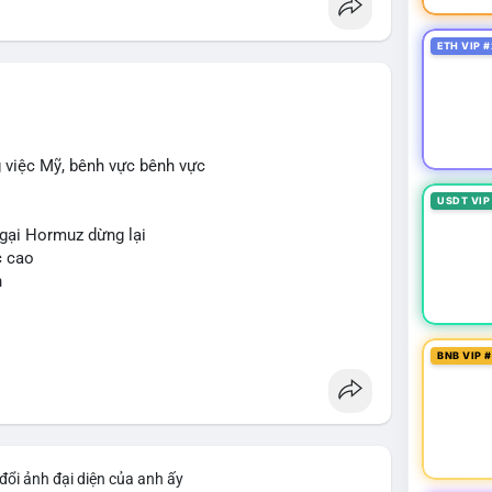
ETH VIP #
g việc Mỹ, bênh vực bênh vực
USDT VIP
ngại Hormuz dừng lại
c cao
n
BNB VIP 
đổi ảnh đại diện của anh ấy