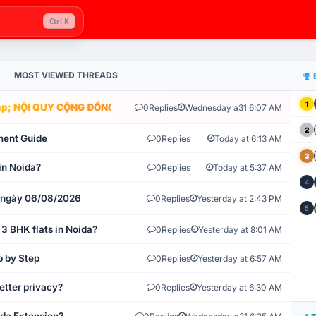
Ctrl K
MOST VIEWED THREADS
1
; NỘI QUY CỘNG ĐỒNG VLIKE.VN: HỆ THỐNG GIÁM SÁT TỰ ĐỘNG V
0
Replies
Wednesday a31 6:07 AM
2
ment Guide
0
Replies
Today at 6:13 AM
3
in Noida?
0
Replies
Today at 5:37 AM
4
t ngày 06/08/2026
0
Replies
Yesterday at 2:43 PM
5
 3 BHK flats in Noida?
0
Replies
Yesterday at 8:01 AM
p by Step
0
Replies
Yesterday at 6:57 AM
etter privacy?
0
Replies
Yesterday at 6:30 AM