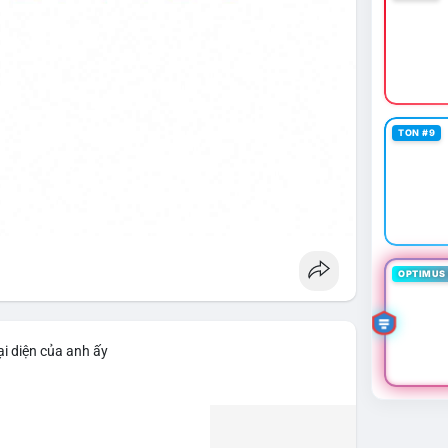
TON #9
OPTIMUS 
i diện của anh ấy