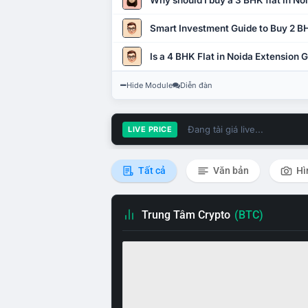
Why should I buy a 3 BHK flat in No
Smart Investment Guide to Buy 2 BH
Is a 4 BHK Flat in Noida Extension
Hide Module
Diễn đàn
Đang tải giá live...
LIVE PRICE
Tất cả
Văn bản
Hì
Trung Tâm Crypto
(BTC)