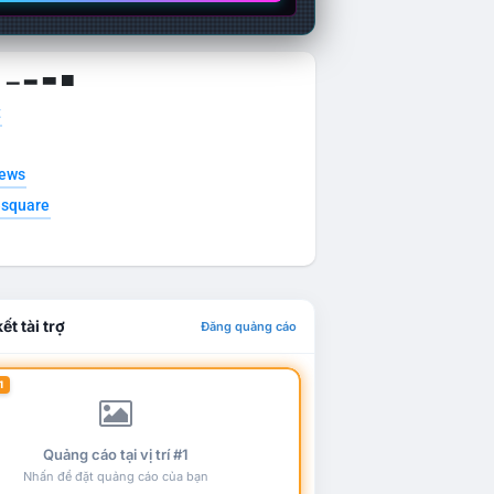
g ▁ ▂ ▃ ▄
t
news
esquare
ết tài trợ
Đăng quảng cáo
1
Quảng cáo tại vị trí #1
Nhấn để đặt quảng cáo của bạn