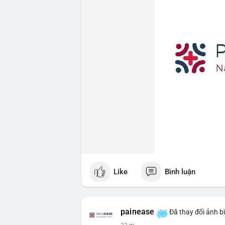
Like
Bình luận
painease
Đã thay đổi ảnh b