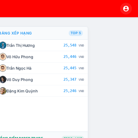
BẢNG XẾP HẠNG
TOP 5
Trần Thị Hương
25,548
VNĐ
À CHẾ TÀI XỬ LÝ VI PHẠM
Võ Hữu Phong
25,446
VNĐ
Trần Ngọc Hà
25,445
VNĐ
Võ Duy Phong
25,347
VNĐ
Đặng Kim Quỳnh
25,246
VNĐ