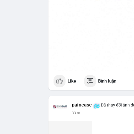
Like
Bình luận
painease
Đã thay đổi ảnh đạ
33 m