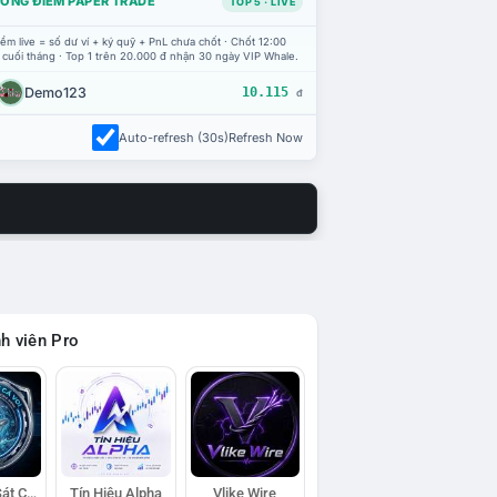
ỔNG ĐIỂM PAPER TRADE
TOP 5 · LIVE
ểm live = số dư ví + ký quỹ + PnL chưa chốt · Chốt 12:00
 cuối tháng · Top 1 trên 20.000 đ nhận 30 ngày VIP Whale.
Demo123
10.115
đ
Auto-refresh (30s)
Refresh Now
h viên Pro
Đội Trinh Sát Cá Voi
Tín Hiệu Alpha
Vlike Wire