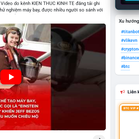
o. Video do kênh KIEN THUC KINH TE đăng tải ghi
và thử nghiệm máy bay, được nhiều người so sánh với
ng chỉ thể hiện khả năng học tập nhanh chóng mà
Xu hướn
ong lĩnh vực công nghệ. Mặc dù chưa liên quan trực
triển của công nghệ mới thường tạo cơ hội đầu tư
#titanbo
.
#vlikevn
#crypto
#binanc
#btc
Liên k
BTC VIP #