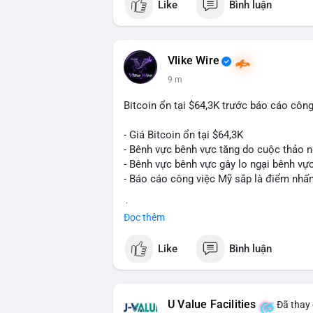
Like
Bình luận
Vlike Wire
9 m
Bitcoin ổn tại $64,3K trước báo cáo côn
- Giá Bitcoin ổn tại $64,3K
- Bênh vực bênh vực tăng do cuộc thảo 
- Bênh vực bênh vực gây lo ngại bênh vự
- Báo cáo công việc Mỹ sắp là điểm nhấ
$btc
#btc
Đọc thêm
#vlikevn
#titanbot
Like
Bình luận
📰 Nguồn: CoinDesk
U Value Facilities
Đã thay 