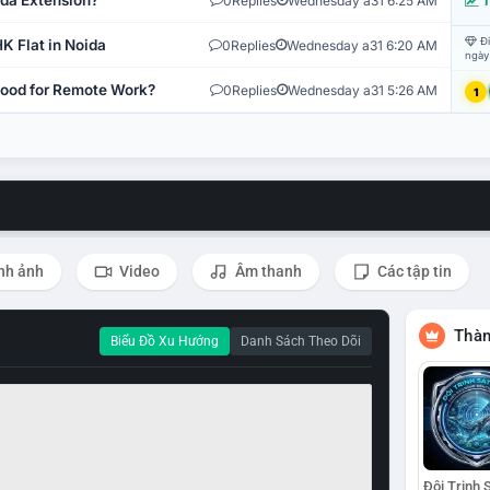
ida Extension?
0
Replies
Wednesday a31 6:25 AM
T
Đi
K Flat in Noida
0
Replies
Wednesday a31 6:20 AM
ngày
 Good for Remote Work?
0
Replies
Wednesday a31 5:26 AM
1
nh ảnh
Video
Âm thanh
Các tập tin
Thàn
Biểu Đồ Xu Hướng
Danh Sách Theo Dõi