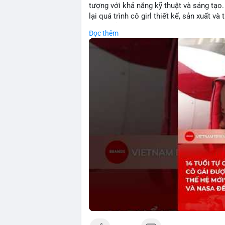
tượng với khả năng kỹ thuật và sáng tạ
lại quá trình cô girl thiết kế, sản xuất 
trí tuệ của Einstein. Thành tựu này khô
Đọc thêm
còn thể hiện tiềm năng của thế hệ trẻ tr
tiếp đến tài chính hoặc crypto, sự phát 
hoặc ứng dụng trong các lĩnh vực số hóa
🎥 Xem video trực tiếp tại:
Nguồn: KIEN THUC KINH TE