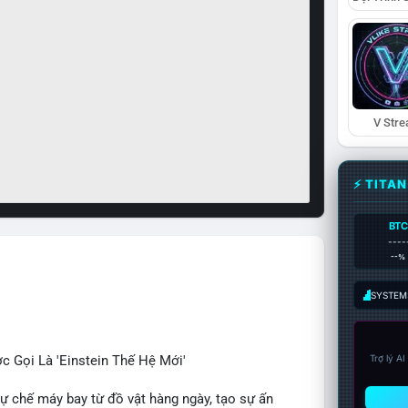
V Str
⚡ TITA
BTC
----
--%
SYSTEM:
c Gọi Là 'Einstein Thế Hệ Mới'
Trợ lý A
tự chế máy bay từ đồ vật hàng ngày, tạo sự ấn