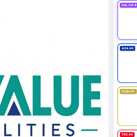
SOL VIP #
ADA #6
DOGE #7
TRX #8