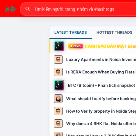
LATEST THREADS
HOTTEST THREADS
CẢNH BÁO BẢO MẬT &amp
VÀNG
Luxury Apartments in Noida Invest
Is RERA Enough When Buying Flats 
BTC (Bitcoin) - Phân tích snapsho
What should I verify before booking
How to Verify property in Noida Ste
Why does a 4 BHK flat Noida offer b