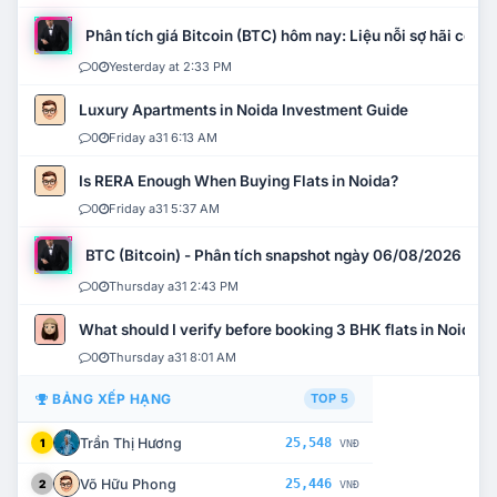
Phân tích giá Bitcoin (BTC) hôm nay: Liệu nỗi sợ hãi có mở 
0
Yesterday at 2:33 PM
Luxury Apartments in Noida Investment Guide
0
Friday a31 6:13 AM
Is RERA Enough When Buying Flats in Noida?
0
Friday a31 5:37 AM
BTC (Bitcoin) - Phân tích snapshot ngày 06/08/2026
0
Thursday a31 2:43 PM
What should I verify before booking 3 BHK flats in Noida?
0
Thursday a31 8:01 AM
BẢNG XẾP HẠNG
TOP 5
Trần Thị Hương
25,548
1
VNĐ
Võ Hữu Phong
25,446
2
VNĐ