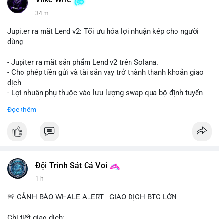
Vlike Wire
34 m
Jupiter ra mắt Lend v2: Tối ưu hóa lợi nhuận kép cho người
dùng
- Jupiter ra mắt sản phẩm Lend v2 trên Solana.
- Cho phép tiền gửi và tài sản vay trở thành thanh khoản giao
dịch.
- Lợi nhuận phụ thuộc vào lưu lượng swap qua bộ định tuyến
(router) của Jupiter.
Đọc thêm
- Tăng hiệu quả sử dụng vốn cho người dùng.
#solana
#jupiter
#sol
#defi
#binancesquare
$sol
Đội Trinh Sát Cá Voi
#vlikevn
#titanbot
1 h
📰 Nguồn: CoinDesk
🚨 CẢNH BÁO WHALE ALERT - GIAO DỊCH BTC LỚN
Chi tiết giao dịch: