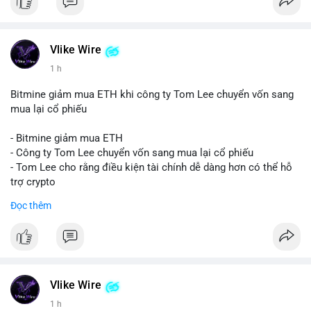
Vlike Wire
1 h
Bitmine giảm mua ETH khi công ty Tom Lee chuyển vốn sang
mua lại cổ phiếu
- Bitmine giảm mua ETH
- Công ty Tom Lee chuyển vốn sang mua lại cổ phiếu
- Tom Lee cho rằng điều kiện tài chính dễ dàng hơn có thể hỗ
trợ crypto
- CLARITY Act không đạt thăm dò trong Thượng viện trước kỳ
Đọc thêm
nghỉ tháng 8
#binancesquare
#cryptonews
#eth
$eth
Vlike Wire
#vlikevn
#titanbot
1 h