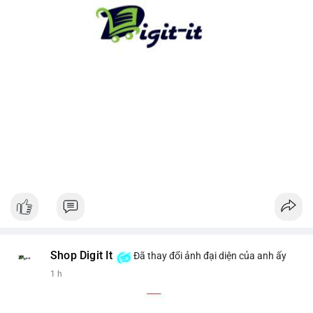
cho xu hướng dài hạn. Ngược lại, nếu tiền chuyển lên sàn, hãy
thận trọng với khả năng điều chỉnh giá ngắn hạn.
#13dot1743btc
#vilanh
#chuyennoibo
#mempoolbtc
#dongtienlon
Shop Digit It
Đã thay đổi ảnh đại diện của anh ấy
1 h