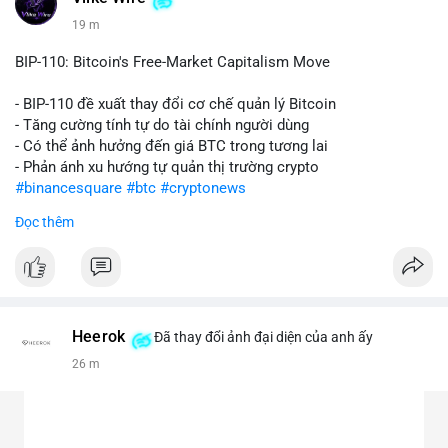
19 m
BIP-110: Bitcoin's Free-Market Capitalism Move
- BIP-110 đề xuất thay đổi cơ chế quản lý Bitcoin
- Tăng cường tính tự do tài chính người dùng
- Có thể ảnh hưởng đến giá BTC trong tương lai
- Phản ánh xu hướng tự quản thị trường crypto
#binancesquare
#btc
#cryptonews
Đọc thêm
$btc
#vlikevn
#titanbot
📰 Nguồn: CoinDesk
Heerok
Đã thay đổi ảnh đại diện của anh ấy
26 m