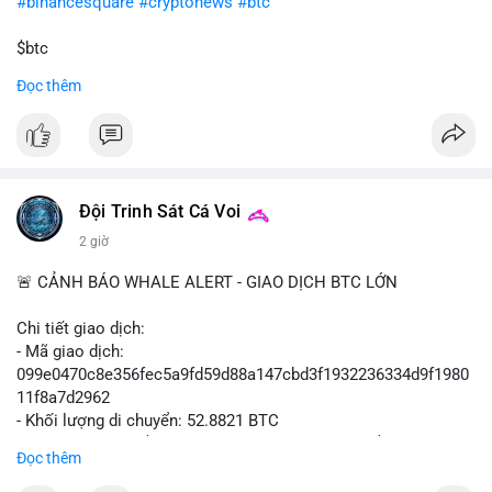
#binancesquare
#cryptonews
#btc
$btc
Đọc thêm
#vlikevn
#titanbot
📰 Nguồn: Cointelegraph
Đội Trinh Sát Cá Voi
2 giờ
🚨 CẢNH BÁO WHALE ALERT - GIAO DỊCH BTC LỚN
Chi tiết giao dịch:
- Mã giao dịch:
099e0470c8e356fec5a9fd59d88a147cbd3f1932236334d9f1980
11f8a7d2962
- Khối lượng di chuyển: 52.8821 BTC
- Giá trị ước tính: $3,434,742.21 USD (theo thị giá $64,951.00
Đọc thêm
USD)
- Thời gian: 13:19:49 2026-08-10 UTC