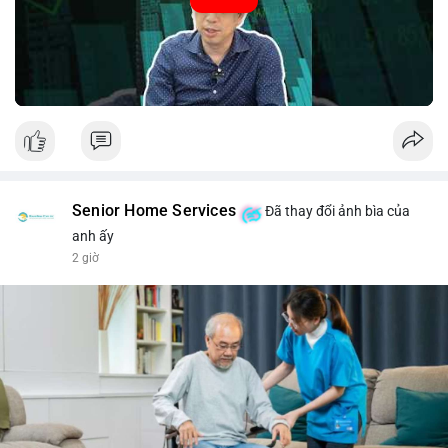
#52.8821BTC
#whalemove
#vilanh
#btcmempool
#3.4TrieuUSD
Senior Home Services
Đã thay đổi ảnh bìa của
anh ấy
2 giờ