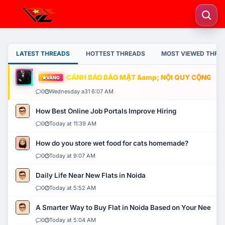
LATEST THREADS
HOTTEST THREADS
MOST VIEWED THRE
CẢNH BÁO BẢO MẬT &amp; NỘI QUY CỘNG ĐỒNG
VÀNG
0
Wednesday a31 6:07 AM
How Best Online Job Portals Improve Hiring
0
Today at 11:39 AM
How do you store wet food for cats homemade?
0
Today at 9:07 AM
Daily Life Near New Flats in Noida
0
Today at 5:52 AM
A Smarter Way to Buy Flat in Noida Based on Your Needs
0
Today at 5:04 AM