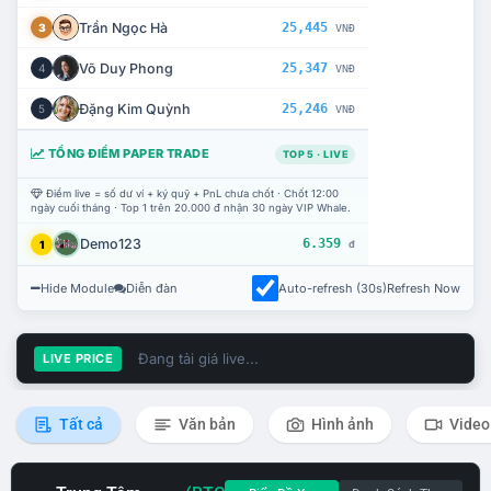
Trần Ngọc Hà
25,445
3
VNĐ
Võ Duy Phong
25,347
4
VNĐ
Đặng Kim Quỳnh
25,246
5
VNĐ
TỔNG ĐIỂM PAPER TRADE
TOP 5 · LIVE
Điểm live = số dư ví + ký quỹ + PnL chưa chốt · Chốt 12:00
ngày cuối tháng · Top 1 trên 20.000 đ nhận 30 ngày VIP Whale.
Demo123
6.359
1
đ
Hide Module
Diễn đàn
Auto-refresh (30s)
Refresh Now
Đang tải giá live...
LIVE PRICE
Tất cả
Văn bản
Hình ảnh
Video