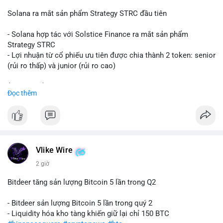
📰 Nguồn: CoinDesk
Solana ra mắt sản phẩm Strategy STRC đầu tiên
- Solana hợp tác với Solstice Finance ra mắt sản phẩm
Strategy STRC
- Lợi nhuận từ cổ phiếu ưu tiên được chia thành 2 token: senior
(rủi ro thấp) và junior (rủi ro cao)
$sol
#sol
$strc
#strc
Đọc thêm
#vlikevn
#titanbot
📰 Nguồn: CoinDesk
Vlike Wire
2 giờ
Bitdeer tăng sản lượng Bitcoin 5 lần trong Q2
- Bitdeer sản lượng Bitcoin 5 lần trong quý 2
- Liquidity hóa kho tàng khiến giữ lại chỉ 150 BTC