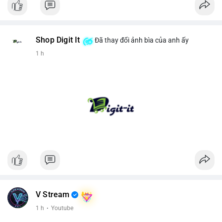
Shop Digit It
Đã thay đổi ảnh bìa của anh ấy
1 h
V Stream
1 h
·
Youtube