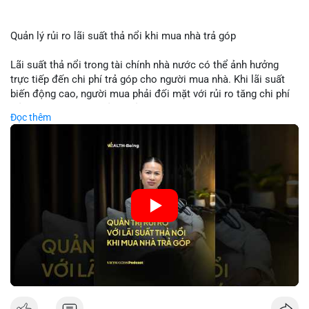
Quản lý rủi ro lãi suất thả nổi khi mua nhà trả góp
Lãi suất thả nổi trong tài chính nhà nước có thể ảnh hưởng
trực tiếp đến chi phí trả góp cho người mua nhà. Khi lãi suất
biến động cao, người mua phải đối mặt với rủi ro tăng chi phí
trả nợ không ngờ. Quản lý rủi ro cần bao gồm phân tích xu
Đọc thêm
hướng lãi suất, lựa chọn sản phẩm trả góp có tính bảo hiểm,
hoặc sử dụng tài chính cá nhân để ổn định chi phí. Các nhà
đầu tư cần theo dõi chính sách tiền tệ để đưa ra quyết định
mua nhà phù hợp.
🎥 Xem video trực tiếp tại:
Nguồn: VIETSUCCESS