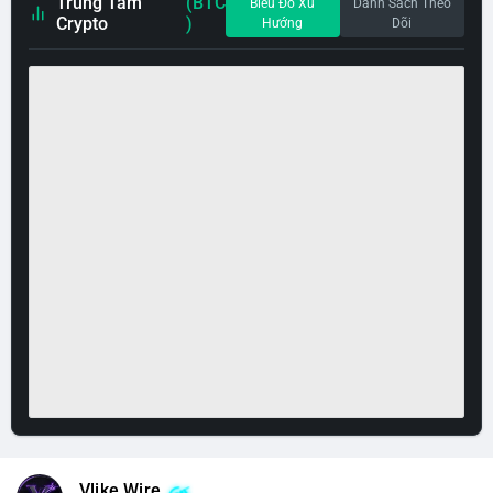
Trung Tâm
(BTC
Biểu Đồ Xu
Danh Sách Theo
Crypto
)
Hướng
Dõi
Vlike Wire