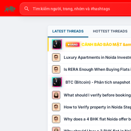
LATEST THREADS
HOTTEST THREADS
CẢNH BÁO BẢO MẬT &amp
VÀNG
Luxury Apartments in Noida Invest
Is RERA Enough When Buying Flats 
BTC (Bitcoin) - Phân tích snapsho
What should I verify before booking
How to Verify property in Noida Ste
Why does a 4 BHK flat Noida offer b