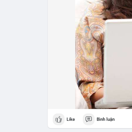
#whalealertbtc
#feargreedindex
#bip110
Like
Bình luận