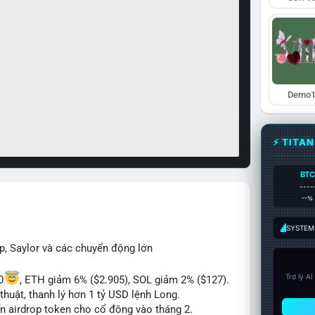
Demo1
⚡ TITA
BTC
----
--%
SYSTEM:
p, Saylor và các chuyển động lớn
Trợ lý A
0
, ETH giảm 6% ($2.905), SOL giảm 2% ($127).
thuật, thanh lý hơn 1 tỷ USD lệnh Long.
ến airdrop token cho cổ đông vào tháng 2.