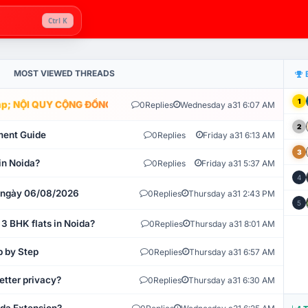
Ctrl K
MOST VIEWED THREADS
1
; NỘI QUY CỘNG ĐỒNG VLIKE.VN: HỆ THỐNG GIÁM SÁT TỰ ĐỘNG V
0
Replies
Wednesday a31 6:07 AM
2
ment Guide
0
Replies
Friday a31 6:13 AM
3
in Noida?
0
Replies
Friday a31 5:37 AM
4
t ngày 06/08/2026
0
Replies
Thursday a31 2:43 PM
5
 3 BHK flats in Noida?
0
Replies
Thursday a31 8:01 AM
p by Step
0
Replies
Thursday a31 6:57 AM
etter privacy?
0
Replies
Thursday a31 6:30 AM