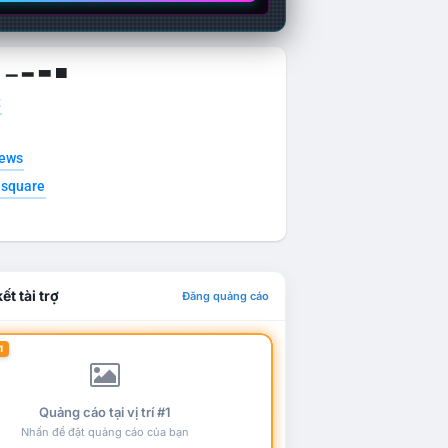
g ▁ ▂ ▃ ▄
t
news
esquare
ết tài trợ
Đăng quảng cáo
1
Quảng cáo tại vị trí #1
Nhấn để đặt quảng cáo của bạn