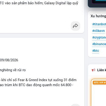
BTC vào sản phẩm bảo hiểm; Galaxy Digital lập quỹ
pháp lý tại Davos; Bồ Đào Nha chặn Polymarket.
Xu hướn
#sol
#xrp
#titanbo
#vlikevn
#crypto
#binanc
#btc
09/08/2026
nghiêng về rủi ro
Liên k
o khi chỉ số Fear & Greed Index tụt xuống 31 điểm
BTC VIP #
 bao trùm khi BTC dao động quanh mốc 64.800 -
diễn ra mạnh mẽ với 7 giao dịch BTC lớn được ghi
 triệu USD. Đáng chú ý nhất là lệnh chuyển 90,94