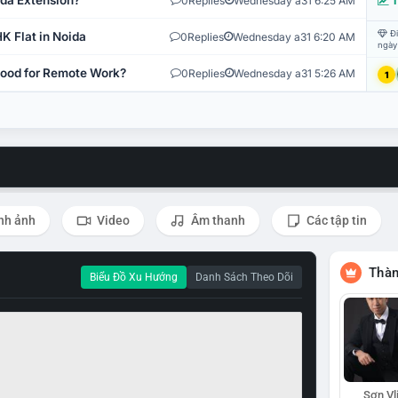
ida Extension?
0
Replies
Wednesday a31 6:25 AM
T
Đi
K Flat in Noida
0
Replies
Wednesday a31 6:20 AM
ngày
 Good for Remote Work?
0
Replies
Wednesday a31 5:26 AM
1
nh ảnh
Video
Âm thanh
Các tập tin
Thàn
Biểu Đồ Xu Hướng
Danh Sách Theo Dõi
Sơn Vl