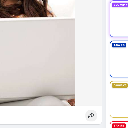
fork
#brazilcryptoregulation
#defitvl
SOL VIP #
ADA #6
DOGE #7
TRX #8