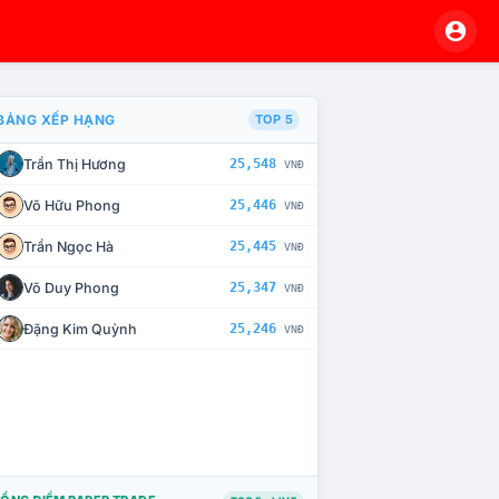
BẢNG XẾP HẠNG
TOP 5
Trần Thị Hương
25,548
VNĐ
À CHẾ TÀI XỬ LÝ VI PHẠM
Võ Hữu Phong
25,446
VNĐ
Trần Ngọc Hà
25,445
VNĐ
Võ Duy Phong
25,347
VNĐ
Đặng Kim Quỳnh
25,246
VNĐ