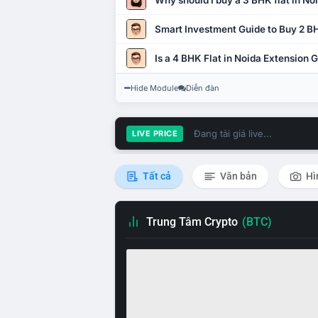
Why should I buy a 3 BHK flat in No
Smart Investment Guide to Buy 2 BH
Is a 4 BHK Flat in Noida Extension
Hide Module
Diễn đàn
Đang tải giá live...
LIVE PRICE
Tất cả
Văn bản
Hì
Trung Tâm Crypto
(BTC)