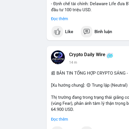
- Định chế tài chính: Delaware Life đưa 
đầu tư 100 triệu USD.
- Pháp lý: CEO Coinbase thúc đẩy khung 
Đọc thêm
#binancesquare
#cryptonews
#btc
#eth
Like
Bình luận
$btc $eth $sol $xrp
#vlikevn
#titanbot
Crypto Daily Wire
14 m
📰 Nguồn: Decrypt
📰 BẢN TIN TỔNG HỢP CRYPTO SÁNG - 
[Xu hướng chung]: 🟡 Trung lập (Neutral) 
Thị trường đang trong trạng thái giằng c
(vùng Fear), phản ánh tâm lý thận trọng
64.900 USD.
Đọc thêm
- Thị trường & Giá cả: Hoạt động cá voi 
nhận trong 24h qua, tổng trị giá hơn 23,6