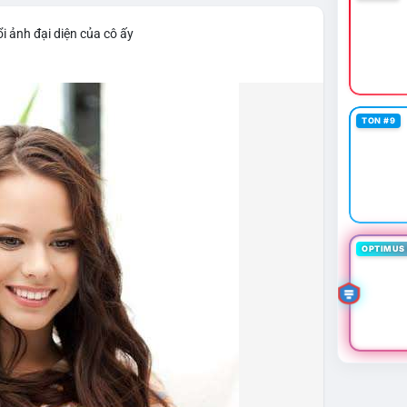
i ảnh đại diện của cô ấy
TON #9
OPTIMUS 