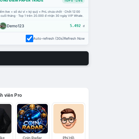
ỔNG ĐIỂM PAPER TRADE
TOP 5 · LIVE
ểm live = số dư ví + ký quỹ + PnL chưa chốt · Chốt 12:00
 cuối tháng · Top 1 trên 20.000 đ nhận 30 ngày VIP Whale.
Demo123
5.492
đ
Auto-refresh (30s)
Refresh Now
h viên Pro
ike
Coin Radar
Phí Hồ