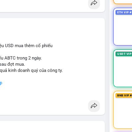
ETH VIP #
iệu USD mua thêm cổ phiếu
USDT VIP
ếu ABTC trong 2 ngày.
 sau đợt mua.
 quả kinh doanh quý của công ty.
p
BNB VIP 