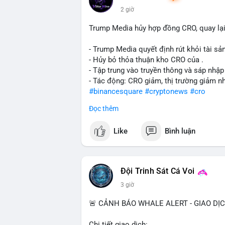
2 giờ
Trump Media hủy hợp đồng CRO, quay lại
- Trump Media quyết định rút khỏi tài sản
- Hủy bỏ thỏa thuận kho CRO của .
- Tập trung vào truyền thông và sáp nhập
- Tác động: CRO giảm, thị trường giảm n
#binancesquare
#cryptonews
#cro
Đọc thêm
$cro
Like
Bình luận
#vlikevn
#titanbot
📰 Nguồn: CoinDesk
Đội Trinh Sát Cá Voi
3 giờ
🚨 CẢNH BÁO WHALE ALERT - GIAO DỊ
Chi tiết giao dịch: