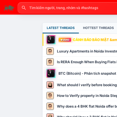
LATEST THREADS
HOTTEST THREADS
CẢNH BÁO BẢO MẬT &amp
VÀNG
Luxury Apartments in Noida Invest
Is RERA Enough When Buying Flats 
BTC (Bitcoin) - Phân tích snapsho
What should I verify before booking
How to Verify property in Noida Ste
Why does a 4 BHK flat Noida offer b