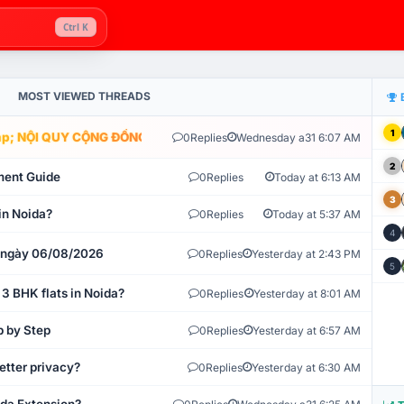
Ctrl K
MOST VIEWED THREADS
1
; NỘI QUY CỘNG ĐỒNG VLIKE.VN: HỆ THỐNG GIÁM SÁT TỰ ĐỘNG V
0
Replies
Wednesday a31 6:07 AM
2
ment Guide
0
Replies
Today at 6:13 AM
3
in Noida?
0
Replies
Today at 5:37 AM
4
t ngày 06/08/2026
0
Replies
Yesterday at 2:43 PM
5
 3 BHK flats in Noida?
0
Replies
Yesterday at 8:01 AM
p by Step
0
Replies
Yesterday at 6:57 AM
etter privacy?
0
Replies
Yesterday at 6:30 AM