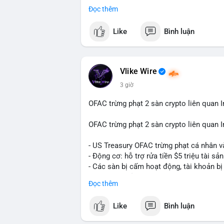
Đọc thêm
Điều gì đang thúc đẩy sự tăng trưởng vư
sâu về xu hướng công nghệ và nhu cầu thị
Like
Bình luận
Vlike Wire
3 giờ
OFAC trừng phạt 2 sàn crypto liên quan I
OFAC trừng phạt 2 sàn crypto liên quan I
- US Treasury OFAC trừng phạt cá nhân v
- Động cơ: hỗ trợ rửa tiền $5 triệu tài sản
- Các sàn bị cấm hoạt động, tài khoản bị
- Tác động: rủi ro cho thị trường crypto, 
Đọc thêm
#binancesquare
#cryptonews
#ofac
#us
Like
Bình luận
$btc $eth