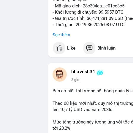
- Mã giao dịch: 28c304ca...e01cc3c5
- Khối lượng di chuyển: 99.5957 BTC
- Giá trị ước tính: $6,471,281.09 USD (th
- Thời gian: 20:19:36 2026-08-07 UTC
Đọc thêm
Nhận định phân tích: Khối lượng 99.6 BTC
thấy dấu hiệu chuyển tiền quy mô lớn. V
Like
Bình luận
thường gặp ở hai kịch bản: cá voi nạp lê
hoặc chuyển sang ví lạnh nhằm tích lũy 
lý thận trọng, giới đầu tư theo dõi sát d
BTC vào ví nóng sàn, khả năng cao là độn
bhavesh31
hoạt động, đó là tín hiệu gom hàng chiến
3 giờ
Lời khuyên: Nhà đầu tư nhỏ lẻ nên quan 
Bạn có biết thị trường hệ thống quản lý
tránh hành động theo cảm xúc. Xác minh đ
lệnh, ưu tiên quản trị rủi ro trong giai 
Theo dữ liệu mới nhất, quy mô thị trườn
lên 10,7 tỷ USD vào năm 2036.
#99dot6btc
#capvoichuyentien
#vilanhti
Mức tăng trưởng này tương ứng với tốc 
tới 20,2%.