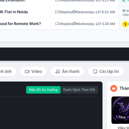
ida Extension?
0
Replies
Wednesday a31 6:25 AM
T
Đi
K Flat in Noida
0
Replies
Wednesday a31 6:20 AM
ngày
 Good for Remote Work?
0
Replies
Wednesday a31 5:26 AM
1
nh ảnh
Video
Âm thanh
Các tập tin
Thàn
Biểu Đồ Xu Hướng
Danh Sách Theo Dõi
Vlike W