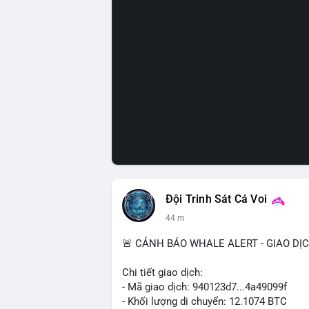
Đội Trinh Sát Cá Voi
44 m
🚨 CẢNH BÁO WHALE ALERT - GIAO DỊ
Chi tiết giao dịch:
- Mã giao dịch: 940123d7...4a49099f
- Khối lượng di chuyển: 12.1074 BTC