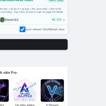
ỔNG ĐIỂM PAPER TRADE
TOP 5 · LIVE
ểm live = số dư ví + ký quỹ + PnL chưa chốt · Chốt 12:00
 cuối tháng · Top 1 trên 20.000 đ nhận 30 ngày VIP Whale.
Demo123
10.115
đ
Auto-refresh (30s)
Refresh Now
h viên Pro
ire
Tín Hiệu Alpha
V Stream