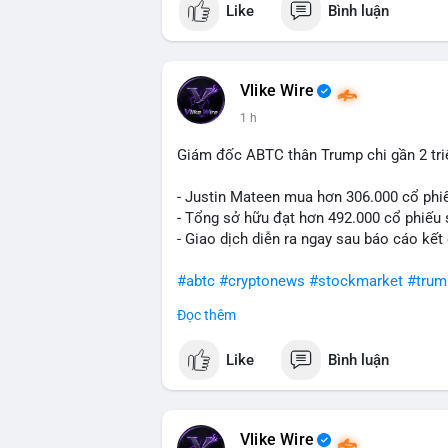
Like
Bình luận
#vlikevn
#titanbot
📰 Nguồn: Cointelegraph
Vlike Wire
1 h
Giám đốc ABTC thân Trump chi gần 2 tr
- Justin Mateen mua hơn 306.000 cổ phi
- Tổng sở hữu đạt hơn 492.000 cổ phiếu
- Giao dịch diễn ra ngay sau báo cáo kết
#abtc
#cryptonews
#stockmarket
#trum
Đọc thêm
$btc $eth
Like
Bình luận
#vlikevn
#titanbot
📰 Nguồn: CoinDesk
Vlike Wire