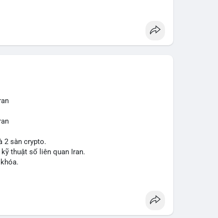
ợt bậc này? Hãy cùng theo dõi các phân tích chuyên
 trường trong thời gian tới.
ran
ran
à 2 sàn crypto.
 kỹ thuật số liên quan Iran.
 khóa.
tăng áp lực pháp lý.
sanctions
#iran