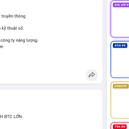
SOL VIP #
 truyền thông
 kỹ thuật số.
 công ty năng lượng.
hẹ.
ADA #6
DOGE #7
CH BTC LỚN
TRX #8