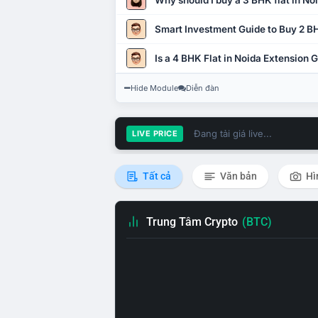
Why should I buy a 3 BHK flat in No
Smart Investment Guide to Buy 2 BH
Is a 4 BHK Flat in Noida Extension
Hide Module
Diễn đàn
Đang tải giá live...
LIVE PRICE
Tất cả
Văn bản
Hì
Trung Tâm Crypto
(BTC)