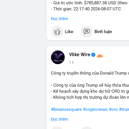
- Giá trị ước tính: $785,887.38 USD (theo
- Thời gian: 22:17:40 2026-08-07 UTC
Đọc thêm
Nhận định phân tích hành vi của Cá voi d
đương gần 786 nghìn USD được di chuyển
Like
Bình luận
giá $64,909.56 đang nằm gần vùng kháng 
bước chuẩn bị thanh khoản để bán ra, ho
phí giao dịch. Việc di chuyển một phần 
dò thanh khoản thị trường trước khi có 
Vlike Wire
1 h
Lời khuyên cho nhà đầu tư nhỏ lẻ: Theo d
nguồn. Khối lượng này chưa đủ tạo áp lự
Công ty truyền thông của Donald Trump 
dịch tương tự trong 24 giờ tới, khả năng
mục hợp lý, tránh FOMO mua đuổi ở vùng 
- Công ty của ông Trump sẽ hủy thỏa thuậ
- Kế hoạch xây dựng kho dự trữ CRO trị g
#12dot1btc
#786kusd
#dichuyenvinuong
- Không tích hợp thị trường dự đoán lên 
#binancesquare
#cryptonews
#cro
#tru
Đọc thêm
$cro