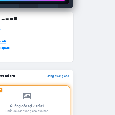
g ▁ ▂ ▃ ▄
t
news
esquare
ết tài trợ
Đăng quảng cáo
1
Quảng cáo tại vị trí #1
Nhấn để đặt quảng cáo của bạn