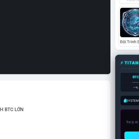
⚡ TITA
BTC
----
--%
SYSTEM:
CH BTC LỚN
Trợ lý A