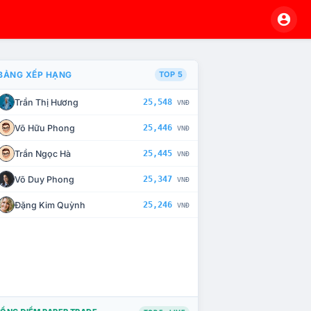
BẢNG XẾP HẠNG
TOP 5
Trần Thị Hương
25,548
VNĐ
À CHẾ TÀI XỬ LÝ VI PHẠM
Võ Hữu Phong
25,446
VNĐ
Trần Ngọc Hà
25,445
VNĐ
Võ Duy Phong
25,347
VNĐ
Đặng Kim Quỳnh
25,246
VNĐ