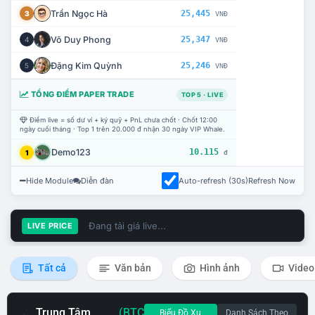
Trần Ngọc Hà
25,445
3
VNĐ
Võ Duy Phong
25,347
4
VNĐ
Đặng Kim Quỳnh
25,246
5
VNĐ
TỔNG ĐIỂM PAPER TRADE
TOP 5 · LIVE
Điểm live = số dư ví + ký quỹ + PnL chưa chốt · Chốt 12:00
ngày cuối tháng · Top 1 trên 20.000 đ nhận 30 ngày VIP Whale.
Demo123
10.115
1
đ
Hide Module
Diễn đàn
Auto-refresh (30s)
Refresh Now
Đang tải giá live...
LIVE PRICE
Tất cả
Văn bản
Hình ảnh
Video
Trung Tâm
(BTC
Biểu Đồ Xu
Danh Sách Theo