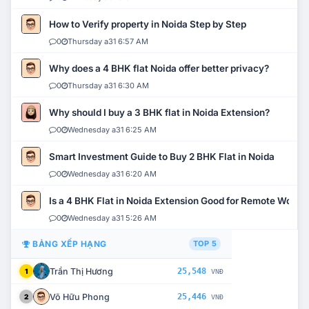
How to Verify property in Noida Step by Step
0
Thursday a31 6:57 AM
Why does a 4 BHK flat Noida offer better privacy?
0
Thursday a31 6:30 AM
Why should I buy a 3 BHK flat in Noida Extension?
0
Wednesday a31 6:25 AM
Smart Investment Guide to Buy 2 BHK Flat in Noida
0
Wednesday a31 6:20 AM
Is a 4 BHK Flat in Noida Extension Good for Remote Work?
0
Wednesday a31 5:26 AM
BẢNG XẾP HẠNG
TOP 5
Trần Thị Hương
25,548
1
VNĐ
Võ Hữu Phong
25,446
2
VNĐ