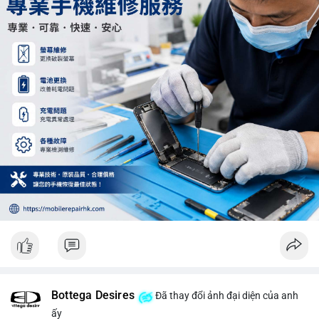
Khối lượng 12.29 BTC chưa đủ tạo áp lực bán lớn, không cần
hoảng loạn. Theo dõi sát dòng tiền đổ vào sàn giao dịch tập
trung trong 24 giờ tới.
#12dot29btc
#vilanh
#tichluydaihan
#phienau
#btcmempool
Bottega Desires
Đã thay đổi ảnh đại diện của anh
ấy