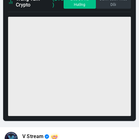
Crypto
)
Hướng
Dõi
V Stream