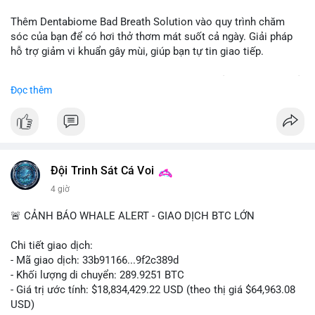
📰 Nguồn: CoinDesk
Thêm Dentabiome Bad Breath Solution vào quy trình chăm
sóc của bạn để có hơi thở thơm mát suốt cả ngày. Giải pháp
hỗ trợ giảm vi khuẩn gây mùi, giúp bạn tự tin giao tiếp.
Bắt đầu ngay hôm nay với bước chăm sóc nhỏ nhưng hiệu quả
Đọc thêm
lớn cho nụ cười khỏe mạnh.
#dentabiome
#badbreathsolution
#hoithothommat
#chamsocrangmieng
#suckhoerangmieng
#nucuoitutin
Đội Trinh Sát Cá Voi
4 giờ
🚨 CẢNH BÁO WHALE ALERT - GIAO DỊCH BTC LỚN
Chi tiết giao dịch:
- Mã giao dịch: 33b91166...9f2c389d
- Khối lượng di chuyển: 289.9251 BTC
- Giá trị ước tính: $18,834,429.22 USD (theo thị giá $64,963.08
USD)