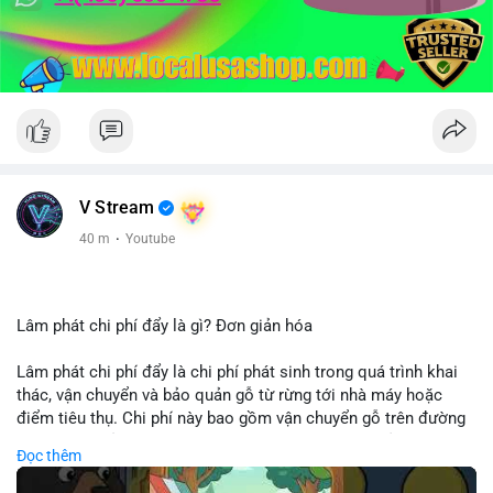
V Stream
40 m
·
Youtube
Lâm phát chi phí đẩy là gì? Đơn giản hóa
Lâm phát chi phí đẩy là chi phí phát sinh trong quá trình khai
thác, vận chuyển và bảo quản gỗ từ rừng tới nhà máy hoặc
điểm tiêu thụ. Chi phí này bao gồm vận chuyển gỗ trên đường
bộ, đường thủy hoặc đường ray, phụ thuộc vào khoảng cách và
Đọc thêm
điều kiện địa hình. Việc hiểu rõ chi phí đẩy giúp doanh nghiệp
lâm nghiệp tối ưu hoá chuỗi cung ứng và kiểm soát lợi nhuận.