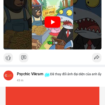
🎥 Xem video trực tiếp tại:
Nguồn: Cú Thông Thái
Psychic Vikram
Đã thay đổi ảnh đại diện của anh ấy
43 m