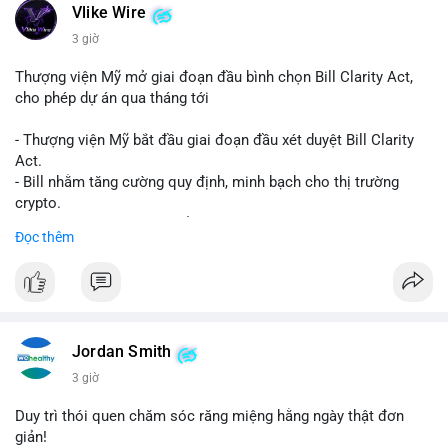
Vlike Wire
3 giờ
Thượng viện Mỹ mở giai đoạn đầu bình chọn Bill Clarity Act,
cho phép dự án qua tháng tới
- Thượng viện Mỹ bắt đầu giai đoạn đầu xét duyệt Bill Clarity
Act.
- Bill nhằm tăng cường quy định, minh bạch cho thị trường
crypto.
- Đạt 60 phiếu cần thiết để tiến tới tháng tới.
Đọc thêm
- Bill có thể ảnh hưởng pháp lý, hoạt động của các đồng tiền kỹ
thuật số.
#binancesquare
#cryptonews
#regulation
#ussenate
#clarityact
Jordan Smith
$btc $eth
3 giờ
#vlikevn
#titanbot
Duy trì thói quen chăm sóc răng miệng hằng ngày thật đơn
giản!