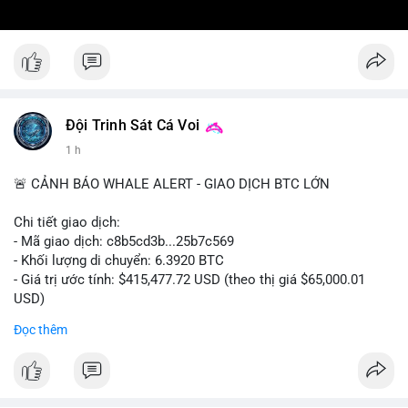
Đội Trinh Sát Cá Voi
1 h
🚨 CẢNH BÁO WHALE ALERT - GIAO DỊCH BTC LỚN
Chi tiết giao dịch:
- Mã giao dịch: c8b5cd3b...25b7c569
- Khối lượng di chuyển: 6.3920 BTC
- Giá trị ước tính: $415,477.72 USD (theo thị giá $65,000.01
USD)
- Thời gian: 11:19:49 2026-08-08 UTC
Đọc thêm
Nhận định phân tích: Giao dịch 6.3920 BTC trị giá hơn 415
nghìn USD được xác nhận trong mempool, mức chuyển động
trung bình lớn, chưa đủ tạo áp lực bán trực tiếp nhưng phản