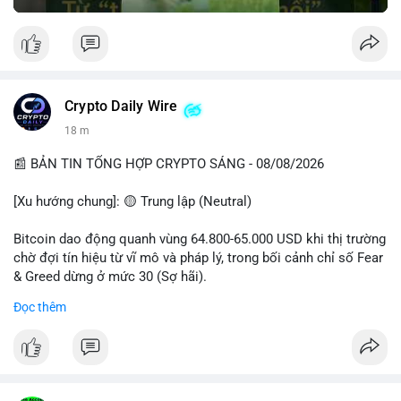
Crypto Daily Wire
18 m
📰 BẢN TIN TỔNG HỢP CRYPTO SÁNG - 08/08/2026
[Xu hướng chung]: 🟡 Trung lập (Neutral)
Bitcoin dao động quanh vùng 64.800-65.000 USD khi thị trường
chờ đợi tín hiệu từ vĩ mô và pháp lý, trong bối cảnh chỉ số Fear
& Greed dừng ở mức 30 (Sợ hãi).
Đọc thêm
- Thị trường & Giá cả: Chuỗi giao dịch cá voi BTC diễn ra dày
đặc, đáng chú ý nhất là lệnh chuyển 289,92 BTC trị giá 18,83
triệu USD lúc 08:19 UTC và 61,37 BTC (gần 4 triệu USD) lúc
06:19 UTC. Các lệnh này chủ yếu là tái phân bổ tài sản, chưa
tạo áp lực bán trực tiếp lên sàn.