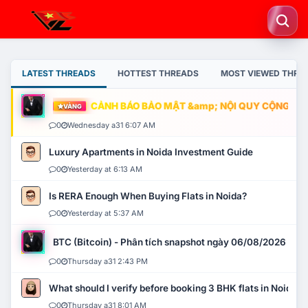
LATEST THREADS
HOTTEST THREADS
MOST VIEWED THRE
CẢNH BÁO BẢO MẬT &amp; NỘI QUY CỘNG ĐỒNG
VÀNG
0
Wednesday a31 6:07 AM
Luxury Apartments in Noida Investment Guide
0
Yesterday at 6:13 AM
Is RERA Enough When Buying Flats in Noida?
0
Yesterday at 5:37 AM
BTC (Bitcoin) - Phân tích snapshot ngày 06/08/2026
0
Thursday a31 2:43 PM
What should I verify before booking 3 BHK flats in Noida?
0
Thursday a31 8:01 AM