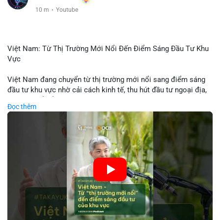
10 m
·
Youtube
Việt Nam: Từ Thị Trường Mới Nổi Đến Điểm Sáng Đầu Tư Khu
Vực
Việt Nam đang chuyển từ thị trường mới nổi sang điểm sáng
đầu tư khu vực nhờ cải cách kinh tế, thu hút đầu tư ngoại địa,
và phát triển ẩm thực, du lịch. Biến động thị trường này tạo cơ
Đọc thêm
hội cho nhà đầu tư lặp lại mô hình thành công của các quốc
gia đang phát triển. Nền tảng crypto tại Việt Nam cũng tăng
trưởng nhờ chính sách ổn định và sự quan tâm từ nhà đầu tư
toàn cầu.
🎥 Xem video trực tiếp tại:
Nguồn: VIETSUCCESS