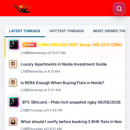
LATEST THREADS
HOTTEST THREADS
MOST VIEWED THRE
CẢNH BÁO BẢO MẬT &amp; NỘI QUY CỘNG ĐỒNG
VÀNG
0
Wednesday a31 6:07 AM
Luxury Apartments in Noida Investment Guide
0
Yesterday at 6:13 AM
Is RERA Enough When Buying Flats in Noida?
0
Yesterday at 5:37 AM
BTC (Bitcoin) - Phân tích snapshot ngày 06/08/2026
0
Thursday a31 2:43 PM
What should I verify before booking 3 BHK flats in Noida?
0
Thursday a31 8:01 AM