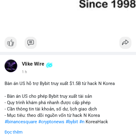
Vlike Wire
1 h
Bàn án US hỗ trợ Bybit truy xuất $1.5B từ hack N Korea
- Bàn án US cho phép Bybit truy xuất tài sản
- Quy trình khám phá nhanh được cấp phép
- Cần thông tin tài khoản, số dư, lịch giao dịch
- Mục tiêu: theo dõi nguồn vốn từ hack N Korea
#binancesquare
#cryptonews
#bybit
#n
KoreaHack
Đọc thêm
$btc $eth