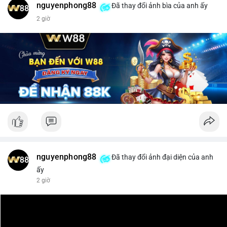
nguyenphong88
Đã thay đổi ảnh bìa của anh ấy
$xrp
2 giờ
#vlikevn
#titanbot
📰 Nguồn: CoinDesk
nguyenphong88
Đã thay đổi ảnh đại diện của anh
ấy
2 giờ