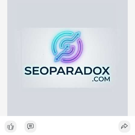
lực cung ngắn hạn. Tuy nhiên, nếu địa chỉ nhận là ví lạnh hoặc
ví tích lũy, động thái này phản ánh chiến lược nắm giữ dài hạn
giữa lúc thị trường biến động quanh mốc 65,000 USD. Việc
giao dịch chưa được xác nhận làm tăng sự chú ý của giới đầu
tư, có thể gây ra biến động giá tức thời.
Lời khuyên ngắn gọn cho nhà đầu tư nhỏ lẻ:
Hãy theo dõi xác nhận giao dịch và dòng tiền tiếp theo. Nếu
BTC bị chuyển lên sàn trong khung giờ thanh khoản thấp, hãy
thận trọng với nhịp điều chỉnh ngắn hạn. Không nên hành động
theo cảm xúc, hãy đặt lệnh dựa trên vùng hỗ trợ và kháng cự rõ
ràng.
#21dot71btc
#mempoolbtc
#chuyentiencavoi
#aplucban
#biendonggia