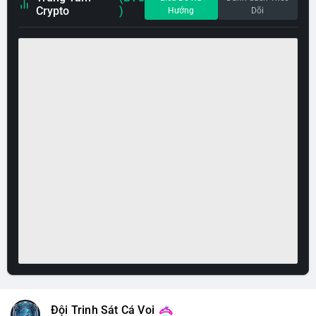
Crypto
)
Hướng
Dõi
Đội Trinh Sát Cá Voi