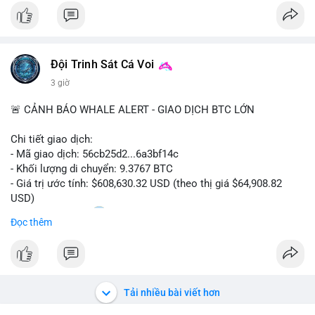
$btc
#vlikevn
#titanbot
Đội Trinh Sát Cá Voi
📰 Nguồn: CoinDesk
3 giờ
🚨 CẢNH BÁO WHALE ALERT - GIAO DỊCH BTC LỚN
Chi tiết giao dịch:
- Mã giao dịch: 56cb25d2...6a3bf14c
- Khối lượng di chuyển: 9.3767 BTC
- Giá trị ước tính: $608,630.32 USD (theo thị giá $64,908.82
USD)
- Thời gian: 02:20
0 2026-08-08 UTC
Đọc thêm
Nhận định phân tích:
Giao dịch gần 610 nghìn USD được thực hiện trong khung giờ
sáng sớm, thời điểm thanh khoản mỏng, cho thấy chủ ví ưu
tiên sự riêng tư hơn là tốc độ khớp lệnh. Với khối lượng trung
Tải nhiều bài viết hơn
bình lớn này, khả năng cao là cá voi đang tái phân bổ tài sản