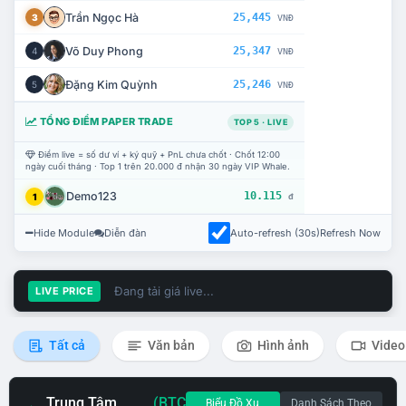
Trần Ngọc Hà
25,445
3
VNĐ
Võ Duy Phong
25,347
4
VNĐ
Đặng Kim Quỳnh
25,246
5
VNĐ
TỔNG ĐIỂM PAPER TRADE
TOP 5 · LIVE
Điểm live = số dư ví + ký quỹ + PnL chưa chốt · Chốt 12:00
ngày cuối tháng · Top 1 trên 20.000 đ nhận 30 ngày VIP Whale.
Demo123
10.115
1
đ
Hide Module
Diễn đàn
Auto-refresh (30s)
Refresh Now
Đang tải giá live...
LIVE PRICE
Tất cả
Văn bản
Hình ảnh
Video
Trung Tâm
(BTC
Biểu Đồ Xu
Danh Sách Theo