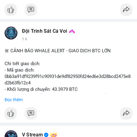
#vlikevn
#titanbot
📰 Nguồn: Cointelegraph
Đội Trinh Sát Cá Voi
1 h
🚨 CẢNH BÁO WHALE ALERT - GIAO DỊCH BTC LỚN
Chi tiết giao dịch:
- Mã giao dịch:
0bb3a91df9239f91c90931de9df82950fd24ed6e3d28bcd2475e8
d2b63fb12c4
- Khối lượng di chuyển: 43.3979 BTC
- Giá trị ước tính: $2,820,579.98 USD (theo thị giá $64,993.43
Đọc thêm
USD)
- Thời gian: 04:18
4 2026-08-08 UTC
Nhận định phân tích hành vi của Cá voi dựa trên giao dịch này:
Khối lượng 43.3979 BTC tương đương 2.82 triệu USD, một con
V Stream
số đủ lớn để tạo áp lực thanh khoản tức thời. Hành vi này có