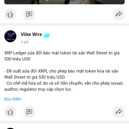
Vlike Wire
2 giờ
XRP Ledger sửa đổi bảo mật token tài sản Wall Street trị giá
530 triệu USD
- Đề xuất sửa đổi XRPL cho phép bảo mật token hóa tài sản
Wall Street trị giá 530 triệu USD.
- Cơ chế mã hóa số dư và số tiền chuyển, vẫn cho phép issuer,
auditor, regulator truy cập chọn lọc.
- Mục tiêu: tăng tính riêng tư, tuân thủ quy định, bảo vệ dữ liệu
Đọc thêm
tài chính.
- Đề xuất đang được xem xét bởi cộng đồng XRPL và các tổ
chức tài chính.
#binancesquare
#cryptonews
#xrp