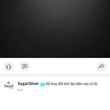
Lời khuyên:
Nhà đầu tư nhỏ lẻ nên theo dõi thêm 2-3 giao dịch lớn tiếp
theo trong 24 giờ. Nếu dòng tiền tiếp tục chảy vào ví lạnh, đó
là tín hiệu tích lũy. Tránh hành động theo cảm xúc trước một
giao dịch đơn lẻ.
#19dot8371btc
#vilanh
#tichluydaihan
#phanbotaisan
#gia65k
SagarSilver
Đã thay đổi ảnh đại diện của cô ấy
3 m