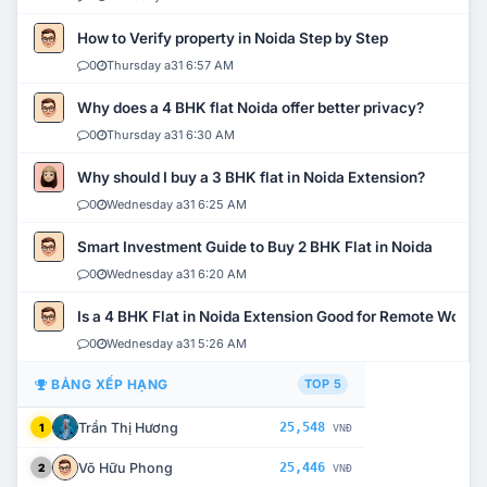
How to Verify property in Noida Step by Step
0
Thursday a31 6:57 AM
Why does a 4 BHK flat Noida offer better privacy?
0
Thursday a31 6:30 AM
Why should I buy a 3 BHK flat in Noida Extension?
0
Wednesday a31 6:25 AM
Smart Investment Guide to Buy 2 BHK Flat in Noida
0
Wednesday a31 6:20 AM
Is a 4 BHK Flat in Noida Extension Good for Remote Work?
0
Wednesday a31 5:26 AM
BẢNG XẾP HẠNG
TOP 5
Trần Thị Hương
25,548
1
VNĐ
Võ Hữu Phong
25,446
2
VNĐ