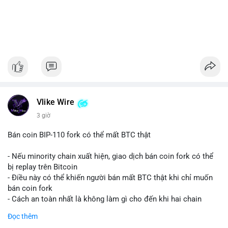
Vlike Wire
3 giờ
Bán coin BIP-110 fork có thể mất BTC thật
- Nếu minority chain xuất hiện, giao dịch bán coin fork có thể
bị replay trên Bitcoin
- Điều này có thể khiến người bán mất BTC thật khi chỉ muốn
bán coin fork
- Cách an toàn nhất là không làm gì cho đến khi hai chain
được tách riêng
Đọc thêm
-
#binancesquare
#cryptonews
#btc
#bip110