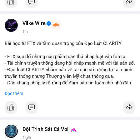
#vlikevn
#titanbot
📰 Nguồn: CoinDesk
Vlike Wire
1 h
Bài học từ FTX và tầm quan trọng của Đạo luật CLARITY
- FTX sụp đổ nhưng các phần tuân thủ pháp luật vẫn tồn tại.
- Tài chính truyền thống đang hội nhập mạnh mẽ với tài sản số.
- Đạo luật CLARITY nhằm bảo vệ tài sản số tương tự tài chính
truyền thống nhưng Thượng viện Mỹ chưa thông qua.
- Cần khung pháp lý rõ ràng để đảm bảo an toàn cho nhà đầu
tư.
Đọc thêm
#binancesquare
#cryptonews
#ftx
#regulation
#clarityact
$btc $eth
#vlikevn
#titanbot
Đội Trinh Sát Cá Voi
2 giờ