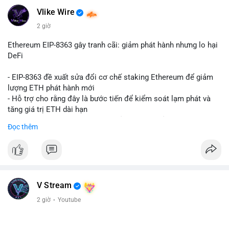
Vlike Wire
2 giờ
Ethereum EIP-8363 gây tranh cãi: giảm phát hành nhưng lo hại
DeFi
- EIP-8363 đề xuất sửa đổi cơ chế staking Ethereum để giảm
lượng ETH phát hành mới
- Hỗ trợ cho rằng đây là bước tiến để kiểm soát lạm phát và
tăng giá trị ETH dài hạn
- Các nhà phê bình lo ngại việc giảm phần thưởng sẽ làm yếu
Đọc thêm
động lực staking, ảnh hưởng đến bảo mật mạng lưới
- Lo ngại thêm: có thể làm giảm hấp dẫn của DeFi, giảm sự phi
tập trung và làm chậm sự tham gia của nhà đầu tư istituционаl
- Diễn ra trong bối cảnh Ethereum đang cân bằng giữa giảm
phát hành và duy trì sức hấp dẫn cho hệ sinh thái
#binancesquare
#cryptonews
#eth
#defi
#eip8363
V Stream
2 giờ
·
Youtube
$eth
#vlikevn
#titanbot