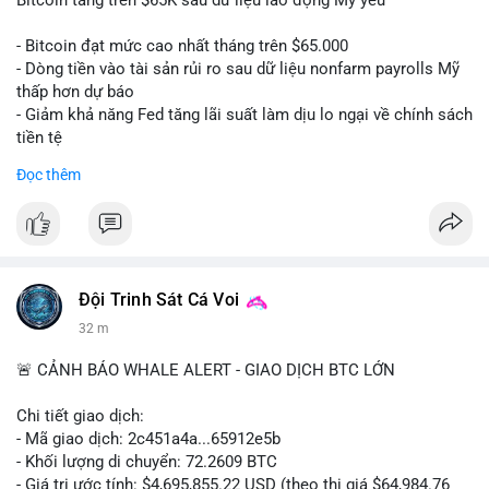
📰 Nguồn: CoinDesk
- Bitcoin đạt mức cao nhất tháng trên $65.000
- Dòng tiền vào tài sản rủi ro sau dữ liệu nonfarm payrolls Mỹ
thấp hơn dự báo
- Giảm khả năng Fed tăng lãi suất làm dịu lo ngại về chính sách
tiền tệ
#binancesquare
#cryptonews
#btc
Đọc thêm
$btc
#vlikevn
#titanbot
📰 Nguồn: Cointelegraph
Đội Trinh Sát Cá Voi
32 m
🚨 CẢNH BÁO WHALE ALERT - GIAO DỊCH BTC LỚN
Chi tiết giao dịch:
- Mã giao dịch: 2c451a4a...65912e5b
- Khối lượng di chuyển: 72.2609 BTC
- Giá trị ước tính: $4,695,855.22 USD (theo thị giá $64,984.76