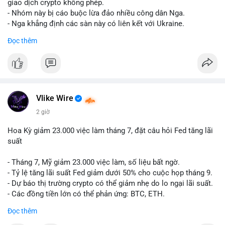
riêng biệt phản ánh đúng nội dung cụ thể của giao dịch đó. Ví
giao dịch crypto không phép.
dụ nếu giao dịch 45 BTC chuyển ví lạnh:
#45btc
#vilanh
- Nhóm này bị cáo buộc lừa đảo nhiều công dân Nga.
#tichluydaihan
#btcmempool
. KHÔNG dùng hashtag tên mô
- Nga khẳng định các sàn này có liên kết với Ukraine.
hình AI (
#gpt
,
#deepseek
,
#gemini
,
#claude
,
#ai
).
Đọc thêm
#russia
#cryptonews
#regulation
#fsb
$btc $eth
#vlikevn
#titanbot
Vlike Wire
📰 Nguồn: CoinDesk
2 giờ
Hoa Kỳ giảm 23.000 việc làm tháng 7, đặt câu hỏi Fed tăng lãi
suất
- Tháng 7, Mỹ giảm 23.000 việc làm, số liệu bất ngờ.
- Tỷ lệ tăng lãi suất Fed giảm dưới 50% cho cuộc họp tháng 9.
- Dự báo thị trường crypto có thể giảm nhẹ do lo ngại lãi suất.
- Các đồng tiền lớn có thể phản ứng: BTC, ETH.
Đọc thêm
#binancesquare
#cryptonews
#btc
#eth