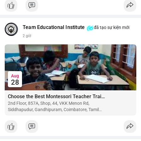
$btc $eth
#vlikevn
#titanbot
Team Educational Institute
đã tạo sự kiện mới
📰 Nguồn: CoinDesk
2 giờ
Aug
28
Choose the Best Montessori Teacher Training Institute in Coimbatore for a Rewarding Career
2nd Floor, 857A, Shop, 44, VKK Menon Rd,
Siddhapudur, Gandhipuram, Coimbatore, Tamil
Nadu 641044