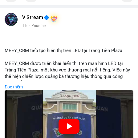
📰 Nguồn: Cointelegraph
V Stream
1 h
·
Youtube
MEEY_CRM tiếp tục hiển thị trên LED tại Tràng Tiền Plaza
MEEY_CRM được triển khai hiển thị trên màn hình LED tại
Tràng Tiền Plaza, một khu vực thương mại nổi tiếng. Việc này
thể hiện chiến lược quảng bá thương hiệu thông qua công
nghệ hiển thị công cộng. Tràng Tiền Plaza thu hút lượng khách
Đọc thêm
lớn hàng ngày, giúp tăng cường nhận diện thương hiệu
MEEY_CRM. Mô hình này kết hợp công nghệ LED với việc đặt
sản tại điểm giao thông quan trọng.
🎥 Xem video trực tiếp tại:
Nguồn: Đồng Tâm