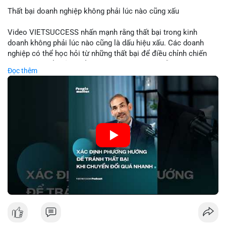
Thất bại doanh nghiệp không phải lúc nào cũng xấu
📰 Nguồn: Cointelegraph
Video VIETSUCCESS nhấn mạnh rằng thất bại trong kinh
doanh không phải lúc nào cũng là dấu hiệu xấu. Các doanh
nghiệp có thể học hỏi từ những thất bại để điều chỉnh chiến
lược, phát triển sản phẩm mới, hoặc phát hiện lỗi trong quy
Đọc thêm
trình. Trong lĩnh vực tài chính và crypto, hiểu rõ nguyên nhân
thất bại giúp quản lý rủi ro hiệu quả và tránh lặp lại sai lầm.
Điều này đặc biệt quan trọng khi áp dụng vào các mô hình kinh
doanh mới hoặc đầu tư vào dự án blockchain.
🎥 Xem video trực tiếp tại:
Nguồn: VIETSUCCESS