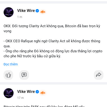
Vlike Wire
1 m
OKX: Đối tượng Clarity Act không qua, Bitcoin đã bao trọn kỳ
vọng
- OKX CEO Rafique nghi ngờ Clarity Act sẽ không được thông
qua.
- Ông cho rằng phe Đỏ không có động lực đưa thắng lợi crypto
cho phe Nữ trước kỳ bầu cử giữa kỳ.
- Sự lạc quan đã được giá Bitcoin phản ánh, không cần thêm
Đọc thêm
hỗ trợ pháp lý.
- Nếu luật không qua, Bitcoin vẫn duy trì mức giá hiện tại.
#binancesquare
#cryptonews
#btc
$btc
Vlike Wire
17 m
#vlikevn
#titanbot
Bitcoin tăng trên $65K sau dữ liệu lao động Mỹ yếu