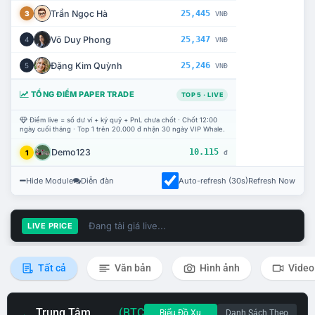
Trần Ngọc Hà
25,445
3
VNĐ
Võ Duy Phong
25,347
4
VNĐ
Đặng Kim Quỳnh
25,246
5
VNĐ
TỔNG ĐIỂM PAPER TRADE
TOP 5 · LIVE
Điểm live = số dư ví + ký quỹ + PnL chưa chốt · Chốt 12:00
ngày cuối tháng · Top 1 trên 20.000 đ nhận 30 ngày VIP Whale.
Demo123
10.115
1
đ
Hide Module
Diễn đàn
Auto-refresh (30s)
Refresh Now
Đang tải giá live...
LIVE PRICE
Tất cả
Văn bản
Hình ảnh
Video
Trung Tâm
(BTC
Biểu Đồ Xu
Danh Sách Theo