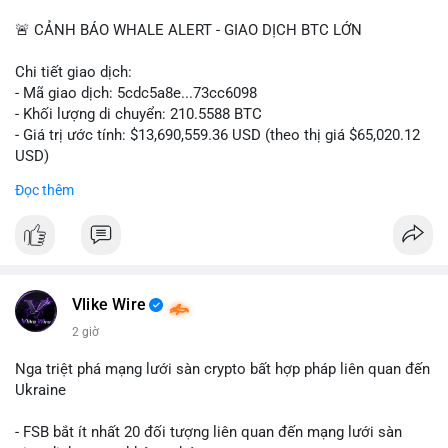
📰 Nguồn: CoinDesk
🚨 CẢNH BÁO WHALE ALERT - GIAO DỊCH BTC LỚN
Chi tiết giao dịch:
- Mã giao dịch: 5cdc5a8e...73cc6098
- Khối lượng di chuyển: 210.5588 BTC
- Giá trị ước tính: $13,690,559.36 USD (theo thị giá $65,020.12
USD)
- Thời gian: 14:19:51 2026-08-07 UTC
Đọc thêm
Nhận định phân tích hành vi của Cá voi dựa trên giao dịch này
(ví dụ: chuyển dịch lượng lớn coin, gom hàng ví lạnh, áp lực
bán tiềm năng...) và tác động tâm lý thị trường.
Lời khuyên ngắn gọn cho nhà đầu tư nhỏ lẻ.
Vlike Wire
Hashtags: Tự trích xuất 3-5 hashtag ĐỘC NHẤT từ nội dung
2 giờ
chính của bài viết này. Hashtag phải là các từ khóa cụ thể xuất
hiện trong bài (khối lượng BTC, hành vi cá voi, loại ví, mức giá
Nga triệt phá mạng lưới sàn crypto bất hợp pháp liên quan đến
USD). TUYỆT ĐỐI KHÔNG lặp lại các hashtag chung chung
Ukraine
giống nhau ở mọi bài như
#whalealert
,
#smartmoney
,
#cryptonews
,
#vlikesignals
. Mỗi bài viết phải có bộ hashtag
- FSB bắt ít nhất 20 đối tượng liên quan đến mạng lưới sàn