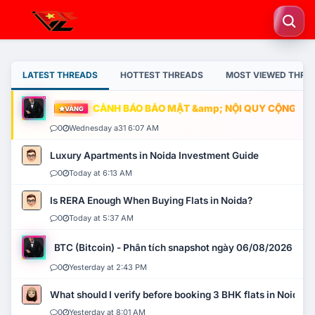
LATEST THREADS
HOTTEST THREADS
MOST VIEWED THRE
CẢNH BÁO BẢO MẬT &amp; NỘI QUY CỘNG ĐỒNG
VÀNG
0
Wednesday a31 6:07 AM
Luxury Apartments in Noida Investment Guide
0
Today at 6:13 AM
Is RERA Enough When Buying Flats in Noida?
0
Today at 5:37 AM
BTC (Bitcoin) - Phân tích snapshot ngày 06/08/2026
0
Yesterday at 2:43 PM
What should I verify before booking 3 BHK flats in Noida?
0
Yesterday at 8:01 AM