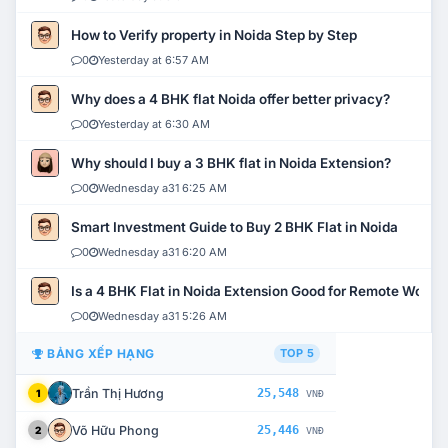
How to Verify property in Noida Step by Step
0
Yesterday at 6:57 AM
Why does a 4 BHK flat Noida offer better privacy?
0
Yesterday at 6:30 AM
Why should I buy a 3 BHK flat in Noida Extension?
0
Wednesday a31 6:25 AM
Smart Investment Guide to Buy 2 BHK Flat in Noida
0
Wednesday a31 6:20 AM
Is a 4 BHK Flat in Noida Extension Good for Remote Work?
0
Wednesday a31 5:26 AM
BẢNG XẾP HẠNG
TOP 5
Trần Thị Hương
25,548
1
VNĐ
Võ Hữu Phong
25,446
2
VNĐ