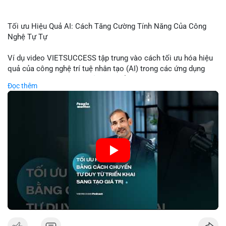
Tối ưu Hiệu Quả AI: Cách Tăng Cường Tính Năng Của Công
Nghệ Tự Tự
Ví dụ video VIETSUCCESS tập trung vào cách tối ưu hóa hiệu
quả của công nghệ trí tuệ nhân tạo (AI) trong các ứng dụng
chuyên nghiệp. AI được sử dụng để phân tích dữ liệu lớn, dự
Đọc thêm
đoán xu hướng thị trường, và tự động hóa quy trình trong lĩnh
vực tài chính và crypto. Bài đăng nhấn mạnh vai trò của AI
trong việc giảm thiểu sai lầm, tăng tốc độ xử lý, và hỗ trợ quyết
định dựa trên dữ liệu. Điều này đặc biệt quan trọng trong thời
kỳ phát triển nhanh chóng của ngành crypto, nơi tính chính xác
và tốc độ là yếu tố quyết định.
🎥 Xem video trực tiếp tại:
Nguồn: VIETSUCCESS