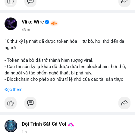
Vlike Wire
43 m
10 thứ kỳ lạ nhất đã được token hóa – từ bò, hơi thở đến da
người
- Token hóa bò đã trở thành hiện tượng viral.
- Các tài sản kỳ lạ khác đã được đưa lên blockchain: hơi thở,
da người và tác phẩm nghệ thuật bị phá hủy.
- Blockchain cho phép sở hữu tỉ lệ nhỏ của các tài sản thực
vật, mở ra thị trường mới.
Đọc thêm
- Câu hỏi về pháp lý, đạo đức và bảo mật đang được đặt ra.
- Nhiều nền tảng NFT đang thử nghiệm token hóa các tài sản
bất thường.
#binancesquare
#cryptonews
#tokenization
#web3
#nft
Đội Trinh Sát Cá Voi
$btc $eth
1 h