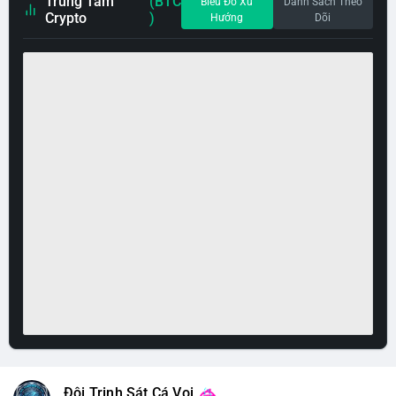
Trung Tâm
(BTC
Biểu Đồ Xu
Danh Sách Theo
Crypto
)
Hướng
Dõi
Đội Trinh Sát Cá Voi