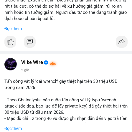
rất tiêu cực, có thể do sợ hãi về xu hướng giá giảm, rủi ro an
ninh hoặc tin tưởng giảm. Người đầu tư có thể đang tránh giao
dịch hoặc chuẩn bị cắt lỗ.
Đọc thêm
📈 XU HƯỚNG TÌM KIẾM & THẢO LUẬN: Coin trending trên
CoinGecko bao gồm các token meme như Cash Cat
(CASHCAT), Pudgy Penguins (PENGU) và OVERTAKE (TAKE).
Các chủ đề như 'Sắt lở đất' hoặc 'Chết' trên Google Trends
Việt Nam không liên quan trực tiếp đến crypto, cho thấy sự tập
trung của người dùng vào các chủ đề địa phương. Trên
Vlike Wire
LunarCrush, các chủ đề như Solana, Taylor Swift và UFC 310
2 giờ
hấp dẫn sự chú ý đa lĩnh vực.
Tấn công vật lý 'cái wrench' gây thiệt hại trên 30 triệu USD
💬 DÒNG CHẢY TIN TỨC & TRUYỀN THÔNG: Tài chính Việt
trong năm 2026
Nam đang tập trung vào các đề tài như 'Trục lợi' hoặc 'Miền
Bắc', trong khi tin tức quốc tế nhấn mạnh việc Putin ký luật
- Theo Chainalysis, các cuộc tấn công vật lý typu 'wrench
crypto và sự kiện an ninh như hack Zeus Wallet. Trên Binance
attack' (đe dọa, bạo lực để lấy private key) đã gây thiệt hại trên
Square, nhiều người chia sẻ chiến lược giao dịch như lệnh
30 triệu USD từ đầu năm 2026.
Long $BTW hoặc cập nhật về sự kiện Alpha Trading
- Mặc dù chỉ 12 trong 46 vụ được ghi nhận dẫn đến việc trả tiền
Competition.
chuộc, nhưng các cuộc tấn công đang mở rộng phạm vi: bao
Đọc thêm
gồm rò rỉ dữ liệu và đe dọa tới gia đình, bạn bè của người sở