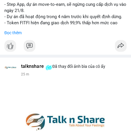
- Step App, dự án move‑to‑earn, sẽ ngừng cung cấp dịch vụ vào
Lời khuyên cho nhà đầu tư nhỏ lẻ: Theo dõi xác nhận của giao
ngày 21/8.
dịch này. Nếu BTC tiếp tục bị rút khỏi sàn với tần suất tăng, đó
- Dự án đã hoạt động trong 4 năm trước khi quyết định dừng.
là tín hiệu tích cực cho xu hướng tăng giá. Hạn chế hành động
- Token FITFI hiện đang giao dịch 99,9% thấp hơn mức cao
theo cảm xúc, ưu tiên quản trị rủi ro với khối lượng vị thế nhỏ.
nhất từng đạt được.
Đọc thêm
#9dot608btc
#619kusd
#vilanh
#dichuyenbtc
#quantriruiro
#binancesquare
#cryptonews
#fitfi
#movetoearn
#stepapp
$fitfi
#vlikevn
#titanbot
talknshare
Đã thay đổi ảnh bìa của cô ấy
25 m
📰 Nguồn: Cointelegraph