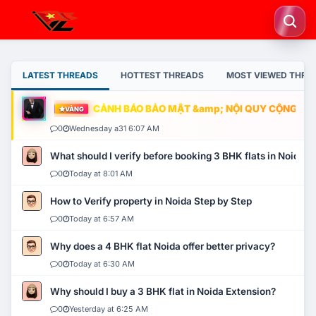
LATEST THREADS
HOTTEST THREADS
MOST VIEWED THRE
CẢNH BÁO BẢO MẬT &amp; NỘI QUY CỘNG ĐỒNG
VÀNG
0
Wednesday a31 6:07 AM
What should I verify before booking 3 BHK flats in Noida?
0
Today at 8:01 AM
How to Verify property in Noida Step by Step
0
Today at 6:57 AM
Why does a 4 BHK flat Noida offer better privacy?
0
Today at 6:30 AM
Why should I buy a 3 BHK flat in Noida Extension?
0
Yesterday at 6:25 AM