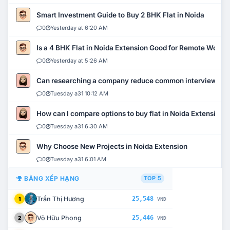
Smart Investment Guide to Buy 2 BHK Flat in Noida
0
Yesterday at 6:20 AM
Is a 4 BHK Flat in Noida Extension Good for Remote Work?
0
Yesterday at 5:26 AM
Can researching a company reduce common interview mi
0
Tuesday a31 10:12 AM
How can I compare options to buy flat in Noida Extension?
0
Tuesday a31 6:30 AM
Why Choose New Projects in Noida Extension
0
Tuesday a31 6:01 AM
BẢNG XẾP HẠNG
TOP 5
Trần Thị Hương
25,548
1
VNĐ
Võ Hữu Phong
25,446
2
VNĐ