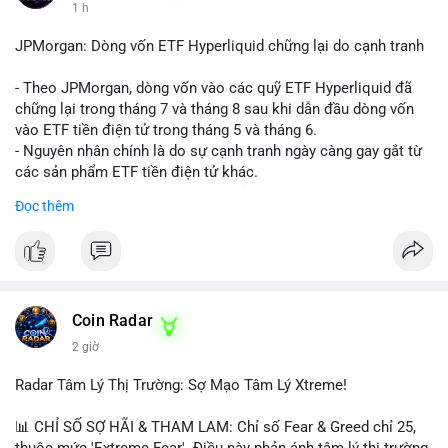
1 h
JPMorgan: Dòng vốn ETF Hyperliquid chững lại do cạnh tranh
- Theo JPMorgan, dòng vốn vào các quỹ ETF Hyperliquid đã
chững lại trong tháng 7 và tháng 8 sau khi dẫn đầu dòng vốn
vào ETF tiền điện tử trong tháng 5 và tháng 6.
- Nguyên nhân chính là do sự cạnh tranh ngày càng gay gắt từ
các sản phẩm ETF tiền điện tử khác.
- Điều này cho thấy sự quan tâm của nhà đầu tư đối với
Đọc thêm
Hyperliquid có thể đã giảm bớt, ảnh hưởng đến dòng vốn và
thanh khoản của đồng tiền này.
- Nhà đầu tư cần theo dõi sát sao diễn biến thị trường và các
yếu tố cạnh tranh để đưa ra quyết định đầu tư hợp lý.
#binancesquare
#cryptonews
#hyperliquid
#etf
#jpmorgan
Coin Radar
2 giờ
$hype
Radar Tâm Lý Thị Trường: Sợ Mạo Tâm Lý Xtreme!
#vlikevn
#titanbot
📊 CHỈ SỐ SỢ HÃI & THAM LAM: Chỉ số Fear & Greed chỉ 25,
📰 Nguồn: CoinDesk
thuộc mức 'Extreme Fear'. Điều này phản ánh tâm lý thị trường