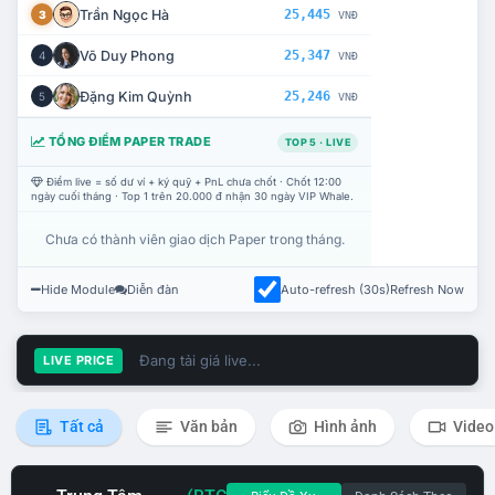
Trần Ngọc Hà
25,445
3
VNĐ
Võ Duy Phong
25,347
4
VNĐ
Đặng Kim Quỳnh
25,246
5
VNĐ
TỔNG ĐIỂM PAPER TRADE
TOP 5 · LIVE
Điểm live = số dư ví + ký quỹ + PnL chưa chốt · Chốt 12:00
ngày cuối tháng · Top 1 trên 20.000 đ nhận 30 ngày VIP Whale.
Chưa có thành viên giao dịch Paper trong tháng.
Hide Module
Diễn đàn
Auto-refresh (30s)
Refresh Now
Đang tải giá live...
LIVE PRICE
Tất cả
Văn bản
Hình ảnh
Video