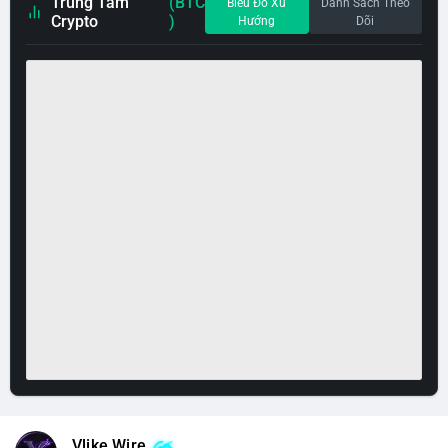
Trung Tâm
(BTC
Biểu Đồ Xu
Danh Sách Theo
Crypto
)
Hướng
Dõi
Vlike Wire