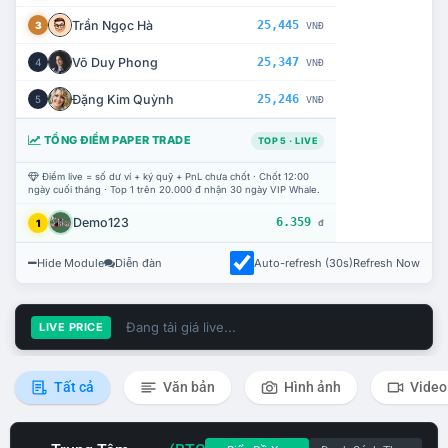
Trần Ngọc Hà
25,445
3
VNĐ
Võ Duy Phong
25,347
4
VNĐ
Đặng Kim Quỳnh
25,246
5
VNĐ
TỔNG ĐIỂM PAPER TRADE
TOP 5 · LIVE
Điểm live = số dư ví + ký quỹ + PnL chưa chốt · Chốt 12:00
ngày cuối tháng · Top 1 trên 20.000 đ nhận 30 ngày VIP Whale.
Demo123
6.359
1
đ
Hide Module
Diễn đàn
Auto-refresh (30s)
Refresh Now
Đang tải giá live...
LIVE PRICE
Tất cả
Văn bản
Hình ảnh
Video