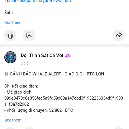
#binancesquare
#cryptonews
#btc
$btc
Đọc thêm
#vlikevn
#titanbot
📰 Nguồn: Cointelegraph
Đội Trinh Sát Cá Voi
2 giờ
🚨 CẢNH BÁO WHALE ALERT - GIAO DỊCH BTC LỚN
Chi tiết giao dịch:
- Mã giao dịch:
099e0470c8e356fec5a9fd59d88a147cbd3f1932236334d9f1980
11f8a7d2962
- Khối lượng di chuyển: 52.8821 BTC
- Giá trị ước tính: $3,434,742.21 USD (theo thị giá $64,951.00
Đọc thêm
USD)
- Thời gian: 13:19:49 2026-08-10 UTC