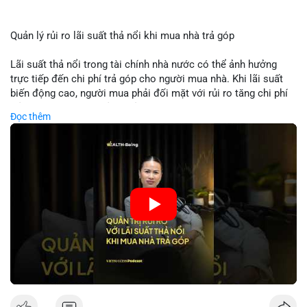
Quản lý rủi ro lãi suất thả nổi khi mua nhà trả góp
Lãi suất thả nổi trong tài chính nhà nước có thể ảnh hưởng
trực tiếp đến chi phí trả góp cho người mua nhà. Khi lãi suất
biến động cao, người mua phải đối mặt với rủi ro tăng chi phí
trả nợ không ngờ. Quản lý rủi ro cần bao gồm phân tích xu
Đọc thêm
hướng lãi suất, lựa chọn sản phẩm trả góp có tính bảo hiểm,
hoặc sử dụng tài chính cá nhân để ổn định chi phí. Các nhà
đầu tư cần theo dõi chính sách tiền tệ để đưa ra quyết định
mua nhà phù hợp.
🎥 Xem video trực tiếp tại:
Nguồn: VIETSUCCESS