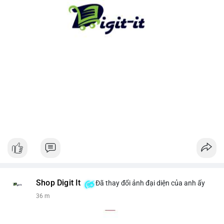
cho xu hướng dài hạn. Ngược lại, nếu tiền chuyển lên sàn, hãy
thận trọng với khả năng điều chỉnh giá ngắn hạn.
#13dot1743btc
#vilanh
#chuyennoibo
#mempoolbtc
#dongtienlon
Shop Digit It
Đã thay đổi ảnh đại diện của anh ấy
36 m