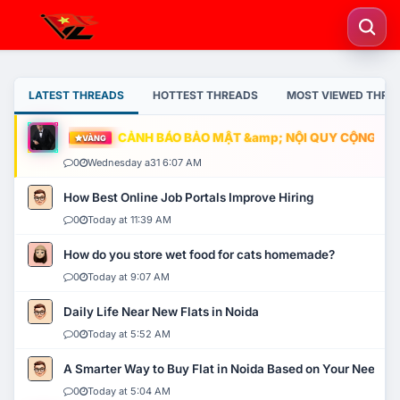
LATEST THREADS
HOTTEST THREADS
MOST VIEWED THRE
CẢNH BÁO BẢO MẬT &amp; NỘI QUY CỘNG ĐỒNG
VÀNG
0
Wednesday a31 6:07 AM
How Best Online Job Portals Improve Hiring
0
Today at 11:39 AM
How do you store wet food for cats homemade?
0
Today at 9:07 AM
Daily Life Near New Flats in Noida
0
Today at 5:52 AM
A Smarter Way to Buy Flat in Noida Based on Your Needs
0
Today at 5:04 AM