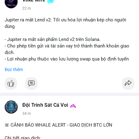
Vlike Wire
22 m
Jupiter ra mắt Lend v2: Tối ưu hóa lợi nhuận kép cho người
dùng
- Jupiter ra mắt sản phẩm Lend v2 trên Solana.
- Cho phép tiền gửi và tài sản vay trở thành thanh khoản giao
dịch.
- Lợi nhuận phụ thuộc vào lưu lượng swap qua bộ định tuyến
(router) của Jupiter.
Đọc thêm
- Tăng hiệu quả sử dụng vốn cho người dùng.
#solana
#jupiter
#sol
#defi
#binancesquare
$sol
Đội Trinh Sát Cá Voi
#vlikevn
#titanbot
34 m
📰 Nguồn: CoinDesk
🚨 CẢNH BÁO WHALE ALERT - GIAO DỊCH BTC LỚN
Chi tiết giao dịch: