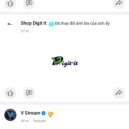
Shop Digit It
Đã thay đổi ảnh bìa của anh ấy
37 m
V Stream
44 m
·
Youtube