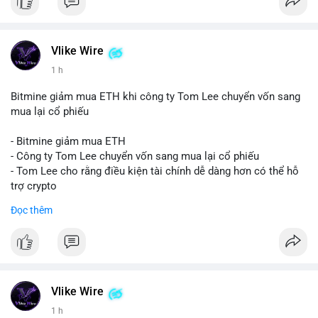
Vlike Wire
1 h
Bitmine giảm mua ETH khi công ty Tom Lee chuyển vốn sang
mua lại cổ phiếu
- Bitmine giảm mua ETH
- Công ty Tom Lee chuyển vốn sang mua lại cổ phiếu
- Tom Lee cho rằng điều kiện tài chính dễ dàng hơn có thể hỗ
trợ crypto
- CLARITY Act không đạt thăm dò trong Thượng viện trước kỳ
Đọc thêm
nghỉ tháng 8
#binancesquare
#cryptonews
#eth
$eth
Vlike Wire
#vlikevn
#titanbot
1 h