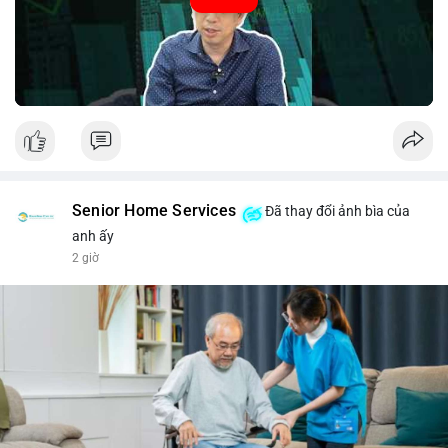
#52.8821BTC
#whalemove
#vilanh
#btcmempool
#3.4TrieuUSD
Senior Home Services
Đã thay đổi ảnh bìa của
anh ấy
2 giờ