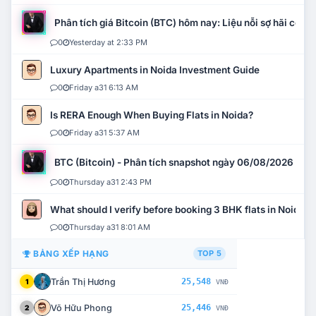
Phân tích giá Bitcoin (BTC) hôm nay: Liệu nỗi sợ hãi có mở 
0
Yesterday at 2:33 PM
Luxury Apartments in Noida Investment Guide
0
Friday a31 6:13 AM
Is RERA Enough When Buying Flats in Noida?
0
Friday a31 5:37 AM
BTC (Bitcoin) - Phân tích snapshot ngày 06/08/2026
0
Thursday a31 2:43 PM
What should I verify before booking 3 BHK flats in Noida?
0
Thursday a31 8:01 AM
BẢNG XẾP HẠNG
TOP 5
Trần Thị Hương
25,548
1
VNĐ
Võ Hữu Phong
25,446
2
VNĐ