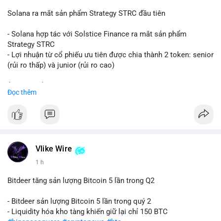
📰 Nguồn: CoinDesk
Solana ra mắt sản phẩm Strategy STRC đầu tiên
- Solana hợp tác với Solstice Finance ra mắt sản phẩm
Strategy STRC
- Lợi nhuận từ cổ phiếu ưu tiên được chia thành 2 token: senior
(rủi ro thấp) và junior (rủi ro cao)
$sol
#sol
$strc
#strc
Đọc thêm
#vlikevn
#titanbot
📰 Nguồn: CoinDesk
Vlike Wire
1 h
Bitdeer tăng sản lượng Bitcoin 5 lần trong Q2
- Bitdeer sản lượng Bitcoin 5 lần trong quý 2
- Liquidity hóa kho tàng khiến giữ lại chỉ 150 BTC