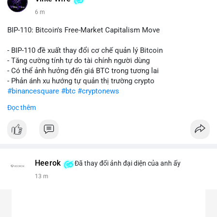
6 m
BIP-110: Bitcoin's Free-Market Capitalism Move
- BIP-110 đề xuất thay đổi cơ chế quản lý Bitcoin
- Tăng cường tính tự do tài chính người dùng
- Có thể ảnh hưởng đến giá BTC trong tương lai
- Phản ánh xu hướng tự quản thị trường crypto
#binancesquare
#btc
#cryptonews
Đọc thêm
$btc
#vlikevn
#titanbot
📰 Nguồn: CoinDesk
Heerok
Đã thay đổi ảnh đại diện của anh ấy
13 m