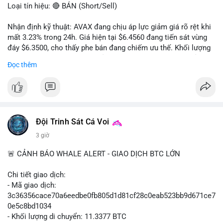
Loại tín hiệu: 🔴 BÁN (Short/Sell)
Nhận định kỹ thuật: AVAX đang chịu áp lực giảm giá rõ rệt khi
mất 3.23% trong 24h. Giá hiện tại $6.4560 đang tiến sát vùng
đáy $6.3500, cho thấy phe bán đang chiếm ưu thế. Khối lượng
giao dịch 2.14 triệu AVAX phản ánh dòng tiền thoát ra khỏi thị
Đọc thêm
trường. Biên độ dao động trong ngày khá rộng (5.6%), tạo điều
kiện cho các lệnh short ngắn hạn.
Khuyến nghị giao dịch cụ thể:
- Vùng Entry: $6.4500 - $6.4800
- Mục tiêu chốt lời (Take Profit - TP): TP1: $6.3500, TP2:
Đội Trinh Sát Cá Voi
$6.2800
3 giờ
- Cắt lỗ (Stop Loss - SL): $6.5800
🚨 CẢNH BÁO WHALE ALERT - GIAO DỊCH BTC LỚN
Lời khuyên quản trị vốn: Khối lượng lệnh khuyến nghị tối đa 2-
3% tổng vốn, đặt SL cứng ngay sau khi vào lệnh để bảo vệ tài
Chi tiết giao dịch:
khoản trước biến động bất thường.
- Mã giao dịch:
3c36356cace70a6eedbe0fb805d1d81cf28c0eab523bb9d671ce7
#shortavax
#avax6450
#bearishavax
#vungbiendong24h
0e5c8bd1034
- Khối lượng di chuyển: 11.3377 BTC