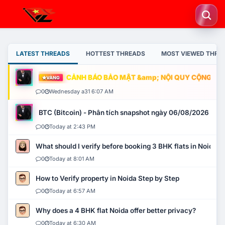
LATEST THREADS
HOTTEST THREADS
MOST VIEWED THRE
CẢNH BÁO BẢO MẬT &amp; NỘI QUY CỘNG ĐỒNG
VÀNG
0
Wednesday a31 6:07 AM
BTC (Bitcoin) - Phân tích snapshot ngày 06/08/2026
0
Today at 2:43 PM
What should I verify before booking 3 BHK flats in Noida?
0
Today at 8:01 AM
How to Verify property in Noida Step by Step
0
Today at 6:57 AM
Why does a 4 BHK flat Noida offer better privacy?
0
Today at 6:30 AM