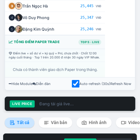
Trần Ngọc Hà
25,445
3
VNĐ
Võ Duy Phong
25,347
4
VNĐ
Đặng Kim Quỳnh
25,246
5
VNĐ
TỔNG ĐIỂM PAPER TRADE
TOP 5 · LIVE
Điểm live = số dư ví + ký quỹ + PnL chưa chốt · Chốt 12:00
ngày cuối tháng · Top 1 trên 20.000 đ nhận 30 ngày VIP Whale.
Chưa có thành viên giao dịch Paper trong tháng.
Hide Module
Diễn đàn
Auto-refresh (30s)
Refresh Now
Đang tải giá live...
LIVE PRICE
Tất cả
Văn bản
Hình ảnh
Video