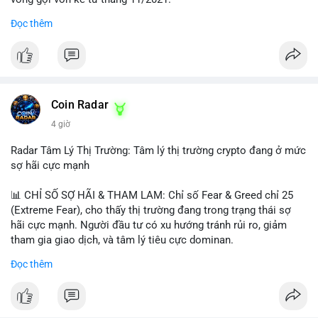
Đọc thêm
Lời khuyên ngắn gọn cho nhà đầu tư nhỏ lẻ:
#jpyc
#cryptonews
#web3
#japan
#blockchain
Nhà đầu tư nên theo dõi sát dòng tiền tiếp theo từ địa chỉ này.
Tránh hành động theo cảm xúc; hãy chờ xác nhận hướng đi của
$btc $eth
dòng tiền trước khi đưa ra quyết định vào lệnh, đồng thời đặt
lệnh dừng lỗ chặt chẽ để quản trị rủi ro trong bối cảnh thanh
#vlikevn
#titanbot
khoản mỏng.
Coin Radar
📰 Nguồn: CoinDesk
4 giờ
#25dot8btc
#dichuyen1_66trieuusd
#khangcu64556
#whalebtc
#theodoidongtien
Radar Tâm Lý Thị Trường: Tâm lý thị trường crypto đang ở mức
sợ hãi cực mạnh
📊 CHỈ SỐ SỢ HÃI & THAM LAM: Chỉ số Fear & Greed chỉ 25
(Extreme Fear), cho thấy thị trường đang trong trạng thái sợ
hãi cực mạnh. Người đầu tư có xu hướng tránh rủi ro, giảm
tham gia giao dịch, và tâm lý tiêu cực dominan.
Đọc thêm
📈 XU HƯỚNG TÌM KIẾM & THẢO LUẬN: Coin được tìm kiếm
nhiều nhất trên CoinGecko là Cash Cat (CASHCAT), Bitcoin
(BTC), Sui (SUI), Pudgy Penguins (PENGU). Trên Google Trends
Việt Nam, từ khóa như 'con riêng', 'phạm nhật minh anh' và 'tô