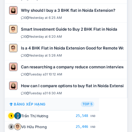
Why should I buy a 3 BHK flat in Noida Extension?
0
Yesterday at 6:25 AM
Smart Investment Guide to Buy 2 BHK Flat in Noida
0
Yesterday at 6:20 AM
Is a 4 BHK Flat in Noida Extension Good for Remote Work?
0
Yesterday at 5:26 AM
Can researching a company reduce common interview mi
0
Tuesday a31 10:12 AM
How can I compare options to buy flat in Noida Extension?
0
Tuesday a31 6:30 AM
BẢNG XẾP HẠNG
TOP 5
Trần Thị Hương
25,548
1
VNĐ
Võ Hữu Phong
25,446
2
VNĐ