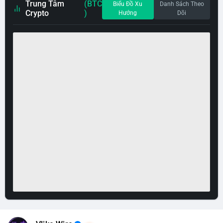
Trung Tâm
(BTC
Biểu Đồ Xu
Danh Sách Theo
Crypto
)
Hướng
Dõi