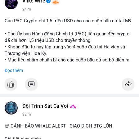
Vlike Wire
24 m
Các PAC Crypto chi 1,5 triệu USD cho các cuộc bầu cử tại Mỹ
• Các Ủy ban Hành động Chính trị (PAC) liên quan đến crypto
đã chi hơn 1,5 triệu USD cho truyền thông.
• Khoản đầu tư này tập trung vào 4 cuộc đua tại Hạ viện và
Thượng viện Hoa Kỳ.
• Mục tiêu nhằm chuẩn bị cho các cuộc bầu cử sơ bộ diễn ra
vào ngày 18 tháng 8.
Đọc thêm
#cryptonews
#politics
#usa
#binancesquare
$btc $eth
#vlikevn
#titanbot
Đội Trinh Sát Cá Voi
32 m
📰 Nguồn: Cointelegraph
🚨 CẢNH BÁO WHALE ALERT - GIAO DỊCH BTC LỚN