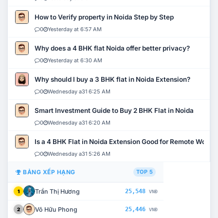
How to Verify property in Noida Step by Step
0
Yesterday at 6:57 AM
Why does a 4 BHK flat Noida offer better privacy?
0
Yesterday at 6:30 AM
Why should I buy a 3 BHK flat in Noida Extension?
0
Wednesday a31 6:25 AM
Smart Investment Guide to Buy 2 BHK Flat in Noida
0
Wednesday a31 6:20 AM
Is a 4 BHK Flat in Noida Extension Good for Remote Work?
0
Wednesday a31 5:26 AM
BẢNG XẾP HẠNG
TOP 5
Trần Thị Hương
25,548
1
VNĐ
Võ Hữu Phong
25,446
2
VNĐ