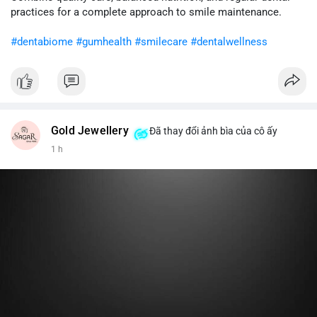
cân nhắc giảm tỷ trọng đòn bẩy và chờ xu hướng rõ ràng trước
practices for a complete approach to smile maintenance.
khi gia tăng vị thế.
#dentabiome
#gumhealth
#smilecare
#dentalwellness
#8dot0316btc
#chuyenlensan
#aplucbannganhan
#btcmempool
#516kusd
Gold Jewellery
Đã thay đổi ảnh bìa của cô ấy
1 h