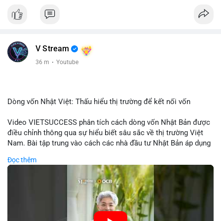
V Stream
36 m
·
Youtube
Dòng vốn Nhật Việt: Thấu hiểu thị trường để kết nối vốn
Video VIETSUCCESS phân tích cách dòng vốn Nhật Bản được
điều chỉnh thông qua sự hiểu biết sâu sắc về thị trường Việt
Nam. Bài tập trung vào cách các nhà đầu tư Nhật Bản áp dụng
chiến lược đầu tư phù hợp với điều kiện kinh tế địa phương, từ
Đọc thêm
đầu tư trực tiếp vào doanh nghiệp đến việc giao dịch tài chính.
Kết nối này không chỉ tạo cơ hội tăng trưởng cho Việt Nam mà
còn tạo ra động lực cho thị trường crypto địa phương khi các
nhà đầu tư đa quốc gia tìm kiếm cơ hội đa dạng. Các yếu tố
như chính sách tài chính Việt Nam, xu hướng đầu tư ESG, và
ổn định thị trường sẽ ảnh hưởng trực tiếp đến lưu lượng vốn