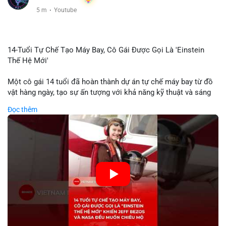
5 m
·
Youtube
14-Tuổi Tự Chế Tạo Máy Bay, Cô Gái Được Gọi Là 'Einstein
Thế Hệ Mới'
Một cô gái 14 tuổi đã hoàn thành dự án tự chế máy bay từ đồ
vật hàng ngày, tạo sự ấn tượng với khả năng kỹ thuật và sáng
tạo. Video do kênh KIEN THUC KINH TE đăng tải ghi lại quá
Đọc thêm
trình cô girl thiết kế, sản xuất và thử nghiệm máy bay, được
nhiều người so sánh với trí tuệ của Einstein. Thành tựu này
không chỉ thể hiện khả năng học tập nhanh chóng mà còn thể
hiện tiềm năng của thế hệ trẻ trong lĩnh vực công nghệ. Mặc dù
chưa liên quan trực tiếp đến tài chính hoặc crypto, sự phát
triển của công nghệ mới thường tạo cơ hội đầu tư hoặc ứng
dụng trong các lĩnh vực số hóa.
🎥 Xem video trực tiếp tại:
Nguồn: KIEN THUC KINH TE