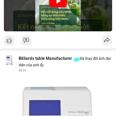
nhập khẩu từ Nhật Bản. Bài cũng nhấn mạnh vai trò của thông
tin thị trường chính xác trong việc giảm rủi ro khi kết nối các
thị trường khác nhau.
🎥 Xem video trực tiếp tại:
Nguồn: VIETSUCCESS
Billiards table Manufacturer
Đã thay đổi ảnh đại
diện của anh ấy
40 m