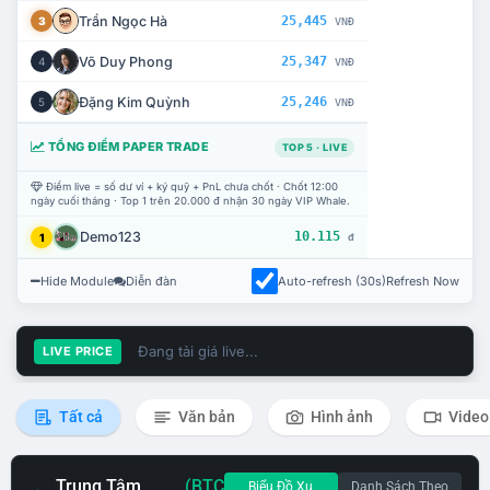
Trần Ngọc Hà
25,445
3
VNĐ
Võ Duy Phong
25,347
4
VNĐ
Đặng Kim Quỳnh
25,246
5
VNĐ
TỔNG ĐIỂM PAPER TRADE
TOP 5 · LIVE
Điểm live = số dư ví + ký quỹ + PnL chưa chốt · Chốt 12:00
ngày cuối tháng · Top 1 trên 20.000 đ nhận 30 ngày VIP Whale.
Demo123
10.115
1
đ
Hide Module
Diễn đàn
Auto-refresh (30s)
Refresh Now
Đang tải giá live...
LIVE PRICE
Tất cả
Văn bản
Hình ảnh
Video
Trung Tâm
(BTC
Biểu Đồ Xu
Danh Sách Theo