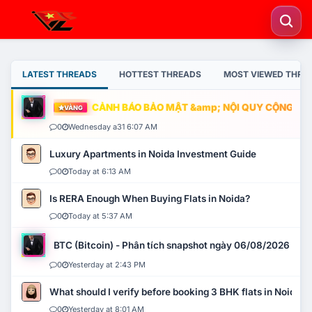
LATEST THREADS
HOTTEST THREADS
MOST VIEWED THRE
CẢNH BÁO BẢO MẬT &amp; NỘI QUY CỘNG ĐỒNG
VÀNG
0
Wednesday a31 6:07 AM
Luxury Apartments in Noida Investment Guide
0
Today at 6:13 AM
Is RERA Enough When Buying Flats in Noida?
0
Today at 5:37 AM
BTC (Bitcoin) - Phân tích snapshot ngày 06/08/2026
0
Yesterday at 2:43 PM
What should I verify before booking 3 BHK flats in Noida?
0
Yesterday at 8:01 AM