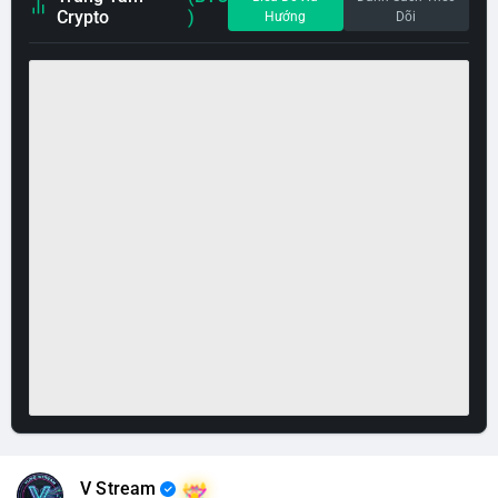
Crypto
)
Hướng
Dõi
V Stream