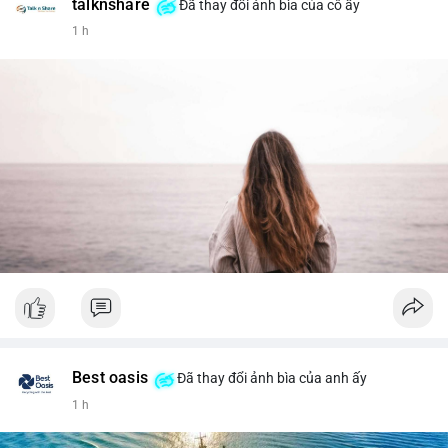
talknshare
Đã thay đổi ảnh bìa của cô ấy
1 h
Best oasis
Đã thay đổi ảnh bìa của anh ấy
1 h