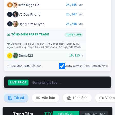
Trần Ngọc Hà
25,445
3
VNĐ
Võ Duy Phong
25,347
4
VNĐ
Đặng Kim Quỳnh
25,246
5
VNĐ
TỔNG ĐIỂM PAPER TRADE
TOP 5 · LIVE
Điểm live = số dư ví + ký quỹ + PnL chưa chốt · Chốt 12:00
ngày cuối tháng · Top 1 trên 20.000 đ nhận 30 ngày VIP Whale.
Demo123
10.115
1
đ
Hide Module
Diễn đàn
Auto-refresh (30s)
Refresh Now
Đang tải giá live...
LIVE PRICE
Tất cả
Văn bản
Hình ảnh
Video
Trung Tâm
(BTC
Biểu Đồ Xu
Danh Sách Theo