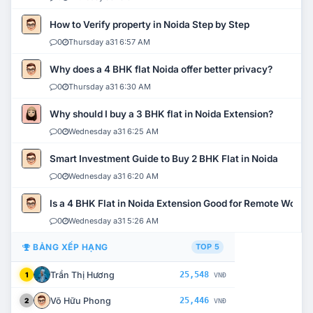
How to Verify property in Noida Step by Step
0
Thursday a31 6:57 AM
Why does a 4 BHK flat Noida offer better privacy?
0
Thursday a31 6:30 AM
Why should I buy a 3 BHK flat in Noida Extension?
0
Wednesday a31 6:25 AM
Smart Investment Guide to Buy 2 BHK Flat in Noida
0
Wednesday a31 6:20 AM
Is a 4 BHK Flat in Noida Extension Good for Remote Work?
0
Wednesday a31 5:26 AM
BẢNG XẾP HẠNG
TOP 5
Trần Thị Hương
25,548
1
VNĐ
Võ Hữu Phong
25,446
2
VNĐ