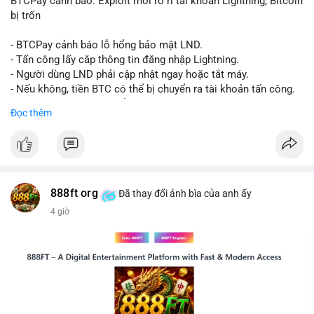
BTCPay cảnh báo: Exploit mới rò rỉ tài khoản Lightning, Bitcoin
thể dao động nhẹ khi xuất hiện dòng tiền lớn, nhưng chưa đủ
bị trốn
để tạo biến động giá mạnh nếu không có thêm các lệnh
chuyển tiếp theo.
- BTCPay cảnh báo lỗ hổng bảo mật LND.
- Tấn công lấy cắp thông tin đăng nhập Lightning.
Lời khuyên:
- Người dùng LND phải cập nhật ngay hoặc tắt máy.
Nhà đầu tư nhỏ lẻ nên theo dõi sát các giao dịch tiếp theo từ
- Nếu không, tiền BTC có thể bị chuyển ra tài khoản tấn công.
cùng địa chỉ ví nguồn để xác định xu hướng rõ ràng hơn. Tránh
- BTCPay khuyến cáo kiểm tra credentials.
Đọc thêm
hành động vội vàng dựa trên một giao dịch đơn lẻ, hãy kết hợp
với khối lượng giao dịch chung và biểu đồ giá để đưa ra quyết
#binancesquare
#cryptonews
#btc
định hợp lý.
$btc
#289btc
#chuyenvilon
#giaodichchuaxacnhan
#biendongcung
#mucgia64963
#vlikevn
#titanbot
888ft org
Đã thay đổi ảnh bìa của anh ấy
4 giờ
📰 Nguồn: CoinDesk