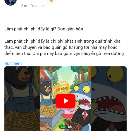
2 m
·
Youtube
Lâm phát chi phí đẩy là gì? Đơn giản hóa
Lâm phát chi phí đẩy là chi phí phát sinh trong quá trình khai
thác, vận chuyển và bảo quản gỗ từ rừng tới nhà máy hoặc
điểm tiêu thụ. Chi phí này bao gồm vận chuyển gỗ trên đường
bộ, đường thủy hoặc đường ray, phụ thuộc vào khoảng cách và
Đọc thêm
điều kiện địa hình. Việc hiểu rõ chi phí đẩy giúp doanh nghiệp
lâm nghiệp tối ưu hoá chuỗi cung ứng và kiểm soát lợi nhuận.
🎥 Xem video trực tiếp tại:
Nguồn: Cú Thông Thái