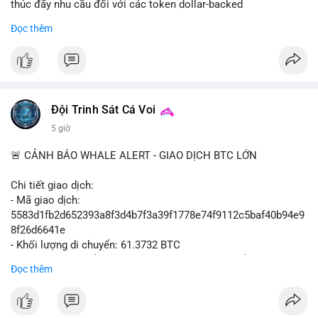
thúc đẩy nhu cầu đối với các token dollar-backed
📊 Nguồn: Radar Tâm Lý Thị Trường
- Nhận định được đưa ra trong bối cảnh các quốc gia phát
Đọc thêm
triển stablecoin nội địa
$btc $eth
#vlikevn
#titanbot
Đội Trinh Sát Cá Voi
📰 Nguồn: Cointelegraph
5 giờ
🚨 CẢNH BÁO WHALE ALERT - GIAO DỊCH BTC LỚN
Chi tiết giao dịch:
- Mã giao dịch:
5583d1fb2d652393a8f3d4b7f3a39f1778e74f9112c5baf40b94e9
8f26d6641e
- Khối lượng di chuyển: 61.3732 BTC
- Giá trị ước tính: $3,987,844.81 USD (theo thị giá $64,976.99
Đọc thêm
USD)
- Thời gian: 06:19:34 2026-08-08 UTC