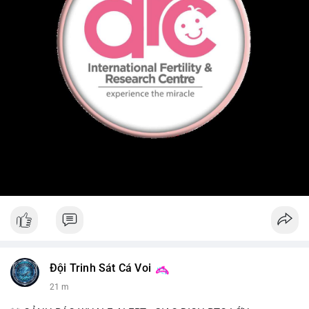
Đội Trinh Sát Cá Voi
21 m