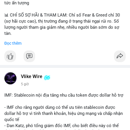
tức ấn tượng
📊 CHỈ SỐ SỢ HÃI & THAM LAM: Chỉ số Fear & Greed chỉ 30
(sợ hãi cực cao), thị trường đang ở trạng thái ngại rủi ro. Số
lượng người tham gia giảm nhẹ, nhiều người bán sớm do sợ
tàn.
Đọc thêm
📈 XU HƯỚNG TÌM KIẾM & THẢO LUẬN: Biconomy (BICO),
Pudgy Penguins (PENGU), Bitcoin SV (BSV) và Kaspa (KAS) là
coin được tìm kiếm nhiều nhất. Chủ đề NFT (Pudgy Penguins),
AI (Hyperliquid) và ổn định (BSV) nổi bật.
💬 DÒNG CHẢY TIN TỨC & TRUYỀN THÔNG: Bàn tán trên
Vlike Wire
Binance Square tập trung vào lệnh kẹp, dự báo NVDA và Musk
5 giờ
Starship 13. Telegram nhấn mạnh luật mới tại Brazil và tranh
luận về Clearity Act.
IMF: Stablecoin nội địa tăng nhu cầu token được dollar hỗ trợ
💡 NHẬN ĐỊNH & KHUYẾN NGHỊ: Tâm lý ngắn hạn vẫn tiêu
- IMF cho rằng người dùng có thể ưu tiên stablecoin được
cực do sợ hãi, nhưng xu hướng coin nhỏ và tin tức AI/NVIDA
dollar hỗ trợ vì tính thanh khoản, hiệu ứng mạng và chấp nhận
có thể tạo cơ hội mua sớm. Cần theo dõi sự thay đổi trong
quốc tế
chính sách crypto Mỹ.
- Dan Katz, phó tổng giám đốc IMF, cho biết điều này có thể