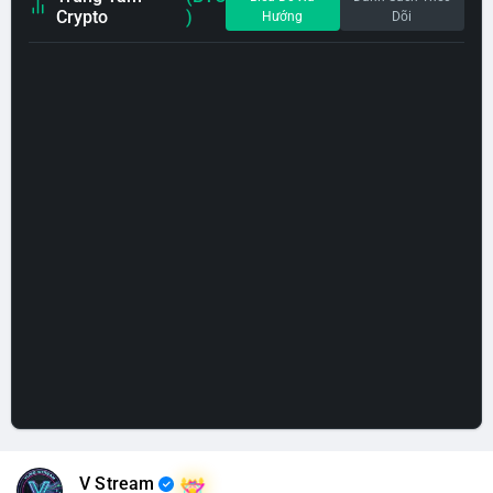
Crypto
)
Hướng
Dõi
V Stream