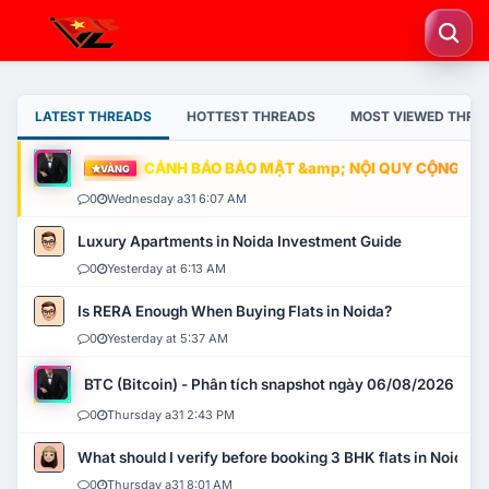
LATEST THREADS
HOTTEST THREADS
MOST VIEWED THRE
CẢNH BÁO BẢO MẬT &amp; NỘI QUY CỘNG ĐỒNG
VÀNG
0
Wednesday a31 6:07 AM
Luxury Apartments in Noida Investment Guide
0
Yesterday at 6:13 AM
Is RERA Enough When Buying Flats in Noida?
0
Yesterday at 5:37 AM
BTC (Bitcoin) - Phân tích snapshot ngày 06/08/2026
0
Thursday a31 2:43 PM
What should I verify before booking 3 BHK flats in Noida?
0
Thursday a31 8:01 AM