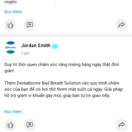
crypto.
- Đạt 60 phiếu cần thiết để tiến tới tháng tới.
Đọc thêm
- Bill có thể ảnh hưởng pháp lý, hoạt động của các đồng tiền kỹ
thuật số.
#binancesquare
#cryptonews
#regulation
#ussenate
#clarityact
Jordan Smith
$btc $eth
3 giờ
#vlikevn
#titanbot
Duy trì thói quen chăm sóc răng miệng hằng ngày thật đơn
giản!
📰 Nguồn: CoinDesk
Thêm Dentabiome Bad Breath Solution vào quy trình chăm
sóc của bạn để có hơi thở thơm mát suốt cả ngày. Giải pháp
hỗ trợ giảm vi khuẩn gây mùi, giúp bạn tự tin giao tiếp.
Bắt đầu ngay hôm nay với bước chăm sóc nhỏ nhưng hiệu quả
Đọc thêm
lớn cho nụ cười khỏe mạnh.
#dentabiome
#badbreathsolution
#hoithothommat