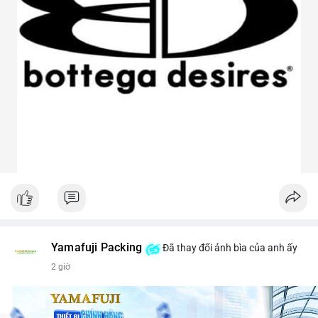
Yamafuji Packing
Đã thay đổi ảnh bìa của anh ấy
2 giờ