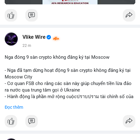
Vlike Wire
22 m
Nga đóng 9 sàn crypto không đăng ký tại Moscow
- Nga đã tạm dừng hoạt động 9 sàn crypto không đăng ký tại
Moscow City
- Cơ quan FSB cho rằng các sàn này giúp chuyển tiền lừa đảo
ra nước qua trung tâm gọi ở Ukraine
- Hành động là phần mở rộng cuộcปราบปราม tài chính số của
Nga
Đọc thêm
$btc $eth
#vlikevn
#titanbot