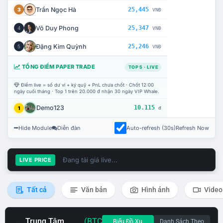
Trần Ngọc Hà
25,445
3
VNĐ
Võ Duy Phong
25,347
4
VNĐ
Đặng Kim Quỳnh
25,246
5
VNĐ
TỔNG ĐIỂM PAPER TRADE
TOP 5 · LIVE
Điểm live = số dư ví + ký quỹ + PnL chưa chốt · Chốt 12:00
ngày cuối tháng · Top 1 trên 20.000 đ nhận 30 ngày VIP Whale.
Demo123
10.115
1
đ
Hide Module
Diễn đàn
Auto-refresh (30s)
Refresh Now
Đang tải giá live...
LIVE PRICE
Tất cả
Văn bản
Hình ảnh
Video
Trung Tâm
(BTC
Biểu Đồ Xu
Danh Sách Theo