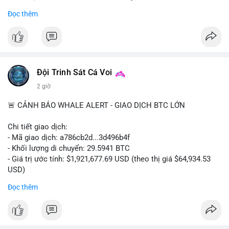
- Khối lượng giao dịch Futures hiện cao gấp 8 lần so với giao
Đọc thêm
dịch Spot.
#binance
#btc
#cryptonews
#bitcoin
#futures
$btc
Đội Trinh Sát Cá Voi
#vlikevn
#titanbot
2 giờ
📰 Nguồn: Cointelegraph
🚨 CẢNH BÁO WHALE ALERT - GIAO DỊCH BTC LỚN
Chi tiết giao dịch:
- Mã giao dịch: a786cb2d...3d496b4f
- Khối lượng di chuyển: 29.5941 BTC
- Giá trị ước tính: $1,921,677.69 USD (theo thị giá $64,934.53
USD)
- Thời gian: 11:19:59 2026-08-07 UTC
Đọc thêm
Nhận định phân tích: Giao dịch gần 30 BTC trị giá gần 2 triệu
USD được thực hiện trong một khối chưa xác nhận cho thấy
dấu hiệu di chuyển vốn có chủ đích. Với khối lượng này, khả