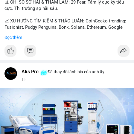
📊 CHỈ SỐ SỢ HÃI & THAM LAM: 29 Fear. Tâm lý cực kỳ tiêu
cực. Thị trường sợ hãi sâu.
📈 XU HƯỚNG TÌM KIẾM & THẢO LUẬN: CoinGecko trending:
Fusionist, Pudgy Penguins, Bonk, Solana, Ethereum. Google
Trends Việt Nam: vietnam vs cambodia, cà phê, thành lộc, hồ
Đọc thêm
tiêu, vũ khí hạt nhân, đội tuyển Brasil, cúp U20 Châu Á.
LunarCrush trending: Ethereum, Solana, Taylor Swift, Tesla,
UFC 310, Premier League, Champions League, NCAA Football,
Dogecoin, LeBron James, Andreessen Horowitz, NFL,
Polkadot, Real Madrid, Beyoncé, Microsoft, UFC 311, Chainlink,
MrBeast, Google. Binance Square: nhiều post về lệnh long, lợi
Alis Pro
Đã thay đổi ảnh bìa của anh ấy
nhuận, $HFT/$SKYAI, $RIVER, $WLD, $ALLO, Top trader 30
1 h
ngày, POV Binancian, bình nước Binance, sân khấu, chia sẻ trải
nghiệm.
💬 DÒNG CHẢY TIN TỨC & TRUYỀN THÔNG: Telegram
CoinTelegraph: Saylor nói Bitcoin không cần rõ ràng, Mỹ cần
rõ ràng; CEX futures volume giảm xuống $4 tỷ trong tháng 7,
thấp nhất từ tháng 12/2023; Prophet Market ra mắt thị trường
dự đoán human vs AI; Trump nói crypto làเรื่อง lớn, người dùng