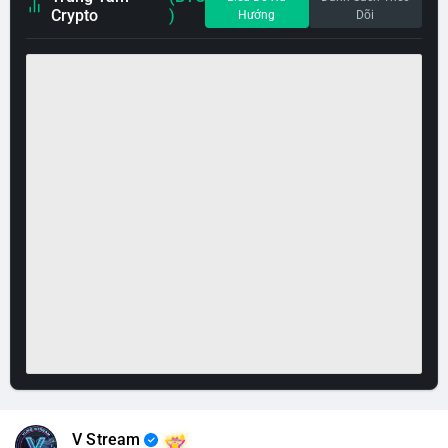
Crypto
)
Hướng
Dõi
V Stream