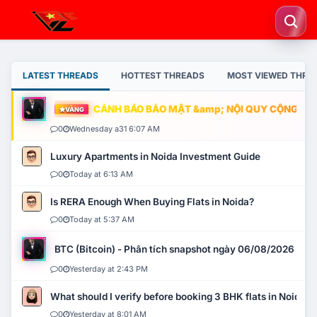
LATEST THREADS
HOTTEST THREADS
MOST VIEWED THRE
CẢNH BÁO BẢO MẬT &amp; NỘI QUY CỘNG ĐỒNG
VÀNG
0
Wednesday a31 6:07 AM
Luxury Apartments in Noida Investment Guide
0
Today at 6:13 AM
Is RERA Enough When Buying Flats in Noida?
0
Today at 5:37 AM
BTC (Bitcoin) - Phân tích snapshot ngày 06/08/2026
0
Yesterday at 2:43 PM
What should I verify before booking 3 BHK flats in Noida?
0
Yesterday at 8:01 AM