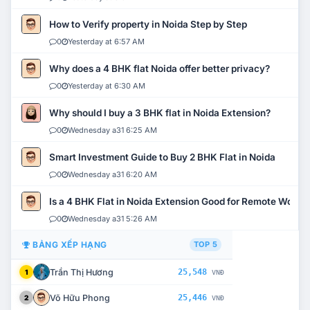
How to Verify property in Noida Step by Step
0
Yesterday at 6:57 AM
Why does a 4 BHK flat Noida offer better privacy?
0
Yesterday at 6:30 AM
Why should I buy a 3 BHK flat in Noida Extension?
0
Wednesday a31 6:25 AM
Smart Investment Guide to Buy 2 BHK Flat in Noida
0
Wednesday a31 6:20 AM
Is a 4 BHK Flat in Noida Extension Good for Remote Work?
0
Wednesday a31 5:26 AM
BẢNG XẾP HẠNG
TOP 5
Trần Thị Hương
25,548
1
VNĐ
Võ Hữu Phong
25,446
2
VNĐ