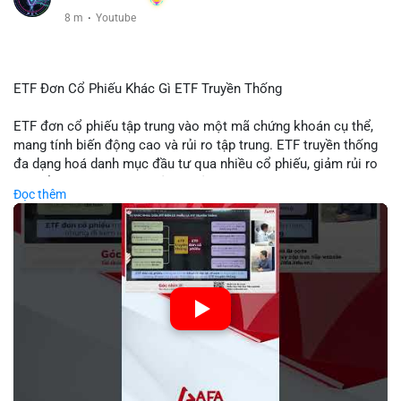
8 m
·
Youtube
ETF Đơn Cổ Phiếu Khác Gì ETF Truyền Thống
ETF đơn cổ phiếu tập trung vào một mã chứng khoán cụ thể,
mang tính biến động cao và rủi ro tập trung. ETF truyền thống
đa dạng hoá danh mục đầu tư qua nhiều cổ phiếu, giảm rủi ro
cụ thể. Sự khác biệt này ảnh hưởng đến chiến lược phân배 tài
Đọc thêm
sản và mức độ tiếp xúc với thị trường.
🎥 Xem video trực tiếp tại:
Nguồn: Tài chính & Kinh doanh