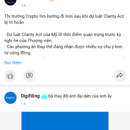
1 h
Thị trường Crypto tìm hướng đi mới sau khi dự luật Clarity Act
bị trì hoãn
- Dự luật Clarity Act của Mỹ lỡ thời điểm quan trọng trước kỳ
nghỉ hè của Thượng viện.
- Các phương án thay thế đang nhận được nhiều sự chú ý hơn
từ cộng đồng.
- Thị trường crypto vẫn tiếp tục vận động bất chấp sự chậm trễ
Đọc thêm
về pháp lý.
#binancesquare
#cryptonews
#regulation
#uspolitics
$btc $eth
Digifiling
Đã thay đổi ảnh đại diện của anh ấy
#vlikevn
#titanbot
1 h
📰 Nguồn: CoinDesk