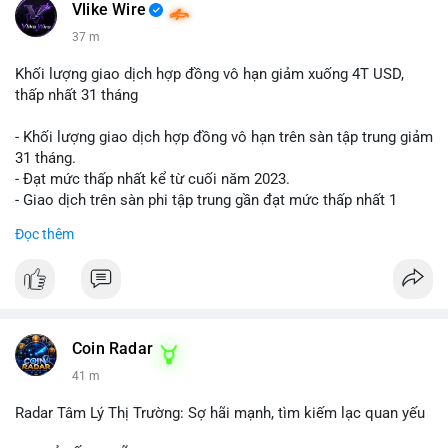
📰 Nguồn: Cointelegraph
Vlike Wire
37 m
Khối lượng giao dịch hợp đồng vô hạn giảm xuống 4T USD,
thấp nhất 31 tháng
- Khối lượng giao dịch hợp đồng vô hạn trên sàn tập trung giảm
31 tháng.
- Đạt mức thấp nhất kể từ cuối năm 2023.
- Giao dịch trên sàn phi tập trung gần đạt mức thấp nhất 1
năm.
Đọc thêm
#binancesquare
#cryptonews
#cex
#futures
$btc $eth
#vlikevn
#titanbot
Coin Radar
41 m
📰 Nguồn: Cointelegraph
Radar Tâm Lý Thị Trường: Sợ hãi mạnh, tìm kiếm lạc quan yếu