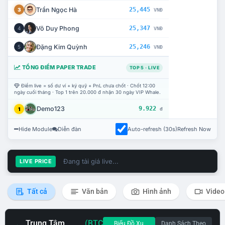
Trần Ngọc Hà
25,445
3
VNĐ
Võ Duy Phong
25,347
4
VNĐ
Đặng Kim Quỳnh
25,246
5
VNĐ
TỔNG ĐIỂM PAPER TRADE
TOP 5 · LIVE
Điểm live = số dư ví + ký quỹ + PnL chưa chốt · Chốt 12:00
ngày cuối tháng · Top 1 trên 20.000 đ nhận 30 ngày VIP Whale.
Demo123
9.922
1
đ
Hide Module
Diễn đàn
Auto-refresh (30s)
Refresh Now
Đang tải giá live...
LIVE PRICE
Tất cả
Văn bản
Hình ảnh
Video
Trung Tâm
(BTC
Biểu Đồ Xu
Danh Sách Theo