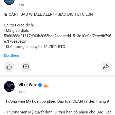
6 m
🚨 CẢNH BÁO WHALE ALERT - GIAO DỊCH BTC LỚN
Chi tiết giao dịch:
- Mã giao dịch:
5960388a21617df63b3065bea24cacedd1513d10e0cf7ece8b796
e7f78ee8e28
- Khối lượng di chuyển: 31.7511 BTC
- Giá trị ước tính: $2,042,300.50 USD (theo thị giá $64,322.12
Đọc thêm
USD)
- Thời gian: 03:19:19 2
Vlike Wire
16 m
Thượng viện Mỹ hoãn bỏ phiếu Đạo luật CLARITY đến tháng 9
• Thượng viện Mỹ quyết định lùi thời hạn bỏ phiếu cho Đạo luật