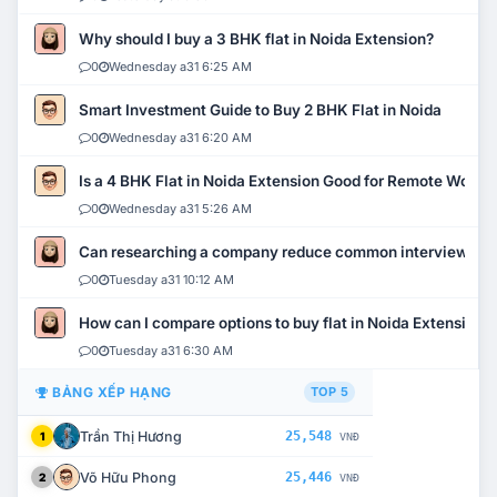
Why should I buy a 3 BHK flat in Noida Extension?
0
Wednesday a31 6:25 AM
Smart Investment Guide to Buy 2 BHK Flat in Noida
0
Wednesday a31 6:20 AM
Is a 4 BHK Flat in Noida Extension Good for Remote Work?
0
Wednesday a31 5:26 AM
Can researching a company reduce common interview mi
0
Tuesday a31 10:12 AM
How can I compare options to buy flat in Noida Extension?
0
Tuesday a31 6:30 AM
BẢNG XẾP HẠNG
TOP 5
Trần Thị Hương
25,548
1
VNĐ
Võ Hữu Phong
25,446
2
VNĐ