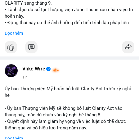
CLARITY sang tháng 9.
• Lãnh đạo đa số tại Thượng viện John Thune xác nhận việc trì
hoãn này.
• Động thái này có thể ảnh hưởng đến tiến trình lập pháp liên
quan đến khung pháp lý tiền điện tử tại Mỹ.
Đọc thêm
$btc $eth
#vlikevn
#titanbot
📰 Nguồn: Cointelegraph
Vlike Wire
1 h
Ủy ban Thượng viện Mỹ hoãn bỏ luật Clarity Act trước kỳ nghỉ
hè
- Ủy ban Thượng viện Mỹ sẽ không bỏ luật Clarity Act vào
tháng này, mặc dù chưa vào kỳ nghỉ hè tháng 8.
- Quyết định này làm giảm hy vọng về việc luật có thể được
thông qua và có hiệu lực trong năm nay.
- Luật Clarity Act nhằm cung cấp quy định rõ ràng hơn về danh
Đọc thêm