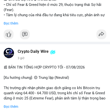
• Chỉ số Fear & Greed hiện ở mức 29, thuộc trạng thái Sợ hãi
#vlikevn
#titanbot
(Fear).
• Tâm lý chung của nhà đầu tư đang khá tiêu cực, phản ánh sự
📰 Nguồn: Cointelegraph
thận trọng cao độ trước các biến động thị trường.
Đọc thêm
📈 XU HƯỚNG TÌM KIẾM & THẢO LUẬN
• CoinGecko Trending: Plume (PLUME), Cash Cat (CASHCAT),
Biconomy (BICO), Hashflow (HFT), Ondo (ONDO), StonkBroker
(STONKBROKER), (PUMP).
• LunarCrush Trending: Ethereum, Solana, Dogecoin, Polkadot,
Crypto Daily Wire
Chainlink.
3 giờ
• Google Trends Việt Nam: Các chủ đề về bóng đá (Man Utd,
Viettel) và các từ khóa đời sống khác đang chiếm ưu thế.
📰 BẢN TIN TỔNG HỢP CRYPTO TỐI - 07/08/2026
💬 DÒNG CHẢY TIN TỨC & TRUYỀN THÔNG
[Xu hướng chung]: 🟡 Trung lập (Neutral)
• Tin tức pháp lý: Tòa phúc thẩm Hoa Kỳ giữ nguyên bản án 25
năm tù đối với Sam Bankman-Fried (FTX).
Thị trường ghi nhận phiên giao dịch giằng co khi Bitcoin trụ
• Tin tức vĩ mô: Cảnh báo về tình trạng stagflation (lạm phát
quanh vùng 64.400 - 64.700 USD, trong khi chỉ số Fear & Greed
đình trệ) từ dữ liệu PMI của Mỹ; thu nhập của người Mỹ đang
dừng ở mức 25 (Extreme Fear), phản ánh tâm lý thận trọng bao
chịu áp lực lớn.
trùm giới đầu tư.
Đọc thêm
• Tin tức Binance: Binance chuẩn bị nâng cấp dịch vụ giao dịch