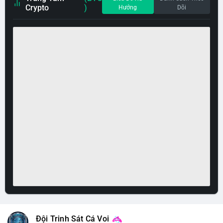
Crypto
)
Hướng
Dõi
Đội Trinh Sát Cá Voi