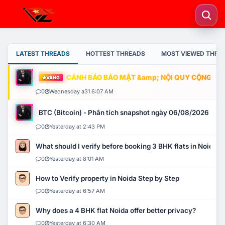
LATEST THREADS
HOTTEST THREADS
MOST VIEWED THRE
CẢNH BÁO BẢO MẬT &amp; NỘI QUY CỘNG ĐỒNG
VÀNG
0
Wednesday a31 6:07 AM
BTC (Bitcoin) - Phân tích snapshot ngày 06/08/2026
0
Yesterday at 2:43 PM
What should I verify before booking 3 BHK flats in Noida?
0
Yesterday at 8:01 AM
How to Verify property in Noida Step by Step
0
Yesterday at 6:57 AM
Why does a 4 BHK flat Noida offer better privacy?
0
Yesterday at 6:30 AM