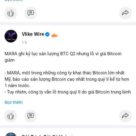
mục chứng chỉ cho tài sản số tại Mỹ.
- Sự trì hoãn có thể ảnh hưởng đến sự tin tưởng của nhà đầu tư
và phát triển thị trường crypto tại Mỹ.
$btc $eth
Vlike Wire
#vlikevn
#titanbot
1 h
📰 Nguồn: CoinDesk
MARA ghi kỷ lục sản lượng BTC Q2 nhưng lỗ vì giá Bitcoin
giảm
- MARA, một trong những công ty khai thác Bitcoin lớn nhất
Mỹ, báo cáo sản lượng Bitcoin cao nhất trong quý II kể từ hơn
1 năm trước.
- Tuy nhiên, công ty vẫn lỗ trong quý II do giá Bitcoin trung bình
giảm 28% so với cùng kỳ năm trước.
Đọc thêm
- Sự tăng sản lượng không đủ bù đắp cho sự suy giảm giá trị
của Bitcoin, ảnh hưởng trực tiếp đến doanh thu và lợi nhuận.
$btc
#btc