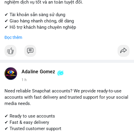
nghiệm dịch vụ tốt và an toàn tuyệt đối.
✔ Tài khoản sẵn sàng sử dụng
✔ Giao hàng nhanh chóng, dễ dàng
✔ Hỗ trợ khách hàng chuyên nghiệp
Đọc thêm
Liên hệ ngay để được tư vấn và đặt hàng:
📱 WhatsApp: +1 (681) 549-2683
💬 Telegram: @SellsSMM
#quora
#quoraaccount
#socialmediatools
#digitalsolutions
#sellssmm
Adaline Gomez
1 h
Need reliable Snapchat accounts? We provide ready-to-use
accounts with fast delivery and trusted support for your social
media needs.
✔ Ready to use accounts
✔ Fast & easy delivery
✔ Trusted customer support