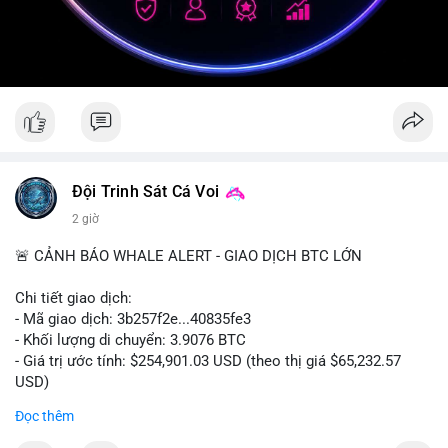
Đội Trinh Sát Cá Voi
2 giờ
🚨 CẢNH BÁO WHALE ALERT - GIAO DỊCH BTC LỚN
Chi tiết giao dịch:
- Mã giao dịch: 3b257f2e...40835fe3
- Khối lượng di chuyển: 3.9076 BTC
- Giá trị ước tính: $254,901.03 USD (theo thị giá $65,232.57
USD)
- Thời gian: 16:19:51 2026-08-09 UTC
Đọc thêm
Nhận định phân tích: Khối lượng 3.9076 BTC (tương đương gần