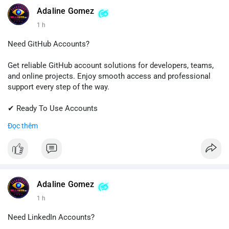
Adaline Gomez
1 h
Need GitHub Accounts?
Get reliable GitHub account solutions for developers, teams,
and online projects. Enjoy smooth access and professional
support every step of the way.
✔ Ready To Use Accounts
✔ Quick & Easy Delivery
Đọc thêm
✔ Trusted Customer Support
Contact us now to get started!
📱 WhatsApp: +1 (681) 549-2683
💬 Telegram: @SellsSMM
Adaline Gomez
1 h
#github
#githubaccount
#developers
#techsolutions
#sellssmm
Need LinkedIn Accounts?