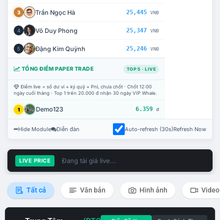
Trần Ngọc Hà
25,445
3
VNĐ
Võ Duy Phong
25,347
4
VNĐ
Đặng Kim Quỳnh
25,246
5
VNĐ
TỔNG ĐIỂM PAPER TRADE
TOP 5 · LIVE
Điểm live = số dư ví + ký quỹ + PnL chưa chốt · Chốt 12:00
ngày cuối tháng · Top 1 trên 20.000 đ nhận 30 ngày VIP Whale.
Demo123
6.359
1
đ
Hide Module
Diễn đàn
Auto-refresh (30s)
Refresh Now
Đang tải giá live...
LIVE PRICE
Tất cả
Văn bản
Hình ảnh
Video