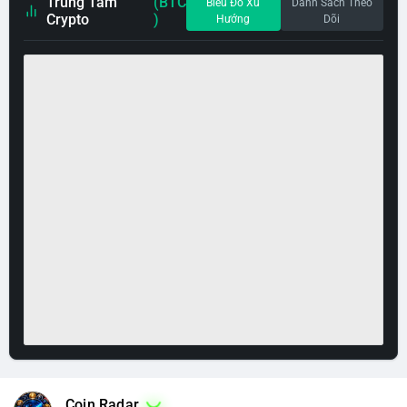
Trung Tâm
(BTC
Biểu Đồ Xu
Danh Sách Theo
Crypto
)
Hướng
Dõi
Coin Radar