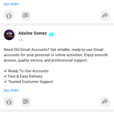
Đọc thêm
📱 WhatsApp: +1 (681) 549-2683
💬 Telegram: @SellsSMM
#snapchat
#snapchataccount
#buysnapchataccounts
#socialmediamarketing
#digitalsolutions
#sellssmm
Adaline Gomez
1 h
Need Old Gmail Accounts? Get reliable, ready-to-use Gmail
accounts for your personal or online activities. Enjoy smooth
access, quality service, and professional support.
✔ Ready To Use Accounts
✔ Fast & Easy Delivery
✔ Trusted Customer Support
Đọc thêm
📱 WhatsApp: +1 (681) 549-2683
💬 Telegram: @SellsSMM
#gmail
#googleaccount
#emailsolutions
#digitalservices
#sellssmm