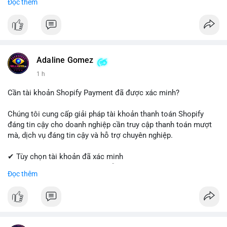
Đọc thêm
Coinbase, cân nhắc hạ tỷ trọng đòn bẩy và chốt lời một phần.
✔ Professional Customer Support
Tránh hành động theo cảm xúc, hãy đặt lệnh cắt lỗ chặt chẽ và
chờ xác nhận xu hướng từ khối lượng giao dịch trước khi vào
📱 WhatsApp: +1 (681) 549-2683
lệnh mới.
💬 Telegram: @SellsSMM
#1077btc
#70trieuusd
#vilanh
#aplucban
#btcmempool
#telegram
#telegramaccount
#socialmedia
#digitalsolutions
Adaline Gomez
#sellssmm
1 h
Cần tài khoản Shopify Payment đã được xác minh?
Chúng tôi cung cấp giải pháp tài khoản thanh toán Shopify
đáng tin cậy cho doanh nghiệp cần truy cập thanh toán mượt
mà, dịch vụ đáng tin cậy và hỗ trợ chuyên nghiệp.
✔ Tùy chọn tài khoản đã xác minh
✔ Giao hàng nhanh chóng và dễ dàng
Đọc thêm
✔ Hỗ trợ khách hàng đáng tin cậy
Liên hệ ngay:
📱 WhatsApp: +1 (681) 549-2683
💬 Telegram: @SellsSMM