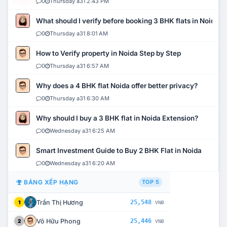
0
Thursday a31 2:43 PM
What should I verify before booking 3 BHK flats in Noida?
0
Thursday a31 8:01 AM
How to Verify property in Noida Step by Step
0
Thursday a31 6:57 AM
Why does a 4 BHK flat Noida offer better privacy?
0
Thursday a31 6:30 AM
Why should I buy a 3 BHK flat in Noida Extension?
0
Wednesday a31 6:25 AM
Smart Investment Guide to Buy 2 BHK Flat in Noida
0
Wednesday a31 6:20 AM
BẢNG XẾP HẠNG
TOP 5
Trần Thị Hương
25,548
1
VNĐ
Võ Hữu Phong
25,446
2
VNĐ