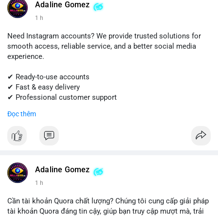
Adaline Gomez
#shopify
#shopifypayment
#ecommerce
#onlinebusiness
1 h
#sellssmm
Need Instagram accounts? We provide trusted solutions for
smooth access, reliable service, and a better social media
experience.
✔ Ready-to-use accounts
✔ Fast & easy delivery
✔ Professional customer support
Đọc thêm
Get started today! Contact us for more details.
📱 WhatsApp: +1 (681) 549-2683
💬 Telegram: @SellsSMM
#instagram
#instagramaccount
#socialmedia
Adaline Gomez
#digitalsolutions
#sellssmm
1 h
Cần tài khoản Quora chất lượng? Chúng tôi cung cấp giải pháp
tài khoản Quora đáng tin cậy, giúp bạn truy cập mượt mà, trải