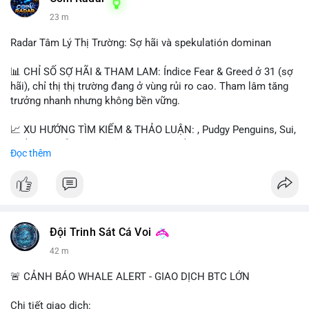
23 m
Radar Tâm Lý Thị Trường: Sợ hãi và spekulatión dominan
📊 CHỈ SỐ SỢ HÃI & THAM LAM: Índice Fear & Greed ở 31 (sợ
hãi), chỉ thị thị trường đang ở vùng rủi ro cao. Tham lâm tăng
trưởng nhanh nhưng không bền vững.
📈 XU HƯỚNG TÌM KIẾM & THẢO LUẬN: , Pudgy Penguins, Sui,
và $SAGA dẫn đầu. Chủ đề như "long $SAGA", "short SPCX"
Đọc thêm
hấp dẫn. BTC vẫn là điểm nhấn nhưng ít được thảo luận so với
token mới.
💬 DÒNG CHẢY TIN TỨC & TRUYỀN THÔNG: Người dùng nhấn
mạnh "đã ngồi ăn ở khách sạn 5*" (rủi ro cao), "SAGA có thể
tăng x10", và "BICO về bờ 2-2-2026". Bàn tán nhiều về thời gian
Đội Trinh Sát Cá Voi
cầm tài sản.
42 m
💡 NHẬN ĐỊNH & KHUYẾN NGHỊ: Thị trường đang trong giai
🚨 CẢNH BÁO WHALE ALERT - GIAO DỊCH BTC LỚN
đoạn "dot-com shakeout" với nhiều dự án ngừng hoạt động.
Tâm lý ngắn hạn biến động mạnh do sự kết hợp giữa sợ hãi và
Chi tiết giao dịch: