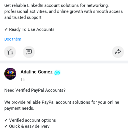
Get reliable LinkedIn account solutions for networking,
professional activities, and online growth with smooth access
and trusted support.
✔ Ready To Use Accounts
✔ Fast & Easy Delivery
Đọc thêm
✔ Professional Customer Support
📱 WhatsApp: +1 (681) 549-2683
💬 Telegram: @SellsSMM
#linkedin
#linkedinaccount
#professionalnetwork
Adaline Gomez
#digitalsolutions
#sellssmm
1 h
Need Verified PayPal Accounts?
We provide reliable PayPal account solutions for your online
payment needs.
✔ Verified account options
✔ Quick & easy delivery