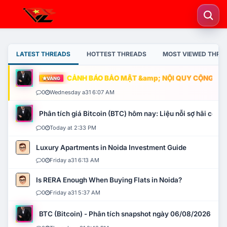
LATEST THREADS
HOTTEST THREADS
MOST VIEWED THRE
CẢNH BÁO BẢO MẬT &amp; NỘI QUY CỘNG ĐỒNG
VÀNG
0
Wednesday a31 6:07 AM
Phân tích giá Bitcoin (BTC) hôm nay: Liệu nỗi sợ hãi có mở 
0
Today at 2:33 PM
Luxury Apartments in Noida Investment Guide
0
Friday a31 6:13 AM
Is RERA Enough When Buying Flats in Noida?
0
Friday a31 5:37 AM
BTC (Bitcoin) - Phân tích snapshot ngày 06/08/2026