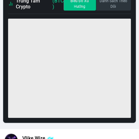
Trung Tâm
(BTC
Biểu Đồ Xu
Danh Sách Theo
Crypto
)
Hướng
Dõi
Vlike Wire