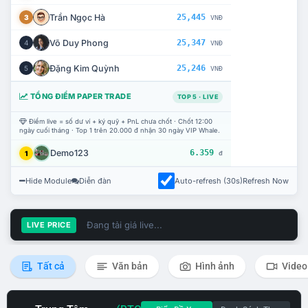
Trần Ngọc Hà
25,445
3
VNĐ
Võ Duy Phong
25,347
4
VNĐ
Đặng Kim Quỳnh
25,246
5
VNĐ
TỔNG ĐIỂM PAPER TRADE
TOP 5 · LIVE
Điểm live = số dư ví + ký quỹ + PnL chưa chốt · Chốt 12:00
ngày cuối tháng · Top 1 trên 20.000 đ nhận 30 ngày VIP Whale.
Demo123
6.359
1
đ
Hide Module
Diễn đàn
Auto-refresh (30s)
Refresh Now
Đang tải giá live...
LIVE PRICE
Tất cả
Văn bản
Hình ảnh
Video