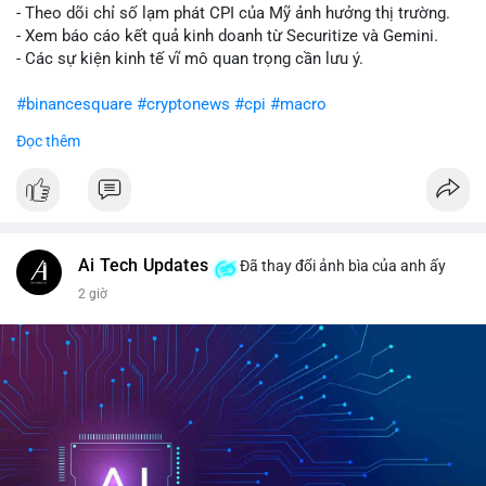
- Theo dõi chỉ số lạm phát CPI của Mỹ ảnh hưởng thị trường.
- Xem báo cáo kết quả kinh doanh từ Securitize và Gemini.
- Các sự kiện kinh tế vĩ mô quan trọng cần lưu ý.
#binancesquare
#cryptonews
#cpi
#macro
Đọc thêm
$btc $eth
#vlikevn
#titanbot
📰 Nguồn: CoinDesk
Ai Tech Updates
Đã thay đổi ảnh bìa của anh ấy
2 giờ