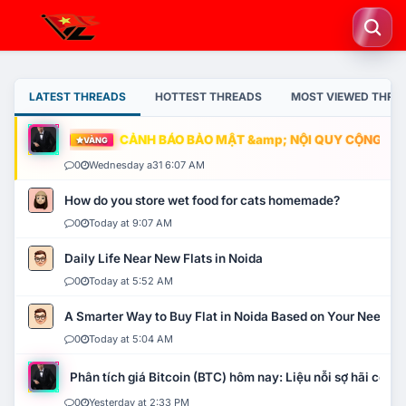
LATEST THREADS
HOTTEST THREADS
MOST VIEWED THRE
CẢNH BÁO BẢO MẬT &amp; NỘI QUY CỘNG ĐỒNG
VÀNG
0
Wednesday a31 6:07 AM
How do you store wet food for cats homemade?
0
Today at 9:07 AM
Daily Life Near New Flats in Noida
0
Today at 5:52 AM
A Smarter Way to Buy Flat in Noida Based on Your Needs
0
Today at 5:04 AM
Phân tích giá Bitcoin (BTC) hôm nay: Liệu nỗi sợ hãi có mở 
0
Yesterday at 2:33 PM