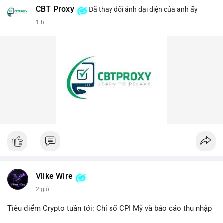
CBT Proxy
Đã thay đổi ảnh đại diện của anh ấy
#458btc
#chuyenvilanh
#aplucban
#btcmempool
1 h
#vilanhtichluy
Vlike Wire
2 giờ
Tiêu điểm Crypto tuần tới: Chỉ số CPI Mỹ và báo cáo thu nhập