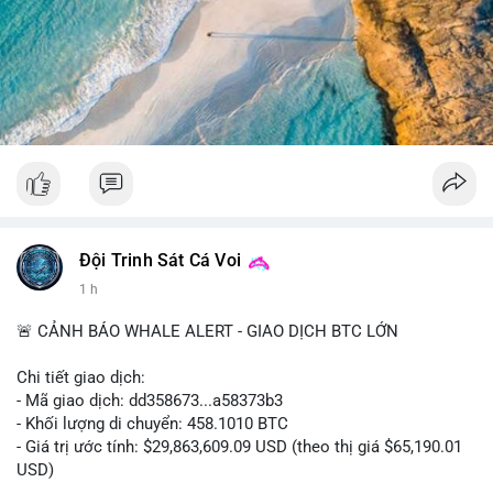
tâm hơn về xu hướng dài hạn. Không nên hành động vội vàng
dựa trên một giao dịch đơn lẻ, hãy quan sát thêm dòng tiền
trong 24-48 giờ để xác nhận xu hướng.
#52dot09btc
#chuyenvilanh
#tichluydaihan
#mempoolbtc
#giaodichlon
Đội Trinh Sát Cá Voi
1 h
🚨 CẢNH BÁO WHALE ALERT - GIAO DỊCH BTC LỚN
Chi tiết giao dịch:
- Mã giao dịch: dd358673...a58373b3
- Khối lượng di chuyển: 458.1010 BTC
- Giá trị ước tính: $29,863,609.09 USD (theo thị giá $65,190.01
USD)
- Thời gian: 09:19:51 2026-08-10 UTC