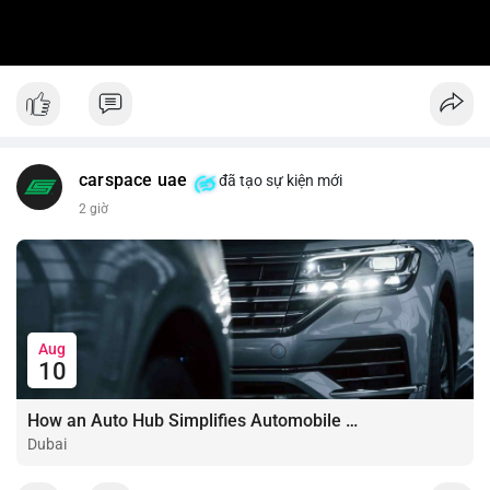
carspace uae
đã tạo sự kiện mới
2 giờ
Aug
10
How an Auto Hub Simplifies Automobile Buying Services
Dubai