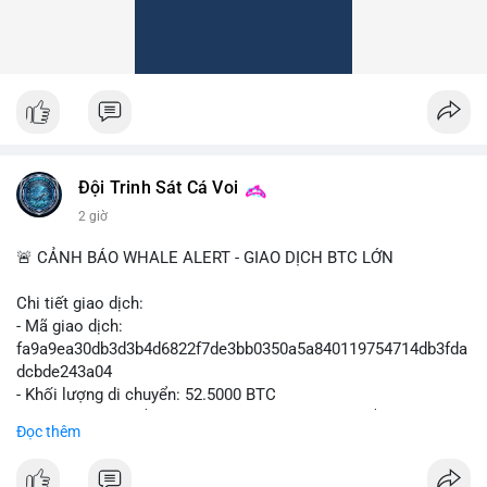
Đội Trinh Sát Cá Voi
2 giờ
🚨 CẢNH BÁO WHALE ALERT - GIAO DỊCH BTC LỚN
Chi tiết giao dịch:
- Mã giao dịch:
fa9a9ea30db3d3b4d6822f7de3bb0350a5a840119754714db3fda
dcbde243a04
- Khối lượng di chuyển: 52.5000 BTC
- Giá trị ước tính: $3,427,163.09 USD (theo thị giá $65,279.30
Đọc thêm
USD)
- Thời gian: 08:19:47 2026-08-10 UTC