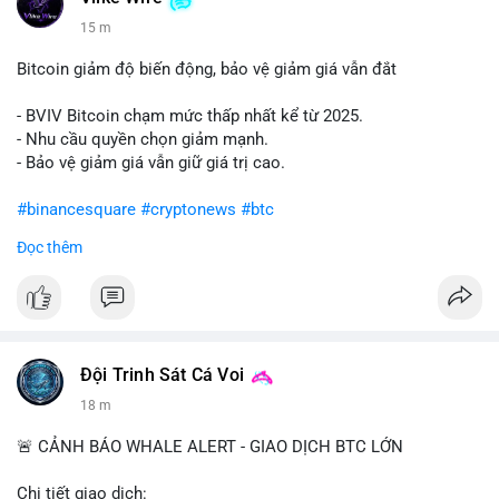
15 m
Bitcoin giảm độ biến động, bảo vệ giảm giá vẫn đắt
- BVIV Bitcoin chạm mức thấp nhất kể từ 2025.
- Nhu cầu quyền chọn giảm mạnh.
- Bảo vệ giảm giá vẫn giữ giá trị cao.
#binancesquare
#cryptonews
#btc
Đọc thêm
$btc
#vlikevn
#titanbot
📰 Nguồn: CoinDesk
Đội Trinh Sát Cá Voi
18 m
🚨 CẢNH BÁO WHALE ALERT - GIAO DỊCH BTC LỚN
Chi tiết giao dịch: