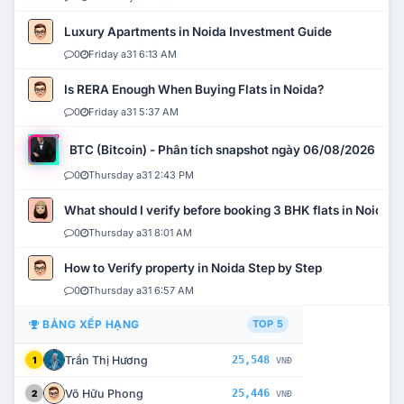
Luxury Apartments in Noida Investment Guide
0
Friday a31 6:13 AM
Is RERA Enough When Buying Flats in Noida?
0
Friday a31 5:37 AM
BTC (Bitcoin) - Phân tích snapshot ngày 06/08/2026
0
Thursday a31 2:43 PM
What should I verify before booking 3 BHK flats in Noida?
0
Thursday a31 8:01 AM
How to Verify property in Noida Step by Step
0
Thursday a31 6:57 AM
BẢNG XẾP HẠNG
TOP 5
Trần Thị Hương
25,548
1
VNĐ
Võ Hữu Phong
25,446
2
VNĐ