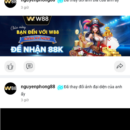
$xrp
3 giờ
#vlikevn
#titanbot
📰 Nguồn: CoinDesk
nguyenphong88
Đã thay đổi ảnh đại diện của anh
ấy
3 giờ