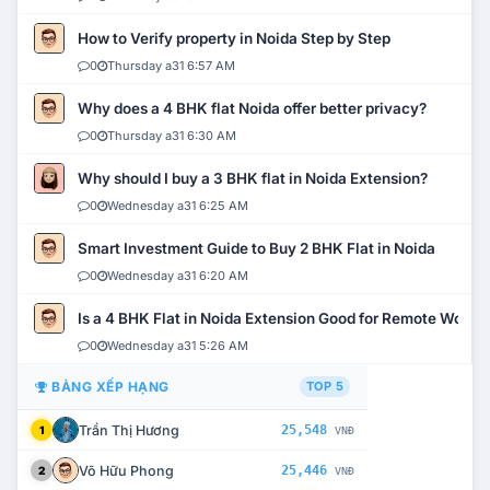
How to Verify property in Noida Step by Step
0
Thursday a31 6:57 AM
Why does a 4 BHK flat Noida offer better privacy?
0
Thursday a31 6:30 AM
Why should I buy a 3 BHK flat in Noida Extension?
0
Wednesday a31 6:25 AM
Smart Investment Guide to Buy 2 BHK Flat in Noida
0
Wednesday a31 6:20 AM
Is a 4 BHK Flat in Noida Extension Good for Remote Work?
0
Wednesday a31 5:26 AM
BẢNG XẾP HẠNG
TOP 5
Trần Thị Hương
25,548
1
VNĐ
Võ Hữu Phong
25,446
2
VNĐ