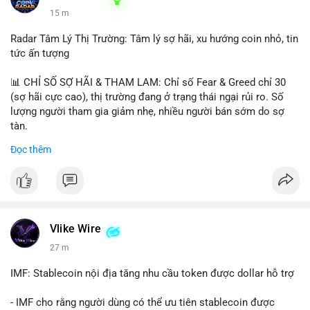
15 m
Radar Tâm Lý Thị Trường: Tâm lý sợ hãi, xu hướng coin nhỏ, tin
tức ấn tượng
📊 CHỈ SỐ SỢ HÃI & THAM LAM: Chỉ số Fear & Greed chỉ 30
(sợ hãi cực cao), thị trường đang ở trạng thái ngại rủi ro. Số
lượng người tham gia giảm nhẹ, nhiều người bán sớm do sợ
tàn.
Đọc thêm
📈 XU HƯỚNG TÌM KIẾM & THẢO LUẬN: Biconomy (BICO),
Pudgy Penguins (PENGU), Bitcoin SV (BSV) và Kaspa (KAS) là
coin được tìm kiếm nhiều nhất. Chủ đề NFT (Pudgy Penguins),
AI (Hyperliquid) và ổn định (BSV) nổi bật.
💬 DÒNG CHẢY TIN TỨC & TRUYỀN THÔNG: Bàn tán trên
Vlike Wire
Binance Square tập trung vào lệnh kẹp, dự báo NVDA và Musk
27 m
Starship 13. Telegram nhấn mạnh luật mới tại Brazil và tranh
luận về Clearity Act.
IMF: Stablecoin nội địa tăng nhu cầu token được dollar hỗ trợ
💡 NHẬN ĐỊNH & KHUYẾN NGHỊ: Tâm lý ngắn hạn vẫn tiêu
- IMF cho rằng người dùng có thể ưu tiên stablecoin được