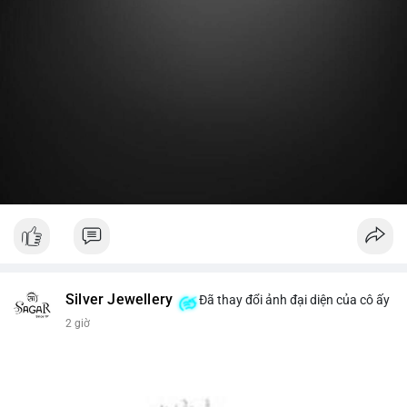
Lời khuyên:
Nhà đầu tư nhỏ lẻ nên theo dõi thêm 2-3 giao dịch lớn tiếp
theo trong 24 giờ. Nếu dòng tiền tiếp tục chảy vào ví lạnh, đó
là tín hiệu tích lũy. Tránh hành động theo cảm xúc trước một
giao dịch đơn lẻ.
#19dot8371btc
#vilanh
#tichluydaihan
#phanbotaisan
#gia65k
Silver Jewellery
Đã thay đổi ảnh đại diện của cô ấy
2 giờ