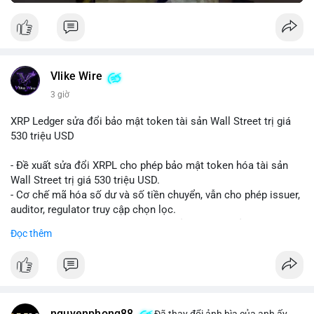
Vlike Wire
3 giờ
XRP Ledger sửa đổi bảo mật token tài sản Wall Street trị giá
530 triệu USD
- Đề xuất sửa đổi XRPL cho phép bảo mật token hóa tài sản
Wall Street trị giá 530 triệu USD.
- Cơ chế mã hóa số dư và số tiền chuyển, vẫn cho phép issuer,
auditor, regulator truy cập chọn lọc.
- Mục tiêu: tăng tính riêng tư, tuân thủ quy định, bảo vệ dữ liệu
Đọc thêm
tài chính.
- Đề xuất đang được xem xét bởi cộng đồng XRPL và các tổ
chức tài chính.
#binancesquare
#cryptonews
#xrp
nguyenphong88
Đã thay đổi ảnh bìa của anh ấy