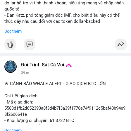
cực do sợ hãi, nhưng xu hướng coin nhỏ và tin tức AI/NVIDA
dollar hỗ trợ vì tính thanh khoản, hiệu ứng mạng và chấp nhận
có thể tạo cơ hội mua sớm. Cần theo dõi sự thay đổi trong
quốc tế
chính sách crypto Mỹ.
- Dan Katz, phó tổng giám đốc IMF, cho biết điều này có thể
thúc đẩy nhu cầu đối với các token dollar-backed
📊 Nguồn: Radar Tâm Lý Thị Trường
- Nhận định được đưa ra trong bối cảnh các quốc gia phát
Đọc thêm
triển stablecoin nội địa
$btc $eth
#vlikevn
#titanbot
Đội Trinh Sát Cá Voi
📰 Nguồn: Cointelegraph
39 m
🚨 CẢNH BÁO WHALE ALERT - GIAO DỊCH BTC LỚN
Chi tiết giao dịch:
- Mã giao dịch:
5583d1fb2d652393a8f3d4b7f3a39f1778e74f9112c5baf40b94e9
8f26d6641e
- Khối lượng di chuyển: 61.3732 BTC
- Giá trị ước tính: $3,987,844.81 USD (theo thị giá $64,976.99
Đọc thêm