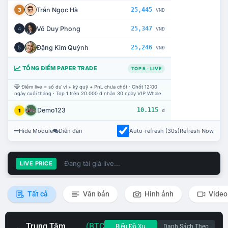
Trần Ngọc Hà
25,445
3
VNĐ
Võ Duy Phong
25,347
4
VNĐ
Đặng Kim Quỳnh
25,246
5
VNĐ
TỔNG ĐIỂM PAPER TRADE
TOP 5 · LIVE
Điểm live = số dư ví + ký quỹ + PnL chưa chốt · Chốt 12:00
ngày cuối tháng · Top 1 trên 20.000 đ nhận 30 ngày VIP Whale.
Demo123
10.115
1
đ
Hide Module
Diễn đàn
Auto-refresh (30s)
Refresh Now
Đang tải giá live...
LIVE PRICE
Tất cả
Văn bản
Hình ảnh
Video
Trung Tâm
(BTC
Biểu Đồ Xu
Danh Sách Theo