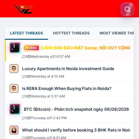
LATEST THREADS
HOTTEST THREADS
MOST VIEWED THRE
CẢNH BÁO BẢO MẬT &amp; NỘI QUY CỘNG ĐỒNG
VÀNG
0
Wednesday a31 6:07 AM
Luxury Apartments in Noida Investment Guide
0
Yesterday at 6:13 AM
Is RERA Enough When Buying Flats in Noida?
0
Yesterday at 5:37 AM
BTC (Bitcoin) - Phân tích snapshot ngày 06/08/2026
0
Thursday a31 2:43 PM
What should I verify before booking 3 BHK flats in Noida?
0
Thursday a31 8:01 AM