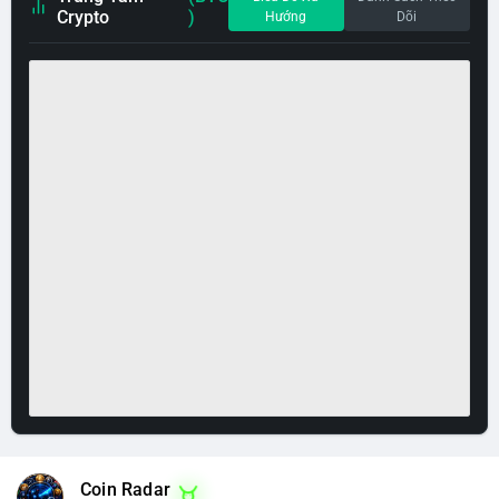
Crypto
)
Hướng
Dõi
Coin Radar