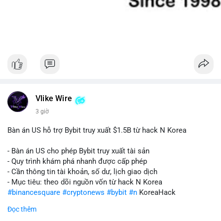
Vlike Wire
3 giờ
Bàn án US hỗ trợ Bybit truy xuất $1.5B từ hack N Korea
- Bàn án US cho phép Bybit truy xuất tài sản
- Quy trình khám phá nhanh được cấp phép
- Cần thông tin tài khoản, số dư, lịch giao dịch
- Mục tiêu: theo dõi nguồn vốn từ hack N Korea
#binancesquare
#cryptonews
#bybit
#n
KoreaHack
Đọc thêm
$btc $eth