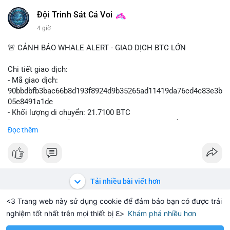
Đội Trinh Sát Cá Voi
4 giờ
🚨 CẢNH BÁO WHALE ALERT - GIAO DỊCH BTC LỚN
Chi tiết giao dịch:
- Mã giao dịch:
90bbdbfb3bac66b8d193f8924d9b35265ad11419da76cd4c83e3b
05e8491a1de
- Khối lượng di chuyển: 21.7100 BTC
- Giá trị ước tính: $1,411,010.93 USD (theo thị giá $64,993.61
Đọc thêm
USD)
- Thời gian: 03:19:59 2026-08-08 UTC
Nhận định phân tích hành vi của Cá voi dựa trên giao dịch này:
Giao dịch 21.71 BTC trị giá hơn 1.4 triệu USD được phát hiện
Tải nhiều bài viết hơn
trong mempool chưa xác nhận. Quy mô này cho thấy dấu hiệu
của một tổ chức hoặc cá nhân sở hữu khối lượng lớn đang
<3 Trang web này sử dụng cookie để đảm bảo bạn có được trải
thực hiện thao tác. Khả năng cao đây là hành vi chuyển tài sản
nghiệm tốt nhất trên mọi thiết bị ℇ>
Khám phá nhiều hơn
Solana
BNB
$1,916.45
$74.71
TH
+0.61%
SOL
+2.51%
B
lên sàn giao dịch để chuẩn bị thanh khoản hoặc bán ra, tạo áp