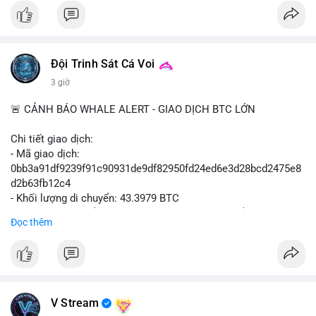
#vlikevn
#titanbot
📰 Nguồn: Cointelegraph
Đội Trinh Sát Cá Voi
3 giờ
🚨 CẢNH BÁO WHALE ALERT - GIAO DỊCH BTC LỚN
Chi tiết giao dịch:
- Mã giao dịch:
0bb3a91df9239f91c90931de9df82950fd24ed6e3d28bcd2475e8
d2b63fb12c4
- Khối lượng di chuyển: 43.3979 BTC
- Giá trị ước tính: $2,820,579.98 USD (theo thị giá $64,993.43
Đọc thêm
USD)
- Thời gian: 04:18
4 2026-08-08 UTC
Nhận định phân tích hành vi của Cá voi dựa trên giao dịch này:
Khối lượng 43.3979 BTC tương đương 2.82 triệu USD, một con
V Stream
số đủ lớn để tạo áp lực thanh khoản tức thời. Hành vi này có