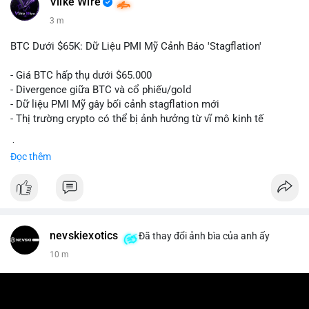
Vlike Wire
3 m
BTC Dưới $65K: Dữ Liệu PMI Mỹ Cảnh Báo 'Stagflation'
- Giá BTC hấp thụ dưới $65.000
- Divergence giữa BTC và cổ phiếu/gold
- Dữ liệu PMI Mỹ gây bối cảnh stagflation mới
- Thị trường crypto có thể bị ảnh hưởng từ vĩ mô kinh tế
$btc
#btc
Đọc thêm
#vlikevn
#titanbot
📰 Nguồn: Cointelegraph
nevskiexotics
Đã thay đổi ảnh bìa của anh ấy
10 m