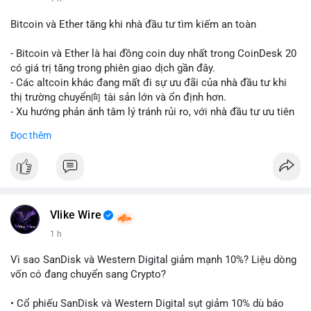
#vlikevn
#titanbot
Bitcoin và Ether tăng khi nhà đầu tư tìm kiếm an toàn
📰 Nguồn: CoinDesk
- Bitcoin và Ether là hai đồng coin duy nhất trong CoinDesk 20
có giá trị tăng trong phiên giao dịch gần đây.
- Các altcoin khác đang mất đi sự ưu đãi của nhà đầu tư khi
thị trường chuyển向 tài sản lớn và ổn định hơn.
- Xu hướng phản ánh tâm lý tránh rủi ro, với nhà đầu tư ưu tiên
các token có vốn hóa thị trường lớn nhất.
Đọc thêm
$btc
#btc
$eth
#eth
#vlikevn
#titanbot
📰 Nguồn: CoinDesk
Vlike Wire
1 h
Vì sao SanDisk và Western Digital giảm mạnh 10%? Liệu dòng
vốn có đang chuyển sang Crypto?
• Cổ phiếu SanDisk và Western Digital sụt giảm 10% dù báo