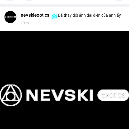
nevskiexotics
Đã thay đổi ảnh đại diện của anh ấy
10 m