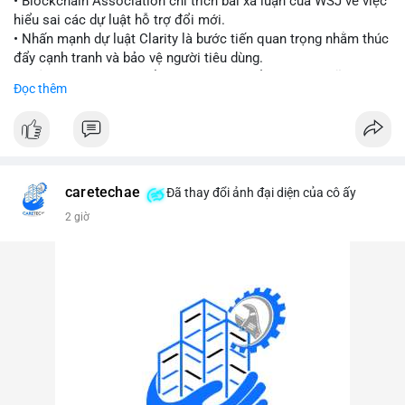
• Blockchain Association chỉ trích bài xã luận của WSJ về việc
hiểu sai các dự luật hỗ trợ đổi mới.
#vlikevn
#titanbot
• Nhấn mạnh dự luật Clarity là bước tiến quan trọng nhằm thúc
đẩy cạnh tranh và bảo vệ người tiêu dùng.
📰 Nguồn: Cointelegraph
• Phản đối các quan điểm kìm hãm sự đổi mới trong lĩnh vực
Đọc thêm
tài sản số.
#blockchain
#cryptonews
#regulation
#binancesquare
$btc $eth
caretechae
Đã thay đổi ảnh đại diện của cô ấy
#vlikevn
#titanbot
2 giờ
📰 Nguồn: CoinDesk