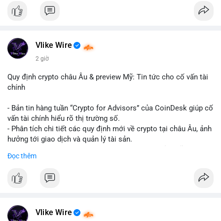
#binancesquare
#cryptonews
#hyperliquid
#rwa
#defi
$btc $eth
Vlike Wire
#vlikevn
#titanbot
2 giờ
📰 Nguồn: Cointelegraph
Quy định crypto châu Âu & preview Mỹ: Tin tức cho cố vấn tài
chính
- Bản tin hàng tuần “Crypto for Advisors” của CoinDesk giúp cố
vấn tài chính hiểu rõ thị trường số.
- Phân tích chi tiết các quy định mới về crypto tại châu Âu, ảnh
hưởng tới giao dịch và quản lý tài sản.
- Đánh giá các xu hướng và dự báo chính sách của Mỹ, giúp
Đọc thêm
nhà đầu tư chuẩn bị chiến lược.
- Cập nhật nhanh các thay đổi pháp lý, rủi ro và cơ hội đầu tư
trong lĩnh vực blockchain.
#binancesquare
#cryptonews
#regulation
#europe
#us
Vlike Wire