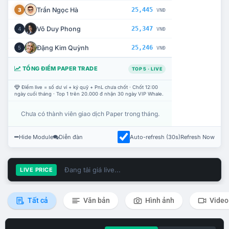
Trần Ngọc Hà
25,445
3
VNĐ
Võ Duy Phong
25,347
4
VNĐ
Đặng Kim Quỳnh
25,246
5
VNĐ
TỔNG ĐIỂM PAPER TRADE
TOP 5 · LIVE
Điểm live = số dư ví + ký quỹ + PnL chưa chốt · Chốt 12:00
ngày cuối tháng · Top 1 trên 20.000 đ nhận 30 ngày VIP Whale.
Chưa có thành viên giao dịch Paper trong tháng.
Hide Module
Diễn đàn
Auto-refresh (30s)
Refresh Now
Đang tải giá live...
LIVE PRICE
Tất cả
Văn bản
Hình ảnh
Video