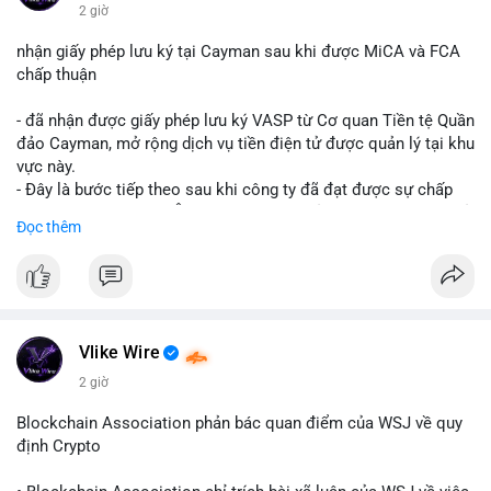
$btc $eth
2 giờ
#vlikevn
#titanbot
nhận giấy phép lưu ký tại Cayman sau khi được MiCA và FCA
chấp thuận
📰 Nguồn: CoinDesk
- đã nhận được giấy phép lưu ký VASP từ Cơ quan Tiền tệ Quần
đảo Cayman, mở rộng dịch vụ tiền điện tử được quản lý tại khu
vực này.
- Đây là bước tiếp theo sau khi công ty đã đạt được sự chấp
thuận từ MiCA (Châu Âu) và FCA (Anh), củng cố vị thế tuân thủ
Đọc thêm
quy định toàn cầu.
- Giấy phép này cho phép cung cấp dịch vụ lưu ký tài sản số
một cách hợp pháp tại Cayman, thu hút thêm khách hàng tổ
chức.
- Động thái này phản ánh xu hướng các sàn giao dịch và nền
tảng tiền điện tử tăng cường tuân thủ pháp lý để mở rộng hoạt
Vlike Wire
động.
2 giờ
#binancesquare
#cryptonews
#blockchain
#regulation
Blockchain Association phản bác quan điểm của WSJ về quy
#custody
định Crypto
$btc $eth