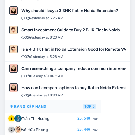
Why should I buy a 3 BHK flat in Noida Extension?
0
Yesterday at 6:25 AM
Smart Investment Guide to Buy 2 BHK Flat in Noida
0
Yesterday at 6:20 AM
Is a 4 BHK Flat in Noida Extension Good for Remote Work?
0
Yesterday at 5:26 AM
Can researching a company reduce common interview mi
0
Tuesday a31 10:12 AM
How can I compare options to buy flat in Noida Extension?
0
Tuesday a31 6:30 AM
BẢNG XẾP HẠNG
TOP 5
Trần Thị Hương
25,548
1
VNĐ
Võ Hữu Phong
25,446
2
VNĐ