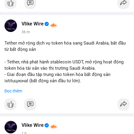
Vlike Wire
36 m
Tether mở rộng dịch vụ token hóa sang Saudi Arabia, bắt đầu
từ bất động sản
- Tether, nhà phát hành stablecoin USDT, mở rộng hoạt động
token hóa tài sản vào thị trường Saudi Arabia.
- Giai đoạn đầu tập trung vào token hóa bất động sản
istituционаl (bất động sản đầu tư lớn).
- Kế hoạch mở rộng sang các lớp tài sản khác trong tương lai.
Đọc thêm
- Bước đi này nhằm tăng khả năng truy cập và thanh khoản cho
tài sản truyền thống qua blockchain.
#binancesquare
#cryptonews
#usdt
#tether
#tokenization
#realestate
#saudiarabia
#blockchain
Vlike Wire
$usdt
1 h