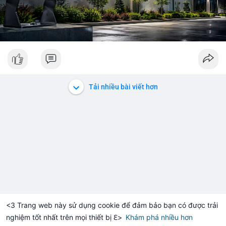
Tải nhiều bài viết hơn
<3 Trang web này sử dụng cookie để đảm bảo bạn có được trải
nghiệm tốt nhất trên mọi thiết bị ℇ>
Khám phá nhiều hơn
Solana
BNB
$1,915.37
$73.44
+1.34%
SOL
-1.10%
BNB