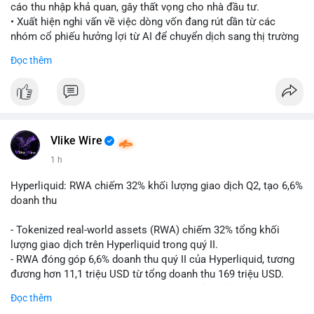
cáo thu nhập khả quan, gây thất vọng cho nhà đầu tư.
• Xuất hiện nghi vấn về việc dòng vốn đang rút dần từ các
nhóm cổ phiếu hưởng lợi từ AI để chuyển dịch sang thị trường
tiền điện tử.
Đọc thêm
• Diễn biến này có thể là tín hiệu cho thấy sự luân chuyển dòng
tiền giữa các nhóm tài sản công nghệ và crypto.
#binancesquare
#cryptonews
#marketanalysis
#ai
#investing
$btc $eth
Vlike Wire
1 h
#vlikevn
#titanbot
Hyperliquid: RWA chiếm 32% khối lượng giao dịch Q2, tạo 6,6%
📰 Nguồn: CoinDesk
doanh thu
- Tokenized real-world assets (RWA) chiếm 32% tổng khối
lượng giao dịch trên Hyperliquid trong quý II.
- RWA đóng góp 6,6% doanh thu quý II của Hyperliquid, tương
đương hơn 11,1 triệu USD từ tổng doanh thu 169 triệu USD.
- Đây là dấu hiệu mạnh mẽ về sự tăng trưởng của thị trường tài
Đọc thêm
sản hóa thực tế trên sàn giao dịch phi tập trung.