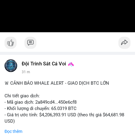
Đội Trinh Sát Cá Voi
31 m
🚨 CẢNH BÁO WHALE ALERT - GIAO DỊCH BTC LỚN
Chi tiết giao dịch:
- Mã giao dịch: 2a849cd4...450e6cf8
- Khối lượng di chuyển: 65.0319 BTC
- Giá trị ước tính: $4,206,393.91 USD (theo thị giá $64,681.98
USD)
- Thời gian: 16:19:52 2026-08-06 UTC
Đọc thêm