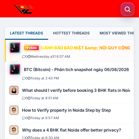
LATEST THREADS
HOTTEST THREADS
MOST VIEWED THRE
CẢNH BÁO BẢO MẬT &amp; NỘI QUY CỘNG ĐỒNG
VÀNG
0
Wednesday a31 6:07 AM
BTC (Bitcoin) - Phân tích snapshot ngày 06/08/2026
0
Today at 2:43 PM
What should I verify before booking 3 BHK flats in Noida?
0
Today at 8:01 AM
How to Verify property in Noida Step by Step
0
Today at 6:57 AM
Why does a 4 BHK flat Noida offer better privacy?
0
Today at 6:30 AM